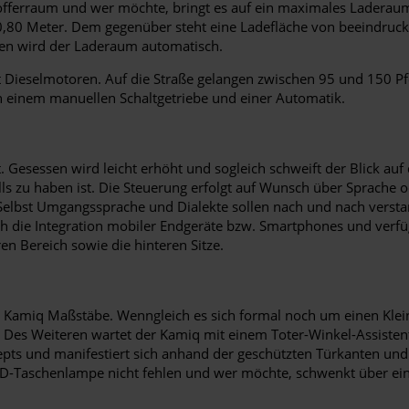
offerraum und wer möchte, bringt es auf ein maximales Laderaum
0,80 Meter. Dem gegenüber steht eine Ladefläche von beeindruck
ssen wird der Laderaum automatisch.
 Dieselmotoren. Auf die Straße gelangen zwischen 95 und 150 Pf
n einem manuellen Schaltgetriebe und einer Automatik.
. Gesessen wird leicht erhöht und sogleich schweift der Blick auf
alls zu haben ist. Die Steuerung erfolgt auf Wunsch über Sprache 
Selbst Umgangssprache und Dialekte sollen nach und nach verstan
h die Integration mobiler Endgeräte bzw. Smartphones und verfü
en Bereich sowie die hinteren Sitze.
koda Kamiq Maßstäbe. Wenngleich es sich formal noch um einen K
n. Des Weiteren wartet der Kamiq mit einem Toter-Winkel-Assiste
epts und manifestiert sich anhand der geschützten Türkanten und 
ED-Taschenlampe nicht fehlen und wer möchte, schwenkt über ei