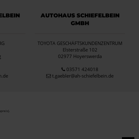
ELBEIN
AUTOHAUS SCHIEFELBEIN
GMBH
RG
TOYOTA GESCHÄFTSKUNDENZENTRUM
1
Elsterstraße 102
g
02977 Hoyerswerda
03571 424018
n.de
t.gaebler@ah-schiefelbein.de
preis).