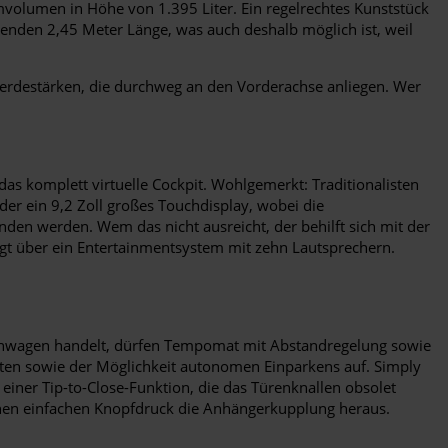
volumen in Höhe von 1.395 Liter. Ein regelrechtes Kunststück
enden 2,45 Meter Länge, was auch deshalb möglich ist, weil
erdestärken, die durchweg an den Vorderachse anliegen. Wer
 das komplett virtuelle Cockpit. Wohlgemerkt: Traditionalisten
oder ein 9,2 Zoll großes Touchdisplay, wobei die
den werden. Wem das nicht ausreicht, der behilft sich mit der
gt über ein Entertainmentsystem mit zehn Lautsprechern.
leinwagen handelt, dürfen Tempomat mit Abstandregelung sowie
nten sowie der Möglichkeit autonomen Einparkens auf. Simply
einer Tip-to-Close-Funktion, die das Türenknallen obsolet
nen einfachen Knopfdruck die Anhängerkupplung heraus.