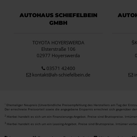
AUTOHAUS SCHIEFELBEIN
AUTOH
GMBH
TOYOTA HOYERSWERDA
Š
Elsterstraße 106
02977 Hoyerswerda
03571 42400
kontakt@ah-schiefelbein.de
i
Ehemaliger Neupreis (Unverbindliche Preisempfehlung des Herstellers am Tag der Erstzu
1
Der errechnete Preisvorteil sowie die angegebene Ersparnis errechnet sich gegenüber de
2
Hierbei handelt es sich um ein Finanzierungs-Angebot. Preise sind Bruttopreise. Irrtüme
3
Hierbei handelt es sich um ein Leasing-Angebot. Preise sind Bruttopreise. Irrtümer vorb