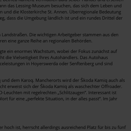
, kann das Lessing-Museum besuchen, das sich dem Leben und
en und die Klosterkirche St. Annen. Überregionale Bedeutung
eg, dass die Umgebung ländlich ist und ein rundes Drittel der
 Landstraßen. Die wichtigen Arbeitgeber stammen aus den
eren eine ganze Reihe an regionalen Behörden.
n folgte ein enormes Wachstum, wobei der Fokus zunächst auf
t die Vielseitigkeit Ihres Autohändlers. Das Autohaus
rviceleistungen in Hoyerswerda oder Senftenberg und sind
iaq und dem Karoq. Mancherorts wird der Škoda Kamiq auch als
icht erweist sich der Škoda Kamiq als waschechter Offroader.
-Leuchten mit regelrechten „Schlitzaugen“. Interessant ist
für eine „perfekte Situation, in der alles passt“. Im Jahr
och ist, herrscht allerdings ausreichend Platz für bis zu fünf