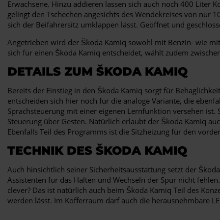
Erwachsene. Hinzu addieren lassen sich auch noch 400 Liter K
gelingt den Tschechen angesichts des Wendekreises von nur 1
sich der Beifahrersitz umklappen lässt. Geöffnet und geschlo
Angetrieben wird der Škoda Kamiq sowohl mit Benzin- wie mit
sich für einen Škoda Kamiq entscheidet, wählt zudem zwische
DETAILS ZUM ŠKODA KAMIQ
Bereits der Einstieg in den Škoda Kamiq sorgt für Behaglichkeit
entscheiden sich hier noch für die analoge Variante, die ebenf
Sprachsteuerung mit einer eigenen Lernfunktion versehen ist. 
Steuerung über Gesten. Natürlich erlaubt der Škoda Kamiq auc
Ebenfalls Teil des Programms ist die Sitzheizung für den vorder
TECHNIK DES ŠKODA KAMIQ
Auch hinsichtlich seiner Sicherheitsausstattung setzt der Š
Assistenten für das Halten und Wechseln der Spur nicht fehle
clever? Das ist natürlich auch beim Škoda Kamiq Teil des Konz
werden lässt. Im Kofferraum darf auch die herausnehmbare L