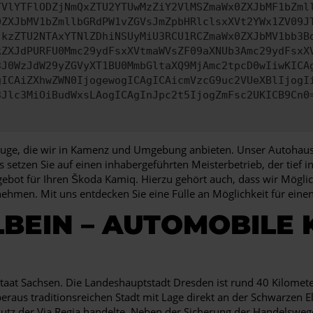
TVlYTFlODZjNmQxZTU2YTUwMzZiY2VlMSZmaWx0ZXJbMF1bZml
0ZXJbMV1bZmllbGRdPW1vZGVsJmZpbHRlclsxXVt2YWx1ZV09J
jkzZTU2NTAxYTNlZDhiNSUyMiU3RCU1RCZmaWx0ZXJbMV1bb3B
kZXJdPURFU0Mmc29ydFsxXVtmaWVsZF09aXNUb3Amc29ydFsxX
3J0WzJdW29yZGVyXT1BU0MmbGltaXQ9MjAmc2tpcD0wIiwKICA
gICAiZXhwZWN0IjogewogICAgICAicmVzcG9uc2VUeXBlIjogI
3Jlc3MiOiBudWxsLAogICAgInJpc2t5IjogZmFsc2UKICB9Cn0
zeuge, die wir in Kamenz und Umgebung anbieten. Unser Autohaus 
s setzen Sie auf einen inhabergeführten Meisterbetrieb, der tief 
bot für Ihren Škoda Kamiq. Hierzu gehört auch, dass wir Möglic
nehmen. Mit uns entdecken Sie eine Fülle an Möglichkeit für ei
BEIN – AUTOMOBILE
aat Sachsen. Die Landeshauptstadt Dresden ist rund 40 Kilometer
aus traditionsreichen Stadt mit Lage direkt an der Schwarzen El
utz der Via Regia handelte. Neben der Sicherung der Handelsweg