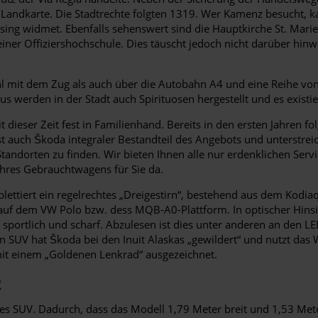
r Landkarte. Die Stadtrechte folgten 1319. Wer Kamenz besucht
sing widmet. Ebenfalls sehenswert sind die Hauptkirche St. Mari
einer Offiziershochschule. Dies täuscht jedoch nicht darüber hinw
 mit dem Zug als auch über die Autobahn A4 und eine Reihe von
s werden in der Stadt auch Spirituosen hergestellt und es existi
eit dieser Zeit fest in Familienhand. Bereits in den ersten Jahre
 auch Škoda integraler Bestandteil des Angebots und unterstreich
i Standorten zu finden. Wir bieten Ihnen alle nur erdenklichen Se
hres Gebrauchtwagens für Sie da.
plettiert ein regelrechtes „Dreigestirn“, bestehend aus dem Kod
ll auf dem VW Polo bzw. dess MQB-A0-Plattform. In optischer Hins
sportlich und scharf. Abzulesen ist dies unter anderen an den LED
V hat Škoda bei den Inuit Alaskas „gewildert“ und nutzt das Wort 
t einem „Goldenen Lenkrad“ ausgezeichnet.
Q
s SUV. Dadurch, dass das Modell 1,79 Meter breit und 1,53 Meter h