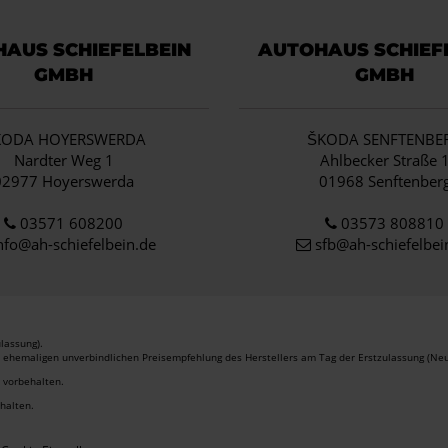
AUS SCHIEFELBEIN
AUTOHAUS SCHIEF
GMBH
GMBH
KODA HOYERSWERDA
ŠKODA SENFTENBE
Nardter Weg 1
Ahlbecker Straße 
02977 Hoyerswerda
01968 Senftenber
03571 608200
03573 808810
nfo
@ah-schiefelbein.de
sfb@ah-schiefelbei
lassung).
r ehemaligen unverbindlichen Preisempfehlung des Herstellers am Tag der Erstzulassung (Neu
r vorbehalten.
ehalten.