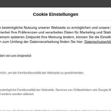
Cookie Einstellungen
ie bestmögliche Nutzung unserer Webseite zu ermöglichen und unsere
hierbei Ihre Präferenzen und verarbeiten Daten für Marketing und Stati
AMENZ
einem späteren Zeitpunkt Ihre Meinung ändern, können Sie die Einwillig
en zum Umfang der Datenverarbeitung finden Sie hier:
Datenschutzerkl
AMENZ EINE KOMBINA
en von uns eingesetzt:
ie alles richtig und sitzen im perfekten Fahrzeug für diese Stad
rlich, um die Kernfunktionalität der Webseite zu gewährleisten.
hr von Kamenz eingerichtet, andererseits ist der Škoda Kamiq je
Autohaus Schiefelbein. Wir bieten Ihnen den Škoda Kamiq sowohl
ug oder einen Jahreswagen.
estmögliche Funktionalität der Webseite. Services von Drittanbietern wie Google 
eitere werden aktiviert.
ER: NETWORK ERROR