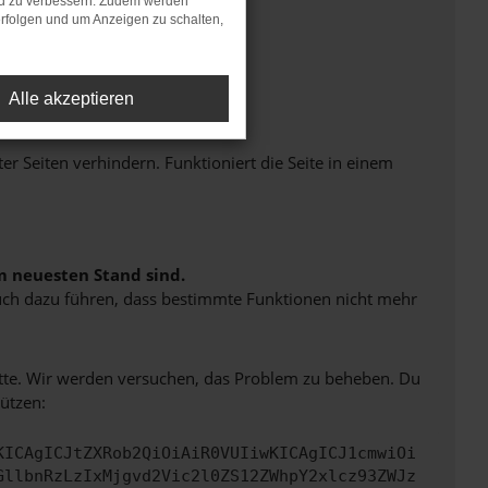
nd zu verbessern. Zudem werden
rfolgen und um Anzeigen zu schalten,
Alle akzeptieren
Seiten verhindern. Funktioniert die Seite in einem
m neuesten Stand sind.
 auch dazu führen, dass bestimmte Funktionen nicht mehr
bitte. Wir werden versuchen, das Problem zu beheben. Du
ützen:
KICAgICJtZXRob2QiOiAiR0VUIiwKICAgICJ1cmwiOi
GllbnRzLzIxMjgvd2Vic2l0ZS12ZWhpY2xlcz93ZWJz