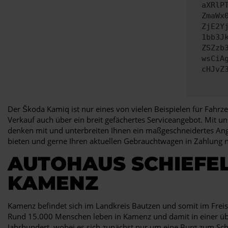
aXRlP
ZmaWx
ZjE2Y
1bb3J
ZSZzb
wsCiA
cHJvZ
Der Škoda Kamiq ist nur eines von vielen Beispielen für Fahr
Verkauf auch über ein breit gefächertes Serviceangebot. Mit un
denken mit und unterbreiten Ihnen ein maßgeschneidertes Ange
bieten und gerne Ihren aktuellen Gebrauchtwagen in Zahlung 
AUTOHAUS SCHIEFEL
KAMENZ
Kamenz befindet sich im Landkreis Bautzen und somit im Freist
Rund 15.000 Menschen leben in Kamenz und damit in einer über
Jahrhundert, wobei es sich zunächst nur um eine Burg zum Sch