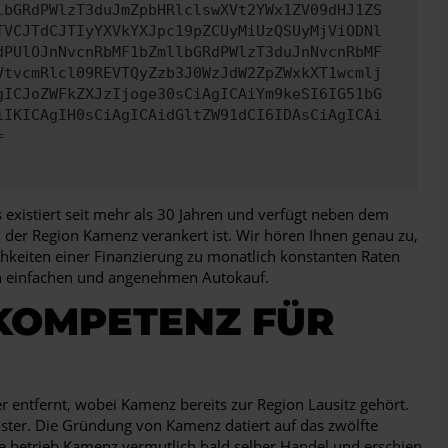
lbGRdPWlzT3duJmZpbHRlclswXVt2YWx1ZV09dHJ1ZS
TVCJTdCJTIyYXVkYXJpc19pZCUyMiUzQSUyMjViODNl
dPUlOJnNvcnRbMF1bZmllbGRdPWlzT3duJnNvcnRbMF
VtvcmRlcl09REVTQyZzb3J0WzJdW2ZpZWxkXT1wcmlj
gICJoZWFkZXJzIjoge30sCiAgICAiYm9keSI6IG51bG
iIKICAgIH0sCiAgICAidGltZW91dCI6IDAsCiAgICAi
=
existiert seit mehr als 30 Jahren und verfügt neben dem
in der Region Kamenz verankert ist. Wir hören Ihnen genau zu,
hkeiten einer Finanzierung zu monatlich konstanten Raten
nen einfachen und angenehmen Autokauf.
 KOMPETENZ FÜR
 entfernt, wobei Kamenz bereits zur Region Lausitz gehört.
ster. Die Gründung von Kamenz datiert auf das zwölfte
e betrieb Kamenz vermutlich bald selber Handel und erschien