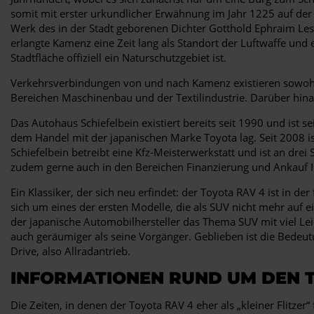
somit mit erster urkundlicher Erwähnung im Jahr 1225 auf de
Werk des in der Stadt geborenen Dichter Gotthold Ephraim Les
erlangte Kamenz eine Zeit lang als Standort der Luftwaffe und 
Stadtfläche offiziell ein Naturschutzgebiet ist.
Verkehrsverbindungen von und nach Kamenz existieren sowohl
Bereichen Maschinenbau und der Textilindustrie. Darüber hinau
Das Autohaus Schiefelbein existiert bereits seit 1990 und ist s
dem Handel mit der japanischen Marke Toyota lag. Seit 2008 ist
Schiefelbein betreibt eine Kfz-Meisterwerkstatt und ist an dre
zudem gerne auch in den Bereichen Finanzierung und Ankauf I
Ein Klassiker, der sich neu erfindet: der Toyota RAV 4 ist in 
sich um eines der ersten Modelle, die als SUV nicht mehr auf 
der japanische Automobilhersteller das Thema SUV mit viel Lei
auch geräumiger als seine Vorgänger. Geblieben ist die Bedeutu
Drive, also Allradantrieb.
INFORMATIONEN RUND UM DEN 
Die Zeiten, in denen der Toyota RAV 4 eher als „kleiner Flitzer