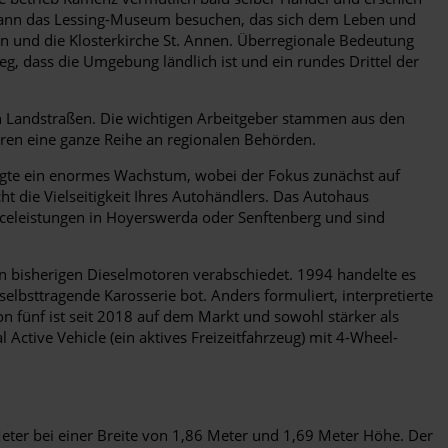
, kann das Lessing-Museum besuchen, das sich dem Leben und
en und die Klosterkirche St. Annen. Überregionale Bedeutung
eg, dass die Umgebung ländlich ist und ein rundes Drittel der
 Landstraßen. Die wichtigen Arbeitgeber stammen aus den
eren eine ganze Reihe an regionalen Behörden.
n folgte ein enormes Wachstum, wobei der Fokus zunächst auf
t die Vielseitigkeit Ihres Autohändlers. Das Autohaus
rviceleistungen in Hoyerswerda oder Senftenberg und sind
den bisherigen Dieselmotoren verabschiedet. 1994 handelte es
lbsttragende Karosserie bot. Anders formuliert, interpretierte
on fünf ist seit 2018 auf dem Markt und sowohl stärker als
Active Vehicle (ein aktives Freizeitfahrzeug) mit 4-Wheel-
0 Meter bei einer Breite von 1,86 Meter und 1,69 Meter Höhe. Der