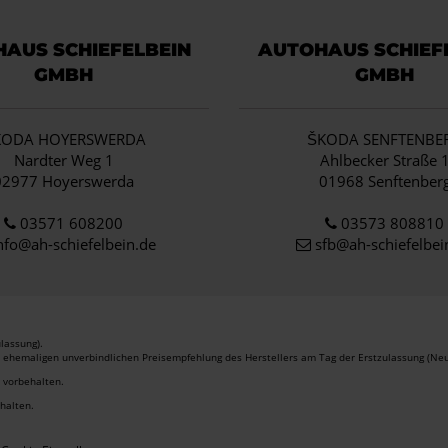
AUS SCHIEFELBEIN
AUTOHAUS SCHIEF
GMBH
GMBH
KODA HOYERSWERDA
ŠKODA SENFTENBE
Nardter Weg 1
Ahlbecker Straße 
02977 Hoyerswerda
01968 Senftenber
03571 608200
03573 808810
nfo
@ah-schiefelbein.de
sfb@ah-schiefelbei
lassung).
r ehemaligen unverbindlichen Preisempfehlung des Herstellers am Tag der Erstzulassung (Neu
r vorbehalten.
ehalten.