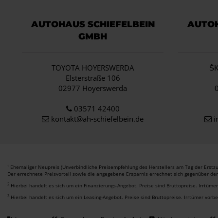
AUTOHAUS SCHIEFELBEIN
AUTOH
GMBH
TOYOTA HOYERSWERDA
Š
Elsterstraße 106
02977 Hoyerswerda
03571 42400
kontakt@ah-schiefelbein.de
i
Ehemaliger Neupreis (Unverbindliche Preisempfehlung des Herstellers am Tag der Erstzu
1
Der errechnete Preisvorteil sowie die angegebene Ersparnis errechnet sich gegenüber de
2
Hierbei handelt es sich um ein Finanzierungs-Angebot. Preise sind Bruttopreise. Irrtüme
3
Hierbei handelt es sich um ein Leasing-Angebot. Preise sind Bruttopreise. Irrtümer vorb