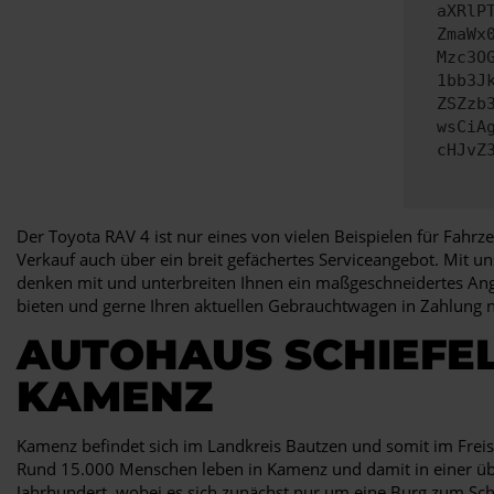
aXRlP
ZmaWx
Mzc3O
1bb3J
ZSZzb
wsCiA
cHJvZ
Der Toyota RAV 4 ist nur eines von vielen Beispielen für Fahr
Verkauf auch über ein breit gefächertes Serviceangebot. Mit un
denken mit und unterbreiten Ihnen ein maßgeschneidertes Ange
bieten und gerne Ihren aktuellen Gebrauchtwagen in Zahlung 
AUTOHAUS SCHIEFEL
KAMENZ
Kamenz befindet sich im Landkreis Bautzen und somit im Freist
Rund 15.000 Menschen leben in Kamenz und damit in einer über
Jahrhundert, wobei es sich zunächst nur um eine Burg zum Sch