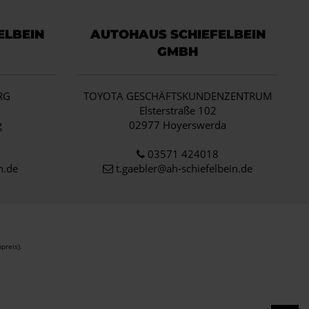
ELBEIN
AUTOHAUS SCHIEFELBEIN
GMBH
RG
TOYOTA GESCHÄFTSKUNDENZENTRUM
1
Elsterstraße 102
g
02977 Hoyerswerda
03571 424018
n.de
t.gaebler@ah-schiefelbein.de
preis).