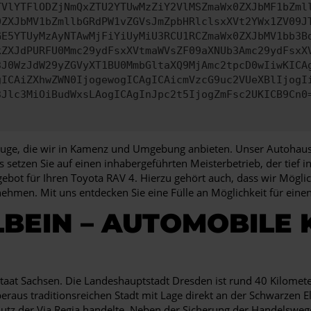
TVlYTFlODZjNmQxZTU2YTUwMzZiY2VlMSZmaWx0ZXJbMF1bZml
0ZXJbMV1bZmllbGRdPW1vZGVsJmZpbHRlclsxXVt2YWx1ZV09J
GE5YTUyMzAyNTAwMjFiYiUyMiU3RCU1RCZmaWx0ZXJbMV1bb3B
kZXJdPURFU0Mmc29ydFsxXVtmaWVsZF09aXNUb3Amc29ydFsxX
3J0WzJdW29yZGVyXT1BU0MmbGltaXQ9MjAmc2tpcD0wIiwKICA
gICAiZXhwZWN0IjogewogICAgICAicmVzcG9uc2VUeXBlIjogI
3Jlc3MiOiBudWxsLAogICAgInJpc2t5IjogZmFsc2UKICB9Cn0
zeuge, die wir in Kamenz und Umgebung anbieten. Unser Autohaus 
s setzen Sie auf einen inhabergeführten Meisterbetrieb, der tief 
bot für Ihren Toyota RAV 4. Hierzu gehört auch, dass wir Möglic
nehmen. Mit uns entdecken Sie eine Fülle an Möglichkeit für ei
BEIN – AUTOMOBILE
aat Sachsen. Die Landeshauptstadt Dresden ist rund 40 Kilometer
aus traditionsreichen Stadt mit Lage direkt an der Schwarzen El
utz der Via Regia handelte. Neben der Sicherung der Handelsweg