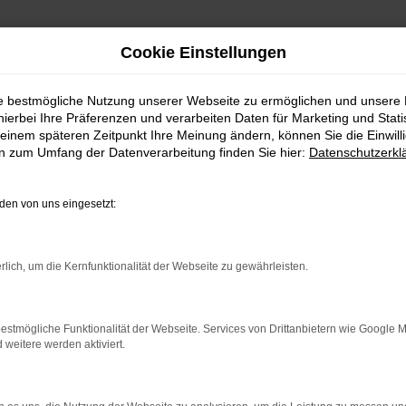
Cookie Einstellungen
ie bestmögliche Nutzung unserer Webseite zu ermöglichen und unsere
hierbei Ihre Präferenzen und verarbeiten Daten für Marketing und Stati
KAMENZ
einem späteren Zeitpunkt Ihre Meinung ändern, können Sie die Einwillig
en zum Umfang der Datenverarbeitung finden Sie hier:
Datenschutzerkl
KAMENZ EINE KOMBINA
en von uns eingesetzt:
ie alles richtig und sitzen im perfekten Fahrzeug für diese Sta
rlich, um die Kernfunktionalität der Webseite zu gewährleisten.
hr von Kamenz eingerichtet, andererseits ist der Toyota RAV 4 je
Autohaus Schiefelbein. Wir bieten Ihnen den Toyota RAV 4 sowohl
ug oder einen Jahreswagen.
estmögliche Funktionalität der Webseite. Services von Drittanbietern wie Google 
eitere werden aktiviert.
ER: NETWORK ERROR