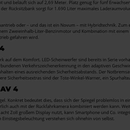
d beläuft sich auf 2,69 Meter. Platz genug für fünf Erwachsene 
 der Rücksitzbank sorgt für 1.690 Liter maximales Laderaumvol
ntrieb oder – und das ist ein Novum – mit Hybridtechnik. Zum e
einem Zweieinhalb-Liter-Benzinmotor und Kombination mit einem 
rieb gefahren wird.
4
auf dem Komfort. LED-Scheinwerfer sind bereits in Serie vorhan
verbundenen Verkehrszeichenerkennung in den adaptiven Geschwin
nhalten eines ausreichenden Sicherheitsabstands. Der Notbremsas
re Sicherheitsextras sind der Tote-Winkel-Warner, ein Spurhalte
AV 4
iegel. Konkret bedeutet dies, dass sich der Spiegel problemlos in
türlich auch mit der Rückfahrkamera kombiniert werden kann. Wei
acht Zoll großem Display nutzt, kann Smartphone und Co. integri
h Einstiegsbeleuchtung verstehen sich ohnehin von selbst.