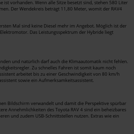
ist vorhanden. Wenn alle Sitze besetzt sind, stehen 580 Liter
umen. Der Wendekreis beträgt 11,80 Meter, womit der RAV4
rsten Mal sind keine Diesel mehr im Angebot. Möglich ist der
Elektromotor. Das Leistungsspektrum der Hybride liegt
den und natürlich darf auch die Klimaautomatik nicht fehlen.
digkeitsregler. Zu schnelles Fahren ist somit kaum noch
sistent arbeitet bis zu einer Geschwindigkeit von 80 km/h
assistent sowie ein Aufmerksamkeitsassistent.
 einen Bildschirm verwandelt und damit die Perspektive spürbar
tere Annehmlichkeiten des Toyota RAV 4 sind ein beheizbares
eren und zudem USB-Schnittstellen nutzen. Extras wie ein