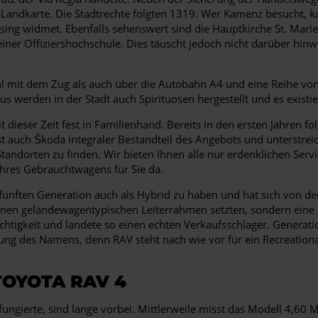
r Landkarte. Die Stadtrechte folgten 1319. Wer Kamenz besucht
sing widmet. Ebenfalls sehenswert sind die Hauptkirche St. Mari
einer Offiziershochschule. Dies täuscht jedoch nicht darüber hinw
 mit dem Zug als auch über die Autobahn A4 und eine Reihe von
s werden in der Stadt auch Spirituosen hergestellt und es existi
eit dieser Zeit fest in Familienhand. Bereits in den ersten Jahre
 auch Škoda integraler Bestandteil des Angebots und unterstreich
i Standorten zu finden. Wir bieten Ihnen alle nur erdenklichen Se
hres Gebrauchtwagens für Sie da.
der fünften Generation auch als Hybrid zu haben und hat sich von 
einen geländewagentypischen Leiterrahmen setzten, sondern eine se
chtigkeit und landete so einen echten Verkaufsschlager. Generati
ng des Namens, denn RAV steht nach wie vor für ein Recreational 
TOYOTA RAV 4
“ fungierte, sind lange vorbei. Mittlerweile misst das Modell 4,6