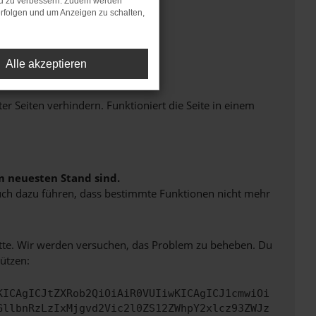
nd zu verbessern. Zudem werden
rfolgen und um Anzeigen zu schalten,
Alle akzeptieren
Seiten verhindern. Funktioniert die Seite in einem
m neuesten Stand sind.
 auch dazu führen, dass bestimmte Funktionen nicht mehr
bitte. Wir werden versuchen, das Problem zu beheben. Du
ützen:
KICAgICJtZXRob2QiOiAiR0VUIiwKICAgICJ1cmwiOi
GllbnRzLzIxMjgvd2Vic2l0ZS12ZWhpY2xlcz93ZWJz