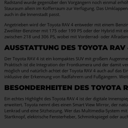
Radstand wurde gegenüber den Vorgängern noch einmal erhöht un
Stauraum allein im Kofferraum zur Verfügung. Das Umklappen
auch in die Innenstadt passt.
Angetrieben wird der Toyota RAV 4 entweder mit einem Benzina
Zweiliter-Benziner mit 175 oder 199 PS oder der Hybrid mit 
zwischen 218 und 306 PS, wobei mit Vorderrad- oder Allradant
AUSSTATTUNG DES TOYOTA RAV 
Der Toyota RAV 4 ist ein kompaktes SUV mit großem Augenmerk 
Praktisch ist die Integration der Frontkamera und der damit 
möglich und natürlich achtet der Toyota RAV 4 auch auf das Ei
inklusive der Erkennung von Radfahrern und Fußgängern. Weite
BESONDERHEITEN DES TOYOTA R
Ein echtes Highlight des Toyota RAV 4 ist der digitale Innensp
erweitert. Toyota nennt dies einen Smart View Mirror, der na
Lenkrad und eine Sitzheizung. Wer das Multimedia-System mit 
Startknopf, elektrische Fensterheber, Schminkspiegel oder auc