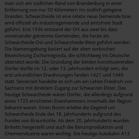
man sich am südlichen Rand von Brandenburg in einer
Entfernung von nur 50 Kilometern ins südlich gelegene
Dresden. Schwarzheide ist eine relativ neue Gemeinde bzw.
wird offiziell als Industriegemeinde und amtsfreie Stadt
geführt. Erst 1936 entstand der Ort aus zwei bis dato
voneinander getrennte Gemeinden, die heute als
Schwarzheide-Ost und Schwarzheide-West geführt werden.
Die Namensgebung basiert auf der alten sorbischen
Bezeichnung Zschornegosda, die schlichtweg ins Deutsche
übersetzt wurde. Die Gründung der beiden konstituierenden
Dörfer dürfte im 12. oder 13. Jahrhundert erfolgt sein, die
erst urkundlichen Erwähnungen fanden 1421 und 1449
statt. Seinerzeit handelte es sich um ein Lehen Friedrich von
Sachsens mit direktem Zugang zur Schwarzen Elster. Das
heutige Schwarzheide waren Dörfer, die allerdings aufgrund
eines 1725 errichteten Eisenhammers innerhalb der Region
bekannt waren. Einen Boom erlebte die Gegend um
Schwarzheide Ende des 18. Jahrhunderts aufgrund des
Fundes von Braunkohle. Ab dem 20. Jahrhunderts wurden
Briketts hergestellt und auch die Benzinproduktion und
Chemieindustrie waren wichtig. Die heutige Autobahn A13