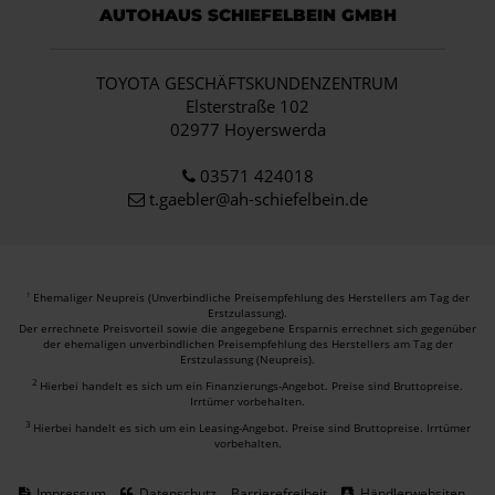
AUTOHAUS SCHIEFELBEIN GMBH
TOYOTA GESCHÄFTSKUNDENZENTRUM
Elsterstraße 102
02977 Hoyerswerda
03571 424018
t.gaebler@ah-schiefelbein.de
Ehemaliger Neupreis (Unverbindliche Preisempfehlung des Herstellers am Tag der
1
Erstzulassung).
Der errechnete Preisvorteil sowie die angegebene Ersparnis errechnet sich gegenüber
der ehemaligen unverbindlichen Preisempfehlung des Herstellers am Tag der
Erstzulassung (Neupreis).
2
Hierbei handelt es sich um ein Finanzierungs-Angebot. Preise sind Bruttopreise.
Irrtümer vorbehalten.
3
Hierbei handelt es sich um ein Leasing-Angebot. Preise sind Bruttopreise. Irrtümer
vorbehalten.
Impressum
Datenschutz
Barrierefreiheit
Händlerwebsiten