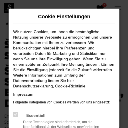
0
Zum
Hauptinhalt
Cookie Einstellungen
springen
Startseite
Schwarzheide
Škoda
Škoda Fabia für Schwarzheide
Wir nutzen Cookies, um Ihnen die bestmögliche
Nutzung unserer Webseite zu ermöglichen und unsere
ŠKODA FABIA FÜR
Kommunikation mit Ihnen zu verbessern. Wir
berücksichtigen hierbei Ihre Präferenzen und
SCHWARZHEIDE
verarbeiten Daten für Marketing und Statistiken nur,
wenn Sie uns Ihre Einwilligung geben. Wenn Sie zu
einem späteren Zeitpunkt Ihre Meinung ändern, können
ŠKODA FABIA FÜR
Sie die Einwilligung jederzeit für die Zukunft widerrufen.
Weitere Informationen zum Umfang der
SCHWARZHEIDE
Datenverarbeitung finden Sie hier:
Datenschutzerklärung
,
Cookie-Richtlinie
.
EINE KOMBINATION,
Impressum
DIE EINFACH PASST
Folgende Kategorien von Cookies werden von uns eingesetzt:
Endlich angekommen: mit einem Škoda Fabia in
Essentiell
Schwarzheide machen Sie alles richtig und sitzen im
Diese Technologien sind erforderlich, um die
Kernfunktionalität der Webseite zu gewährleisten.