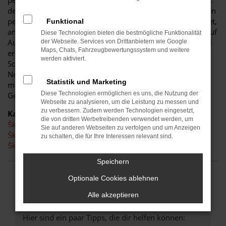
perfekten Fahrzeug für diese Stadt. Einerseits sind Sie dank
der Wendigkeit und der sparsamen und effizienten Motoren
perfekt auf den Stadtverkehr von Schwarzheide eingerichtet,
Funktional
andererseits ist der Škoda Fabia jedoch auch für Fahrten auf
Diese Technologien bieten die bestmögliche Funktionalität
Autobahn oder Landstraße geeignet. Das vielseitige Modell
der Webseite. Services von Drittanbietern wie Google
Maps, Chats, Fahrzeugbewertungssystem und weitere
erhalten Sie als Kunde aus Schwarzheide im Autohaus
werden aktiviert.
Schiefelbein. Wir bieten Ihnen den Škoda Fabia sowohl als
Neuwagen als auch als Tageszulassung. Wer noch etwas
Statistik und Marketing
mehr sparen möchte, entscheidet sich für ein
Diese Technologien ermöglichen es uns, die Nutzung der
Gebrauchtfahrzeug oder einen Jahreswagen.
Webseite zu analysieren, um die Leistung zu messen und
zu verbessern. Zudem werden Technologien eingesetzt,
Kategorie
die von dritten Werbetreibenden verwendet werden, um
Škoda Fabia Gebrauchtwagen Schwarzheide
Sie auf anderen Webseiten zu verfolgen und um Anzeigen
Škoda Fabia Neuwagen Schwarzheide
zu schalten, die für Ihre Interessen relevant sind.
Škoda Fabia Schwarzheide
Speichern
Optionale Cookies ablehnen
FEHLER: NETWORK ERROR
Alle akzeptieren
Beim Laden ist ein Fehler aufgetreten.
Hier sind ein paar Tipps, die dir helfen können: