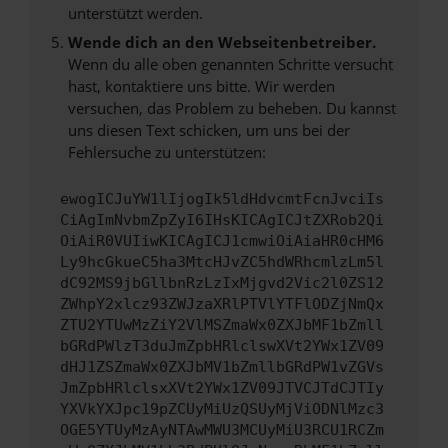
unterstützt werden.
Wende dich an den Webseitenbetreiber.
Wenn du alle oben genannten Schritte versucht
hast, kontaktiere uns bitte. Wir werden
versuchen, das Problem zu beheben. Du kannst
uns diesen Text schicken, um uns bei der
Fehlersuche zu unterstützen:
ewogICJuYW1lIjogIk5ldHdvcmtFcnJvciIs
CiAgImNvbmZpZyI6IHsKICAgICJtZXRob2Qi
OiAiR0VUIiwKICAgICJ1cmwiOiAiaHR0cHM6
Ly9hcGkueC5ha3MtcHJvZC5hdWRhcmlzLm5l
dC92MS9jbGllbnRzLzIxMjgvd2Vic2l0ZS12
ZWhpY2xlcz93ZWJzaXRlPTVlYTFlODZjNmQx
ZTU2YTUwMzZiY2VlMSZmaWx0ZXJbMF1bZmll
bGRdPWlzT3duJmZpbHRlclswXVt2YWx1ZV09
dHJ1ZSZmaWx0ZXJbMV1bZmllbGRdPW1vZGVs
JmZpbHRlclsxXVt2YWx1ZV09JTVCJTdCJTIy
YXVkYXJpc19pZCUyMiUzQSUyMjViODNlMzc3
OGE5YTUyMzAyNTAwMWU3MCUyMiU3RCU1RCZm