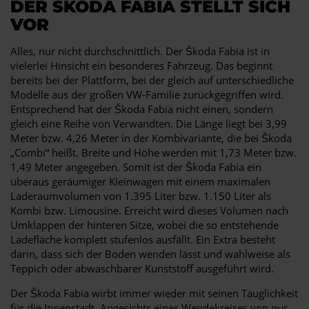
DER ŠKODA FABIA STELLT SICH
VOR
Alles, nur nicht durchschnittlich. Der Škoda Fabia ist in
vielerlei Hinsicht ein besonderes Fahrzeug. Das beginnt
bereits bei der Plattform, bei der gleich auf unterschiedliche
Modelle aus der großen VW-Familie zurückgegriffen wird.
Entsprechend hat der Škoda Fabia nicht einen, sondern
gleich eine Reihe von Verwandten. Die Länge liegt bei 3,99
Meter bzw. 4,26 Meter in der Kombivariante, die bei Škoda
„Combi“ heißt. Breite und Höhe werden mit 1,73 Meter bzw.
1,49 Meter angegeben. Somit ist der Škoda Fabia ein
überaus geräumiger Kleinwagen mit einem maximalen
Laderaumvolumen von 1.395 Liter bzw. 1.150 Liter als
Kombi bzw. Limousine. Erreicht wird dieses Volumen nach
Umklappen der hinteren Sitze, wobei die so entstehende
Ladefläche komplett stufenlos ausfällt. Ein Extra besteht
darin, dass sich der Boden wenden lässt und wahlweise als
Teppich oder abwaschbarer Kunststoff ausgeführt wird.
Der Škoda Fabia wirbt immer wieder mit seinen Tauglichkeit
für die Innenstadt. Angesichts eines Wendekreises von nur