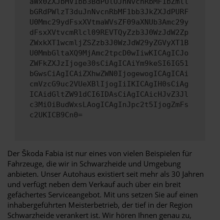
aWx0ZXJbMV1bb3BdPUlOJnNvcnRbMF1bZmll
bGRdPWlzT3duJnNvcnRbMF1bb3JkZXJdPURF
U0Mmc29ydFsxXVtmaWVsZF09aXNUb3Amc29y
dFsxXVtvcmRlcl09REVTQyZzb3J0WzJdW2Zp
ZWxkXT1wcmljZSZzb3J0WzJdW29yZGVyXT1B
U0MmbGltaXQ9MjAmc2tpcD0wIiwKICAgICJo
ZWFkZXJzIjoge30sCiAgICAiYm9keSI6IG51
bGwsCiAgICAiZXhwZWN0IjogewogICAgICAi
cmVzcG9uc2VUeXBlIjogIiIKICAgIH0sCiAg
ICAidGltZW91dCI6IDAsCiAgICAicHJvZ3Jl
c3MiOiBudWxsLAogICAgInJpc2t5IjogZmFs
c2UKICB9Cn0=
Der Škoda Fabia ist nur eines von vielen Beispielen für
Fahrzeuge, die wir in Schwarzheide und Umgebung
anbieten. Unser Autohaus existiert seit mehr als 30 Jahren
und verfügt neben dem Verkauf auch über ein breit
gefächertes Serviceangebot. Mit uns setzen Sie auf einen
inhabergeführten Meisterbetrieb, der tief in der Region
Schwarzheide verankert ist. Wir hören Ihnen genau zu,