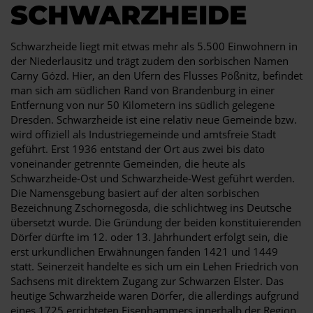
CHWARZHEIDE
Schwarzheide liegt mit etwas mehr als 5.500 Einwohnern in
der Niederlausitz und trägt zudem den sorbischen Namen
Carny Gózd. Hier, an den Ufern des Flusses Pößnitz, befindet
man sich am südlichen Rand von Brandenburg in einer
Entfernung von nur 50 Kilometern ins südlich gelegene
Dresden. Schwarzheide ist eine relativ neue Gemeinde bzw.
wird offiziell als Industriegemeinde und amtsfreie Stadt
geführt. Erst 1936 entstand der Ort aus zwei bis dato
voneinander getrennte Gemeinden, die heute als
Schwarzheide-Ost und Schwarzheide-West geführt werden.
Die Namensgebung basiert auf der alten sorbischen
Bezeichnung Zschornegosda, die schlichtweg ins Deutsche
übersetzt wurde. Die Gründung der beiden konstituierenden
Dörfer dürfte im 12. oder 13. Jahrhundert erfolgt sein, die
erst urkundlichen Erwähnungen fanden 1421 und 1449
statt. Seinerzeit handelte es sich um ein Lehen Friedrich von
Sachsens mit direktem Zugang zur Schwarzen Elster. Das
heutige Schwarzheide waren Dörfer, die allerdings aufgrund
eines 1725 errichteten Eisenhammers innerhalb der Region