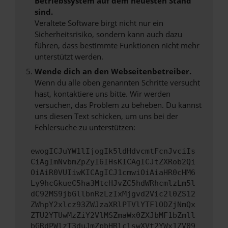
Betriebssystem auf dem neuesten Stand
sind.
Veraltete Software birgt nicht nur ein
Sicherheitsrisiko, sondern kann auch dazu
führen, dass bestimmte Funktionen nicht mehr
unterstützt werden.
Wende dich an den Webseitenbetreiber.
Wenn du alle oben genannten Schritte versucht
hast, kontaktiere uns bitte. Wir werden
versuchen, das Problem zu beheben. Du kannst
uns diesen Text schicken, um uns bei der
Fehlersuche zu unterstützen:
ewogICJuYW1lIjogIk5ldHdvcmtFcnJvciIs
CiAgImNvbmZpZyI6IHsKICAgICJtZXRob2Qi
OiAiR0VUIiwKICAgICJ1cmwiOiAiaHR0cHM6
Ly9hcGkueC5ha3MtcHJvZC5hdWRhcmlzLm5l
dC92MS9jbGllbnRzLzIxMjgvd2Vic2l0ZS12
ZWhpY2xlcz93ZWJzaXRlPTVlYTFlODZjNmQx
ZTU2YTUwMzZiY2VlMSZmaWx0ZXJbMF1bZmll
bGRdPWlzT3duJmZpbHRlclswXVt2YWx1ZV09