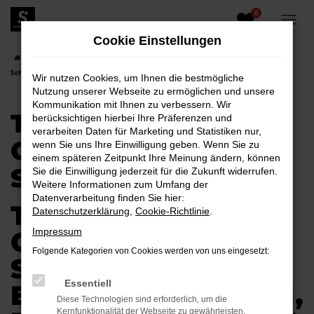
0
Zum
Hauptinhalt
Cookie Einstellungen
springen
Startseite
Schwarzheide
Toyota
Toyota Proace City für
Schwarzheide
Wir nutzen Cookies, um Ihnen die bestmögliche
Nutzung unserer Webseite zu ermöglichen und unsere
Kommunikation mit Ihnen zu verbessern. Wir
TOYOTA PROACE
berücksichtigen hierbei Ihre Präferenzen und
verarbeiten Daten für Marketing und Statistiken nur,
CITY FÜR
wenn Sie uns Ihre Einwilligung geben. Wenn Sie zu
einem späteren Zeitpunkt Ihre Meinung ändern, können
SCHWARZHEIDE
Sie die Einwilligung jederzeit für die Zukunft widerrufen.
Weitere Informationen zum Umfang der
Datenverarbeitung finden Sie hier:
TOYOTA PROACE
Datenschutzerklärung
,
Cookie-Richtlinie
.
CITY FÜR
Impressum
Folgende Kategorien von Cookies werden von uns eingesetzt:
SCHWARZHEIDE
Essentiell
EINE KOMBINATION,
Diese Technologien sind erforderlich, um die
Kernfunktionalität der Webseite zu gewährleisten.