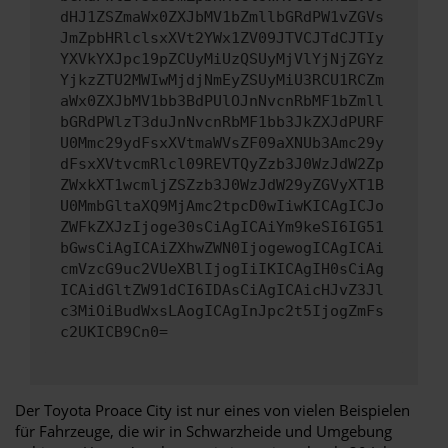
dHJ1ZSZmaWx0ZXJbMV1bZmllbGRdPW1vZGVs
JmZpbHRlclsxXVt2YWx1ZV09JTVCJTdCJTIy
YXVkYXJpc19pZCUyMiUzQSUyMjVlYjNjZGYz
YjkzZTU2MWIwMjdjNmEyZSUyMiU3RCU1RCZm
aWx0ZXJbMV1bb3BdPUlOJnNvcnRbMF1bZmll
bGRdPWlzT3duJnNvcnRbMF1bb3JkZXJdPURF
U0Mmc29ydFsxXVtmaWVsZF09aXNUb3Amc29y
dFsxXVtvcmRlcl09REVTQyZzb3J0WzJdW2Zp
ZWxkXT1wcmljZSZzb3J0WzJdW29yZGVyXT1B
U0MmbGltaXQ9MjAmc2tpcD0wIiwKICAgICJo
ZWFkZXJzIjoge30sCiAgICAiYm9keSI6IG51
bGwsCiAgICAiZXhwZWN0IjogewogICAgICAi
cmVzcG9uc2VUeXBlIjogIiIKICAgIH0sCiAg
ICAidGltZW91dCI6IDAsCiAgICAicHJvZ3Jl
c3MiOiBudWxsLAogICAgInJpc2t5IjogZmFs
c2UKICB9Cn0=
Der Toyota Proace City ist nur eines von vielen Beispielen
für Fahrzeuge, die wir in Schwarzheide und Umgebung