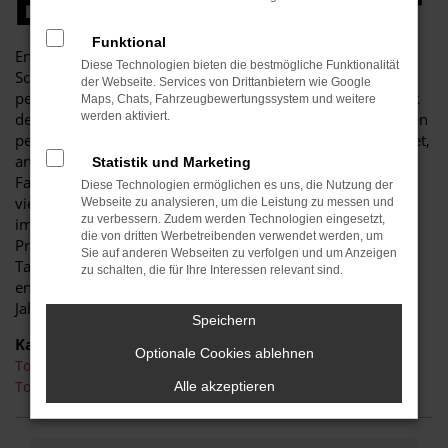
DIE EINFACH PASST
Funktional
Endlich angekommen: mit einem Toyota Proace City in
Diese Technologien bieten die bestmögliche Funktionalität
Schwarzheide machen Sie alles richtig und sitzen im
der Webseite. Services von Drittanbietern wie Google
perfekten Fahrzeug für diese Stadt. Einerseits sind Sie dank
Maps, Chats, Fahrzeugbewertungssystem und weitere
der Wendigkeit und der sparsamen und effizienten Motoren
werden aktiviert.
perfekt auf den Stadtverkehr von Schwarzheide eingerichtet,
andererseits ist der Toyota Proace City jedoch auch für
Statistik und Marketing
Fahrten auf Autobahn oder Landstraße geeignet. Das
Diese Technologien ermöglichen es uns, die Nutzung der
vielseitige Modell erhalten Sie als Kunde aus Schwarzheide
Webseite zu analysieren, um die Leistung zu messen und
zu verbessern. Zudem werden Technologien eingesetzt,
im Autohaus Schiefelbein. Wir bieten Ihnen den Toyota
die von dritten Werbetreibenden verwendet werden, um
Proace City sowohl als Neuwagen als auch als
Sie auf anderen Webseiten zu verfolgen und um Anzeigen
Tageszulassung. Wer noch etwas mehr sparen möchte,
zu schalten, die für Ihre Interessen relevant sind.
entscheidet sich für ein Gebrauchtfahrzeug oder einen
Jahreswagen.
Speichern
Kategorie
Optionale Cookies ablehnen
Toyota Proace City Neuwagen Schwarzheide
Toyota Proace City Schwarzheide
Alle akzeptieren