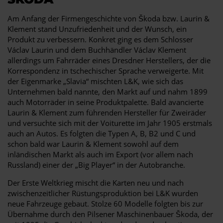
Am Anfang der Firmengeschichte von Škoda bzw. Laurin &
Klement stand Unzufriedenheit und der Wunsch, ein
Produkt zu verbessern. Konkret ging es dem Schlosser
Václav Laurin und dem Buchhändler Václav Klement
allerdings um Fahrräder eines Dresdner Herstellers, der die
Korrespondenz in tschechischer Sprache verweigerte. Mit
der Eigenmarke „Slavia“ mischten L&K, wie sich das
Unternehmen bald nannte, den Markt auf und nahm 1899
auch Motorräder in seine Produktpalette. Bald avancierte
Laurin & Klement zum führenden Hersteller für Zweiräder
und versuchte sich mit der Voiturette im Jahr 1905 erstmals
auch an Autos. Es folgten die Typen A, B, B2 und C und
schon bald war Laurin & Klement sowohl auf dem
inländischen Markt als auch im Export (vor allem nach
Russland) einer der „Big Player“ in der Autobranche.
Der Erste Weltkrieg mischt die Karten neu und nach
zwischenzeitlicher Rüstungsproduktion bei L&K wurden
neue Fahrzeuge gebaut. Stolze 60 Modelle folgten bis zur
Übernahme durch den Pilsener Maschinenbauer Škoda, der