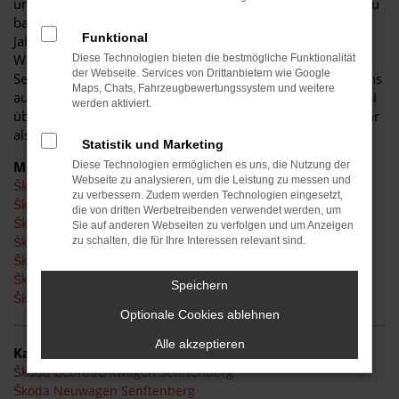
umfangreich ausgestattete als auch langlebige Fahrzeuge zu
bauen. Für Senftenberg bedeutet dies, dass Sie über viele
Funktional
Jahre Spaß an Ihrem Auto haben und nur selten eine
Werkstatt von innen sehen werden. Mit einem Škoda in
Diese Technologien bieten die bestmögliche Funktionalität
der Webseite. Services von Drittanbietern wie Google
Senftenberg sind Sie zudem hinsichtlich des Spritverbrauchs
Maps, Chats, Fahrzeugbewertungssystem und weitere
auf der sicheren Seite. Die Motoren sind effizient und dabei
werden aktiviert.
überaus leistungsstark und sowohl Fahrten im Stadtverkehr
als auch Landstraße und Autobahn vollauf gewachsen.
Statistik und Marketing
Modelle
Diese Technologien ermöglichen es uns, die Nutzung der
Webseite zu analysieren, um die Leistung zu messen und
Škoda Fabia Senftenberg
zu verbessern. Zudem werden Technologien eingesetzt,
Škoda Karoq Senftenberg
die von dritten Werbetreibenden verwendet werden, um
Škoda Kodiaq Senftenberg
Sie auf anderen Webseiten zu verfolgen und um Anzeigen
Škoda Octavia Senftenberg
zu schalten, die für Ihre Interessen relevant sind.
Škoda Superb Senftenberg
Škoda Kamiq Senftenberg
Speichern
Škoda Scala Senftenberg
Optionale Cookies ablehnen
Alle akzeptieren
Kategorie
Škoda Gebrauchtwagen Senftenberg
Škoda Neuwagen Senftenberg