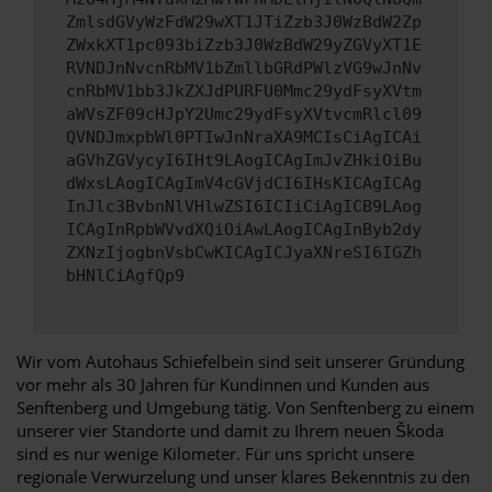
ZmlsdGVyWzFdW29wXT1JTiZzb3J0WzBdW2Zp
ZWxkXT1pc093biZzb3J0WzBdW29yZGVyXT1E
RVNDJnNvcnRbMV1bZmllbGRdPWlzVG9wJnNv
cnRbMV1bb3JkZXJdPURFU0Mmc29ydFsyXVtm
aWVsZF09cHJpY2Umc29ydFsyXVtvcmRlcl09
QVNDJmxpbWl0PTIwJnNraXA9MCIsCiAgICAi
aGVhZGVycyI6IHt9LAogICAgImJvZHkiOiBu
dWxsLAogICAgImV4cGVjdCI6IHsKICAgICAg
InJlc3BvbnNlVHlwZSI6ICIiCiAgICB9LAog
ICAgInRpbWVvdXQiOiAwLAogICAgInByb2dy
ZXNzIjogbnVsbCwKICAgICJyaXNreSI6IGZh
bHNlCiAgfQp9
Wir vom Autohaus Schiefelbein sind seit unserer Gründung
vor mehr als 30 Jahren für Kundinnen und Kunden aus
Senftenberg und Umgebung tätig. Von Senftenberg zu einem
unserer vier Standorte und damit zu Ihrem neuen Škoda
sind es nur wenige Kilometer. Für uns spricht unsere
regionale Verwurzelung und unser klares Bekenntnis zu den