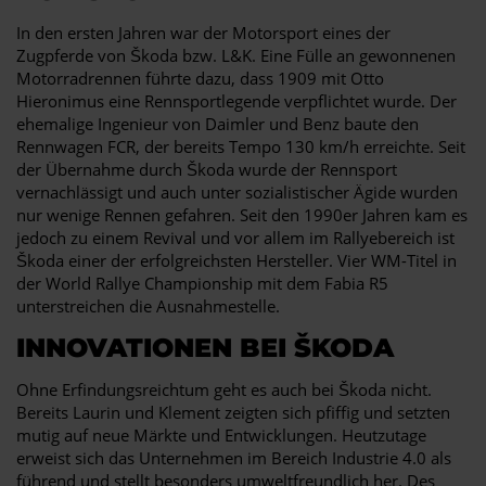
In den ersten Jahren war der Motorsport eines der
Zugpferde von Škoda bzw. L&K. Eine Fülle an gewonnenen
Motorradrennen führte dazu, dass 1909 mit Otto
Hieronimus eine Rennsportlegende verpflichtet wurde. Der
ehemalige Ingenieur von Daimler und Benz baute den
Rennwagen FCR, der bereits Tempo 130 km/h erreichte. Seit
der Übernahme durch Škoda wurde der Rennsport
vernachlässigt und auch unter sozialistischer Ägide wurden
nur wenige Rennen gefahren. Seit den 1990er Jahren kam es
jedoch zu einem Revival und vor allem im Rallyebereich ist
Škoda einer der erfolgreichsten Hersteller. Vier WM-Titel in
der World Rallye Championship mit dem Fabia R5
unterstreichen die Ausnahmestelle.
INNOVATIONEN BEI ŠKODA
Ohne Erfindungsreichtum geht es auch bei Škoda nicht.
Bereits Laurin und Klement zeigten sich pfiffig und setzten
mutig auf neue Märkte und Entwicklungen. Heutzutage
erweist sich das Unternehmen im Bereich Industrie 4.0 als
führend und stellt besonders umweltfreundlich her. Des