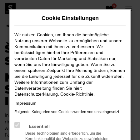
0
Zum
Hauptinhalt
Cookie Einstellungen
springen
Startseite
Senftenberg
Škoda kaufen für Senftenberg
Wir nutzen Cookies, um Ihnen die bestmögliche
Nutzung unserer Webseite zu ermöglichen und unsere
ŠKODA KAUFEN FÜR
Kommunikation mit Ihnen zu verbessern. Wir
berücksichtigen hierbei Ihre Präferenzen und
SENFTENBERG
verarbeiten Daten für Marketing und Statistiken nur,
wenn Sie uns Ihre Einwilligung geben. Wenn Sie zu
einem späteren Zeitpunkt Ihre Meinung ändern, können
MOBILITÄT FÜR
Sie die Einwilligung jederzeit für die Zukunft widerrufen.
Weitere Informationen zum Umfang der
SENFTENBERG –
Datenverarbeitung finden Sie hier:
Datenschutzerklärung
,
Cookie-Richtlinie
.
IDEAL IM ŠKODA
Impressum
Folgende Kategorien von Cookies werden von uns eingesetzt:
In Senftenberg und Umgebung ist ein Škoda genau die
richtige Wahl, um mobil zu bleiben. Unabhängig davon, für
Essentiell
welches Modell Sie sich entscheiden, erwerben Sie ein
Diese Technologien sind erforderlich, um die
Fahrzeug erster Güte. Škoda ist dafür bekannt, sowohl
Kernfunktionalität der Webseite zu gewährleisten.