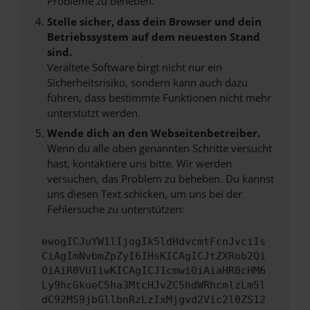
Probleme zu beheben.
Stelle sicher, dass dein Browser und dein
Betriebssystem auf dem neuesten Stand
sind.
Veraltete Software birgt nicht nur ein
Sicherheitsrisiko, sondern kann auch dazu
führen, dass bestimmte Funktionen nicht mehr
unterstützt werden.
Wende dich an den Webseitenbetreiber.
Wenn du alle oben genannten Schritte versucht
hast, kontaktiere uns bitte. Wir werden
versuchen, das Problem zu beheben. Du kannst
uns diesen Text schicken, um uns bei der
Fehlersuche zu unterstützen:
ewogICJuYW1lIjogIk5ldHdvcmtFcnJvciIs
CiAgImNvbmZpZyI6IHsKICAgICJtZXRob2Qi
OiAiR0VUIiwKICAgICJ1cmwiOiAiaHR0cHM6
Ly9hcGkueC5ha3MtcHJvZC5hdWRhcmlzLm5l
dC92MS9jbGllbnRzLzIxMjgvd2Vic2l0ZS12