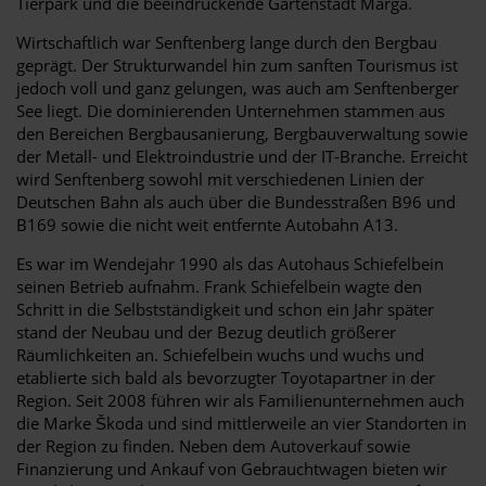
Tierpark und die beeindruckende Gartenstadt Marga.
Wirtschaftlich war Senftenberg lange durch den Bergbau
geprägt. Der Strukturwandel hin zum sanften Tourismus ist
jedoch voll und ganz gelungen, was auch am Senftenberger
See liegt. Die dominierenden Unternehmen stammen aus
den Bereichen Bergbausanierung, Bergbauverwaltung sowie
der Metall- und Elektroindustrie und der IT-Branche. Erreicht
wird Senftenberg sowohl mit verschiedenen Linien der
Deutschen Bahn als auch über die Bundesstraßen B96 und
B169 sowie die nicht weit entfernte Autobahn A13.
Es war im Wendejahr 1990 als das Autohaus Schiefelbein
seinen Betrieb aufnahm. Frank Schiefelbein wagte den
Schritt in die Selbstständigkeit und schon ein Jahr später
stand der Neubau und der Bezug deutlich größerer
Räumlichkeiten an. Schiefelbein wuchs und wuchs und
etablierte sich bald als bevorzugter Toyotapartner in der
Region. Seit 2008 führen wir als Familienunternehmen auch
die Marke Škoda und sind mittlerweile an vier Standorten in
der Region zu finden. Neben dem Autoverkauf sowie
Finanzierung und Ankauf von Gebrauchtwagen bieten wir