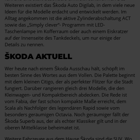
Weiteren existiert das Škoda Auto Digilab, in dem viele neue
Ideen für die Modelle erdacht und entwickelt werden. Im
Alltag angekommen ist die aktive Zylinderabschaltung ACT
sowie das „Simply clever“- Programm mit LED-
Taschenlampe im Kofferraum oder auch einem Eiskratzer
auf der Innenseite des Tankdeckels, um nur einige der
Details zu nennen.
ŠKODA AKTUELL
Wer heute nach einem Škoda Ausschau hält, schöpft im
besten Sinne des Wortes aus dem Vollen. Die Palette beginnt
mit dem kleinen Citigo, der als perfekter Flitzer für die Stadt
fungiert. Darüber rangieren gleich drei Modelle, die den
Kleinwagen- und Kompaktbereich abdecken. Die Rede ist
vom Fabia, der fast schon kompakte Maße erreicht, dem
Scala als Nachfolger des legendären Rapid sowie vom
besonders geräumigen Octavia. Noch geräumiger fällt der
Škoda Superb aus, der als echter Klassiker gilt und in der
oberen Mittelklasse beheimatet ist.
Weitere Fahrzeuge aus dem Hause Škoda sind die SUV. Wo