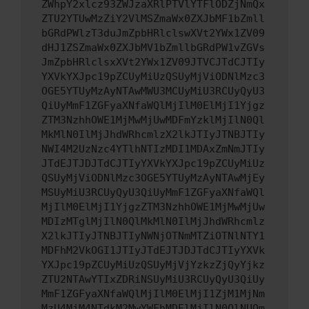
ZWhpY2xlcz93ZWJzaXRlPTVlYTFlODZjNmQx
ZTU2YTUwMzZiY2VlMSZmaWx0ZXJbMF1bZmll
bGRdPWlzT3duJmZpbHRlclswXVt2YWx1ZV09
dHJ1ZSZmaWx0ZXJbMV1bZmllbGRdPW1vZGVs
JmZpbHRlclsxXVt2YWx1ZV09JTVCJTdCJTIy
YXVkYXJpc19pZCUyMiUzQSUyMjViODNlMzc3
OGE5YTUyMzAyNTAwMWU3MCUyMiU3RCUyQyU3
QiUyMmF1ZGFyaXNfaWQlMjIlM0ElMjI1Yjgz
ZTM3NzhhOWE1MjMwMjUwMDFmYzklMjIlN0Ql
MkMlN0IlMjJhdWRhcmlzX2lkJTIyJTNBJTIy
NWI4M2UzNzc4YTlhNTIzMDI1MDAxZmNmJTIy
JTdEJTJDJTdCJTIyYXVkYXJpc19pZCUyMiUz
QSUyMjViODNlMzc3OGE5YTUyMzAyNTAwMjEy
MSUyMiU3RCUyQyU3QiUyMmF1ZGFyaXNfaWQl
MjIlM0ElMjI1YjgzZTM3NzhhOWE1MjMwMjUw
MDIzMTglMjIlN0QlMkMlN0IlMjJhdWRhcmlz
X2lkJTIyJTNBJTIyNWNjOTNmMTZiOTNlNTY1
MDFhM2VkOGI1JTIyJTdEJTJDJTdCJTIyYXVk
YXJpc19pZCUyMiUzQSUyMjVjYzkzZjQyYjkz
ZTU2NTAwYTIxZDRiNSUyMiU3RCUyQyU3QiUy
MmF1ZGFyaXNfaWQlMjIlM0ElMjI1ZjM1MjNm
MzU4MjM4NTdkM2MwYWFhMDElMjIlN0QlNUQm