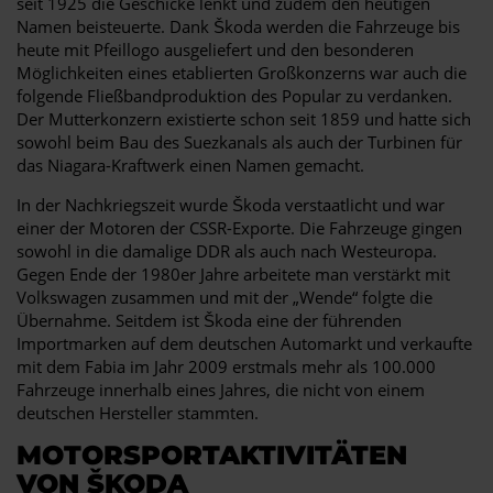
seit 1925 die Geschicke lenkt und zudem den heutigen
Namen beisteuerte. Dank Škoda werden die Fahrzeuge bis
heute mit Pfeillogo ausgeliefert und den besonderen
Möglichkeiten eines etablierten Großkonzerns war auch die
folgende Fließbandproduktion des Popular zu verdanken.
Der Mutterkonzern existierte schon seit 1859 und hatte sich
sowohl beim Bau des Suezkanals als auch der Turbinen für
das Niagara-Kraftwerk einen Namen gemacht.
In der Nachkriegszeit wurde Škoda verstaatlicht und war
einer der Motoren der CSSR-Exporte. Die Fahrzeuge gingen
sowohl in die damalige DDR als auch nach Westeuropa.
Gegen Ende der 1980er Jahre arbeitete man verstärkt mit
Volkswagen zusammen und mit der „Wende“ folgte die
Übernahme. Seitdem ist Škoda eine der führenden
Importmarken auf dem deutschen Automarkt und verkaufte
mit dem Fabia im Jahr 2009 erstmals mehr als 100.000
Fahrzeuge innerhalb eines Jahres, die nicht von einem
deutschen Hersteller stammten.
MOTORSPORTAKTIVITÄTEN
VON ŠKODA