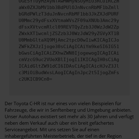
OGE5YTUyMzAyNTAwMWMyNSUyMiU3RCU1RCZm
aWx0ZXJbMV1bb3BdPUlOJnNvcnRbMF1bZmll
bGRdPWlzT3duJnNvcnRbMF1bb3JkZXJdPURF
U0Mmc29ydFsxXVtmaWVsZF09aXNUb3Amc29y
dFsxXVtvcmRlcl09REVTQyZzb3J0WzJdW2Zp
ZWxkXT1wcmljZSZzb3J0WzJdW29yZGVyXT1B
U0MmbGltaXQ9MjAmc2tpcD0wIiwKICAgICJo
ZWFkZXJzIjoge30sCiAgICAiYm9keSI6IG51
bGwsCiAgICAiZXhwZWN0IjogewogICAgICAi
cmVzcG9uc2VUeXBlIjogIiIKICAgIH0sCiAg
ICAidGltZW91dCI6IDAsCiAgICAicHJvZ3Jl
c3MiOiBudWxsLAogICAgInJpc2t5IjogZmFs
c2UKICB9Cn0=
Der Toyota C-HR ist nur eines von vielen Beispielen für
Fahrzeuge, die wir in Senftenberg und Umgebung anbieten.
Unser Autohaus existiert seit mehr als 30 Jahren und verfügt
neben dem Verkauf auch über ein breit gefächertes
Serviceangebot. Mit uns setzen Sie auf einen
inhabergeführten Meisterbetrieb, der tief in der Region