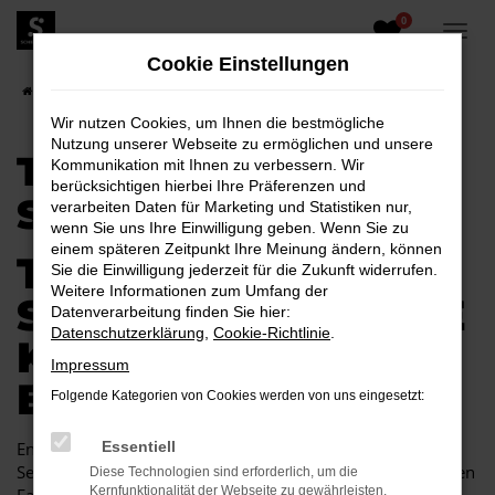
0
Zum
Hauptinhalt
Cookie Einstellungen
springen
Startseite
Senftenberg
Toyota
Toyota C-HR für Senftenberg
Wir nutzen Cookies, um Ihnen die bestmögliche
Nutzung unserer Webseite zu ermöglichen und unsere
TOYOTA C-HR FÜR
Kommunikation mit Ihnen zu verbessern. Wir
berücksichtigen hierbei Ihre Präferenzen und
SENFTENBERG
verarbeiten Daten für Marketing und Statistiken nur,
wenn Sie uns Ihre Einwilligung geben. Wenn Sie zu
einem späteren Zeitpunkt Ihre Meinung ändern, können
TOYOTA C-HR FÜR
Sie die Einwilligung jederzeit für die Zukunft widerrufen.
Weitere Informationen zum Umfang der
SENFTENBERG EINE
Datenverarbeitung finden Sie hier:
Datenschutzerklärung
,
Cookie-Richtlinie
.
KOMBINATION, DIE
Impressum
EINFACH PASST
Folgende Kategorien von Cookies werden von uns eingesetzt:
Endlich angekommen: mit einem Toyota C-HR in
Essentiell
Senftenberg machen Sie alles richtig und sitzen im perfekten
Diese Technologien sind erforderlich, um die
Kernfunktionalität der Webseite zu gewährleisten.