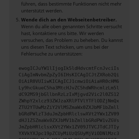
führen, dass bestimmte Funktionen nicht mehr
unterstützt werden.
Wende dich an den Webseitenbetreiber.
Wenn du alle oben genannten Schritte versucht
hast, kontaktiere uns bitte. Wir werden
versuchen, das Problem zu beheben. Du kannst
uns diesen Text schicken, um uns bei der
Fehlersuche zu unterstützen:
ewogICJuYW1lIjogIk5ldHdvcmtFcnJvciIs
CiAgImNvbmZpZyI6IHsKICAgICJtZXRob2Qi
OiAiR0VUIiwKICAgICJ1cmwiOiAiaHR0cHM6
Ly9hcGkueC5ha3MtcHJvZC5hdWRhcmlzLm5l
dC92MS9jbGllbnRzLzIxMjgvd2Vic2l0ZS12
ZWhpY2xlcz93ZWJzaXRlPTVlYTFlODZjNmQx
ZTU2YTUwMzZiY2VlMSZmaWx0ZXJbMF1bZmll
bGRdPWlzT3duJmZpbHRlclswXVt2YWx1ZV09
dHJ1ZSZmaWx0ZXJbMV1bZmllbGRdPW1vZGVs
JmZpbHRlclsxXVt2YWx1ZV09JTVCJTdCJTIy
YXVkYXJpc19pZCUyMiUzQSUyMjViODNlMzc3