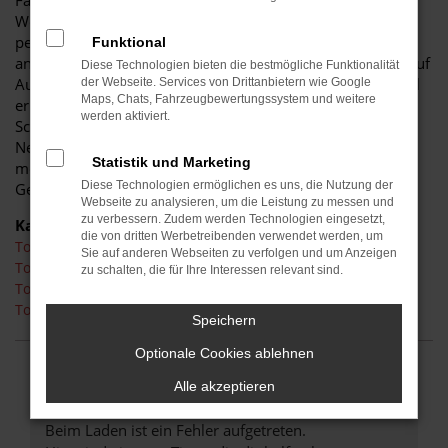
Fahrzeug für diese Stadt. Einerseits sind Sie dank der
Wendigkeit und der sparsamen und effizienten Motoren
perfekt auf den Stadtverkehr von Senftenberg eingerichtet,
Funktional
andererseits ist der Toyota C-HR jedoch auch für Fahrten auf
Diese Technologien bieten die bestmögliche Funktionalität
Autobahn oder Landstraße geeignet. Das vielseitige Modell
der Webseite. Services von Drittanbietern wie Google
Maps, Chats, Fahrzeugbewertungssystem und weitere
erhalten Sie als Kunde aus Senftenberg im Autohaus
werden aktiviert.
Schiefelbein. Wir bieten Ihnen den Toyota C-HR sowohl als
Neuwagen als auch als Tageszulassung. Wer noch etwas
Statistik und Marketing
mehr sparen möchte, entscheidet sich für ein
Diese Technologien ermöglichen es uns, die Nutzung der
Gebrauchtfahrzeug oder einen Jahreswagen.
Webseite zu analysieren, um die Leistung zu messen und
zu verbessern. Zudem werden Technologien eingesetzt,
Kategorie
die von dritten Werbetreibenden verwendet werden, um
Toyota C-HR Senftenberg
Sie auf anderen Webseiten zu verfolgen und um Anzeigen
Toyota C-HR Tageszulassung Senftenberg
zu schalten, die für Ihre Interessen relevant sind.
Toyota C-HR Neuwagen Senftenberg
Toyota C-HR Gebrauchtwagen Senftenberg
Speichern
Optionale Cookies ablehnen
FEHLER: NETWORK ERROR
Alle akzeptieren
Beim Laden ist ein Fehler aufgetreten.