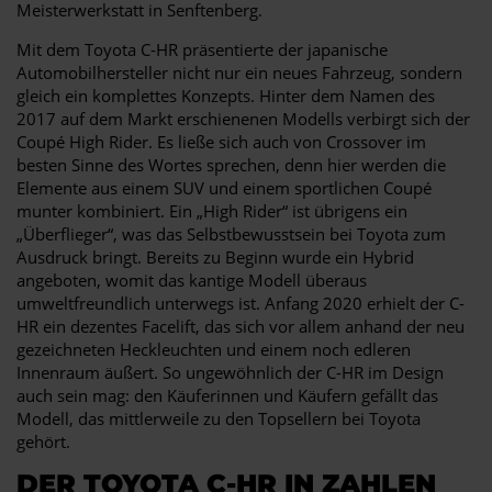
Meisterwerkstatt in Senftenberg.
Mit dem Toyota C-HR präsentierte der japanische
Automobilhersteller nicht nur ein neues Fahrzeug, sondern
gleich ein komplettes Konzepts. Hinter dem Namen des
2017 auf dem Markt erschienenen Modells verbirgt sich der
Coupé High Rider. Es ließe sich auch von Crossover im
besten Sinne des Wortes sprechen, denn hier werden die
Elemente aus einem SUV und einem sportlichen Coupé
munter kombiniert. Ein „High Rider“ ist übrigens ein
„Überflieger“, was das Selbstbewusstsein bei Toyota zum
Ausdruck bringt. Bereits zu Beginn wurde ein Hybrid
angeboten, womit das kantige Modell überaus
umweltfreundlich unterwegs ist. Anfang 2020 erhielt der C-
HR ein dezentes Facelift, das sich vor allem anhand der neu
gezeichneten Heckleuchten und einem noch edleren
Innenraum äußert. So ungewöhnlich der C-HR im Design
auch sein mag: den Käuferinnen und Käufern gefällt das
Modell, das mittlerweile zu den Topsellern bei Toyota
gehört.
DER TOYOTA C-HR IN ZAHLEN