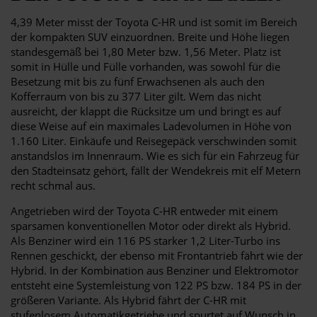
4,39 Meter misst der Toyota C-HR und ist somit im Bereich
der kompakten SUV einzuordnen. Breite und Höhe liegen
standesgemäß bei 1,80 Meter bzw. 1,56 Meter. Platz ist
somit in Hülle und Fülle vorhanden, was sowohl für die
Besetzung mit bis zu fünf Erwachsenen als auch den
Kofferraum von bis zu 377 Liter gilt. Wem das nicht
ausreicht, der klappt die Rücksitze um und bringt es auf
diese Weise auf ein maximales Ladevolumen in Höhe von
1.160 Liter. Einkäufe und Reisegepäck verschwinden somit
anstandslos im Innenraum. Wie es sich für ein Fahrzeug für
den Stadteinsatz gehört, fällt der Wendekreis mit elf Metern
recht schmal aus.
Angetrieben wird der Toyota C-HR entweder mit einem
sparsamen konventionellen Motor oder direkt als Hybrid.
Als Benziner wird ein 116 PS starker 1,2 Liter-Turbo ins
Rennen geschickt, der ebenso mit Frontantrieb fährt wie der
Hybrid. In der Kombination aus Benziner und Elektromotor
entsteht eine Systemleistung von 122 PS bzw. 184 PS in der
größeren Variante. Als Hybrid fährt der C-HR mit
stufenlosem Automatikgetriebe und spurtet auf Wunsch in