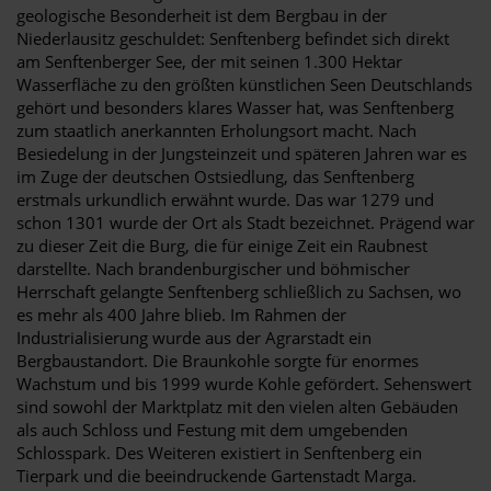
geologische Besonderheit ist dem Bergbau in der
Niederlausitz geschuldet: Senftenberg befindet sich direkt
am Senftenberger See, der mit seinen 1.300 Hektar
Wasserfläche zu den größten künstlichen Seen Deutschlands
gehört und besonders klares Wasser hat, was Senftenberg
zum staatlich anerkannten Erholungsort macht. Nach
Besiedelung in der Jungsteinzeit und späteren Jahren war es
im Zuge der deutschen Ostsiedlung, das Senftenberg
erstmals urkundlich erwähnt wurde. Das war 1279 und
schon 1301 wurde der Ort als Stadt bezeichnet. Prägend war
zu dieser Zeit die Burg, die für einige Zeit ein Raubnest
darstellte. Nach brandenburgischer und böhmischer
Herrschaft gelangte Senftenberg schließlich zu Sachsen, wo
es mehr als 400 Jahre blieb. Im Rahmen der
Industrialisierung wurde aus der Agrarstadt ein
Bergbaustandort. Die Braunkohle sorgte für enormes
Wachstum und bis 1999 wurde Kohle gefördert. Sehenswert
sind sowohl der Marktplatz mit den vielen alten Gebäuden
als auch Schloss und Festung mit dem umgebenden
Schlosspark. Des Weiteren existiert in Senftenberg ein
Tierpark und die beeindruckende Gartenstadt Marga.