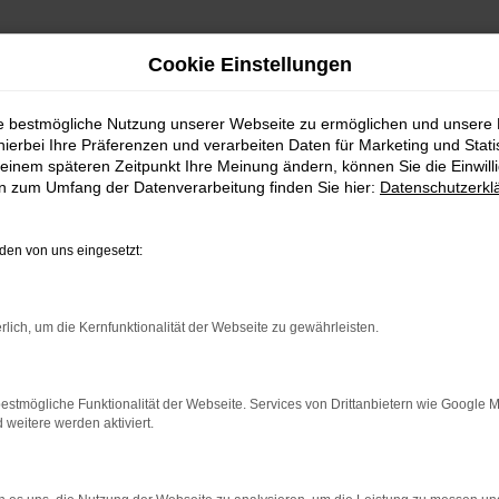
Cookie Einstellungen
ie bestmögliche Nutzung unserer Webseite zu ermöglichen und unsere
hierbei Ihre Präferenzen und verarbeiten Daten für Marketing und Stati
SENFTENBERG
einem späteren Zeitpunkt Ihre Meinung ändern, können Sie die Einwillig
en zum Umfang der Datenverarbeitung finden Sie hier:
Datenschutzerkl
SENFTENBERG EINE KO
en von uns eingesetzt:
hen Sie alles richtig und sitzen im perfekten Fahrzeug für diese
rlich, um die Kernfunktionalität der Webseite zu gewährleisten.
r von Senftenberg eingerichtet, andererseits ist der Toyota Hil
enftenberg im Autohaus Schiefelbein. Wir bieten Ihnen den Toyota
rauchtfahrzeug oder einen Jahreswagen.
estmögliche Funktionalität der Webseite. Services von Drittanbietern wie Google 
eitere werden aktiviert.
ER: NETWORK ERROR