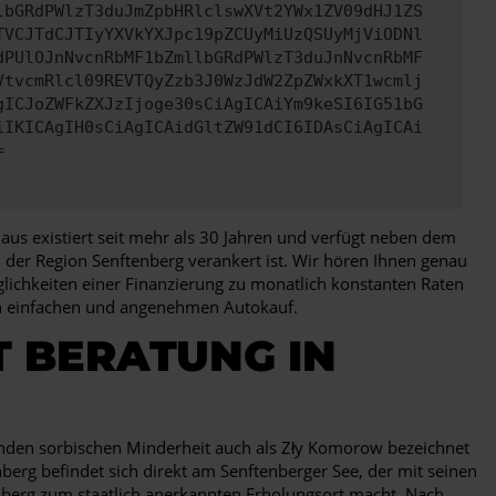
lbGRdPWlzT3duJmZpbHRlclswXVt2YWx1ZV09dHJ1ZS
TVCJTdCJTIyYXVkYXJpc19pZCUyMiUzQSUyMjViODNl
dPUlOJnNvcnRbMF1bZmllbGRdPWlzT3duJnNvcnRbMF
VtvcmRlcl09REVTQyZzb3J0WzJdW2ZpZWxkXT1wcmlj
gICJoZWFkZXJzIjoge30sCiAgICAiYm9keSI6IG51bG
iIKICAgIH0sCiAgICAidGltZW91dCI6IDAsCiAgICAi
=
aus existiert seit mehr als 30 Jahren und verfügt neben dem
in der Region Senftenberg verankert ist. Wir hören Ihnen genau
lichkeiten einer Finanzierung zu monatlich konstanten Raten
nen einfachen und angenehmen Autokauf.
T BERATUNG IN
enden sorbischen Minderheit auch als Zły Komorow bezeichnet
nberg befindet sich direkt am Senftenberger See, der mit seinen
nberg zum staatlich anerkannten Erholungsort macht. Nach