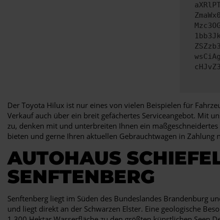
aXRlP
ZmaWx
Mzc3O
1bb3J
ZSZzb
wsCiA
cHJvZ
Der Toyota Hilux ist nur eines von vielen Beispielen für Fahr
Verkauf auch über ein breit gefächertes Serviceangebot. Mit un
zu, denken mit und unterbreiten Ihnen ein maßgeschneidertes 
bieten und gerne Ihren aktuellen Gebrauchtwagen in Zahlung 
AUTOHAUS SCHIEFEL
SENFTENBERG
Senftenberg liegt im Süden des Bundeslandes Brandenburg und
und liegt direkt an der Schwarzen Elster. Eine geologische Bes
1.300 Hektar Wasserfläche zu den größten künstlichen Seen D