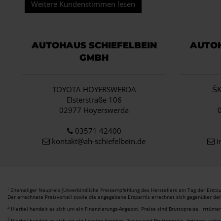
Weitere Kundenstimmen lesen
AUTOHAUS SCHIEFELBEIN
AUTOH
GMBH
TOYOTA HOYERSWERDA
Š
Elsterstraße 106
02977 Hoyerswerda
03571 42400
kontakt@ah-schiefelbein.de
i
Ehemaliger Neupreis (Unverbindliche Preisempfehlung des Herstellers am Tag der Erstzu
1
Der errechnete Preisvorteil sowie die angegebene Ersparnis errechnet sich gegenüber de
2
Hierbei handelt es sich um ein Finanzierungs-Angebot. Preise sind Bruttopreise. Irrtüme
3
Hierbei handelt es sich um ein Leasing-Angebot. Preise sind Bruttopreise. Irrtümer vorb