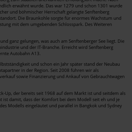
rkundlich erwähnt wurde. Das war 1279 und schon 1301 wurde
gischer und böhmischer Herrschaft gelangte Senftenberg
austandort. Die Braunkohle sorgte für enormes Wachstum und
 Festung mit dem umgebenden Schlosspark. Des Weiteren
 und ganz gelungen, was auch am Senftenberger See liegt. Die
dustrie und der IT-Branche. Erreicht wird Senftenberg
ernte Autobahn A13.
lbstständigkeit und schon ein Jahr später stand der Neubau
apartner in der Region. Seit 2008 führen wir als
toverkauf sowie Finanzierung und Ankauf von Gebrauchtwagen
k-Up, der bereits seit 1968 auf dem Markt ist und seitdem als
t ist damit, dass der Komfort bei dem Modell seit eh und je
 des Modells eingeläutet und parallel in Bangkok und Sydney