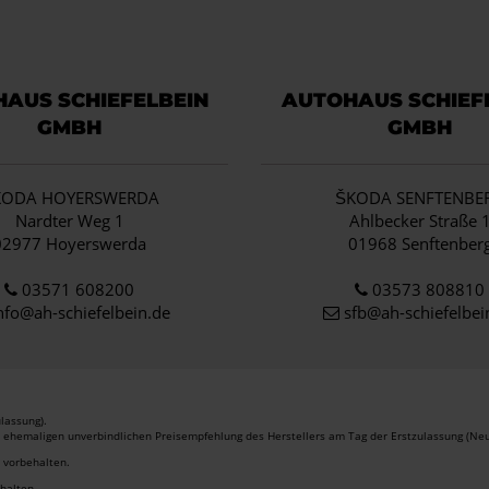
AUS SCHIEFELBEIN
AUTOHAUS SCHIEF
GMBH
GMBH
KODA HOYERSWERDA
ŠKODA SENFTENBE
Nardter Weg 1
Ahlbecker Straße 
02977 Hoyerswerda
01968 Senftenber
03571 608200
03573 808810
nfo
@ah-schiefelbein.de
sfb@ah-schiefelbei
lassung).
r ehemaligen unverbindlichen Preisempfehlung des Herstellers am Tag der Erstzulassung (Neu
r vorbehalten.
ehalten.