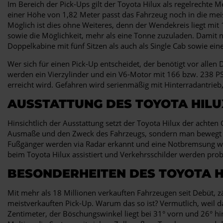
Im Bereich der Pick-Ups gilt der Toyota Hilux als regelrechte Me
einer Höhe von 1,82 Meter passt das Fahrzeug noch in die meis
Möglich ist dies ohne Weiteres, denn der Wendekreis liegt mit
sowie die Möglichkeit, mehr als eine Tonne zuzuladen. Damit n
Doppelkabine mit fünf Sitzen als auch als Single Cab sowie eine
Wer sich für einen Pick-Up entscheidet, der benötigt vor alle
werden ein Vierzylinder und ein V6-Motor mit 166 bzw. 238 PS
erreicht wird. Gefahren wird serienmäßig mit Hinterradantrieb,
AUSSTATTUNG DES TOYOTA HILU
Hinsichtlich der Ausstattung setzt der Toyota Hilux der achte
Ausmaße und den Zweck des Fahrzeugs, sondern man bewegt si
Fußgänger werden via Radar erkannt und eine Notbremsung wird 
beim Toyota Hilux assistiert und Verkehrsschilder werden prob
BESONDERHEITEN DES TOYOTA H
Mit mehr als 18 Millionen verkauften Fahrzeugen seit Debüt, zä
meistverkauften Pick-Up. Warum das so ist? Vermutlich, weil 
Zentimeter, der Böschungswinkel liegt bei 31° vorn und 26° h