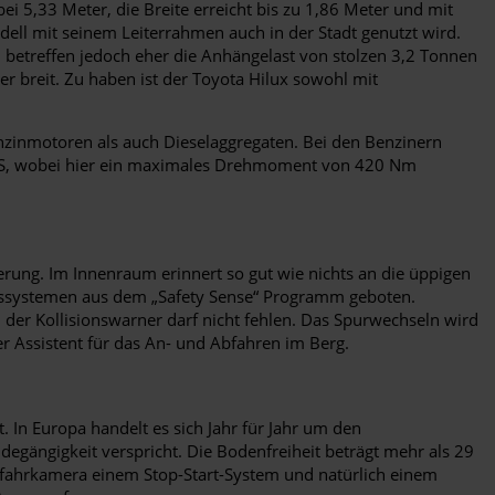
bei 5,33 Meter, die Breite erreicht bis zu 1,86 Meter und mit
dell mit seinem Leiterrahmen auch in der Stadt genutzt wird.
n betreffen jedoch eher die Anhängelast von stolzen 3,2 Tonnen
r breit. Zu haben ist der Toyota Hilux sowohl mit
enzinmotoren als auch Dieselaggregaten. Bei den Benzinern
77 PS, wobei hier ein maximales Drehmoment von 420 Nm
erung. Im Innenraum erinnert so gut wie nichts an die üppigen
tssystemen aus dem „Safety Sense“ Programm geboten.
 der Kollisionswarner darf nicht fehlen. Das Spurwechseln wird
er Assistent für das An- und Abfahren im Berg.
 In Europa handelt es sich Jahr für Jahr um den
gängigkeit verspricht. Die Bodenfreiheit beträgt mehr als 29
ckfahrkamera einem Stop-Start-System und natürlich einem