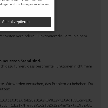
nd zu verbessern. Zudem werden
rfolgen und um Anzeigen zu schalten,
Alle akzeptieren
Seiten verhindern. Funktioniert die Seite in einem
m neuesten Stand sind.
 auch dazu führen, dass bestimmte Funktionen nicht mehr
bitte. Wir werden versuchen, das Problem zu beheben. Du
ützen:
KICAgICJtZXRob2QiOiAiR0VUIiwKICAgICJ1cmwiOi
GllbnRzLzIxMjgvd2Vic2l0ZS12ZWhpY2xlcz93ZWJz