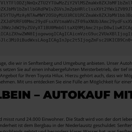
TVlYTFlODZjNmQxZTU2YTUwMzZiY2VlMSZmaWx0ZXJbMF1bZml
0ZXJbMV1bZmllbGRdPW1vZGVsJmZpbHRlclsxXVt2YWx1ZV09J
GE5YTUyMzAyNTAwMWY2OSUyMiU3RCU1RCZmaWx0ZXJbMV1bb3B
kZXJdPURFU0Mmc29ydFsxXVtmaWVsZF09aXNUb3Amc29ydFsxX
3J0WzJdW29yZGVyXT1BU0MmbGltaXQ9MjAmc2tpcD0wIiwKICA
gICAiZXhwZWN0IjogewogICAgICAicmVzcG9uc2VUeXBlIjogI
3Jlc3MiOiBudWxsLAogICAgInJpc2t5IjogZmFsc2UKICB9Cn0
zeuge, die wir in Senftenberg und Umgebung anbieten. Unser Autoh
s setzen Sie auf einen inhabergeführten Meisterbetrieb, der tief 
Angebot für Ihren Toyota Hilux. Hierzu gehört auch, dass wir Mög
nehmen. Mit uns entdecken Sie eine Fülle an Möglichkeit für ei
BEIN – AUTOKAUF MI
 misst rund 24.000 Einwohner. Die Stadt wird von der dort leb
onderheit ist dem Bergbau in der Niederlausitz geschuldet: Senfte
eutschlands gehört und besonders klares Wasser hat, was Senfte