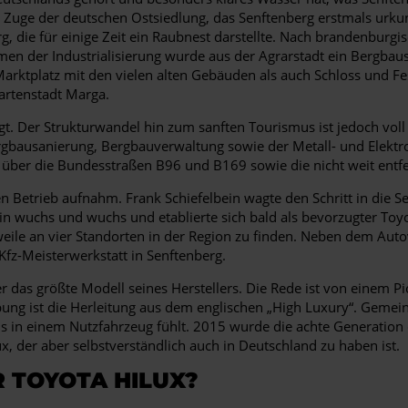
 im Zuge der deutschen Ostsiedlung, das Senftenberg erstmals u
urg, die für einige Zeit ein Raubnest darstellte. Nach brandenbur
ahmen der Industrialisierung wurde aus der Agrarstadt ein Bergb
Marktplatz mit den vielen alten Gebäuden als auch Schloss und
Gartenstadt Marga.
t. Der Strukturwandel hin zum sanften Tourismus ist jedoch voll
usanierung, Bergbauverwaltung sowie der Metall- und Elektroin
 über die Bundesstraßen B96 und B169 sowie die nicht weit entf
 Betrieb aufnahm. Frank Schiefelbein wagte den Schritt in die Se
in wuchs und wuchs und etablierte sich bald als bevorzugter Toyot
eile an vier Standorten in der Region zu finden. Neben dem Au
 Kfz-Meisterwerkstatt in Senftenberg.
 das größte Modell seines Herstellers. Die Rede ist von einem Pic
gebung ist die Herleitung aus dem englischen „High Luxury“. Gemein
ls in einem Nutzfahrzeug fühlt. 2015 wurde die achte Generation
ux, der aber selbstverständlich auch in Deutschland zu haben ist.
 TOYOTA HILUX?