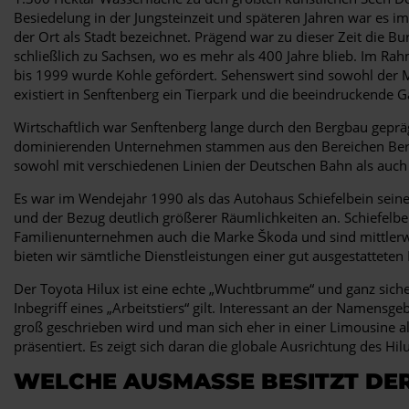
Besiedelung in der Jungsteinzeit und späteren Jahren war es
der Ort als Stadt bezeichnet. Prägend war zu dieser Zeit die B
schließlich zu Sachsen, wo es mehr als 400 Jahre blieb. Im R
bis 1999 wurde Kohle gefördert. Sehenswert sind sowohl der 
existiert in Senftenberg ein Tierpark und die beeindruckende 
Wirtschaftlich war Senftenberg lange durch den Bergbau gepräg
dominierenden Unternehmen stammen aus den Bereichen Bergba
sowohl mit verschiedenen Linien der Deutschen Bahn als auch
Es war im Wendejahr 1990 als das Autohaus Schiefelbein seinen
und der Bezug deutlich größerer Räumlichkeiten an. Schiefelbe
Familienunternehmen auch die Marke Škoda und sind mittlerw
bieten wir sämtliche Dienstleistungen einer gut ausgestatteten
Der Toyota Hilux ist eine echte „Wuchtbrumme“ und ganz sicher
Inbegriff eines „Arbeitstiers“ gilt. Interessant an der Namens
groß geschrieben wird und man sich eher in einer Limousine a
präsentiert. Es zeigt sich daran die globale Ausrichtung des Hil
WELCHE AUSMASSE BESITZT DER