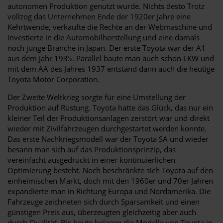
autonomen Produktion genutzt wurde. Nichts desto Trotz
vollzog das Unternehmen Ende der 1920er Jahre eine
Kehrtwende, verkaufte die Rechte an der Webmaschine und
investierte in die Automobilherstellung und eine damals
noch junge Branche in Japan. Der erste Toyota war der A1
aus dem Jahr 1935. Parallel baute man auch schon LKW und
mit dem AA des Jahres 1937 entstand dann auch die heutige
Toyota Motor Corporation.
Der Zweite Weltkrieg sorgte für eine Umstellung der
Produktion auf Rüstung. Toyota hatte das Glück, das nur ein
kleiner Teil der Produktionsanlagen zerstört war und direkt
wieder mit Zivilfahrzeugen durchgestartet werden konnte.
Das erste Nachkriegsmodell war der Toyota SA und wieder
besann man sich auf das Produktionsprinzip, das
vereinfacht ausgedrückt in einer kontinuierlichen
Optimierung besteht. Noch beschränkte sich Toyota auf den
einheimischen Markt, doch mit den 1960er und 70er Jahren
expandierte man in Richtung Europa und Nordamerika. Die
Fahrzeuge zeichneten sich durch Sparsamkeit und einen
günstigen Preis aus, überzeugten gleichzeitig aber auch
durch Qualität. Bis heute belegen die Modelle von Toyota in