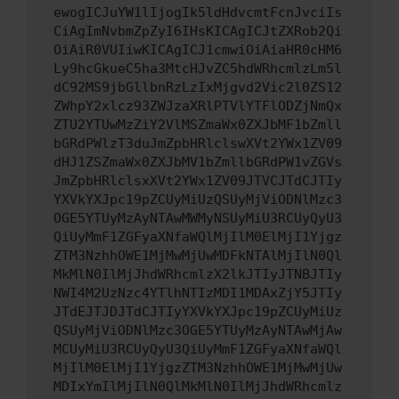
ewogICJuYW1lIjogIk5ldHdvcmtFcnJvciIs
CiAgImNvbmZpZyI6IHsKICAgICJtZXRob2Qi
OiAiR0VUIiwKICAgICJ1cmwiOiAiaHR0cHM6
Ly9hcGkueC5ha3MtcHJvZC5hdWRhcmlzLm5l
dC92MS9jbGllbnRzLzIxMjgvd2Vic2l0ZS12
ZWhpY2xlcz93ZWJzaXRlPTVlYTFlODZjNmQx
ZTU2YTUwMzZiY2VlMSZmaWx0ZXJbMF1bZmll
bGRdPWlzT3duJmZpbHRlclswXVt2YWx1ZV09
dHJ1ZSZmaWx0ZXJbMV1bZmllbGRdPW1vZGVs
JmZpbHRlclsxXVt2YWx1ZV09JTVCJTdCJTIy
YXVkYXJpc19pZCUyMiUzQSUyMjViODNlMzc3
OGE5YTUyMzAyNTAwMWMyNSUyMiU3RCUyQyU3
QiUyMmF1ZGFyaXNfaWQlMjIlM0ElMjI1Yjgz
ZTM3NzhhOWE1MjMwMjUwMDFkNTAlMjIlN0Ql
MkMlN0IlMjJhdWRhcmlzX2lkJTIyJTNBJTIy
NWI4M2UzNzc4YTlhNTIzMDI1MDAxZjY5JTIy
JTdEJTJDJTdCJTIyYXVkYXJpc19pZCUyMiUz
QSUyMjViODNlMzc3OGE5YTUyMzAyNTAwMjAw
MCUyMiU3RCUyQyU3QiUyMmF1ZGFyaXNfaWQl
MjIlM0ElMjI1YjgzZTM3NzhhOWE1MjMwMjUw
MDIxYmIlMjIlN0QlMkMlN0IlMjJhdWRhcmlz