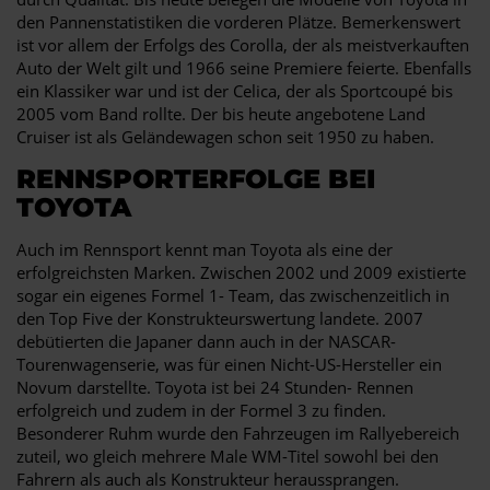
den Pannenstatistiken die vorderen Plätze. Bemerkenswert
ist vor allem der Erfolgs des Corolla, der als meistverkauften
Auto der Welt gilt und 1966 seine Premiere feierte. Ebenfalls
ein Klassiker war und ist der Celica, der als Sportcoupé bis
2005 vom Band rollte. Der bis heute angebotene Land
Cruiser ist als Geländewagen schon seit 1950 zu haben.
RENNSPORTERFOLGE BEI
TOYOTA
Auch im Rennsport kennt man Toyota als eine der
erfolgreichsten Marken. Zwischen 2002 und 2009 existierte
sogar ein eigenes Formel 1- Team, das zwischenzeitlich in
den Top Five der Konstrukteurswertung landete. 2007
debütierten die Japaner dann auch in der NASCAR-
Tourenwagenserie, was für einen Nicht-US-Hersteller ein
Novum darstellte. Toyota ist bei 24 Stunden- Rennen
erfolgreich und zudem in der Formel 3 zu finden.
Besonderer Ruhm wurde den Fahrzeugen im Rallyebereich
zuteil, wo gleich mehrere Male WM-Titel sowohl bei den
Fahrern als auch als Konstrukteur heraussprangen.