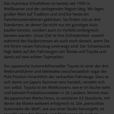
Das Autohaus Schiefelbein ist bereits seit 1990 in
Weißwasser und der umliegenden Region tätig. Wir legen
großen Wert auf Tradition und sind bis heute ein
Familienunternehmen geblieben. Sie finden uns an drei
Standorten, an denen Sie nicht nur ein günstiges Auto
kaufen können, sondern auch im Vorfeld umfangreich
beraten werden. Unser Ziel ist Ihre Zufriedenheit: sowohl
während des Kaufprozesses als auch noch danach, wenn Sie
mit Ihrem neuen Fahrzeug unterwegs sind. Der Schwerpunkt
liegt dabei auf den Fahrzeugen von Škoda und Toyota und
damit auf zwei echten Topmarken.
Der japanische Automobilhersteller Toyota ist einer der drei
Weltmarktführer und bekleidete zwischenzeitlich sogar die
Pole Position hinsichtlich der verkauften Fahrzeuge. Dass es
sich damit um Japans Nummer eins handelt, versteht sich
von selbst. Toyota ist ein Weltkonzern, wie er im Buche steht
und betreibt Produktionsstätten in 26 Ländern. Nimmt man
die japanischen Werke hinzu, so existieren 63 Standorte, mit
denen die Marke weltweit erfolgreich ist. Die „wertvollste
Automarke der Welt“, wie aus einer Studie hervorgeht, ist
sowohl unter den Kleinst- und Kleinwagen als auch im