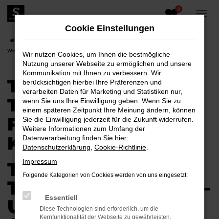
0
Zum
Hauptinhalt
Cookie Einstellungen
springen
Startseite
Weißwasser
Toyota
Toyota Tageszulassung für
Weißwasser kaufen
Wir nutzen Cookies, um Ihnen die bestmögliche
Nutzung unserer Webseite zu ermöglichen und unsere
Kommunikation mit Ihnen zu verbessern. Wir
TOYOTA
berücksichtigen hierbei Ihre Präferenzen und
verarbeiten Daten für Marketing und Statistiken nur,
TAGESZULASSUNG
wenn Sie uns Ihre Einwilligung geben. Wenn Sie zu
einem späteren Zeitpunkt Ihre Meinung ändern, können
FÜR WEISSWASSER K
Sie die Einwilligung jederzeit für die Zukunft widerrufen.
Weitere Informationen zum Umfang der
AUFEN
Datenverarbeitung finden Sie hier:
Datenschutzerklärung
,
Cookie-Richtlinie
.
Impressum
TOYOTA
Folgende Kategorien von Cookies werden von uns eingesetzt:
TAGESZULASSUNG –
Essentiell
UNSER
Diese Technologien sind erforderlich, um die
Kernfunktionalität der Webseite zu gewährleisten.