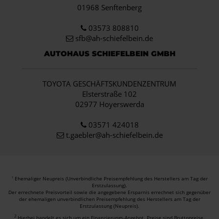
01968 Senftenberg
03573 808810
sfb@ah-schiefelbein.de
AUTOHAUS SCHIEFELBEIN GMBH
TOYOTA GESCHÄFTSKUNDENZENTRUM
Elsterstraße 102
02977 Hoyerswerda
03571 424018
t.gaebler@ah-schiefelbein.de
Ehemaliger Neupreis (Unverbindliche Preisempfehlung des Herstellers am Tag der
1
Erstzulassung).
Der errechnete Preisvorteil sowie die angegebene Ersparnis errechnet sich gegenüber
der ehemaligen unverbindlichen Preisempfehlung des Herstellers am Tag der
Erstzulassung (Neupreis).
2
Hierbei handelt es sich um ein Finanzierungs-Angebot. Preise sind Bruttopreise.