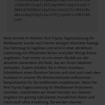
ICAiZXhwZWN0IjogewogICAgICAicmVzcG9u
c2VUeXBlIjogIiIKICAgIH0sCiAgICAidGlt
ZW91dCI6IDAsCiAgICAicHJvZ3Jlc3MiOiBu
dWxsLAogICAgInJpc2t5IjogZmFsc2UKICB9
Cn0=
Noch einmal im Klartext: Ihre Toyota Tageszulassung für
Weißwasser wurde noch keinen einzigen Kilometer bewegt.
Das Fahrzeug ist nagelneu und wird in einer attraktiven
Lackierung mit effizientem Motor und jeder Menge Extras
angeboten. Fast immer ist von einem Modell aus der
aktuellen Generation die Rede, das wir Ihnen rabattiert
verkaufen. Zudem erhalten Sie in Ihrem Autohaus
Schiefelbein einen Rundum-Service und sind auch nach dem
Autokauf in unserer Kfz-Meisterwerkstatt willkommen –
beispielsweise für die anfallenden Inspektionen. Wenn Sie
Ihre Toyota Tageszulassung für Weißwasser finanzieren
möchten, unterbreiten wir Ihnen hierüber ein cleveres
Angebot mit günstig kalkulierten monatlichen Raten und
meist auch ohne Anzahlung. Sie werden staunen.