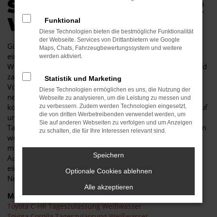
SPARANGEBOT FÜR
WEISSWASSER
Funktional
Diese Technologien bieten die bestmögliche Funktionalität
der Webseite. Services von Drittanbietern wie Google
Günstig kaufen muss nicht unbedingt mit Kompromissen
Maps, Chats, Fahrzeugbewertungssystem und weitere
einhergehen. Mit einer Toyota Tageszulassung für
werden aktiviert.
Weißwasser steigen Sie konsequent in einen Neuwagen und
zahlen trotzdem nur den Preis für einen Gebrauchten. Die
Statistik und Marketing
Vorgehensweise ist bewährt und ungemein clever. Wir
Diese Technologien ermöglichen es uns, die Nutzung der
nehmen existierende und bereits in vollem Umfang
Webseite zu analysieren, um die Leistung zu messen und
konfigurierte Neuwagen und melden diese für einen Tag auf
zu verbessern. Zudem werden Technologien eingesetzt,
die von dritten Werbetreibenden verwendet werden, um
uns an. Auf diese Weise entsteht eine Toyota
Sie auf anderen Webseiten zu verfolgen und um Anzeigen
Tageszulassung, die formell als Gebrauchtwagen angeboten
zu schalten, die für Ihre Interessen relevant sind.
werden darf. Wenn Sie in Weißwasser unterwegs sein
möchten, hindern uns keinerlei Vorgaben seitens des
Speichern
Automobilherstellers daran, Ihnen besondere Rabatte
einzuräumen. Anders formuliert erhalten Sie
Optionale Cookies ablehnen
Neuwagenqualität zum Gebrauchtwagenpreis.
Alle akzeptieren
Modelle
Toyota C-HR Tageszulassung Weißwasser
Toyota Corolla Tageszulassung Weißwasser