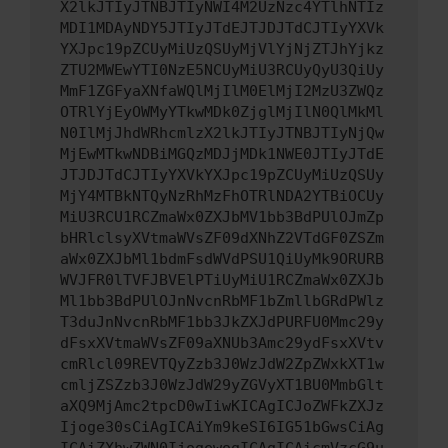
X2lkJTIyJTNBJTIyNWI4M2UzNzc4YTlhNTIz
MDI1MDAyNDY5JTIyJTdEJTJDJTdCJTIyYXVk
YXJpc19pZCUyMiUzQSUyMjVlYjNjZTJhYjkz
ZTU2MWEwYTI0NzE5NCUyMiU3RCUyQyU3QiUy
MmF1ZGFyaXNfaWQlMjIlM0ElMjI2MzU3ZWQz
OTRlYjEyOWMyYTkwMDk0ZjglMjIlN0QlMkMl
N0IlMjJhdWRhcmlzX2lkJTIyJTNBJTIyNjQw
MjEwMTkwNDBiMGQzMDJjMDk1NWE0JTIyJTdE
JTJDJTdCJTIyYXVkYXJpc19pZCUyMiUzQSUy
MjY4MTBkNTQyNzRhMzFhOTRlNDA2YTBiOCUy
MiU3RCU1RCZmaWx0ZXJbMV1bb3BdPUlOJmZp
bHRlclsyXVtmaWVsZF09dXNhZ2VTdGF0ZSZm
aWx0ZXJbMl1bdmFsdWVdPSU1QiUyMk9ORURB
WVJFR0lTVFJBVElPTiUyMiU1RCZmaWx0ZXJb
Ml1bb3BdPUlOJnNvcnRbMF1bZmllbGRdPWlz
T3duJnNvcnRbMF1bb3JkZXJdPURFU0Mmc29y
dFsxXVtmaWVsZF09aXNUb3Amc29ydFsxXVtv
cmRlcl09REVTQyZzb3J0WzJdW2ZpZWxkXT1w
cmljZSZzb3J0WzJdW29yZGVyXT1BU0MmbGlt
aXQ9MjAmc2tpcD0wIiwKICAgICJoZWFkZXJz
Ijoge30sCiAgICAiYm9keSI6IG51bGwsCiAg