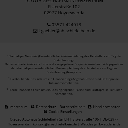
TOYOTA GESCHÄFTSKUNDENZENTRUM
Elsterstraße 102
02977 Hoyerswerda
03571 424018
t.gaebler@ah-schiefelbein.de
Ehemaliger Neupreis (Unverbindliche Preisempfehlung des Herstellers am Tag der
1
Erstzulassung).
Der errechnete Preisvorteil sowie die angegebene Ersparnis errechnet sich gegenüber
der ehemaligen unverbindlichen Preisempfehlung des Herstellers am Tag der
Erstzulassung (Neupreis).
2
Hierbei handelt es sich um ein Finanzierungs-Angebot. Preise sind Bruttopreise.
Irrtümer vorbehalten.
3
Hierbei handelt es sich um ein Leasing-Angebot. Preise sind Bruttopreise. Irrtümer
vorbehalten.
Impressum
Datenschutz
Barrierefreiheit
Händlerwebsiten
Cookie Einstellungen
© 2026 Autohaus Schiefelbein GmbH | Elsterstraße 106 | DE-02977
Hoyerswerda | kontakt@ah-schiefelbein.de |
Webdesign by audaris.de