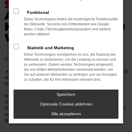
SEITE.
AUCH IN
Funktional
Diese Technologien bieten die bestmögliche Funktionalität
KRISENZEITEN SIND
der Webseite. Services von Drittanbietern wie Google
Maps, Chats, Fahrzeugbewertungssystem und weitere
WIR FÜR SIE DA.
werden aktiviert.
Statistik und Marketing
Diese Technologien ermöglichen es uns, die Nutzung der
Lieber Gast, Besucher, Lieferant und Auto Fan,
Webseite zu analysieren, um die Leistung zu messen und
zu verbessern. Zudem werden Technologien eingesetzt,
die von dritten Werbetreibenden verwendet werden, um
wir befinden uns in einer außergewöhnlichen Situation. Und
Sie auf anderen Webseiten zu verfolgen und um Anzeigen
wir alle stehen vor noch nie dagewesenen
zu schalten, die für Ihre Interessen relevant sind.
Herausforderungen.
Speichern
Wir nehmen die Warnungen vor der Ausbreitung des
Coronavirus sehr ernst und setzen die entsprechenden
Optionale Cookies ablehnen
Empfehlungen von Regierung und Gesundheitsexperten zur
Vermeidung von Kontakten um. Der Schutz unserer
Alle akzeptieren
Mitarbeiter und Kunden hat für uns höchste Priorität.