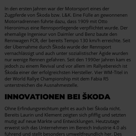
In den ersten Jahren war der Motorsport eines der
Zugpferde von Škoda bzw. L&K. Eine Fülle an gewonnenen
Motorradrennen führte dazu, dass 1909 mit Otto
Hieronimus eine Rennsportlegende verpflichtet wurde. Der
ehemalige Ingenieur von Daimler und Benz baute den
Rennwagen FCR, der bereits Tempo 130 km/h erreichte. Seit
der Übernahme durch Škoda wurde der Rennsport
vernachlässigt und auch unter sozialistischer Ägide wurden
nur wenige Rennen gefahren. Seit den 1990er Jahren kam es
jedoch zu einem Revival und vor allem im Rallyebereich ist
Škoda einer der erfolgreichsten Hersteller. Vier WM-Titel in
der World Rallye Championship mit dem Fabia R5
unterstreichen die Ausnahmestelle.
INNOVATIONEN BEI ŠKODA
Ohne Erfindungsreichtum geht es auch bei Škoda nicht.
Bereits Laurin und Klement zeigten sich pfiffig und setzten
mutig auf neue Märkte und Entwicklungen. Heutzutage
erweist sich das Unternehmen im Bereich Industrie 4.0 als
führend und stellt besonders umweltfreundlich her. Des