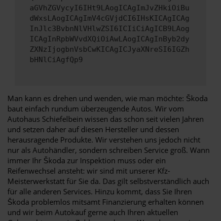
aGVhZGVycyI6IHt9LAogICAgImJvZHkiOiBu
dWxsLAogICAgImV4cGVjdCI6IHsKICAgICAg
InJlc3BvbnNlVHlwZSI6ICIiCiAgICB9LAog
ICAgInRpbWVvdXQiOiAwLAogICAgInByb2dy
ZXNzIjogbnVsbCwKICAgICJyaXNreSI6IGZh
bHNlCiAgfQp9
Man kann es drehen und wenden, wie man möchte: Škoda
baut einfach rundum überzeugende Autos. Wir vom
Autohaus Schiefelbein wissen das schon seit vielen Jahren
und setzen daher auf diesen Hersteller und dessen
herausragende Produkte. Wir verstehen uns jedoch nicht
nur als Autohändler, sondern schreiben Service groß. Wann
immer Ihr Škoda zur Inspektion muss oder ein
Reifenwechsel ansteht: wir sind mit unserer Kfz-
Meisterwerkstatt für Sie da. Das gilt selbstverständlich auch
für alle anderen Services. Hinzu kommt, dass Sie Ihren
Škoda problemlos mitsamt Finanzierung erhalten können
und wir beim Autokauf gerne auch Ihren aktuellen