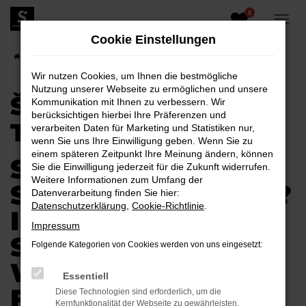
0
Zum
Hauptinhalt
Cookie Einstellungen
springen
Startseite
Škoda kaufen - Top Angebote
Wir nutzen Cookies, um Ihnen die bestmögliche
Nutzung unserer Webseite zu ermöglichen und unsere
ŠKODA KAUFEN -
Kommunikation mit Ihnen zu verbessern. Wir
berücksichtigen hierbei Ihre Präferenzen und
TOP ANGEBOTE
verarbeiten Daten für Marketing und Statistiken nur,
wenn Sie uns Ihre Einwilligung geben. Wenn Sie zu
einem späteren Zeitpunkt Ihre Meinung ändern, können
SIE WÜNSCHEN
Sie die Einwilligung jederzeit für die Zukunft widerrufen.
Weitere Informationen zum Umfang der
SICH EINEN ŠKODA?
Datenverarbeitung finden Sie hier:
Datenschutzerklärung
,
Cookie-Richtlinie
.
IM AUTOHAUS
Impressum
SCHIEFELBEIN
Folgende Kategorien von Cookies werden von uns eingesetzt:
WERDEN SIE
Essentiell
FÜNDIG.
Diese Technologien sind erforderlich, um die
Kernfunktionalität der Webseite zu gewährleisten.