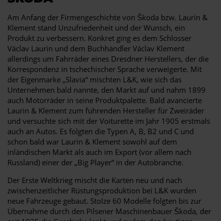
Am Anfang der Firmengeschichte von Škoda bzw. Laurin &
Klement stand Unzufriedenheit und der Wunsch, ein
Produkt zu verbessern. Konkret ging es dem Schlosser
Václav Laurin und dem Buchhändler Václav Klement
allerdings um Fahrräder eines Dresdner Herstellers, der die
Korrespondenz in tschechischer Sprache verweigerte. Mit
der Eigenmarke „Slavia“ mischten L&K, wie sich das
Unternehmen bald nannte, den Markt auf und nahm 1899
auch Motorräder in seine Produktpalette. Bald avancierte
Laurin & Klement zum führenden Hersteller für Zweiräder
und versuchte sich mit der Voiturette im Jahr 1905 erstmals
auch an Autos. Es folgten die Typen A, B, B2 und C und
schon bald war Laurin & Klement sowohl auf dem
inländischen Markt als auch im Export (vor allem nach
Russland) einer der „Big Player“ in der Autobranche.
Der Erste Weltkrieg mischt die Karten neu und nach
zwischenzeitlicher Rüstungsproduktion bei L&K wurden
neue Fahrzeuge gebaut. Stolze 60 Modelle folgten bis zur
Übernahme durch den Pilsener Maschinenbauer Škoda, der