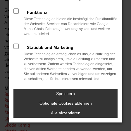
Škoda ist ein renommierter Automobilhersteller und seit
Funktional
vielen Jahren auf dem Automarkt zu finden. Wir vom
Diese Technologien bieten die bestmögliche Funktionalität
Autohaus Schiefelbein verstehen uns als Experten für die
der Webseite. Services von Drittanbietern wie Google
Fahrzeuge dieses Herstellers und unterstreichen dies mit
Maps, Chats, Fahrzeugbewertungssystem und weitere
einer umfassenden Beratung. Unabhängig davon, ob Sie
werden aktiviert.
nach einem Neuwagen und damit einem aktuellen Modell
von Škoda suchen oder sich eher in Richtung eines
Statistik und Marketing
günstigen Gebrauchtwagens orientieren: bei uns genießen
Diese Technologien ermöglichen es uns, die Nutzung der
Sie eine große Auswahl und schöpfen sprichwörtlich „aus
Webseite zu analysieren, um die Leistung zu messen und
zu verbessern. Zudem werden Technologien eingesetzt,
dem Vollen“. Dabei profitieren Sie von unserer Erfahrung
die von dritten Werbetreibenden verwendet werden, um
von mehr als 30 Jahren als regional verwurzelter
Sie auf anderen Webseiten zu verfolgen und um Anzeigen
Familienbetrieb mit viel Liebe zu unserem Beruf.
zu schalten, die für Ihre Interessen relevant sind.
Modelle
Speichern
Škoda Fabia
Škoda Karoq
Optionale Cookies ablehnen
Škoda Kodiaq
Škoda Octavia
Alle akzeptieren
Škoda Superb
Škoda Kamiq