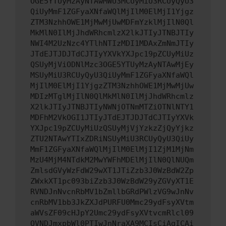
OGE5YTUyMzAyNTAwMWU3MCUyMiU3RCUyQyU3
QiUyMmF1ZGFyaXNfaWQlMjIlM0ElMjI1Yjgz
ZTM3NzhhOWE1MjMwMjUwMDFmYzklMjIlN0Ql
MkMlN0IlMjJhdWRhcmlzX2lkJTIyJTNBJTIy
NWI4M2UzNzc4YTlhNTIzMDI1MDAxZmNmJTIy
JTdEJTJDJTdCJTIyYXVkYXJpc19pZCUyMiUz
QSUyMjViODNlMzc3OGE5YTUyMzAyNTAwMjEy
MSUyMiU3RCUyQyU3QiUyMmF1ZGFyaXNfaWQl
MjIlM0ElMjI1YjgzZTM3NzhhOWE1MjMwMjUw
MDIzMTglMjIlN0QlMkMlN0IlMjJhdWRhcmlz
X2lkJTIyJTNBJTIyNWNjOTNmMTZiOTNlNTY1
MDFhM2VkOGI1JTIyJTdEJTJDJTdCJTIyYXVk
YXJpc19pZCUyMiUzQSUyMjVjYzkzZjQyYjkz
ZTU2NTAwYTIxZDRiNSUyMiU3RCUyQyU3QiUy
MmF1ZGFyaXNfaWQlMjIlM0ElMjI1ZjM1MjNm
MzU4MjM4NTdkM2MwYWFhMDElMjIlN0QlNUQm
ZmlsdGVyWzFdW29wXT1JTiZzb3J0WzBdW2Zp
ZWxkXT1pc093biZzb3J0WzBdW29yZGVyXT1E
RVNDJnNvcnRbMV1bZmllbGRdPWlzVG9wJnNv
cnRbMV1bb3JkZXJdPURFU0Mmc29ydFsyXVtm
aWVsZF09cHJpY2Umc29ydFsyXVtvcmRlcl09
QVNDJmxpbWl0PTIwJnNraXA9MCIsCiAgICAi