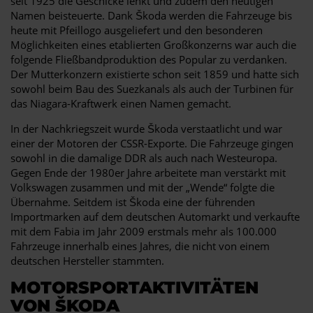
seit 1925 die Geschicke lenkt und zudem den heutigen
Namen beisteuerte. Dank Škoda werden die Fahrzeuge bis
heute mit Pfeillogo ausgeliefert und den besonderen
Möglichkeiten eines etablierten Großkonzerns war auch die
folgende Fließbandproduktion des Popular zu verdanken.
Der Mutterkonzern existierte schon seit 1859 und hatte sich
sowohl beim Bau des Suezkanals als auch der Turbinen für
das Niagara-Kraftwerk einen Namen gemacht.
In der Nachkriegszeit wurde Škoda verstaatlicht und war
einer der Motoren der CSSR-Exporte. Die Fahrzeuge gingen
sowohl in die damalige DDR als auch nach Westeuropa.
Gegen Ende der 1980er Jahre arbeitete man verstärkt mit
Volkswagen zusammen und mit der „Wende“ folgte die
Übernahme. Seitdem ist Škoda eine der führenden
Importmarken auf dem deutschen Automarkt und verkaufte
mit dem Fabia im Jahr 2009 erstmals mehr als 100.000
Fahrzeuge innerhalb eines Jahres, die nicht von einem
deutschen Hersteller stammten.
MOTORSPORTAKTIVITÄTEN
VON ŠKODA