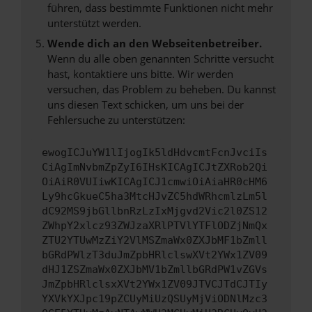
führen, dass bestimmte Funktionen nicht mehr
unterstützt werden.
Wende dich an den Webseitenbetreiber.
Wenn du alle oben genannten Schritte versucht
hast, kontaktiere uns bitte. Wir werden
versuchen, das Problem zu beheben. Du kannst
uns diesen Text schicken, um uns bei der
Fehlersuche zu unterstützen:
ewogICJuYW1lIjogIk5ldHdvcmtFcnJvciIs
CiAgImNvbmZpZyI6IHsKICAgICJtZXRob2Qi
OiAiR0VUIiwKICAgICJ1cmwiOiAiaHR0cHM6
Ly9hcGkueC5ha3MtcHJvZC5hdWRhcmlzLm5l
dC92MS9jbGllbnRzLzIxMjgvd2Vic2l0ZS12
ZWhpY2xlcz93ZWJzaXRlPTVlYTFlODZjNmQx
ZTU2YTUwMzZiY2VlMSZmaWx0ZXJbMF1bZmll
bGRdPWlzT3duJmZpbHRlclswXVt2YWx1ZV09
dHJ1ZSZmaWx0ZXJbMV1bZmllbGRdPW1vZGVs
JmZpbHRlclsxXVt2YWx1ZV09JTVCJTdCJTIy
YXVkYXJpc19pZCUyMiUzQSUyMjViODNlMzc3