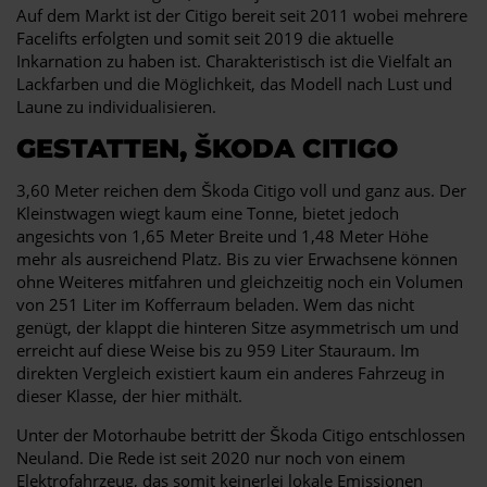
Auf dem Markt ist der Citigo bereit seit 2011 wobei mehrere
Facelifts erfolgten und somit seit 2019 die aktuelle
Inkarnation zu haben ist. Charakteristisch ist die Vielfalt an
Lackfarben und die Möglichkeit, das Modell nach Lust und
Laune zu individualisieren.
GESTATTEN, ŠKODA CITIGO
3,60 Meter reichen dem Škoda Citigo voll und ganz aus. Der
Kleinstwagen wiegt kaum eine Tonne, bietet jedoch
angesichts von 1,65 Meter Breite und 1,48 Meter Höhe
mehr als ausreichend Platz. Bis zu vier Erwachsene können
ohne Weiteres mitfahren und gleichzeitig noch ein Volumen
von 251 Liter im Kofferraum beladen. Wem das nicht
genügt, der klappt die hinteren Sitze asymmetrisch um und
erreicht auf diese Weise bis zu 959 Liter Stauraum. Im
direkten Vergleich existiert kaum ein anderes Fahrzeug in
dieser Klasse, der hier mithält.
Unter der Motorhaube betritt der Škoda Citigo entschlossen
Neuland. Die Rede ist seit 2020 nur noch von einem
Elektrofahrzeug, das somit keinerlei lokale Emissionen