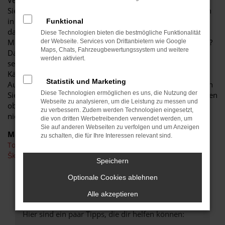
Verhältnis und der enormen Langlebigkeit dieses Modells.
Sie sichern sich auf jeden Fall ein Schnäppchen und steigen
in ein Fahrzeug in einwandfreiem Zustand. Wussten Sie,
Funktional
dass Škoda Citigo Gebrauchtwagen auch in früheren
Diese Technologien bieten die bestmögliche Funktionalität
Modellgeneration kaum Wünsche nach Extras offen lassen?
der Webseite. Services von Drittanbietern wie Google
Maps, Chats, Fahrzeugbewertungssystem und weitere
Das Modell zeigt sich seit vielen Jahren sprichwörtlich von
werden aktiviert.
seiner „Schokoladenseite“ und überzeugt gleichermaßen
Käuferinnen und Käufer sowie Experten der
Statistik und Marketing
Automobilzeitschriften. Beim Autohaus Schiefelbein kaufen
Diese Technologien ermöglichen es uns, die Nutzung der
Sie Ihren Škoda Citigo Gebrauchtwagen günstig und erhalten
Webseite zu analysieren, um die Leistung zu messen und
obendrein auch noch ein Angebot für eine Finanzierung zu
zu verbessern. Zudem werden Technologien eingesetzt,
niedrigen Monatsraten.
die von dritten Werbetreibenden verwendet werden, um
Sie auf anderen Webseiten zu verfolgen und um Anzeigen
Marken
zu schalten, die für Ihre Interessen relevant sind.
Toyota
Škoda
Speichern
Optionale Cookies ablehnen
FEHLER: NETWORK ERROR
Alle akzeptieren
Beim Laden ist ein Fehler aufgetreten.
Hier sind ein paar Tipps, die dir helfen können: