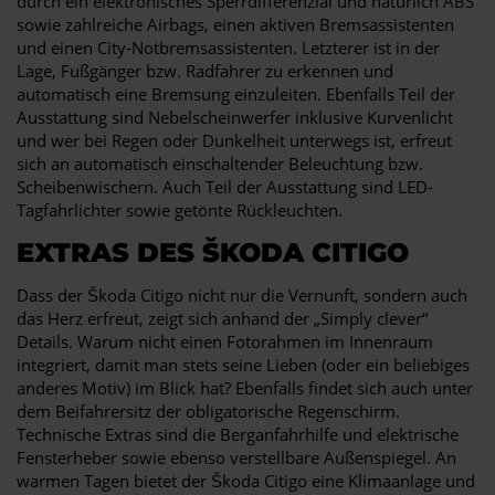
durch ein elektronisches Sperrdifferenzial und natürlich ABS
sowie zahlreiche Airbags, einen aktiven Bremsassistenten
und einen City-Notbremsassistenten. Letzterer ist in der
Lage, Fußgänger bzw. Radfahrer zu erkennen und
automatisch eine Bremsung einzuleiten. Ebenfalls Teil der
Ausstattung sind Nebelscheinwerfer inklusive Kurvenlicht
und wer bei Regen oder Dunkelheit unterwegs ist, erfreut
sich an automatisch einschaltender Beleuchtung bzw.
Scheibenwischern. Auch Teil der Ausstattung sind LED-
Tagfahrlichter sowie getönte Rückleuchten.
EXTRAS DES ŠKODA CITIGO
Dass der Škoda Citigo nicht nur die Vernunft, sondern auch
das Herz erfreut, zeigt sich anhand der „Simply clever“
Details. Warum nicht einen Fotorahmen im Innenraum
integriert, damit man stets seine Lieben (oder ein beliebiges
anderes Motiv) im Blick hat? Ebenfalls findet sich auch unter
dem Beifahrersitz der obligatorische Regenschirm.
Technische Extras sind die Berganfahrhilfe und elektrische
Fensterheber sowie ebenso verstellbare Außenspiegel. An
warmen Tagen bietet der Škoda Citigo eine Klimaanlage und