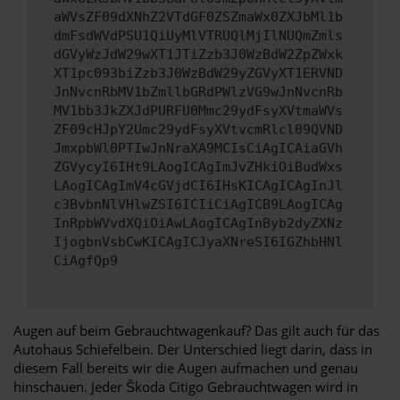
aWVsZF09dXNhZ2VTdGF0ZSZmaWx0ZXJbMl1b
dmFsdWVdPSU1QiUyMlVTRUQlMjIlNUQmZmls
dGVyWzJdW29wXT1JTiZzb3J0WzBdW2ZpZWxk
XT1pc093biZzb3J0WzBdW29yZGVyXT1ERVND
JnNvcnRbMV1bZmllbGRdPWlzVG9wJnNvcnRb
MV1bb3JkZXJdPURFU0Mmc29ydFsyXVtmaWVs
ZF09cHJpY2Umc29ydFsyXVtvcmRlcl09QVND
JmxpbWl0PTIwJnNraXA9MCIsCiAgICAiaGVh
ZGVycyI6IHt9LAogICAgImJvZHkiOiBudWxs
LAogICAgImV4cGVjdCI6IHsKICAgICAgInJl
c3BvbnNlVHlwZSI6ICIiCiAgICB9LAogICAg
InRpbWVvdXQiOiAwLAogICAgInByb2dyZXNz
IjogbnVsbCwKICAgICJyaXNreSI6IGZhbHNl
CiAgfQp9
Augen auf beim Gebrauchtwagenkauf? Das gilt auch für das
Autohaus Schiefelbein. Der Unterschied liegt darin, dass in
diesem Fall bereits wir die Augen aufmachen und genau
hinschauen. Jeder Škoda Citigo Gebrauchtwagen wird in