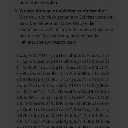
unterstützt werden.
Wende dich an den Webseitenbetreiber.
Wenn du alle oben genannten Schritte versucht
hast, kontaktiere uns bitte. Wir werden
versuchen, das Problem zu beheben. Du kannst
uns diesen Text schicken, um uns bei der
Fehlersuche zu unterstützen:
ewogICJuYW1lIjogIk5ldHdvcmtFcnJvciIs
CiAgImNvbmZpZyI6IHsKICAgICJtZXRob2Qi
OiAiR0VUIiwKICAgICJ1cmwiOiAiaHR0cHM6
Ly9hcGkueC5ha3MtcHJvZC5hdWRhcmlzLm5l
dC92MS9jbGllbnRzLzIxMjgvd2Vic2l0ZS12
ZWhpY2xlcz93ZWJzaXRlPTVlYTFlODZjNmQx
ZTU2YTUwMzZiY2VlMSZmaWx0ZXJbMF1bZmll
bGRdPWlzT3duJmZpbHRlclswXVt2YWx1ZV09
dHJ1ZSZmaWx0ZXJbMV1bZmllbGRdPW1vZGVs
JmZpbHRlclsxXVt2YWx1ZV09JTVCJTdCJTIy
YXVkYXJpc19pZCUyMiUzQSUyMjViODNlMzc3
OGE5YTUyMzAyNTAwMWNjNyUyMiU3RCU1RCZm
aWx0ZXJbMV1bb3BdPUlOJmZpbHRlclsyXVtm