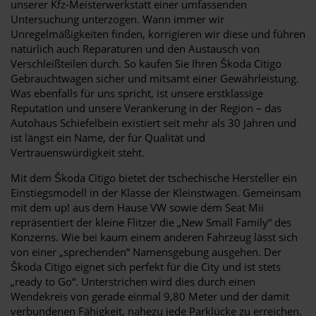
unserer Kfz-Meisterwerkstatt einer umfassenden
Untersuchung unterzogen. Wann immer wir
Unregelmäßigkeiten finden, korrigieren wir diese und führen
natürlich auch Reparaturen und den Austausch von
Verschleißteilen durch. So kaufen Sie Ihren Škoda Citigo
Gebrauchtwagen sicher und mitsamt einer Gewährleistung.
Was ebenfalls für uns spricht, ist unsere erstklassige
Reputation und unsere Verankerung in der Region – das
Autohaus Schiefelbein existiert seit mehr als 30 Jahren und
ist längst ein Name, der für Qualität und
Vertrauenswürdigkeit steht.
Mit dem Škoda Citigo bietet der tschechische Hersteller ein
Einstiegsmodell in der Klasse der Kleinstwagen. Gemeinsam
mit dem up! aus dem Hause VW sowie dem Seat Mii
repräsentiert der kleine Flitzer die „New Small Family“ des
Konzerns. Wie bei kaum einem anderen Fahrzeug lässt sich
von einer „sprechenden“ Namensgebung ausgehen. Der
Škoda Citigo eignet sich perfekt für die City und ist stets
„ready to Go“. Unterstrichen wird dies durch einen
Wendekreis von gerade einmal 9,80 Meter und der damit
verbundenen Fähigkeit, nahezu jede Parklücke zu erreichen.