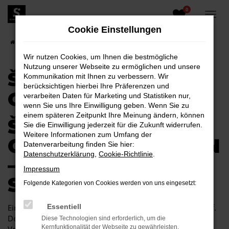
0
Zum
Hauptinhalt
Cookie Einstellungen
springen
Startseite
Škoda
Škoda Citigo
Škoda Citigo Gebrauchtwagen
Wir nutzen Cookies, um Ihnen die bestmögliche
Nutzung unserer Webseite zu ermöglichen und unsere
ŠKODA CITIGO
Kommunikation mit Ihnen zu verbessern. Wir
berücksichtigen hierbei Ihre Präferenzen und
GEBRAUCHTWAGEN
verarbeiten Daten für Marketing und Statistiken nur,
wenn Sie uns Ihre Einwilligung geben. Wenn Sie zu
einem späteren Zeitpunkt Ihre Meinung ändern, können
ŠKODA CITIGO
Sie die Einwilligung jederzeit für die Zukunft widerrufen.
Weitere Informationen zum Umfang der
GEBRAUCHTWAGEN
Datenverarbeitung finden Sie hier:
Datenschutzerklärung
,
Cookie-Richtlinie
.
– WIR BIETEN
Impressum
SICHERHEIT
Folgende Kategorien von Cookies werden von uns eingesetzt:
Ein Škoda Citigo Gebrauchtwagen ist ein cleverer Autokauf.
Essentiell
Der Grund liegt im herausragenden Preis-Leistungs-
Diese Technologien sind erforderlich, um die
Kernfunktionalität der Webseite zu gewährleisten.