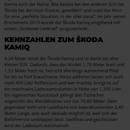
Kamiq auch der Name. Wie bereits bei den anderen SUV hat
Škoda bei den Inuit Alaskas „gewildert“ und nutzt das Wort
für eine „perfekte Situation, in der alles passt“. Im Jahr seines
Erscheinens 2019 wurde der Škoda Kamiq umgehend mit
einem „Goldenen Lenkrad“ ausgezeichnet.
KENNZAHLEN ZUM ŠKODA
KAMIQ
4,24 Meter misst der Škoda Kamiq und ist damit ein eher
kleines SUV. Dadurch, dass das Modell 1,79 Meter breit und
1,53 Meter hoch ist, herrscht allerdings ausreichend Platz
für bis zu fünf Erwachsene. Hinzu addieren lassen sich auch
noch 400 Liter Kofferraum und wer möchte, bringt es auf
ein maximales Laderaumvolumen in Höhe von 1.395 Liter.
Ein regelrechtes Kunststück gelingt den Tschechen
angesichts des Wendekreises von nur 10,80 Meter. Dem
gegenüber steht eine Ladefläche von beeindruckenden 2,45
Meter Länge, was auch deshalb möglich ist, weil sich der
Beifahrersitz umklappen lässt. Geöffnet und geschlossen
wird der Laderaum automatisch.