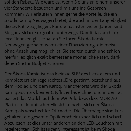
soliden Rabatt. Wie wäre es, wenn Sie uns an einem unserer
vier Standorte besuchen und mit uns ins Gespräch
kommen? Wir erläutern Ihnen gerne die Vorteile, die ein
Škoda Kamiq Neuwagen bietet, die auch in der Langlebigkeit
dieses Fahrzeug liegen. Für die nächsten vielen Jahren sind
Sie ganz sicher sorgenfrei unterwegs. Damit das auch für
Ihre Finanzen gilt, erhalten Sie Ihren Škoda Kamiq
Neuwagen gerne mitsamt einer Finanzierung, die meist
ohne Anzahlung möglich ist. Sie starten durch und zahlen
hierfür lediglich exakt bemessene monatliche Raten, dank
denen Sie Ihr Budget schonen.
Der Škoda Kamiq ist das kleinste SUV des Herstellers und
komplettiert ein regelrechtes „Dreigestirn“, bestehend aus
dem Kodiaq und dem Karoq. Mancherorts wird der Škoda
Kamiq auch als kleiner Cityflitzer bezeichnet und in der Tat
basiert das Modell auf dem VW Polo bzw. dess MQB-A0-
Plattform. In optischer Hinsicht erweist sich der Škoda
Kamiq als waschechter Offroader. Die Überhänge sind kurz
gehalten, die gesamte Optik erscheint sportlich und scharf.
Abzulesen ist dies unter anderen an den LED-Leuchten mit
regelrechten „Schlitzaugen“. Interessant ist beim Škoda