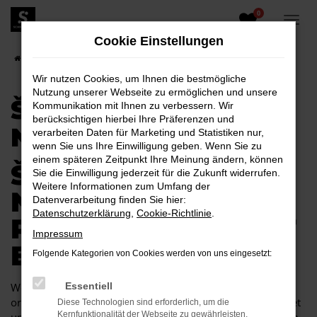
0
Zum
Hauptinhalt
Cookie Einstellungen
springen
Startseite
Škoda
Škoda Kamiq
Škoda Kamiq Neuwagen
Wir nutzen Cookies, um Ihnen die bestmögliche
Nutzung unserer Webseite zu ermöglichen und unsere
ŠKODA KAMIQ
Kommunikation mit Ihnen zu verbessern. Wir
berücksichtigen hierbei Ihre Präferenzen und
NEUWAGEN
verarbeiten Daten für Marketing und Statistiken nur,
wenn Sie uns Ihre Einwilligung geben. Wenn Sie zu
einem späteren Zeitpunkt Ihre Meinung ändern, können
ŠKODA KAMIQ
Sie die Einwilligung jederzeit für die Zukunft widerrufen.
Weitere Informationen zum Umfang der
NEUWAGEN –
Datenverarbeitung finden Sie hier:
Datenschutzerklärung
,
Cookie-Richtlinie
.
PREMIUMQUALITÄT
Impressum
ERWARTET SIE
Folgende Kategorien von Cookies werden von uns eingesetzt:
Wer sich beim Autokauf ausschließlich an der Qualität
Essentiell
orientiert und keine Kompromisse eingehen möchte, landet
Diese Technologien sind erforderlich, um die
Kernfunktionalität der Webseite zu gewährleisten.