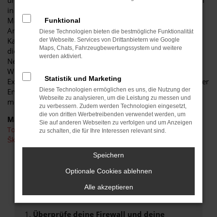
unweigerlich bei einem Škoda Kamiq Neuwagen. Vor allem
in der aktuellen Modellgeneration setzt dieses Fahrzeug
Maßstäbe und untermauert eindrucksvoll den enormen
Funktional
Anspruch seines Herstellers. Bei uns gilt, dass jeder Škoda
Diese Technologien bieten die bestmögliche Funktionalität
Kamiq Neuwagen individuell zusammengestellt wird. Zu
der Webseite. Services von Drittanbietern wie Google
Maps, Chats, Fahrzeugbewertungssystem und weitere
diesem Zweck nutzen Sie gerne unseren Škoda Kamiq
werden aktiviert.
Neuwagen Konfigurator und entscheiden sie nach eigenen
Wünschen, welche Lackfarbe, welcher Motor und welche
Statistik und Marketing
Extras vorhanden sein sollten. Gerne stehen wir Ihnen in der
Diese Technologien ermöglichen es uns, die Nutzung der
Entscheidungsphase mit Rat und Tat zur Seite und bringen
Webseite zu analysieren, um die Leistung zu messen und
mehr als 30 Jahre Erfahrung als Familienbetrieb mit ein.
zu verbessern. Zudem werden Technologien eingesetzt,
die von dritten Werbetreibenden verwendet werden, um
Marken
Sie auf anderen Webseiten zu verfolgen und um Anzeigen
Toyota
zu schalten, die für Ihre Interessen relevant sind.
Škoda
Speichern
FEHLER: NETWORK ERROR
Optionale Cookies ablehnen
Beim Laden ist ein Fehler aufgetreten.
Alle akzeptieren
Hier sind ein paar Tipps, die dir helfen können:
Überprüfe deine Firewall und deine