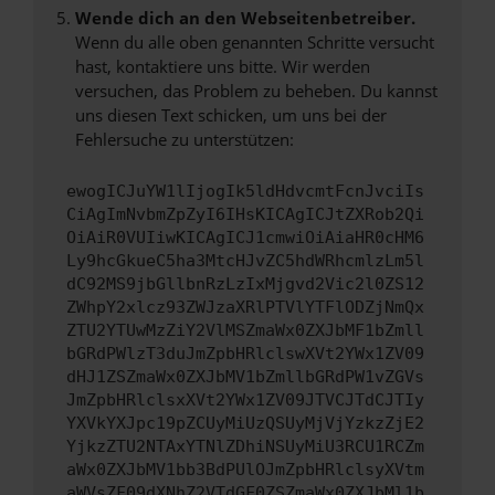
Wende dich an den Webseitenbetreiber.
Wenn du alle oben genannten Schritte versucht
hast, kontaktiere uns bitte. Wir werden
versuchen, das Problem zu beheben. Du kannst
uns diesen Text schicken, um uns bei der
Fehlersuche zu unterstützen:
ewogICJuYW1lIjogIk5ldHdvcmtFcnJvciIs
CiAgImNvbmZpZyI6IHsKICAgICJtZXRob2Qi
OiAiR0VUIiwKICAgICJ1cmwiOiAiaHR0cHM6
Ly9hcGkueC5ha3MtcHJvZC5hdWRhcmlzLm5l
dC92MS9jbGllbnRzLzIxMjgvd2Vic2l0ZS12
ZWhpY2xlcz93ZWJzaXRlPTVlYTFlODZjNmQx
ZTU2YTUwMzZiY2VlMSZmaWx0ZXJbMF1bZmll
bGRdPWlzT3duJmZpbHRlclswXVt2YWx1ZV09
dHJ1ZSZmaWx0ZXJbMV1bZmllbGRdPW1vZGVs
JmZpbHRlclsxXVt2YWx1ZV09JTVCJTdCJTIy
YXVkYXJpc19pZCUyMiUzQSUyMjVjYzkzZjE2
YjkzZTU2NTAxYTNlZDhiNSUyMiU3RCU1RCZm
aWx0ZXJbMV1bb3BdPUlOJmZpbHRlclsyXVtm
aWVsZF09dXNhZ2VTdGF0ZSZmaWx0ZXJbMl1b