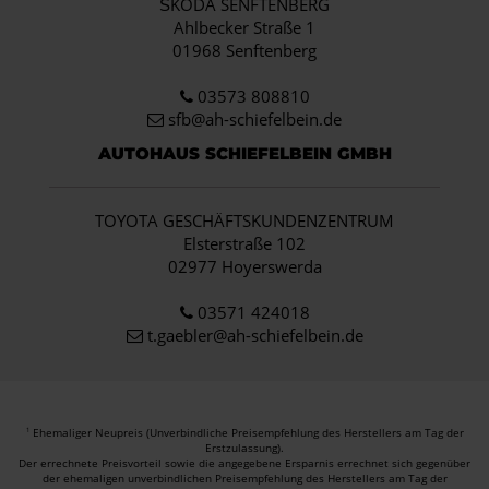
ŠKODA SENFTENBERG
Ahlbecker Straße 1
01968 Senftenberg
03573 808810
sfb@ah-schiefelbein.de
AUTOHAUS SCHIEFELBEIN GMBH
TOYOTA GESCHÄFTSKUNDENZENTRUM
Elsterstraße 102
02977 Hoyerswerda
03571 424018
t.gaebler@ah-schiefelbein.de
Ehemaliger Neupreis (Unverbindliche Preisempfehlung des Herstellers am Tag der
1
Erstzulassung).
Der errechnete Preisvorteil sowie die angegebene Ersparnis errechnet sich gegenüber
der ehemaligen unverbindlichen Preisempfehlung des Herstellers am Tag der