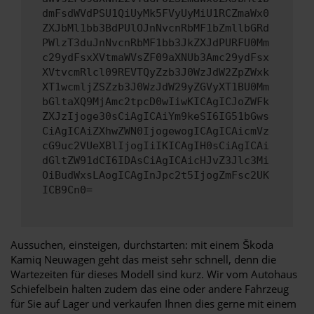
dmFsdWVdPSU1QiUyMk5FVyUyMiU1RCZmaWx0
ZXJbMl1bb3BdPUlOJnNvcnRbMF1bZmllbGRd
PWlzT3duJnNvcnRbMF1bb3JkZXJdPURFU0Mm
c29ydFsxXVtmaWVsZF09aXNUb3Amc29ydFsx
XVtvcmRlcl09REVTQyZzb3J0WzJdW2ZpZWxk
XT1wcmljZSZzb3J0WzJdW29yZGVyXT1BU0Mm
bGltaXQ9MjAmc2tpcD0wIiwKICAgICJoZWFk
ZXJzIjoge30sCiAgICAiYm9keSI6IG51bGws
CiAgICAiZXhwZWN0IjogewogICAgICAicmVz
cG9uc2VUeXBlIjogIiIKICAgIH0sCiAgICAi
dGltZW91dCI6IDAsCiAgICAicHJvZ3Jlc3Mi
OiBudWxsLAogICAgInJpc2t5IjogZmFsc2UK
ICB9Cn0=
Aussuchen, einsteigen, durchstarten: mit einem Škoda
Kamiq Neuwagen geht das meist sehr schnell, denn die
Wartezeiten für dieses Modell sind kurz. Wir vom Autohaus
Schiefelbein halten zudem das eine oder andere Fahrzeug
für Sie auf Lager und verkaufen Ihnen dies gerne mit einem