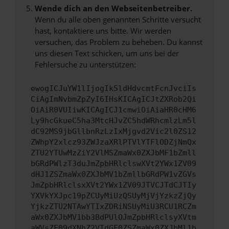
Wende dich an den Webseitenbetreiber.
Wenn du alle oben genannten Schritte versucht
hast, kontaktiere uns bitte. Wir werden
versuchen, das Problem zu beheben. Du kannst
uns diesen Text schicken, um uns bei der
Fehlersuche zu unterstützen:
ewogICJuYW1lIjogIk5ldHdvcmtFcnJvciIs
CiAgImNvbmZpZyI6IHsKICAgICJtZXRob2Qi
OiAiR0VUIiwKICAgICJ1cmwiOiAiaHR0cHM6
Ly9hcGkueC5ha3MtcHJvZC5hdWRhcmlzLm5l
dC92MS9jbGllbnRzLzIxMjgvd2Vic2l0ZS12
ZWhpY2xlcz93ZWJzaXRlPTVlYTFlODZjNmQx
ZTU2YTUwMzZiY2VlMSZmaWx0ZXJbMF1bZmll
bGRdPWlzT3duJmZpbHRlclswXVt2YWx1ZV09
dHJ1ZSZmaWx0ZXJbMV1bZmllbGRdPW1vZGVs
JmZpbHRlclsxXVt2YWx1ZV09JTVCJTdCJTIy
YXVkYXJpc19pZCUyMiUzQSUyMjVjYzkzZjQy
YjkzZTU2NTAwYTIxZDRiNSUyMiU3RCU1RCZm
aWx0ZXJbMV1bb3BdPUlOJmZpbHRlclsyXVtm
aWVsZF09dXNhZ2VTdGF0ZSZmaWx0ZXJbMl1b