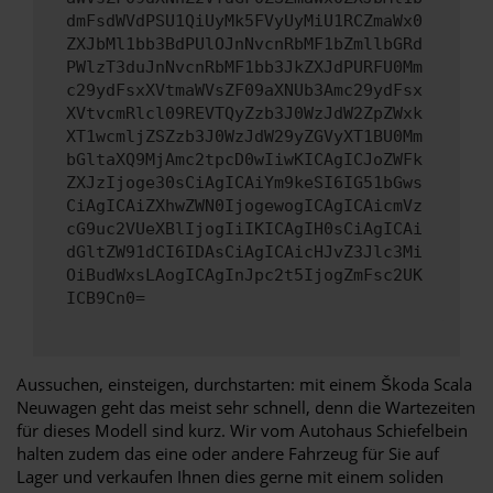
dmFsdWVdPSU1QiUyMk5FVyUyMiU1RCZmaWx0
ZXJbMl1bb3BdPUlOJnNvcnRbMF1bZmllbGRd
PWlzT3duJnNvcnRbMF1bb3JkZXJdPURFU0Mm
c29ydFsxXVtmaWVsZF09aXNUb3Amc29ydFsx
XVtvcmRlcl09REVTQyZzb3J0WzJdW2ZpZWxk
XT1wcmljZSZzb3J0WzJdW29yZGVyXT1BU0Mm
bGltaXQ9MjAmc2tpcD0wIiwKICAgICJoZWFk
ZXJzIjoge30sCiAgICAiYm9keSI6IG51bGws
CiAgICAiZXhwZWN0IjogewogICAgICAicmVz
cG9uc2VUeXBlIjogIiIKICAgIH0sCiAgICAi
dGltZW91dCI6IDAsCiAgICAicHJvZ3Jlc3Mi
OiBudWxsLAogICAgInJpc2t5IjogZmFsc2UK
ICB9Cn0=
Aussuchen, einsteigen, durchstarten: mit einem Škoda Scala
Neuwagen geht das meist sehr schnell, denn die Wartezeiten
für dieses Modell sind kurz. Wir vom Autohaus Schiefelbein
halten zudem das eine oder andere Fahrzeug für Sie auf
Lager und verkaufen Ihnen dies gerne mit einem soliden