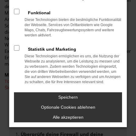
unweigerlich bei einem Škoda Scala Neuwagen. Vor allem in
der aktuellen Modellgeneration setzt dieses Fahrzeug
Maßstäbe und untermauert eindrucksvoll den enormen
Funktional
Anspruch seines Herstellers. Bei uns gilt, dass jeder Škoda
Diese Technologien bieten die bestmögliche Funktionalität
Scala Neuwagen individuell zusammengestellt wird. Zu
der Webseite. Services von Drittanbietern wie Google
Maps, Chats, Fahrzeugbewertungssystem und weitere
diesem Zweck nutzen Sie gerne unseren Škoda Scala
werden aktiviert.
Neuwagen Konfigurator und entscheiden sie nach eigenen
Wünschen, welche Lackfarbe, welcher Motor und welche
Statistik und Marketing
Extras vorhanden sein sollten. Gerne stehen wir Ihnen in der
Diese Technologien ermöglichen es uns, die Nutzung der
Entscheidungsphase mit Rat und Tat zur Seite und bringen
Webseite zu analysieren, um die Leistung zu messen und
mehr als 30 Jahre Erfahrung als Familienbetrieb mit ein.
zu verbessern. Zudem werden Technologien eingesetzt,
die von dritten Werbetreibenden verwendet werden, um
Marken
Sie auf anderen Webseiten zu verfolgen und um Anzeigen
Toyota
zu schalten, die für Ihre Interessen relevant sind.
Škoda
Speichern
FEHLER: NETWORK ERROR
Optionale Cookies ablehnen
Beim Laden ist ein Fehler aufgetreten.
Alle akzeptieren
Hier sind ein paar Tipps, die dir helfen können:
Überprüfe deine Firewall und deine