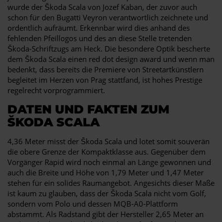
wurde der Škoda Scala von Jozef Kaban, der zuvor auch
schon für den Bugatti Veyron verantwortlich zeichnete und
ordentlich aufräumt. Erkennbar wird dies anhand des
fehlenden Pfeillogos und des an diese Stelle tretenden
Škoda-Schriftzugs am Heck. Die besondere Optik bescherte
dem Škoda Scala einen red dot design award und wenn man
bedenkt, dass bereits die Premiere von Streetartkünstlern
begleitet im Herzen von Prag stattfand, ist hohes Prestige
regelrecht vorprogrammiert.
DATEN UND FAKTEN ZUM
ŠKODA SCALA
4,36 Meter misst der Škoda Scala und lotet somit souverän
die obere Grenze der Kompaktklasse aus. Gegenüber dem
Vorgänger Rapid wird noch einmal an Länge gewonnen und
auch die Breite und Höhe von 1,79 Meter und 1,47 Meter
stehen für ein solides Raumangebot. Angesichts dieser Maße
ist kaum zu glauben, dass der Škoda Scala nicht vom Golf,
sondern vom Polo und dessen MQB-A0-Plattform
abstammt. Als Radstand gibt der Hersteller 2,65 Meter an