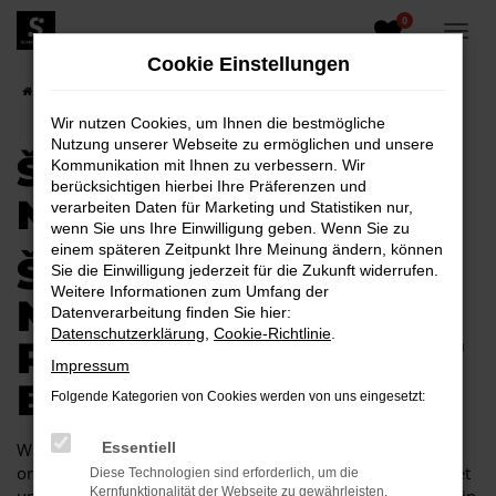
0
Zum
Hauptinhalt
Cookie Einstellungen
springen
Startseite
Škoda
Škoda Scala
Škoda Scala Neuwagen
Wir nutzen Cookies, um Ihnen die bestmögliche
Nutzung unserer Webseite zu ermöglichen und unsere
ŠKODA SCALA
Kommunikation mit Ihnen zu verbessern. Wir
berücksichtigen hierbei Ihre Präferenzen und
NEUWAGEN
verarbeiten Daten für Marketing und Statistiken nur,
wenn Sie uns Ihre Einwilligung geben. Wenn Sie zu
einem späteren Zeitpunkt Ihre Meinung ändern, können
ŠKODA SCALA
Sie die Einwilligung jederzeit für die Zukunft widerrufen.
Weitere Informationen zum Umfang der
NEUWAGEN –
Datenverarbeitung finden Sie hier:
Datenschutzerklärung
,
Cookie-Richtlinie
.
PREMIUMQUALITÄT
Impressum
ERWARTET SIE
Folgende Kategorien von Cookies werden von uns eingesetzt:
Wer sich beim Autokauf ausschließlich an der Qualität
Essentiell
orientiert und keine Kompromisse eingehen möchte, landet
Diese Technologien sind erforderlich, um die
Kernfunktionalität der Webseite zu gewährleisten.