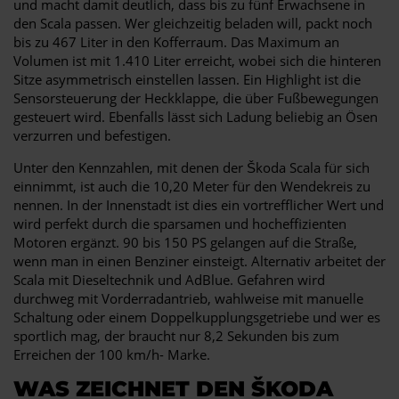
und macht damit deutlich, dass bis zu fünf Erwachsene in
den Scala passen. Wer gleichzeitig beladen will, packt noch
bis zu 467 Liter in den Kofferraum. Das Maximum an
Volumen ist mit 1.410 Liter erreicht, wobei sich die hinteren
Sitze asymmetrisch einstellen lassen. Ein Highlight ist die
Sensorsteuerung der Heckklappe, die über Fußbewegungen
gesteuert wird. Ebenfalls lässt sich Ladung beliebig an Ösen
verzurren und befestigen.
Unter den Kennzahlen, mit denen der Škoda Scala für sich
einnimmt, ist auch die 10,20 Meter für den Wendekreis zu
nennen. In der Innenstadt ist dies ein vortrefflicher Wert und
wird perfekt durch die sparsamen und hocheffizienten
Motoren ergänzt. 90 bis 150 PS gelangen auf die Straße,
wenn man in einen Benziner einsteigt. Alternativ arbeitet der
Scala mit Dieseltechnik und AdBlue. Gefahren wird
durchweg mit Vorderradantrieb, wahlweise mit manuelle
Schaltung oder einem Doppelkupplungsgetriebe und wer es
sportlich mag, der braucht nur 8,2 Sekunden bis zum
Erreichen der 100 km/h- Marke.
WAS ZEICHNET DEN ŠKODA