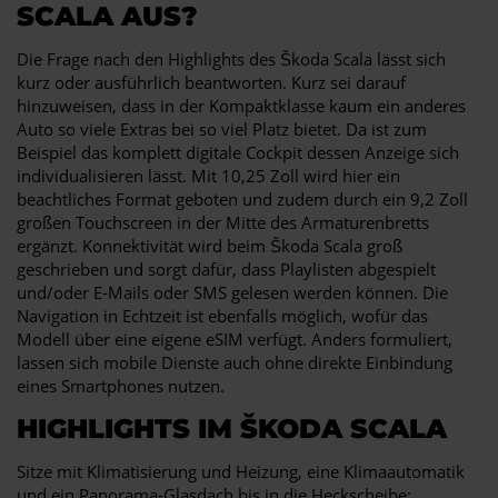
SCALA AUS?
Die Frage nach den Highlights des Škoda Scala lässt sich
kurz oder ausführlich beantworten. Kurz sei darauf
hinzuweisen, dass in der Kompaktklasse kaum ein anderes
Auto so viele Extras bei so viel Platz bietet. Da ist zum
Beispiel das komplett digitale Cockpit dessen Anzeige sich
individualisieren lässt. Mit 10,25 Zoll wird hier ein
beachtliches Format geboten und zudem durch ein 9,2 Zoll
großen Touchscreen in der Mitte des Armaturenbretts
ergänzt. Konnektivität wird beim Škoda Scala groß
geschrieben und sorgt dafür, dass Playlisten abgespielt
und/oder E-Mails oder SMS gelesen werden können. Die
Navigation in Echtzeit ist ebenfalls möglich, wofür das
Modell über eine eigene eSIM verfügt. Anders formuliert,
lassen sich mobile Dienste auch ohne direkte Einbindung
eines Smartphones nutzen.
HIGHLIGHTS IM ŠKODA SCALA
Sitze mit Klimatisierung und Heizung, eine Klimaautomatik
und ein Panorama-Glasdach bis in die Heckscheibe: