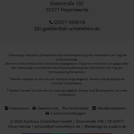
Elsterstraße 102
02977 Hoyerswerda
03571 424018
t.gaebler@ah-schiefelbein.de
Ehemaliger Neupreis (Unverbindliche Preisempfehlung des Herstellers am Tag der
1
Erstzulassung).
Der errechnete Preisvorteil sowie die angegebene Ersparnis errechnet sich gegenüber
der ehemaligen unverbindlichen Preisempfehlung des Herstellers am Tag der
Erstzulassung (Neupreis).
2
Hierbei handelt es sich um ein Finanzierungs-Angebot. Preise sind Bruttopreise.
Irrtümer vorbehalten.
3
Hierbei handelt es sich um ein Leasing-Angebot. Preise sind Bruttopreise. Irrtümer
vorbehalten.
Impressum
Datenschutz
Barrierefreiheit
Händlerwebsiten
Cookie Einstellungen
© 2026 Autohaus Schiefelbein GmbH | Elsterstraße 106 | DE-02977
Hoyerswerda | kontakt@ah-schiefelbein.de |
Webdesign by audaris.de