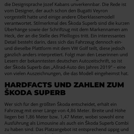
die Designsprache Jozef Kabans unverkennbar. Die Rede ist
vom Designer, der auch schon den Bugatti Veyron
vorgestellt hatte und einige andere Oberklassemodell
verantwortet. Stilmerkmal des Škoda Superb sind die kurzen
Überhänge sowie der Schriftzug mit dem Markennamen am
Heck, der an die Stelle des Pfeillogos tritt. Ein interessantes
Detail besteht darin, dass sich das Fahrzeug dennoch ein-
und dieselbe Plattform mit dem VW Golf teilt, diese jedoch
gänzlich anders interpretiert. Folgt man den Leserinnen und
Lesern der bekanntesten deutschen Autozeitschrift, so ist
der Škoda Superb das „Allrad-Auto des Jahres 2019“ – eine
von vielen Auszeichnungen, die das Modell eingeheimst hat.
HARDFACTS UND ZAHLEN ZUM
ŠKODA SUPERB
Wer sich für den größten Škoda entscheidet, erhält ein
Fahrzeug mit einer Länge von 4,86 Meter. Breite und Höhe
liegen bei 1,86 Meter bzw. 1,47 Meter, wobei sowohl eine
Ausführung als Limousine als auch ein Škoda Superb Combi
zu haben sind. Das Platzangebot ist entsprechend üppig und