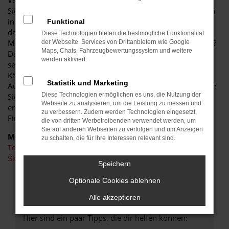
Verhältnis und der enormen Langlebigkeit dieses Modells.
Sie sichern sich auf jeden Fall ein Schnäppchen und steigen
in ein Fahrzeug in einwandfreiem Zustand. Wussten Sie,
Funktional
dass Škoda Superb Gebrauchtwagen auch in früheren
Diese Technologien bieten die bestmögliche Funktionalität
Modellgeneration kaum Wünsche nach Extras offen lassen?
der Webseite. Services von Drittanbietern wie Google
Maps, Chats, Fahrzeugbewertungssystem und weitere
Das Modell zeigt sich seit vielen Jahren sprichwörtlich von
werden aktiviert.
seiner „Schokoladenseite“ und überzeugt gleichermaßen
Käuferinnen und Käufer sowie Experten der
Statistik und Marketing
Automobilzeitschriften. Beim Autohaus Schiefelbein kaufen
Diese Technologien ermöglichen es uns, die Nutzung der
Sie Ihren Škoda Superb Gebrauchtwagen günstig und
Webseite zu analysieren, um die Leistung zu messen und
erhalten obendrein auch noch ein Angebot für eine
zu verbessern. Zudem werden Technologien eingesetzt,
Finanzierung zu niedrigen Monatsraten.
die von dritten Werbetreibenden verwendet werden, um
Sie auf anderen Webseiten zu verfolgen und um Anzeigen
Marken
zu schalten, die für Ihre Interessen relevant sind.
Toyota
Škoda
Speichern
Optionale Cookies ablehnen
FEHLER: NETWORK ERROR
Alle akzeptieren
Beim Laden ist ein Fehler aufgetreten.
Hier sind ein paar Tipps, die dir helfen können: