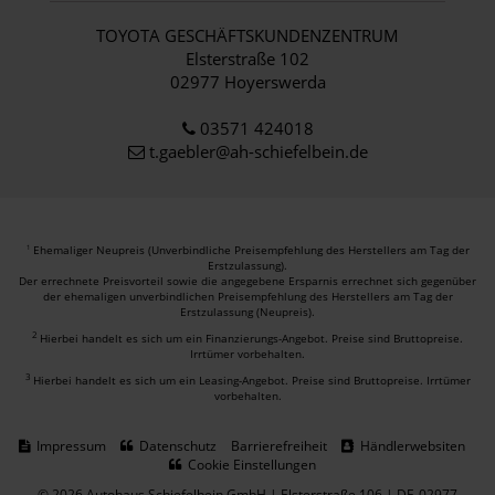
TOYOTA GESCHÄFTSKUNDENZENTRUM
Elsterstraße 102
02977 Hoyerswerda
03571 424018
t.gaebler@ah-schiefelbein.de
Ehemaliger Neupreis (Unverbindliche Preisempfehlung des Herstellers am Tag der
1
Erstzulassung).
Der errechnete Preisvorteil sowie die angegebene Ersparnis errechnet sich gegenüber
der ehemaligen unverbindlichen Preisempfehlung des Herstellers am Tag der
Erstzulassung (Neupreis).
2
Hierbei handelt es sich um ein Finanzierungs-Angebot. Preise sind Bruttopreise.
Irrtümer vorbehalten.
3
Hierbei handelt es sich um ein Leasing-Angebot. Preise sind Bruttopreise. Irrtümer
vorbehalten.
Impressum
Datenschutz
Barrierefreiheit
Händlerwebsiten
Cookie Einstellungen
© 2026 Autohaus Schiefelbein GmbH | Elsterstraße 106 | DE-02977