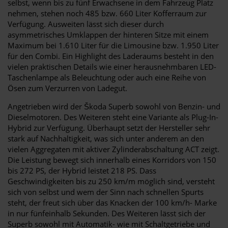
selbst, wenn bis zu fünf Erwachsene in dem Fahrzeug Platz
nehmen, stehen noch 485 bzw. 660 Liter Kofferraum zur
Verfügung. Ausweiten lässt sich dieser durch
asymmetrisches Umklappen der hinteren Sitze mit einem
Maximum bei 1.610 Liter für die Limousine bzw. 1.950 Liter
für den Combi. Ein Highlight des Laderaums besteht in den
vielen praktischen Details wie einer herausnehmbaren LED-
Taschenlampe als Beleuchtung oder auch eine Reihe von
Ösen zum Verzurren von Ladegut.
Angetrieben wird der Škoda Superb sowohl von Benzin- und
Dieselmotoren. Des Weiteren steht eine Variante als Plug-In-
Hybrid zur Verfügung. Überhaupt setzt der Hersteller sehr
stark auf Nachhaltigkeit, was sich unter anderem an den
vielen Aggregaten mit aktiver Zylinderabschaltung ACT zeigt.
Die Leistung bewegt sich innerhalb eines Korridors von 150
bis 272 PS, der Hybrid leistet 218 PS. Dass
Geschwindigkeiten bis zu 250 km/m möglich sind, versteht
sich von selbst und wem der Sinn nach schnellen Spurts
steht, der freut sich über das Knacken der 100 km/h- Marke
in nur fünfeinhalb Sekunden. Des Weiteren lässt sich der
Superb sowohl mit Automatik- wie mit Schaltgetriebe und