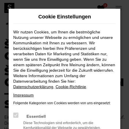
0
Zum
Hauptinhalt
Cookie Einstellungen
springen
Startseite
Škoda
Škoda Superb
Škoda Superb Gebrauchtwagen
Wir nutzen Cookies, um Ihnen die bestmögliche
Nutzung unserer Webseite zu ermöglichen und unsere
ŠKODA SUPERB
Kommunikation mit Ihnen zu verbessern. Wir
berücksichtigen hierbei Ihre Präferenzen und
GEBRAUCHTWAGEN
verarbeiten Daten für Marketing und Statistiken nur,
wenn Sie uns Ihre Einwilligung geben. Wenn Sie zu
einem späteren Zeitpunkt Ihre Meinung ändern, können
ŠKODA SUPERB
Sie die Einwilligung jederzeit für die Zukunft widerrufen.
Weitere Informationen zum Umfang der
GEBRAUCHTWAGEN
Datenverarbeitung finden Sie hier:
Datenschutzerklärung
,
Cookie-Richtlinie
.
– WIR BIETEN
Impressum
SICHERHEIT
Folgende Kategorien von Cookies werden von uns eingesetzt:
Ein Škoda Superb Gebrauchtwagen ist ein cleverer Autokauf.
Essentiell
Der Grund liegt im herausragenden Preis-Leistungs-
Diese Technologien sind erforderlich, um die
Kernfunktionalität der Webseite zu gewährleisten.