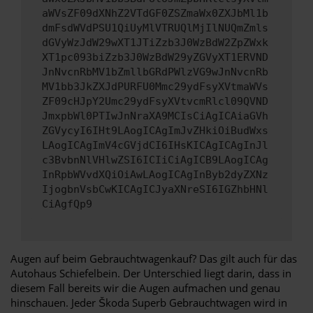
aWVsZF09dXNhZ2VTdGF0ZSZmaWx0ZXJbMl1b
dmFsdWVdPSU1QiUyMlVTRUQlMjIlNUQmZmls
dGVyWzJdW29wXT1JTiZzb3J0WzBdW2ZpZWxk
XT1pc093biZzb3J0WzBdW29yZGVyXT1ERVND
JnNvcnRbMV1bZmllbGRdPWlzVG9wJnNvcnRb
MV1bb3JkZXJdPURFU0Mmc29ydFsyXVtmaWVs
ZF09cHJpY2Umc29ydFsyXVtvcmRlcl09QVND
JmxpbWl0PTIwJnNraXA9MCIsCiAgICAiaGVh
ZGVycyI6IHt9LAogICAgImJvZHkiOiBudWxs
LAogICAgImV4cGVjdCI6IHsKICAgICAgInJl
c3BvbnNlVHlwZSI6ICIiCiAgICB9LAogICAg
InRpbWVvdXQiOiAwLAogICAgInByb2dyZXNz
IjogbnVsbCwKICAgICJyaXNreSI6IGZhbHNl
CiAgfQp9
Augen auf beim Gebrauchtwagenkauf? Das gilt auch für das
Autohaus Schiefelbein. Der Unterschied liegt darin, dass in
diesem Fall bereits wir die Augen aufmachen und genau
hinschauen. Jeder Škoda Superb Gebrauchtwagen wird in