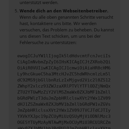
unterstützt werden.
Wende dich an den Webseitenbetreiber.
Wenn du alle oben genannten Schritte versucht
hast, kontaktiere uns bitte. Wir werden
versuchen, das Problem zu beheben. Du kannst
uns diesen Text schicken, um uns bei der
Fehlersuche zu unterstützen:
ewogICJuYW1lIjogIk5ldHdvcmtFcnJvciIs
CiAgImNvbmZpZyI6IHsKICAgICJtZXRob2Qi
OiAiR0VUIiwKICAgICJ1cmwiOiAiaHR0cHM6
Ly9hcGkueC5ha3MtcHJvZC5hdWRhcmlzLm5l
dC92MS9jbGllbnRzLzIxMjgvd2Vic2l0ZS12
ZWhpY2xlcz93ZWJzaXRlPTVlYTFlODZjNmQx
ZTU2YTUwMzZiY2VlMSZmaWx0ZXJbMF1bZmll
bGRdPWlzT3duJmZpbHRlclswXVt2YWx1ZV09
dHJ1ZSZmaWx0ZXJbMV1bZmllbGRdPW1vZGVs
JmZpbHRlclsxXVt2YWx1ZV09JTVCJTdCJTIy
YXVkYXJpc19pZCUyMiUzQSUyMjViODNlMzc3
OGE5YTUyMzAyNTAwMjMxOCUyMiU3RCU1RCZm
aWx0ZXJbMV1bb3BdPUlOJmZpbHRlclsyXVtm