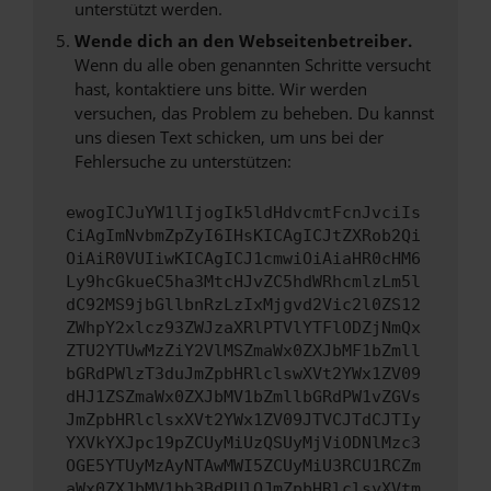
unterstützt werden.
Wende dich an den Webseitenbetreiber.
Wenn du alle oben genannten Schritte versucht
hast, kontaktiere uns bitte. Wir werden
versuchen, das Problem zu beheben. Du kannst
uns diesen Text schicken, um uns bei der
Fehlersuche zu unterstützen:
ewogICJuYW1lIjogIk5ldHdvcmtFcnJvciIs
CiAgImNvbmZpZyI6IHsKICAgICJtZXRob2Qi
OiAiR0VUIiwKICAgICJ1cmwiOiAiaHR0cHM6
Ly9hcGkueC5ha3MtcHJvZC5hdWRhcmlzLm5l
dC92MS9jbGllbnRzLzIxMjgvd2Vic2l0ZS12
ZWhpY2xlcz93ZWJzaXRlPTVlYTFlODZjNmQx
ZTU2YTUwMzZiY2VlMSZmaWx0ZXJbMF1bZmll
bGRdPWlzT3duJmZpbHRlclswXVt2YWx1ZV09
dHJ1ZSZmaWx0ZXJbMV1bZmllbGRdPW1vZGVs
JmZpbHRlclsxXVt2YWx1ZV09JTVCJTdCJTIy
YXVkYXJpc19pZCUyMiUzQSUyMjViODNlMzc3
OGE5YTUyMzAyNTAwMWI5ZCUyMiU3RCU1RCZm
aWx0ZXJbMV1bb3BdPUlOJmZpbHRlclsyXVtm