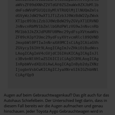
aWVsZF09dXNhZ2VTdGF0ZSZmaWx0ZXJbMl1b
dmFsdWVdPSU1QiUyMlVTRUQlMjIlNUQmZmls
dGVyWzJdW29wXT1JTiZzb3J0WzBdW2ZpZWxk
XT1pc093biZzb3J0WzBdW29yZGVyXT1ERVND
JnNvcnRbMV1bZmllbGRdPWlzVG9wJnNvcnRb
MV1bb3JkZXJdPURFU0Mmc29ydFsyXVtmaWVs
ZF09cHJpY2Umc29ydFsyXVtvcmRlcl09QVND
JmxpbWl0PTIwJnNraXA9MCIsCiAgICAiaGVh
ZGVycyI6IHt9LAogICAgImJvZHkiOiBudWxs
LAogICAgImV4cGVjdCI6IHsKICAgICAgInJl
c3BvbnNlVHlwZSI6ICIiCiAgICB9LAogICAg
InRpbWVvdXQiOiAwLAogICAgInByb2dyZXNz
IjogbnVsbCwKICAgICJyaXNreSI6IGZhbHNl
CiAgfQp9
Augen auf beim Gebrauchtwagenkauf? Das gilt auch für das
Autohaus Schiefelbein. Der Unterschied liegt darin, dass in
diesem Fall bereits wir die Augen aufmachen und genau
hinschauen. Jeder Toyota Aygo Gebrauchtwagen wird in