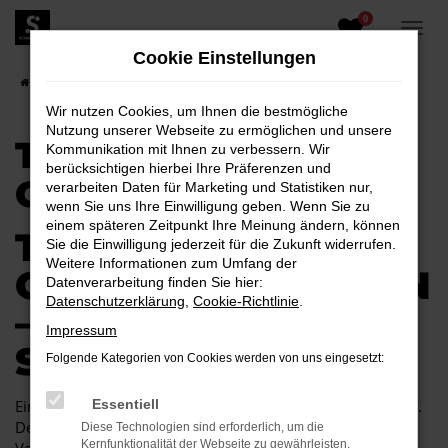
0
Zum
Hauptinhalt
Cookie Einstellungen
springen
Startseite
Toyota
Toyota Aygo
Toyota Aygo Gebrauchtwagen
Wir nutzen Cookies, um Ihnen die bestmögliche
Nutzung unserer Webseite zu ermöglichen und unsere
TOYOTA AYGO
Kommunikation mit Ihnen zu verbessern. Wir
berücksichtigen hierbei Ihre Präferenzen und
GEBRAUCHTWAGEN
verarbeiten Daten für Marketing und Statistiken nur,
wenn Sie uns Ihre Einwilligung geben. Wenn Sie zu
einem späteren Zeitpunkt Ihre Meinung ändern, können
TOYOTA AYGO
Sie die Einwilligung jederzeit für die Zukunft widerrufen.
Weitere Informationen zum Umfang der
GEBRAUCHTWAGEN
Datenverarbeitung finden Sie hier:
Datenschutzerklärung
,
Cookie-Richtlinie
.
– WIR BIETEN
Impressum
SICHERHEIT
Folgende Kategorien von Cookies werden von uns eingesetzt:
Ein Toyota Aygo Gebrauchtwagen ist ein cleverer Autokauf.
Essentiell
Der Grund liegt im herausragenden Preis-Leistungs-
Diese Technologien sind erforderlich, um die
Kernfunktionalität der Webseite zu gewährleisten.