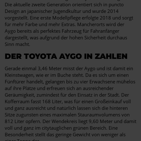
Die aktuelle zweite Generation orientiert sich in puncto
Design an japanischer Jugendkultur und wurde 2014
vorgestellt. Eine erste Modellpflege erfolgte 2018 und sorgt
für mehr Farbe und mehr Extras. Mancherorts wird der
Aygo bereits als perfektes Fahrzeug für Fahranfänger
dargestellt, was aufgrund der hohen Sicherheit durchaus
Sinn macht.
DER TOYOTA AYGO IN ZAHLEN
Gerade einmal 3,46 Meter misst der Aygo und ist damit ein
Kleinstwagen, wie er im Buche steht. Da es sich um einen
Fünftürer handelt, gelangen bis zu vier Erwachsene mühelos
auf ihre Plätze und erfreuen sich an ausreichender
Geräumigkeit, zumindest für den Einsatz in der Stadt. Der
Kofferraum fasst 168 Liter, was für einen Großeinkauf voll
und ganz ausreicht und natürlich lassen sich die hinteren
Sitze zugunsten eines maximalen Stauraumvolumens von
812 Liter opfern. Der Wendekreis liegt 9,60 Meter und damit
voll und ganz im citytauglichen grünen Bereich. Eine
Besonderheit stellt das geringe Gewicht von weniger als
einer Tonne dar.