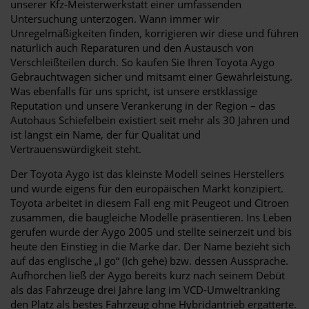
unserer Kfz-Meisterwerkstatt einer umfassenden
Untersuchung unterzogen. Wann immer wir
Unregelmäßigkeiten finden, korrigieren wir diese und führen
natürlich auch Reparaturen und den Austausch von
Verschleißteilen durch. So kaufen Sie Ihren Toyota Aygo
Gebrauchtwagen sicher und mitsamt einer Gewährleistung.
Was ebenfalls für uns spricht, ist unsere erstklassige
Reputation und unsere Verankerung in der Region – das
Autohaus Schiefelbein existiert seit mehr als 30 Jahren und
ist längst ein Name, der für Qualität und
Vertrauenswürdigkeit steht.
Der Toyota Aygo ist das kleinste Modell seines Herstellers
und wurde eigens für den europäischen Markt konzipiert.
Toyota arbeitet in diesem Fall eng mit Peugeot und Citroen
zusammen, die baugleiche Modelle präsentieren. Ins Leben
gerufen wurde der Aygo 2005 und stellte seinerzeit und bis
heute den Einstieg in die Marke dar. Der Name bezieht sich
auf das englische „I go“ (Ich gehe) bzw. dessen Aussprache.
Aufhorchen ließ der Aygo bereits kurz nach seinem Debüt
als das Fahrzeuge drei Jahre lang im VCD-Umweltranking
den Platz als bestes Fahrzeug ohne Hybridantrieb ergatterte.