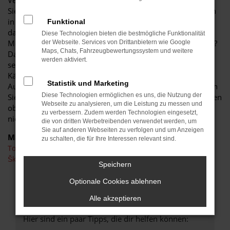
Verhältnis und der enormen Langlebigkeit dieses Modells.
Sie sichern sich auf jeden Fall ein Schnäppchen und steigen
in ein Fahrzeug in einwandfreiem Zustand. Wussten Sie,
Funktional
dass Toyota Aygo Gebrauchtwagen auch in früheren
Diese Technologien bieten die bestmögliche Funktionalität
Modellgeneration kaum Wünsche nach Extras offen lassen?
der Webseite. Services von Drittanbietern wie Google
Maps, Chats, Fahrzeugbewertungssystem und weitere
Das Modell zeigt sich seit vielen Jahren sprichwörtlich von
werden aktiviert.
seiner „Schokoladenseite“ und überzeugt gleichermaßen
Käuferinnen und Käufer sowie Experten der
Statistik und Marketing
Automobilzeitschriften. Beim Autohaus Schiefelbein kaufen
Diese Technologien ermöglichen es uns, die Nutzung der
Sie Ihren Toyota Aygo Gebrauchtwagen günstig und erhalten
Webseite zu analysieren, um die Leistung zu messen und
obendrein auch noch ein Angebot für eine Finanzierung zu
zu verbessern. Zudem werden Technologien eingesetzt,
niedrigen Monatsraten.
die von dritten Werbetreibenden verwendet werden, um
Sie auf anderen Webseiten zu verfolgen und um Anzeigen
Marken
zu schalten, die für Ihre Interessen relevant sind.
Toyota
Škoda
Speichern
Optionale Cookies ablehnen
FEHLER: NETWORK ERROR
Alle akzeptieren
Beim Laden ist ein Fehler aufgetreten.
Hier sind ein paar Tipps, die dir helfen können: