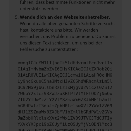
führen, dass bestimmte Funktionen nicht mehr
unterstützt werden.
Wende dich an den Webseitenbetreiber.
Wenn du alle oben genannten Schritte versucht
hast, kontaktiere uns bitte. Wir werden
versuchen, das Problem zu beheben. Du kannst
uns diesen Text schicken, um uns bei der
Fehlersuche zu unterstützen:
ewogICJuYW1lIjogIk5ldHdvcmtFcnJvciIs
CiAgImNvbmZpZyI6IHsKICAgICJtZXRob2Qi
OiAiR0VUIiwKICAgICJ1cmwiOiAiaHR0cHM6
Ly9hcGkueC5ha3MtcHJvZC5hdWRhcmlzLm5l
dC92MS9jbGllbnRzLzIxMjgvd2Vic2l0ZS12
ZWhpY2xlcz93ZWJzaXRlPTVlYTFlODZjNmQx
ZTU2YTUwMzZiY2VlMSZmaWx0ZXJbMF1bZmll
bGRdPWlzT3duJmZpbHRlclswXVt2YWx1ZV09
dHJ1ZSZmaWx0ZXJbMV1bZmllbGRdPW1vZGVs
JmZpbHRlclsxXVt2YWx1ZV09JTVCJTdCJTIy
YXVkYXJpc19pZCUyMiUzQSUyMjViODNlMzc3
OGE5YTUyMzAyNTAwMWMyNSUyMiU3RCU1RCZm