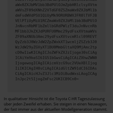
aWx0ZXJbMV1bb3BdPUlOJmZpbHRlclsyXVtm
aWVsZF09dXNhZ2VTdGF0ZSZmaWx0ZXJbMl1b
dmFsdWVdPSU1QiUyMk9ORURBWVJFR0lTVFJB
VElPTiUyMiU1RCZmaWx0ZXJbMl1bb3BdPUlO
JnNvcnRbMF1bZmllbGRdPWlzT3duJnNvcnRb
MF1bb3JkZXJdPURFU0Mmc29ydFsxXVtmaWVs
ZF09aXNUb3Amc29ydFsxXVtvcmRlcl09REVT
QyZzb3J0WzJdW2ZpZWxkXT1wcmljZSZzb3J0
WzJdW29yZGVyXT1BU0MmbGltaXQ9MjAmc2tp
cD0wIiwKICAgICJoZWFkZXJzIjoge30sCiAg
ICAiYm9keSI6IG51bGwsCiAgICAiZXhwZWN0
IjogewogICAgICAicmVzcG9uc2VUeXBlIjog
IiIKICAgIH0sCiAgICAidGltZW91dCI6IDAs
CiAgICAicHJvZ3Jlc3MiOiBudWxsLAogICAg
InJpc2t5IjogZmFsc2UKICB9Cn0=
In qualitativer Hinsicht ist die Toyota C-HR Tageszulassung
über jeden Zweifel erhaben. Sie steigen in einen Neuwagen,
der fast immer aus der aktuellen Modellgeneration stammt.