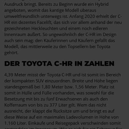
Ausdruck bringt. Bereits zu Beginn wurde ein Hybrid
angeboten, womit das kantige Modell überaus
umweltfreundlich unterwegs ist. Anfang 2020 erhielt der C-
HR ein dezentes Facelift, das sich vor allem anhand der neu
gezeichneten Heckleuchten und einem noch edleren
Innenraum äußert. So ungewöhnlich der C-HR im Design
auch sein mag: den Käuferinnen und Käufern gefällt das
Modell, das mittlerweile zu den Topsellern bei Toyota
gehört.
DER TOYOTA C-HR IN ZAHLEN
4,39 Meter misst der Toyota C-HR und ist somit im Bereich
der kompakten SUV einzuordnen. Breite und Höhe liegen
standesgemäß bei 1,80 Meter bzw. 1,56 Meter. Platz ist
somit in Hülle und Fülle vorhanden, was sowohl für die
Besetzung mit bis zu fünf Erwachsenen als auch den
Kofferraum von bis zu 377 Liter gilt. Wem das nicht
ausreicht, der klappt die Rücksitze um und bringt es auf
diese Weise auf ein maximales Ladevolumen in Höhe von
1.160 Liter. Einkäufe und Reisegepäck verschwinden somit
anstandslos im Innenraum. Wie es sich für ein Fahrzeug für