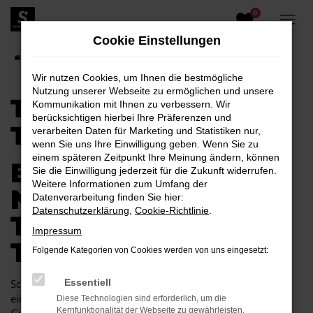
0
Zum
Hauptinhalt
Cookie Einstellungen
springen
Startseite
Toyota
Toyota C-HR
Toyota C-HR Tageszulassung
Wir nutzen Cookies, um Ihnen die bestmögliche
Nutzung unserer Webseite zu ermöglichen und unsere
TOYOTA C-HR
Kommunikation mit Ihnen zu verbessern. Wir
berücksichtigen hierbei Ihre Präferenzen und
TAGESZULASSUNG
verarbeiten Daten für Marketing und Statistiken nur,
wenn Sie uns Ihre Einwilligung geben. Wenn Sie zu
einem späteren Zeitpunkt Ihre Meinung ändern, können
BEINAHE EIN
Sie die Einwilligung jederzeit für die Zukunft widerrufen.
Weitere Informationen zum Umfang der
NEUWAGEN – IHRE
Datenverarbeitung finden Sie hier:
Datenschutzerklärung
,
Cookie-Richtlinie
.
TOYOTA C-HR
Impressum
TAGESZULASSUNG
Folgende Kategorien von Cookies werden von uns eingesetzt:
Schon gehört? Beim Autohaus Schiefelbein erhalten Sie
Essentiell
einen Neuwagen und zahlen hierfür den Preis für einen
Diese Technologien sind erforderlich, um die
Kernfunktionalität der Webseite zu gewährleisten.