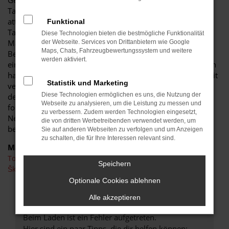
Gebrauchten. Die Rede ist natürlich von einer Toyota C-HR
Tageszulassung und damit einer cleveren Methode, um
attraktive Rabatte anzubieten. Jede Toyota C-HR
Funktional
Tageszulassung ist ein Neuwagen, der noch kein einziges
Diese Technologien bieten die bestmögliche Funktionalität
Mal auf der Straße oder anderswo gefahren wurde. Die
der Webseite. Services von Drittanbietern wie Google
Maps, Chats, Fahrzeugbewertungssystem und weitere
Besonderheit liegt in der namensgebenden Zulassung für
werden aktiviert.
einen Tag, womit es sich formal um einen Gebrauchtwagen
handelt. Notwendig ist dieser in der Automobilbranche weit
Statistik und Marketing
verbreitete „Trick“, damit die preislichen Vorgaben seitens
Diese Technologien ermöglichen es uns, die Nutzung der
der Automobilhersteller umgangen werden. Anders
Webseite zu analysieren, um die Leistung zu messen und
formuliert: als Toyota C-HR Tageszulassung lässt sich ein
zu verbessern. Zudem werden Technologien eingesetzt,
Neuwagen deutlich günstiger verkaufen, was wir natürlich
die von dritten Werbetreibenden verwendet werden, um
bereitwillig nutzen.
Sie auf anderen Webseiten zu verfolgen und um Anzeigen
zu schalten, die für Ihre Interessen relevant sind.
Marken
Toyota
Speichern
Škoda
Optionale Cookies ablehnen
FEHLER: NETWORK ERROR
Alle akzeptieren
Beim Laden ist ein Fehler aufgetreten.
Hier sind ein paar Tipps, die dir helfen können: