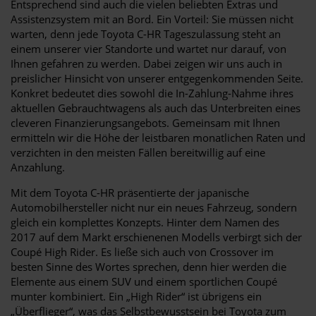
Entsprechend sind auch die vielen beliebten Extras und
Assistenzsystem mit an Bord. Ein Vorteil: Sie müssen nicht
warten, denn jede Toyota C-HR Tageszulassung steht an
einem unserer vier Standorte und wartet nur darauf, von
Ihnen gefahren zu werden. Dabei zeigen wir uns auch in
preislicher Hinsicht von unserer entgegenkommenden Seite.
Konkret bedeutet dies sowohl die In-Zahlung-Nahme ihres
aktuellen Gebrauchtwagens als auch das Unterbreiten eines
cleveren Finanzierungsangebots. Gemeinsam mit Ihnen
ermitteln wir die Höhe der leistbaren monatlichen Raten und
verzichten in den meisten Fällen bereitwillig auf eine
Anzahlung.
Mit dem Toyota C-HR präsentierte der japanische
Automobilhersteller nicht nur ein neues Fahrzeug, sondern
gleich ein komplettes Konzepts. Hinter dem Namen des
2017 auf dem Markt erschienenen Modells verbirgt sich der
Coupé High Rider. Es ließe sich auch von Crossover im
besten Sinne des Wortes sprechen, denn hier werden die
Elemente aus einem SUV und einem sportlichen Coupé
munter kombiniert. Ein „High Rider“ ist übrigens ein
„Überflieger“, was das Selbstbewusstsein bei Toyota zum