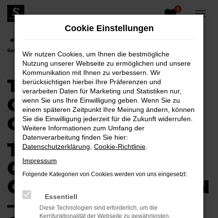
0
Zum
Hauptinhalt
Cookie Einstellungen
springen
Startseite
Toyota
Toyota Land Cruiser
Toyota Land Cruiser
Gebrauchtwagen
Wir nutzen Cookies, um Ihnen die bestmögliche
Nutzung unserer Webseite zu ermöglichen und unsere
Kommunikation mit Ihnen zu verbessern. Wir
TOYOTA LAND
berücksichtigen hierbei Ihre Präferenzen und
verarbeiten Daten für Marketing und Statistiken nur,
CRUISER
wenn Sie uns Ihre Einwilligung geben. Wenn Sie zu
einem späteren Zeitpunkt Ihre Meinung ändern, können
GEBRAUCHTWAGEN
Sie die Einwilligung jederzeit für die Zukunft widerrufen.
Weitere Informationen zum Umfang der
Datenverarbeitung finden Sie hier:
TOYOTA LAND
Datenschutzerklärung
,
Cookie-Richtlinie
.
CRUISER
Impressum
Folgende Kategorien von Cookies werden von uns eingesetzt:
GEBRAUCHTWAGEN
Essentiell
– WIR BIETEN
Diese Technologien sind erforderlich, um die
Kernfunktionalität der Webseite zu gewährleisten.