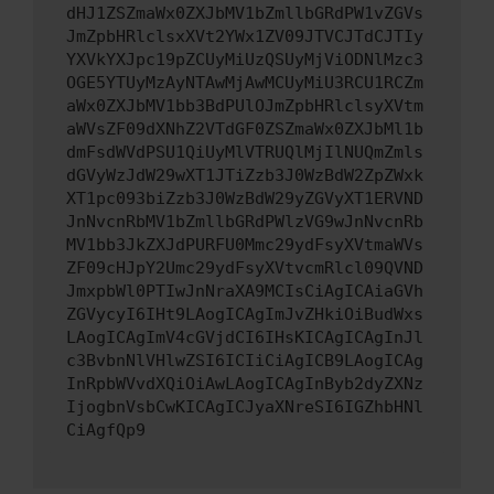
dHJ1ZSZmaWx0ZXJbMV1bZmllbGRdPW1vZGVs
JmZpbHRlclsxXVt2YWx1ZV09JTVCJTdCJTIy
YXVkYXJpc19pZCUyMiUzQSUyMjViODNlMzc3
OGE5YTUyMzAyNTAwMjAwMCUyMiU3RCU1RCZm
aWx0ZXJbMV1bb3BdPUlOJmZpbHRlclsyXVtm
aWVsZF09dXNhZ2VTdGF0ZSZmaWx0ZXJbMl1b
dmFsdWVdPSU1QiUyMlVTRUQlMjIlNUQmZmls
dGVyWzJdW29wXT1JTiZzb3J0WzBdW2ZpZWxk
XT1pc093biZzb3J0WzBdW29yZGVyXT1ERVND
JnNvcnRbMV1bZmllbGRdPWlzVG9wJnNvcnRb
MV1bb3JkZXJdPURFU0Mmc29ydFsyXVtmaWVs
ZF09cHJpY2Umc29ydFsyXVtvcmRlcl09QVND
JmxpbWl0PTIwJnNraXA9MCIsCiAgICAiaGVh
ZGVycyI6IHt9LAogICAgImJvZHkiOiBudWxs
LAogICAgImV4cGVjdCI6IHsKICAgICAgInJl
c3BvbnNlVHlwZSI6ICIiCiAgICB9LAogICAg
InRpbWVvdXQiOiAwLAogICAgInByb2dyZXNz
IjogbnVsbCwKICAgICJyaXNreSI6IGZhbHNl
CiAgfQp9