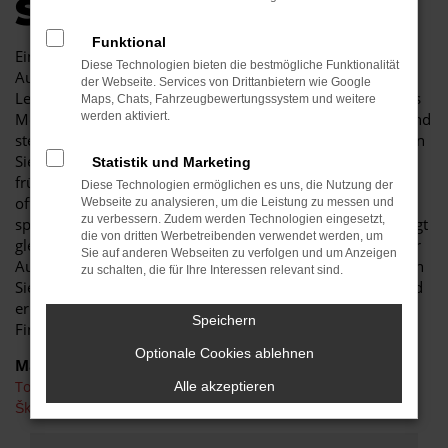
SICHERHEIT
Funktional
Ein Toyota Land Cruiser Gebrauchtwagen ist ein cleverer
Diese Technologien bieten die bestmögliche Funktionalität
Autokauf. Der Grund liegt im herausragenden Preis-
der Webseite. Services von Drittanbietern wie Google
Leistungs-Verhältnis und der enormen Langlebigkeit dieses
Maps, Chats, Fahrzeugbewertungssystem und weitere
Modells. Sie sichern sich auf jeden Fall ein Schnäppchen und
werden aktiviert.
steigen in ein Fahrzeug in einwandfreiem Zustand. Wussten
Sie, dass Toyota Land Cruiser Gebrauchtwagen auch in
Statistik und Marketing
früheren Modellgeneration kaum Wünsche nach Extras
Diese Technologien ermöglichen es uns, die Nutzung der
offen lassen? Das Modell zeigt sich seit vielen Jahren
Webseite zu analysieren, um die Leistung zu messen und
zu verbessern. Zudem werden Technologien eingesetzt,
sprichwörtlich von seiner „Schokoladenseite“ und überzeugt
die von dritten Werbetreibenden verwendet werden, um
gleichermaßen Käuferinnen und Käufer sowie Experten der
Sie auf anderen Webseiten zu verfolgen und um Anzeigen
Automobilzeitschriften. Beim Autohaus Schiefelbein kaufen
zu schalten, die für Ihre Interessen relevant sind.
Sie Ihren Toyota Land Cruiser Gebrauchtwagen günstig und
erhalten obendrein auch noch ein Angebot für eine
Speichern
Finanzierung zu niedrigen Monatsraten.
Optionale Cookies ablehnen
Marken
Toyota
Alle akzeptieren
Škoda