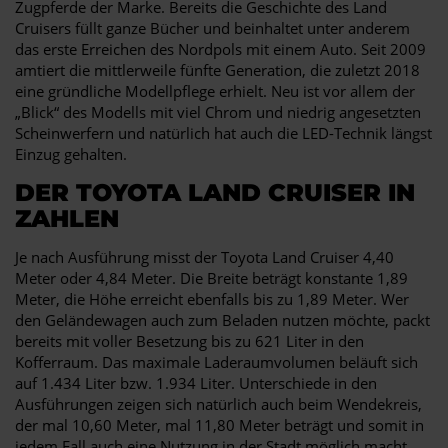
Zugpferde der Marke. Bereits die Geschichte des Land
Cruisers füllt ganze Bücher und beinhaltet unter anderem
das erste Erreichen des Nordpols mit einem Auto. Seit 2009
amtiert die mittlerweile fünfte Generation, die zuletzt 2018
eine gründliche Modellpflege erhielt. Neu ist vor allem der
„Blick“ des Modells mit viel Chrom und niedrig angesetzten
Scheinwerfern und natürlich hat auch die LED-Technik längst
Einzug gehalten.
DER TOYOTA LAND CRUISER IN
ZAHLEN
Je nach Ausführung misst der Toyota Land Cruiser 4,40
Meter oder 4,84 Meter. Die Breite beträgt konstante 1,89
Meter, die Höhe erreicht ebenfalls bis zu 1,89 Meter. Wer
den Geländewagen auch zum Beladen nutzen möchte, packt
bereits mit voller Besetzung bis zu 621 Liter in den
Kofferraum. Das maximale Laderaumvolumen beläuft sich
auf 1.434 Liter bzw. 1.934 Liter. Unterschiede in den
Ausführungen zeigen sich natürlich auch beim Wendekreis,
der mal 10,60 Meter, mal 11,80 Meter beträgt und somit in
jedem Fall auch eine Nutzung in der Stadt möglich macht.