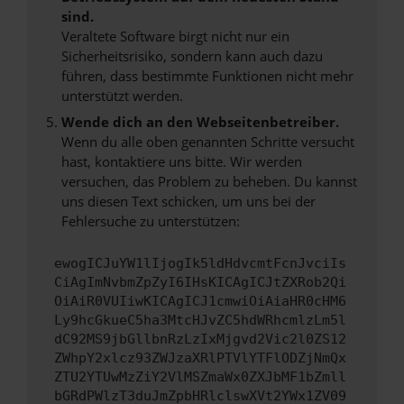
sind.
Veraltete Software birgt nicht nur ein
Sicherheitsrisiko, sondern kann auch dazu
führen, dass bestimmte Funktionen nicht mehr
unterstützt werden.
Wende dich an den Webseitenbetreiber.
Wenn du alle oben genannten Schritte versucht
hast, kontaktiere uns bitte. Wir werden
versuchen, das Problem zu beheben. Du kannst
uns diesen Text schicken, um uns bei der
Fehlersuche zu unterstützen:
ewogICJuYW1lIjogIk5ldHdvcmtFcnJvciIs
CiAgImNvbmZpZyI6IHsKICAgICJtZXRob2Qi
OiAiR0VUIiwKICAgICJ1cmwiOiAiaHR0cHM6
Ly9hcGkueC5ha3MtcHJvZC5hdWRhcmlzLm5l
dC92MS9jbGllbnRzLzIxMjgvd2Vic2l0ZS12
ZWhpY2xlcz93ZWJzaXRlPTVlYTFlODZjNmQx
ZTU2YTUwMzZiY2VlMSZmaWx0ZXJbMF1bZmll
bGRdPWlzT3duJmZpbHRlclswXVt2YWx1ZV09