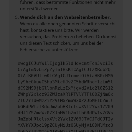
führen, dass bestimmte Funktionen nicht mehr
unterstützt werden.
Wende dich an den Webseitenbetreiber.
Wenn du alle oben genannten Schritte versucht
hast, kontaktiere uns bitte. Wir werden
versuchen, das Problem zu beheben. Du kannst
uns diesen Text schicken, um uns bei der
Fehlersuche zu unterstützen:
ewogICJuYW1lIjogIk5ldHdvcmtFcnJvciIs
CiAgImNvbmZpZyI6IHsKICAgICJtZXRob2Qi
OiAiR0VUIiwKICAgICJ1cmwiOiAiaHR0cHM6
Ly9hcGkueC5ha3MtcHJvZC5hdWRhcmlzLm5l
dC92MS9jbGllbnRzLzIxMjgvd2Vic2l0ZS12
ZWhpY2xlcz93ZWJzaXRlPTVlYTFlODZjNmQx
ZTU2YTUwMzZiY2VlMSZmaWx0ZXJbMF1bZmll
bGRdPWlzT3duJmZpbHRlclswXVt2YWx1ZV09
dHJ1ZSZmaWx0ZXJbMV1bZmllbGRdPW1vZGVs
JmZpbHRlclsxXVt2YWx1ZV09JTVCJTdCJTIy
YXVkYXJpc19pZCUyMiUzQSUyMjViODNlMzc3
OGE5YTUyMzAyNTAwMjFiYiUyMiU3RCU1RCZm