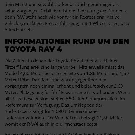
dem Markt und sowohl stärker als auch geräumiger als
seine Vorgänger. Geblieben ist die Bedeutung des Namens,
denn RAV steht nach wie vor für ein Recreational Active
Vehicle (ein aktives Freizeitfahrzeug) mit 4-Wheel-Drive, also
Allradantrieb.
INFORMATIONEN RUND UM DEN
TOYOTA RAV 4
Die Zeiten, in denen der Toyota RAV 4 eher als „kleiner
Flitzer“ fungierte, sind lange vorbei. Mittlerweile misst das
Modell 4,60 Meter bei einer Breite von 1,86 Meter und 1,69
Meter Höhe. Der Radstand wurde gegenüber den
Vorgängern noch einmal erhöht und beläuft sich auf 2,69
Meter. Platz genug für fünf Erwachsene ist vorhanden. Wenn
alle Sitze besetzt sind, stehen 580 Liter Stauraum allein im
Kofferraum zur Verfügung. Das Umklappen der
Rücksitzbank sorgt für 1.690 Liter maximales
Laderaumvolumen. Der Wendekreis beträgt 11,80 Meter,
womit der RAV4 auch in die Innenstadt passt.
Angetrieben wird der Toyota RAV 4 entweder mit einem