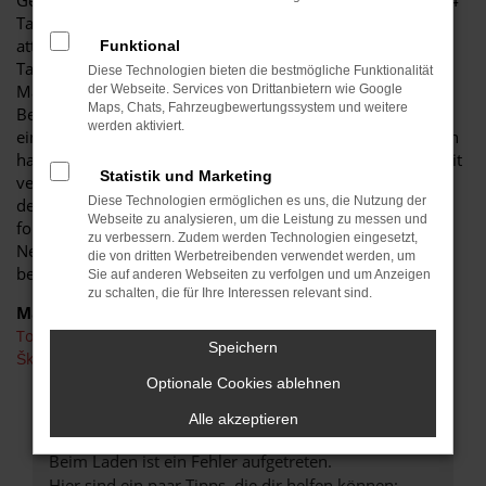
Gebrauchten. Die Rede ist natürlich von einer Toyota RAV 4
Tageszulassung und damit einer cleveren Methode, um
attraktive Rabatte anzubieten. Jede Toyota RAV 4
Funktional
Tageszulassung ist ein Neuwagen, der noch kein einziges
Diese Technologien bieten die bestmögliche Funktionalität
Mal auf der Straße oder anderswo gefahren wurde. Die
der Webseite. Services von Drittanbietern wie Google
Maps, Chats, Fahrzeugbewertungssystem und weitere
Besonderheit liegt in der namensgebenden Zulassung für
werden aktiviert.
einen Tag, womit es sich formal um einen Gebrauchtwagen
handelt. Notwendig ist dieser in der Automobilbranche weit
Statistik und Marketing
verbreitete „Trick“, damit die preislichen Vorgaben seitens
Diese Technologien ermöglichen es uns, die Nutzung der
der Automobilhersteller umgangen werden. Anders
Webseite zu analysieren, um die Leistung zu messen und
formuliert: als Toyota RAV 4 Tageszulassung lässt sich ein
zu verbessern. Zudem werden Technologien eingesetzt,
Neuwagen deutlich günstiger verkaufen, was wir natürlich
die von dritten Werbetreibenden verwendet werden, um
bereitwillig nutzen.
Sie auf anderen Webseiten zu verfolgen und um Anzeigen
zu schalten, die für Ihre Interessen relevant sind.
Marken
Toyota
Speichern
Škoda
Optionale Cookies ablehnen
FEHLER: NETWORK ERROR
Alle akzeptieren
Beim Laden ist ein Fehler aufgetreten.
Hier sind ein paar Tipps, die dir helfen können: