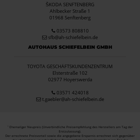
ŠKODA SENFTENBERG
Ahlbecker Straße 1
01968 Senftenberg
03573 808810
sfb@ah-schiefelbein.de
AUTOHAUS SCHIEFELBEIN GMBH
TOYOTA GESCHÄFTSKUNDENZENTRUM
Elsterstraße 102
02977 Hoyerswerda
03571 424018
t.gaebler@ah-schiefelbein.de
Ehemaliger Neupreis (Unverbindliche Preisempfehlung des Herstellers am Tag der
1
Erstzulassung).
Der errechnete Preisvorteil sowie die angegebene Ersparnis errechnet sich gegenüber
der ehemaligen unverbindlichen Preisempfehlung des Herstellers am Tag der