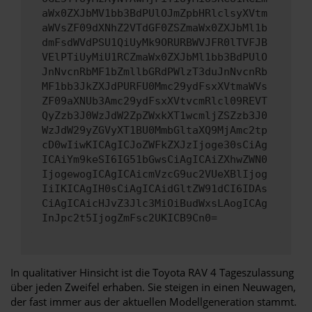
aWx0ZXJbMV1bb3BdPUlOJmZpbHRlclsyXVtm
aWVsZF09dXNhZ2VTdGF0ZSZmaWx0ZXJbMl1b
dmFsdWVdPSU1QiUyMk9ORURBWVJFR0lTVFJB
VElPTiUyMiU1RCZmaWx0ZXJbMl1bb3BdPUlO
JnNvcnRbMF1bZmllbGRdPWlzT3duJnNvcnRb
MF1bb3JkZXJdPURFU0Mmc29ydFsxXVtmaWVs
ZF09aXNUb3Amc29ydFsxXVtvcmRlcl09REVT
QyZzb3J0WzJdW2ZpZWxkXT1wcmljZSZzb3J0
WzJdW29yZGVyXT1BU0MmbGltaXQ9MjAmc2tp
cD0wIiwKICAgICJoZWFkZXJzIjoge30sCiAg
ICAiYm9keSI6IG51bGwsCiAgICAiZXhwZWN0
IjogewogICAgICAicmVzcG9uc2VUeXBlIjog
IiIKICAgIH0sCiAgICAidGltZW91dCI6IDAs
CiAgICAicHJvZ3Jlc3MiOiBudWxsLAogICAg
InJpc2t5IjogZmFsc2UKICB9Cn0=
In qualitativer Hinsicht ist die Toyota RAV 4 Tageszulassung
über jeden Zweifel erhaben. Sie steigen in einen Neuwagen,
der fast immer aus der aktuellen Modellgeneration stammt.