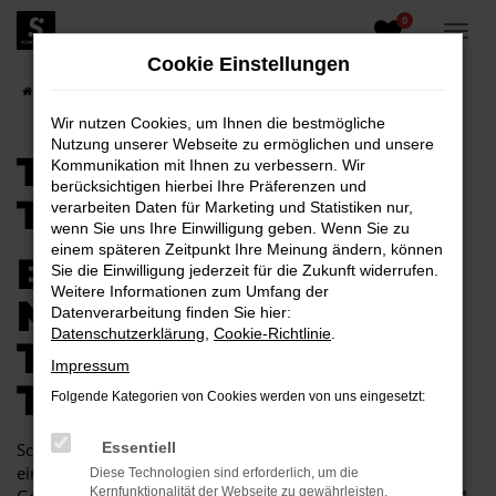
0
Zum
Hauptinhalt
Cookie Einstellungen
springen
Startseite
Toyota
Toyota RAV 4
Toyota RAV 4 Tageszulassung
Wir nutzen Cookies, um Ihnen die bestmögliche
Nutzung unserer Webseite zu ermöglichen und unsere
TOYOTA RAV 4
Kommunikation mit Ihnen zu verbessern. Wir
berücksichtigen hierbei Ihre Präferenzen und
TAGESZULASSUNG
verarbeiten Daten für Marketing und Statistiken nur,
wenn Sie uns Ihre Einwilligung geben. Wenn Sie zu
einem späteren Zeitpunkt Ihre Meinung ändern, können
BEINAHE EIN
Sie die Einwilligung jederzeit für die Zukunft widerrufen.
Weitere Informationen zum Umfang der
NEUWAGEN – IHRE
Datenverarbeitung finden Sie hier:
Datenschutzerklärung
,
Cookie-Richtlinie
.
TOYOTA RAV 4
Impressum
TAGESZULASSUNG
Folgende Kategorien von Cookies werden von uns eingesetzt:
Schon gehört? Beim Autohaus Schiefelbein erhalten Sie
Essentiell
einen Neuwagen und zahlen hierfür den Preis für einen
Diese Technologien sind erforderlich, um die
Kernfunktionalität der Webseite zu gewährleisten.