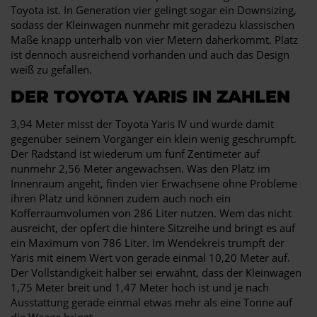
Toyota ist. In Generation vier gelingt sogar ein Downsizing,
sodass der Kleinwagen nunmehr mit geradezu klassischen
Maße knapp unterhalb von vier Metern daherkommt. Platz
ist dennoch ausreichend vorhanden und auch das Design
weiß zu gefallen.
DER TOYOTA YARIS IN ZAHLEN
3,94 Meter misst der Toyota Yaris IV und wurde damit
gegenüber seinem Vorgänger ein klein wenig geschrumpft.
Der Radstand ist wiederum um fünf Zentimeter auf
nunmehr 2,56 Meter angewachsen. Was den Platz im
Innenraum angeht, finden vier Erwachsene ohne Probleme
ihren Platz und können zudem auch noch ein
Kofferraumvolumen von 286 Liter nutzen. Wem das nicht
ausreicht, der opfert die hintere Sitzreihe und bringt es auf
ein Maximum von 786 Liter. Im Wendekreis trumpft der
Yaris mit einem Wert von gerade einmal 10,20 Meter auf.
Der Vollständigkeit halber sei erwähnt, dass der Kleinwagen
1,75 Meter breit und 1,47 Meter hoch ist und je nach
Ausstattung gerade einmal etwas mehr als eine Tonne auf
die Waage bringt.