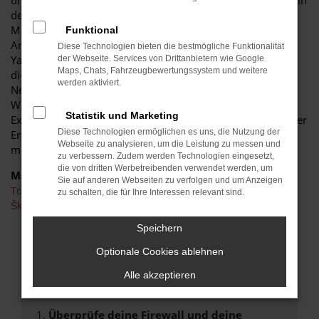
unweigerlich bei einem Toyota Yaris Neuwagen. Vor allem in
der aktuellen Modellgeneration setzt dieses Fahrzeug
Maßstäbe und untermauert eindrucksvoll den enormen
Funktional
Anspruch seines Herstellers. Bei uns gilt, dass jeder Toyota
Diese Technologien bieten die bestmögliche Funktionalität
Yaris Neuwagen individuell zusammengestellt wird. Zu
der Webseite. Services von Drittanbietern wie Google
Maps, Chats, Fahrzeugbewertungssystem und weitere
diesem Zweck nutzen Sie gerne unseren Toyota Yaris
werden aktiviert.
Neuwagen Konfigurator und entscheiden sie nach eigenen
Wünschen, welche Lackfarbe, welcher Motor und welche
Statistik und Marketing
Extras vorhanden sein sollten. Gerne stehen wir Ihnen in der
Diese Technologien ermöglichen es uns, die Nutzung der
Entscheidungsphase mit Rat und Tat zur Seite und bringen
Webseite zu analysieren, um die Leistung zu messen und
mehr als 30 Jahre Erfahrung als Familienbetrieb mit ein.
zu verbessern. Zudem werden Technologien eingesetzt,
die von dritten Werbetreibenden verwendet werden, um
Marken
Sie auf anderen Webseiten zu verfolgen und um Anzeigen
Toyota
zu schalten, die für Ihre Interessen relevant sind.
Škoda
Speichern
FEHLER: NETWORK ERROR
Optionale Cookies ablehnen
Beim Laden ist ein Fehler aufgetreten.
Alle akzeptieren
Hier sind ein paar Tipps, die dir helfen können:
Überprüfe deine Firewall und deine