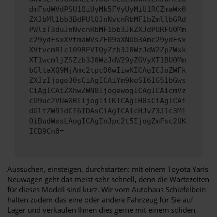
dmFsdWVdPSU1QiUyMk5FVyUyMiU1RCZmaWx0
ZXJbMl1bb3BdPUlOJnNvcnRbMF1bZmllbGRd
PWlzT3duJnNvcnRbMF1bb3JkZXJdPURFU0Mm
c29ydFsxXVtmaWVsZF09aXNUb3Amc29ydFsx
XVtvcmRlcl09REVTQyZzb3J0WzJdW2ZpZWxk
XT1wcmljZSZzb3J0WzJdW29yZGVyXT1BU0Mm
bGltaXQ9MjAmc2tpcD0wIiwKICAgICJoZWFk
ZXJzIjoge30sCiAgICAiYm9keSI6IG51bGws
CiAgICAiZXhwZWN0IjogewogICAgICAicmVz
cG9uc2VUeXBlIjogIiIKICAgIH0sCiAgICAi
dGltZW91dCI6IDAsCiAgICAicHJvZ3Jlc3Mi
OiBudWxsLAogICAgInJpc2t5IjogZmFsc2UK
ICB9Cn0=
Aussuchen, einsteigen, durchstarten: mit einem Toyota Yaris
Neuwagen geht das meist sehr schnell, denn die Wartezeiten
für dieses Modell sind kurz. Wir vom Autohaus Schiefelbein
halten zudem das eine oder andere Fahrzeug für Sie auf
Lager und verkaufen Ihnen dies gerne mit einem soliden