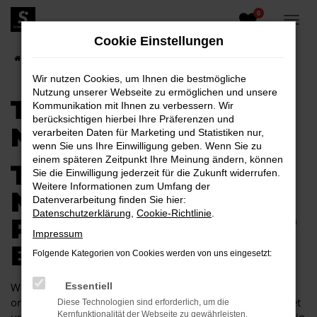
0
Zum
Hauptinhalt
Cookie Einstellungen
springen
Startseite
Toyota
Toyota Yaris
Toyota Yaris Neuwagen
Wir nutzen Cookies, um Ihnen die bestmögliche
Nutzung unserer Webseite zu ermöglichen und unsere
TOYOTA YARIS
Kommunikation mit Ihnen zu verbessern. Wir
berücksichtigen hierbei Ihre Präferenzen und
NEUWAGEN
verarbeiten Daten für Marketing und Statistiken nur,
wenn Sie uns Ihre Einwilligung geben. Wenn Sie zu
einem späteren Zeitpunkt Ihre Meinung ändern, können
TOYOTA YARIS
Sie die Einwilligung jederzeit für die Zukunft widerrufen.
Weitere Informationen zum Umfang der
NEUWAGEN –
Datenverarbeitung finden Sie hier:
Datenschutzerklärung
,
Cookie-Richtlinie
.
PREMIUMQUALITÄT
Impressum
ERWARTET SIE
Folgende Kategorien von Cookies werden von uns eingesetzt:
Wer sich beim Autokauf ausschließlich an der Qualität
Essentiell
orientiert und keine Kompromisse eingehen möchte, landet
Diese Technologien sind erforderlich, um die
Kernfunktionalität der Webseite zu gewährleisten.