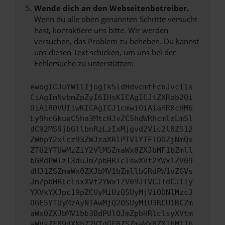
Wende dich an den Webseitenbetreiber.
Wenn du alle oben genannten Schritte versucht
hast, kontaktiere uns bitte. Wir werden
versuchen, das Problem zu beheben. Du kannst
uns diesen Text schicken, um uns bei der
Fehlersuche zu unterstützen:
ewogICJuYW1lIjogIk5ldHdvcmtFcnJvciIs
CiAgImNvbmZpZyI6IHsKICAgICJtZXRob2Qi
OiAiR0VUIiwKICAgICJ1cmwiOiAiaHR0cHM6
Ly9hcGkueC5ha3MtcHJvZC5hdWRhcmlzLm5l
dC92MS9jbGllbnRzLzIxMjgvd2Vic2l0ZS12
ZWhpY2xlcz93ZWJzaXRlPTVlYTFlODZjNmQx
ZTU2YTUwMzZiY2VlMSZmaWx0ZXJbMF1bZmll
bGRdPWlzT3duJmZpbHRlclswXVt2YWx1ZV09
dHJ1ZSZmaWx0ZXJbMV1bZmllbGRdPW1vZGVs
JmZpbHRlclsxXVt2YWx1ZV09JTVCJTdCJTIy
YXVkYXJpc19pZCUyMiUzQSUyMjViODNlMzc3
OGE5YTUyMzAyNTAwMjQ2OSUyMiU3RCU1RCZm
aWx0ZXJbMV1bb3BdPUlOJmZpbHRlclsyXVtm
aWVsZF09dXNhZ2VTdGF0ZSZmaWx0ZXJbMl1b