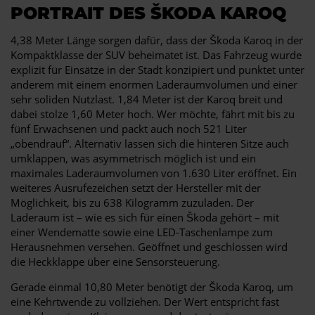
PORTRAIT DES ŠKODA KAROQ
4,38 Meter Länge sorgen dafür, dass der Škoda Karoq in der
Kompaktklasse der SUV beheimatet ist. Das Fahrzeug wurde
explizit für Einsätze in der Stadt konzipiert und punktet unter
anderem mit einem enormen Laderaumvolumen und einer
sehr soliden Nutzlast. 1,84 Meter ist der Karoq breit und
dabei stolze 1,60 Meter hoch. Wer möchte, fährt mit bis zu
fünf Erwachsenen und packt auch noch 521 Liter
„obendrauf“. Alternativ lassen sich die hinteren Sitze auch
umklappen, was asymmetrisch möglich ist und ein
maximales Laderaumvolumen von 1.630 Liter eröffnet. Ein
weiteres Ausrufezeichen setzt der Hersteller mit der
Möglichkeit, bis zu 638 Kilogramm zuzuladen. Der
Laderaum ist – wie es sich für einen Škoda gehört – mit
einer Wendematte sowie eine LED-Taschenlampe zum
Herausnehmen versehen. Geöffnet und geschlossen wird
die Heckklappe über eine Sensorsteuerung.
Gerade einmal 10,80 Meter benötigt der Škoda Karoq, um
eine Kehrtwende zu vollziehen. Der Wert entspricht fast