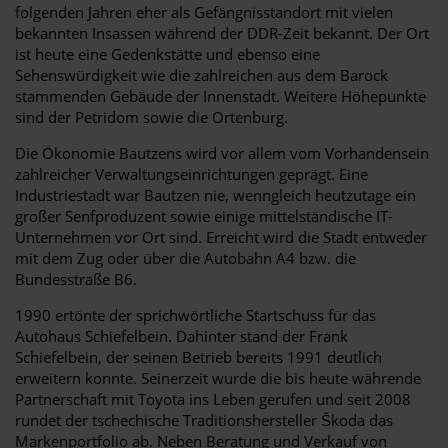
folgenden Jahren eher als Gefängnisstandort mit vielen
bekannten Insassen während der DDR-Zeit bekannt. Der Ort
ist heute eine Gedenkstätte und ebenso eine
Sehenswürdigkeit wie die zahlreichen aus dem Barock
stammenden Gebäude der Innenstadt. Weitere Höhepunkte
sind der Petridom sowie die Ortenburg.
Die Ökonomie Bautzens wird vor allem vom Vorhandensein
zahlreicher Verwaltungseinrichtungen geprägt. Eine
Industriestadt war Bautzen nie, wenngleich heutzutage ein
großer Senfproduzent sowie einige mittelständische IT-
Unternehmen vor Ort sind. Erreicht wird die Stadt entweder
mit dem Zug oder über die Autobahn A4 bzw. die
Bundesstraße B6.
1990 ertönte der sprichwörtliche Startschuss für das
Autohaus Schiefelbein. Dahinter stand der Frank
Schiefelbein, der seinen Betrieb bereits 1991 deutlich
erweitern konnte. Seinerzeit wurde die bis heute währende
Partnerschaft mit Toyota ins Leben gerufen und seit 2008
rundet der tschechische Traditionshersteller Škoda das
Markenportfolio ab. Neben Beratung und Verkauf von