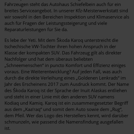
Fahrzeugen steht das Autohaus Schiefelbein auch für ein
breites Serviceangebot. In unserer Kfz-Meisterwerkstatt sind
wir sowohl in den Bereichen Inspektion und Klimaservice als
auch für Fragen der Leistungssteigerung und viele
Reparaturleistungen für Sie da.
Es lebe der Yeti. Mit dem Škoda Karoq unterstreicht die
tschechische VW-Tochter ihren hohen Anspruch in der
Klasse der kompakten SUV. Das Fahrzeug gilt als direkter
Nachfolger und hat dem überaus beliebten
„Schneemenschen“ in puncto Komfort und Effizienz einiges
voraus. Eine Weiterentwicklung? Auf jeden Fall, was auch
durch die direkte Verleihung eines „Goldenen Lenkrads“ im
Jahr des Erscheinens 2017 zum Ausdruck kommt. Der Name
des Škoda Karoq ist der Sprache der Inuit Alaskas entliehen
und steht in einer Linie mit den anderen SUV namens
Kodiaq und Kamiq. Karoq ist ein zusammengesetzter Begriff
aus dem „Kaa‘raq“ und somit dem Auto sowie dem „Rug“,
dem Pfeil. Wer das Logo des Herstellers kennt, wird darüber
schmunzeln, wie passend die Namensfindung ausgefallen
ist.