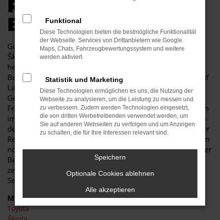
R AUTOKAUF IN
BAUTZEN
Funktional
Diese Technologien bieten die bestmögliche Funktionalität
der Webseite. Services von Drittanbietern wie Google
Günstige Mobilität in Bautzen kann so einfach sein. Ein
Maps, Chats, Fahrzeugbewertungssystem und weitere
Škoda Karoq Gebrauchtwagen besticht durch seine
werden aktiviert.
herausragende Qualität und erweist sich als jahrelanger
Begleiter. Sowohl im Stadtverkehr von Bautzen als auch auf
Statistik und Marketing
Landstraße und Autobahn ist der Škoda Karoq
Diese Technologien ermöglichen es uns, die Nutzung der
Gebrauchtwagen eine perfekte Lösung und wird Ihnen viel
Webseite zu analysieren, um die Leistung zu messen und
Freude bereiten. Unser Autohaus ist seit mehr als 30 Jahren
zu verbessern. Zudem werden Technologien eingesetzt,
die von dritten Werbetreibenden verwendet werden, um
im Geschäft. Wir sind nicht nur Experten für Fahrzeuge wie
Sie auf anderen Webseiten zu verfolgen und um Anzeigen
den Škoda Karoq Gebrauchtwagen, sondern auch tief in der
zu schalten, die für Ihre Interessen relevant sind.
Region Bautzen verankert. In unserem Unternehmen zählen
noch Werte wie Vertrauen und Kundennähe, was Sie in jeder
Speichern
Beratung im positivsten Sinne erfahren. Des Weiteren
zeichnen wir uns durch ein breites Fahrzeug- und
Optionale Cookies ablehnen
Serviceangebot und günstige Preise
Alle akzeptieren
Marken
Toyota
Škoda