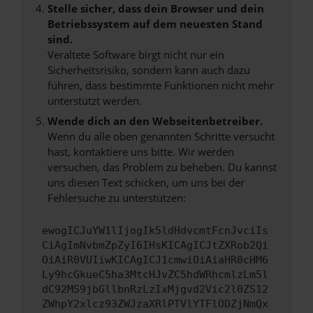
Stelle sicher, dass dein Browser und dein
Betriebssystem auf dem neuesten Stand
sind.
Veraltete Software birgt nicht nur ein
Sicherheitsrisiko, sondern kann auch dazu
führen, dass bestimmte Funktionen nicht mehr
unterstützt werden.
Wende dich an den Webseitenbetreiber.
Wenn du alle oben genannten Schritte versucht
hast, kontaktiere uns bitte. Wir werden
versuchen, das Problem zu beheben. Du kannst
uns diesen Text schicken, um uns bei der
Fehlersuche zu unterstützen:
ewogICJuYW1lIjogIk5ldHdvcmtFcnJvciIs
CiAgImNvbmZpZyI6IHsKICAgICJtZXRob2Qi
OiAiR0VUIiwKICAgICJ1cmwiOiAiaHR0cHM6
Ly9hcGkueC5ha3MtcHJvZC5hdWRhcmlzLm5l
dC92MS9jbGllbnRzLzIxMjgvd2Vic2l0ZS12
ZWhpY2xlcz93ZWJzaXRlPTVlYTFlODZjNmQx