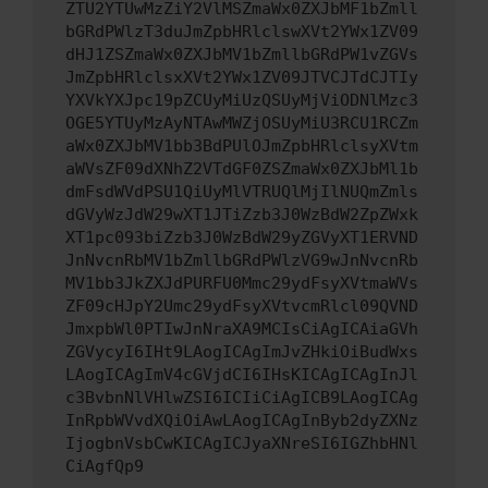
ZTU2YTUwMzZiY2VlMSZmaWx0ZXJbMF1bZmll
bGRdPWlzT3duJmZpbHRlclswXVt2YWx1ZV09
dHJ1ZSZmaWx0ZXJbMV1bZmllbGRdPW1vZGVs
JmZpbHRlclsxXVt2YWx1ZV09JTVCJTdCJTIy
YXVkYXJpc19pZCUyMiUzQSUyMjViODNlMzc3
OGE5YTUyMzAyNTAwMWZjOSUyMiU3RCU1RCZm
aWx0ZXJbMV1bb3BdPUlOJmZpbHRlclsyXVtm
aWVsZF09dXNhZ2VTdGF0ZSZmaWx0ZXJbMl1b
dmFsdWVdPSU1QiUyMlVTRUQlMjIlNUQmZmls
dGVyWzJdW29wXT1JTiZzb3J0WzBdW2ZpZWxk
XT1pc093biZzb3J0WzBdW29yZGVyXT1ERVND
JnNvcnRbMV1bZmllbGRdPWlzVG9wJnNvcnRb
MV1bb3JkZXJdPURFU0Mmc29ydFsyXVtmaWVs
ZF09cHJpY2Umc29ydFsyXVtvcmRlcl09QVND
JmxpbWl0PTIwJnNraXA9MCIsCiAgICAiaGVh
ZGVycyI6IHt9LAogICAgImJvZHkiOiBudWxs
LAogICAgImV4cGVjdCI6IHsKICAgICAgInJl
c3BvbnNlVHlwZSI6ICIiCiAgICB9LAogICAg
InRpbWVvdXQiOiAwLAogICAgInByb2dyZXNz
IjogbnVsbCwKICAgICJyaXNreSI6IGZhbHNl
CiAgfQp9