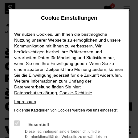
0
Zum
Hauptinhalt
Cookie Einstellungen
springen
Startseite
Bautzen
Škoda
Škoda Karoq
Škoda Karoq
Gebrauchtwagen für Bautzen
Wir nutzen Cookies, um Ihnen die bestmögliche
Nutzung unserer Webseite zu ermöglichen und unsere
Kommunikation mit Ihnen zu verbessern. Wir
ŠKODA KAROQ
berücksichtigen hierbei Ihre Präferenzen und
verarbeiten Daten für Marketing und Statistiken nur,
GEBRAUCHTWAGEN
wenn Sie uns Ihre Einwilligung geben. Wenn Sie zu
einem späteren Zeitpunkt Ihre Meinung ändern, können
FÜR BAUTZEN
Sie die Einwilligung jederzeit für die Zukunft widerrufen.
Weitere Informationen zum Umfang der
Datenverarbeitung finden Sie hier:
ŠKODA KAROQ
Datenschutzerklärung
,
Cookie-Richtlinie
.
GEBRAUCHTWAGEN
Impressum
Folgende Kategorien von Cookies werden von uns eingesetzt:
–
Essentiell
VERTRAUENSVOLLE
Diese Technologien sind erforderlich, um die
Kernfunktionalität der Webseite zu gewährleisten.