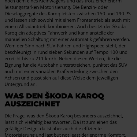
noch dem eines Kleinwagens und das trotz einer enorm
leistungsstarken Motorisierung. Die Benzin- oder
Dieselaggregate des Karoq leisten zwischen 150 und 190 PS
und lassen sich sowohl mit einem Frontantrieb als auch mit
einem Allradantrieb kombinieren. Auch besitzt der Škoda
Karoq ein adaptives Fahrwerk und kann anstelle der
manuellen Schaltung mit einer Automatik gefahren werden.
Wem der Sinn nach SUV-Fahren und Highspeed steht, der
beschleunigt in rund sieben Sekunden auf Tempo 100 und
erreicht bis zu 211 km/h. Neben diesen Werten, die die
Eignung für die Autobahn unterstreichen, punktet das SUV
auch mit einer variablen Kraftverteilung zwischen den
Achsen und passt sich auf diese Weise dem jeweiligen
Untergrund an.
WAS DEN ŠKODA KAROQ
AUSZEICHNET
Die Frage, was den Škoda Karoq besonders auszeichnet,
lässt sich vielfältig beantworten. Da ist zum einen das
gefällige Design, da ist aber auch die effiziente
Motorisierung und last but not least der enorme Komfort.