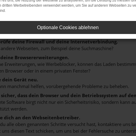
 es uns, die Nutzung der Webseite zu analysieren, um die Leistung zu messen u
on dritten Werbetreibenden verwendet werden, um Sie auf anderen Webseiten zu ve
ER: NETWORK ERROR
ind.
n ist ein Fehler aufgetreten.
Optionale Cookies ablehnen
 ein paar Tipps, die dir helfen können:
rüfe deine Firewall und deine Internetverbindung.
 andere Webseiten, zum Beispiel deine Suchmaschine?
 deine Browsererweiterungen.
 Erweiterungen, wie Werbeblocker, können das Laden bestimmter 
n Browser oder in einem privaten Fenster?
e dein Gerät neu.
ann manchmal helfen, vorübergehende Probleme zu beheben.
e sicher, dass dein Browser und dein Betriebssystem auf de
ete Software birgt nicht nur ein Sicherheitsrisiko, sondern kann
tützt werden.
 dich an den Webseitenbetreiber.
u alle oben genannten Schritte versucht hast, kontaktiere uns 
 uns diesen Text schicken, um uns bei der Fehlersuche zu unterst