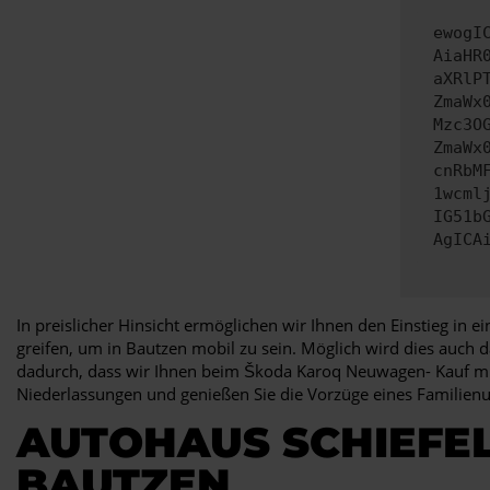
ewogI
AiaHR
aXRlP
ZmaWx
Mzc3O
ZmaWx
cnRbM
1wcml
IG51b
AgICA
In preislicher Hinsicht ermöglichen wir Ihnen den Einstieg in 
greifen, um in Bautzen mobil zu sein. Möglich wird dies auch
dadurch, dass wir Ihnen beim Škoda Karoq Neuwagen- Kauf mit
Niederlassungen und genießen Sie die Vorzüge eines Familien
AUTOHAUS SCHIEFEL
BAUTZEN