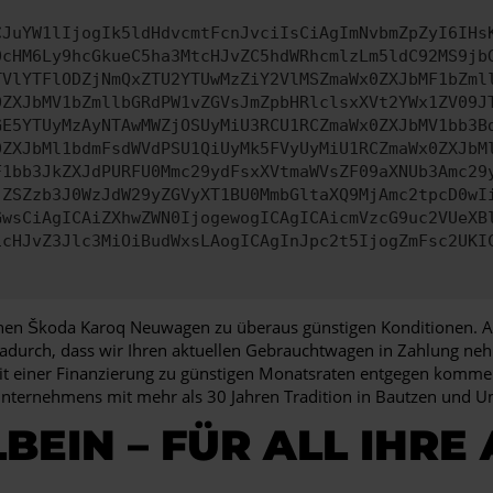
CJuYW1lIjogIk5ldHdvcmtFcnJvciIsCiAgImNvbmZpZyI6IHs
0cHM6Ly9hcGkueC5ha3MtcHJvZC5hdWRhcmlzLm5ldC92MS9jb
TVlYTFlODZjNmQxZTU2YTUwMzZiY2VlMSZmaWx0ZXJbMF1bZml
0ZXJbMV1bZmllbGRdPW1vZGVsJmZpbHRlclsxXVt2YWx1ZV09J
GE5YTUyMzAyNTAwMWZjOSUyMiU3RCU1RCZmaWx0ZXJbMV1bb3B
0ZXJbMl1bdmFsdWVdPSU1QiUyMk5FVyUyMiU1RCZmaWx0ZXJbM
F1bb3JkZXJdPURFU0Mmc29ydFsxXVtmaWVsZF09aXNUb3Amc29
jZSZzb3J0WzJdW29yZGVyXT1BU0MmbGltaXQ9MjAmc2tpcD0wI
GwsCiAgICAiZXhwZWN0IjogewogICAgICAicmVzcG9uc2VUeXB
icHJvZ3Jlc3MiOiBudWxsLAogICAgInJpc2t5IjogZmFsc2UKI
einen Škoda Karoq Neuwagen zu überaus günstigen Konditionen. Ande
 dadurch, dass wir Ihren aktuellen Gebrauchtwagen in Zahlung ne
 einer Finanzierung zu günstigen Monatsraten entgegen kommen. 
unternehmens mit mehr als 30 Jahren Tradition in Bautzen und 
BEIN – FÜR ALL IHRE