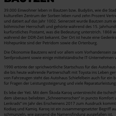
39.000 Einwohner leben in Bautzen bzw. Budyšin, wie die Stadt
kulturellen Zentrum der Sorben leben rund zehn Prozent Vert
und datiert auf das Jahr 1002. Seinerzeit wurde Bautzen zum
böhmischer Herrschaft und gehörte während des 15. Jahrhunder
kurfürstliches Postamt, was die Bedeutung unterstrich. 1868 
während der DDR-Zeit bekannt. Der Ort ist heute eine Gedenk
Höhepunkte sind der Petridom sowie die Ortenburg.
Die Ökonomie Bautzens wird vor allem vom Vorhandensein zahlr
Senfproduzent sowie einige mittelständische IT-Unternehmen v
1990 ertönte der sprichwörtliche Startschuss für das Autohaus 
die bis heute währende Partnerschaft mit Toyota ins Leben ge
von Fahrzeugen steht das Autohaus Schiefelbein auch für ein b
für Fragen der Leistungssteigerung und viele Reparaturleistunge
Es lebe der Yeti. Mit dem Škoda Karoq unterstreicht die tsche
dem überaus beliebten „Schneemenschen“ in puncto Komfort und
Lenkrads“ im Jahr des Erscheinens 2017 zum Ausdruck kommt. 
Kodiaq und Kamiq. Karoq ist ein zusammengesetzter Begriff au
schmunzeln, wie passend die Namensfindung ausgefallen ist.