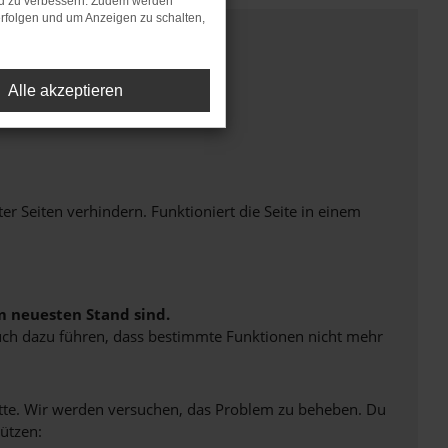
nd zu verbessern. Zudem werden
rfolgen und um Anzeigen zu schalten,
Alle akzeptieren
Seiten verhindern. Funktioniert die Seite in einem
m neuesten Stand sind.
 auch dazu führen, dass bestimmte Funktionen nicht mehr
bitte. Wir werden versuchen, das Problem zu beheben. Du
ützen: