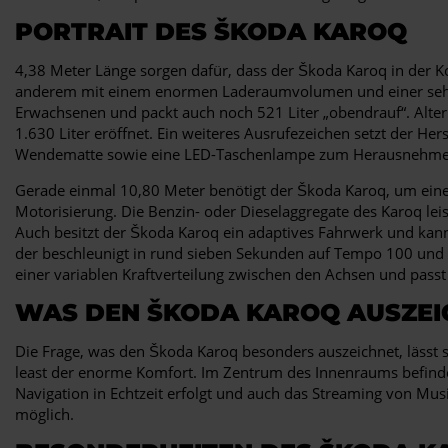
PORTRAIT DES ŠKODA KAROQ
4,38 Meter Länge sorgen dafür, dass der Škoda Karoq in der Ko
anderem mit einem enormen Laderaumvolumen und einer sehr sol
Erwachsenen und packt auch noch 521 Liter „obendrauf“. Alte
1.630 Liter eröffnet. Ein weiteres Ausrufezeichen setzt der Her
Wendematte sowie eine LED-Taschenlampe zum Herausnehmen v
Gerade einmal 10,80 Meter benötigt der Škoda Karoq, um eine 
Motorisierung. Die Benzin- oder Dieselaggregate des Karoq le
Auch besitzt der Škoda Karoq ein adaptives Fahrwerk und kan
der beschleunigt in rund sieben Sekunden auf Tempo 100 und e
einer variablen Kraftverteilung zwischen den Achsen und passt
WAS DEN ŠKODA KAROQ AUSZEI
Die Frage, was den Škoda Karoq besonders auszeichnet, lässt sic
least der enorme Komfort. Im Zentrum des Innenraums befindet
Navigation in Echtzeit erfolgt und auch das Streaming von Musi
möglich.