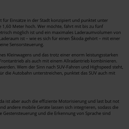
für Einsätze in der Stadt konzipiert und punktet unter
1,60 Meter hoch. Wer möchte, fährt mit bis zu fünf
metrisch möglich ist und ein maximales Laderaumvolumen von
Laderaum ist – wie es sich für einen Škoda gehört – mit einer
eine Sensorsteuerung.
nes Kleinwagens und das trotz einer enorm leistungsstarken
Frontantrieb als auch mit einem Allradantrieb kombinieren.
n werden. Wem der Sinn nach SUV-Fahren und Highspeed steht,
ür die Autobahn unterstreichen, punktet das SUV auch mit
a ist aber auch die effiziente Motorisierung und last but not
d andere mobile Geräte lassen sich integrieren, sodass die
 eine Gestensteuerung und die Erkennung von Sprache sind