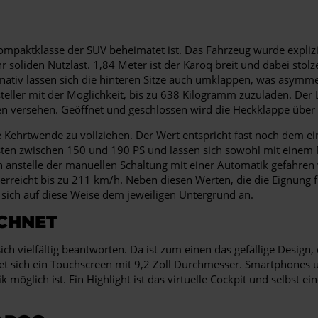
mpaktklasse der SUV beheimatet ist. Das Fahrzeug wurde explizit 
iden Nutzlast. 1,84 Meter ist der Karoq breit und dabei stolze 
rnativ lassen sich die hinteren Sitze auch umklappen, was asym
steller mit der Möglichkeit, bis zu 638 Kilogramm zuzuladen. Der 
ersehen. Geöffnet und geschlossen wird die Heckklappe über 
Kehrtwende zu vollziehen. Der Wert entspricht fast noch dem ei
isten zwischen 150 und 190 PS und lassen sich sowohl mit einem 
n anstelle der manuellen Schaltung mit einer Automatik gefahre
rreicht bis zu 211 km/h. Neben diesen Werten, die die Eignung f
 sich auf diese Weise dem jeweiligen Untergrund an.
CHNET
h vielfältig beantworten. Da ist zum einen das gefällige Design, d
 sich ein Touchscreen mit 9,2 Zoll Durchmesser. Smartphones un
k möglich ist. Ein Highlight ist das virtuelle Cockpit und selbst