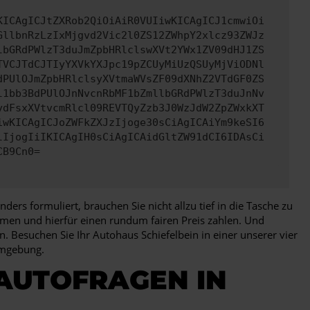
KICAgICJtZXRob2QiOiAiR0VUIiwKICAgICJ1cmwiOi
GllbnRzLzIxMjgvd2Vic2l0ZS12ZWhpY2xlcz93ZWJz
lbGRdPWlzT3duJmZpbHRlclswXVt2YWx1ZV09dHJ1ZS
TVCJTdCJTIyYXVkYXJpc19pZCUyMiUzQSUyMjViODNl
dPUlOJmZpbHRlclsyXVtmaWVsZF09dXNhZ2VTdGF0ZS
l1bb3BdPUlOJnNvcnRbMF1bZmllbGRdPWlzT3duJnNv
ydFsxXVtvcmRlcl09REVTQyZzb3J0WzJdW2ZpZWxkXT
iwKICAgICJoZWFkZXJzIjoge30sCiAgICAiYm9keSI6
lIjogIiIKICAgIH0sCiAgICAidGltZW91dCI6IDAsCi
CB9Cn0=
rs formuliert, brauchen Sie nicht allzu tief in die Tasche zu
hmen und hierfür einen rundum fairen Preis zahlen. Und
Besuchen Sie Ihr Autohaus Schiefelbein in einer unserer vier
Umgebung.
 AUTOFRAGEN IN