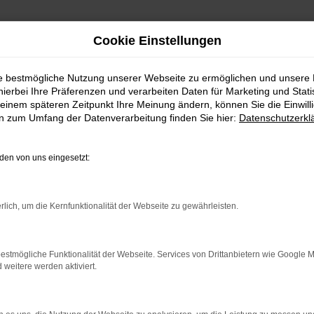
Cookie Einstellungen
 Bautzen
ie bestmögliche Nutzung unserer Webseite zu ermöglichen und unsere
hierbei Ihre Präferenzen und verarbeiten Daten für Marketing und Stati
AGEN FÜR BAUTZEN
einem späteren Zeitpunkt Ihre Meinung ändern, können Sie die Einwillig
en zum Umfang der Datenverarbeitung finden Sie hier:
Datenschutzerkl
– EXZELLENTE MOBILITÄT
en von uns eingesetzt:
einen Škoda Karoq Neuwagen. Der Grund liegt unter anderem in de
 wurde. Entsprechend genießen Sie mit Ihrem Škoda Karoq Neuwa
d sich bereits darüber einig, dass ein Škoda Karoq Neuwagen weit
rlich, um die Kernfunktionalität der Webseite zu gewährleisten.
uwagen für Bautzen bis ins kleinste Detail nach eigenen Wünsche
ir beraten Sie gern.
estmögliche Funktionalität der Webseite. Services von Drittanbietern wie Google 
eitere werden aktiviert.