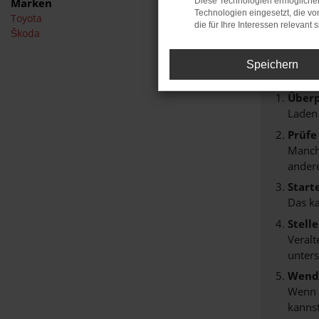
Marken
Diese Technologien ermöglichen
Technologien eingesetzt, die v
Toyota
FEHL
die für Ihre Interessen relevant s
Škoda
Beim Lade
Speichern
Hier sind
Überp
Laden
Prüfe
Manche
andere
Start
Das k
Stell
Veralt
unters
Wende
Wenn d
kannst