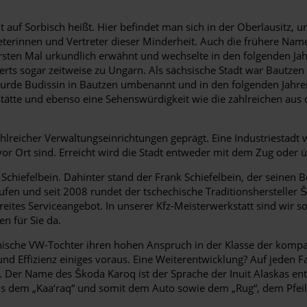
 auf Sorbisch heißt. Hier befindet man sich in der Oberlausitz,
reterinnen und Vertreter dieser Minderheit. Auch die frühere N
 ersten Mal urkundlich erwähnt und wechselte in den folgenden J
ts sogar zeitweise zu Ungarn. Als sächsische Stadt war Bautzen
wurde Budissin in Bautzen umbenannt und in den folgenden Jahren
stätte und ebenso eine Sehenswürdigkeit wie die zahlreichen a
eicher Verwaltungseinrichtungen geprägt. Eine Industriestadt w
or Ort sind. Erreicht wird die Stadt entweder mit dem Zug oder
Schiefelbein. Dahinter stand der Frank Schiefelbein, der seinen B
rufen und seit 2008 rundet der tschechische Traditionsherstelle
reites Serviceangebot. In unserer Kfz-Meisterwerkstatt sind wir 
n für Sie da.
chische VW-Tochter ihren hohen Anspruch in der Klasse der kompak
 Effizienz einiges voraus. Eine Weiterentwicklung? Auf jeden Fa
Der Name des Škoda Karoq ist der Sprache der Inuit Alaskas ent
s dem „Kaa‘raq“ und somit dem Auto sowie dem „Rug“, dem Pfeil.