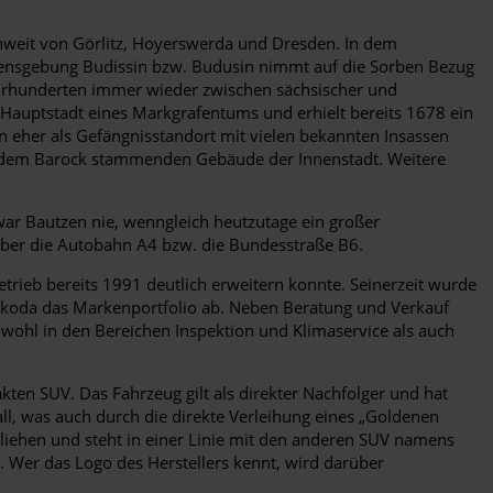
 unweit von Görlitz, Hoyerswerda und Dresden. In dem
amensgebung Budissin bzw. Budusin nimmt auf die Sorben Bezug
ahrhunderten immer wieder zwischen sächsischer und
 Hauptstadt eines Markgrafentums und erhielt bereits 1678 ein
 eher als Gefängnisstandort mit vielen bekannten Insassen
us dem Barock stammenden Gebäude der Innenstadt. Weitere
ar Bautzen nie, wenngleich heutzutage ein großer
 über die Autobahn A4 bzw. die Bundesstraße B6.
etrieb bereits 1991 deutlich erweitern konnte. Seinerzeit wurde
r Škoda das Markenportfolio ab. Neben Beratung und Verkauf
sowohl in den Bereichen Inspektion und Klimaservice als auch
ten SUV. Das Fahrzeug gilt als direkter Nachfolger und hat
ll, was auch durch die direkte Verleihung eines „Goldenen
liehen und steht in einer Linie mit den anderen SUV namens
 Wer das Logo des Herstellers kennt, wird darüber