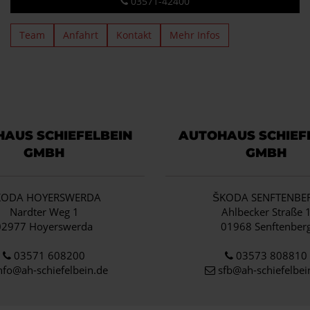
03571-42400
Team
Anfahrt
Kontakt
Mehr Infos
AUS SCHIEFELBEIN
AUTOHAUS SCHIEF
GMBH
GMBH
KODA HOYERSWERDA
ŠKODA SENFTENBE
Nardter Weg 1
Ahlbecker Straße 
02977 Hoyerswerda
01968 Senftenber
03571 608200
03573 808810
nfo
@ah-schiefelbein.de
sfb@ah-schiefelbei