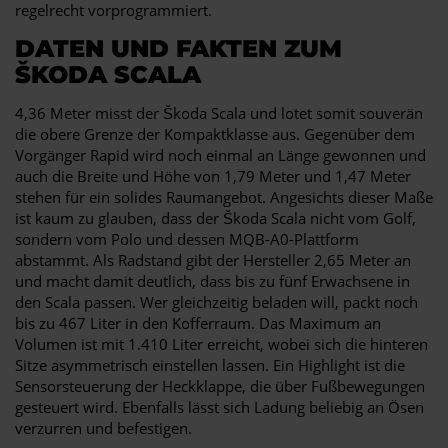
regelrecht vorprogrammiert.
DATEN UND FAKTEN ZUM
ŠKODA SCALA
4,36 Meter misst der Škoda Scala und lotet somit souverän
die obere Grenze der Kompaktklasse aus. Gegenüber dem
Vorgänger Rapid wird noch einmal an Länge gewonnen und
auch die Breite und Höhe von 1,79 Meter und 1,47 Meter
stehen für ein solides Raumangebot. Angesichts dieser Maße
ist kaum zu glauben, dass der Škoda Scala nicht vom Golf,
sondern vom Polo und dessen MQB-A0-Plattform
abstammt. Als Radstand gibt der Hersteller 2,65 Meter an
und macht damit deutlich, dass bis zu fünf Erwachsene in
den Scala passen. Wer gleichzeitig beladen will, packt noch
bis zu 467 Liter in den Kofferraum. Das Maximum an
Volumen ist mit 1.410 Liter erreicht, wobei sich die hinteren
Sitze asymmetrisch einstellen lassen. Ein Highlight ist die
Sensorsteuerung der Heckklappe, die über Fußbewegungen
gesteuert wird. Ebenfalls lässt sich Ladung beliebig an Ösen
verzurren und befestigen.