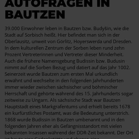
AUTOFRAGEN IN
BAUTZEN
39.000 Einwohner leben in Bautzen bzw. Budyšin, wie die
Stadt auf Sorbisch heißt. Hier befindet man sich in der
Oberlausitz, unweit von Görlitz, Hoyerswerda und Dresden.
In dem kulturellen Zentrum der Sorben leben rund zehn
Prozent Vertreterinnen und Vertreter dieser Minderheit.
Auch die frühere Namensgebung Budissin bzw. Budusin
nimmt auf die Sorben Bezug und datiert auf das Jahr 1002.
Seinerzeit wurde Bautzen zum ersten Mal urkundlich
erwähnt und wechselte in den folgenden Jahrhunderten
immer wieder zwischen sächsischer und böhmischer
Herrschaft und gehörte während des 15. Jahrhunderts sogar
zeitweise zu Ungarn. Als sächsische Stadt war Bautzen
Hauptstadt eines Markgrafentums und erhielt bereits 1678
ein kurfürstliches Postamt, was die Bedeutung unterstrich.
1868 wurde Budissin in Bautzen umbenannt und in den
folgenden Jahren eher als Gefängnisstandort mit vielen
bekannten Insassen während der DDR-Zeit bekannt. Der Ort
ist heute eine Gedenkstätte und ebenso eine