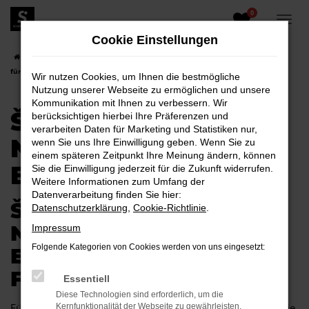
0
Zum
Hauptinhalt
Cookie Einstellungen
springen
Startseite
Bautzen
Škoda
Škoda Scala
Škoda Scala Neuwagen
für Bautzen
Wir nutzen Cookies, um Ihnen die bestmögliche
Nutzung unserer Webseite zu ermöglichen und unsere
Kommunikation mit Ihnen zu verbessern. Wir
ŠKODA SCALA
berücksichtigen hierbei Ihre Präferenzen und
verarbeiten Daten für Marketing und Statistiken nur,
NEUWAGEN FÜR
wenn Sie uns Ihre Einwilligung geben. Wenn Sie zu
einem späteren Zeitpunkt Ihre Meinung ändern, können
BAUTZEN
Sie die Einwilligung jederzeit für die Zukunft widerrufen.
Weitere Informationen zum Umfang der
Datenverarbeitung finden Sie hier:
ŠKODA SCALA
Datenschutzerklärung
,
Cookie-Richtlinie
.
NEUWAGEN –
Impressum
Folgende Kategorien von Cookies werden von uns eingesetzt:
EXZELLENTE MOBILITÄT
FÜR BAUTZEN
Essentiell
Diese Technologien sind erforderlich, um die
Für Bautzen gibt es kaum ein Fahrzeug, das so gut passt wie
Kernfunktionalität der Webseite zu gewährleisten.