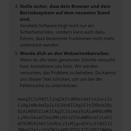
Stelle sicher, dass dein Browser und dein
Betriebssystem auf dem neuesten Stand
sind.
Veraltete Software birgt nicht nur ein
Sicherheitsrisiko, sondern kann auch dazu
führen, dass bestimmte Funktionen nicht mehr
unterstützt werden.
Wende dich an den Webseitenbetreiber.
Wenn du alle oben genannten Schritte versucht
hast, kontaktiere uns bitte. Wir werden
versuchen, das Problem zu beheben. Du kannst
uns diesen Text schicken, um uns bei der
Fehlersuche zu unterstützen:
ewogICJuYW1lIjogIk5ldHdvcmtFcnJvciIs
CiAgImNvbmZpZyI6IHsKICAgICJtZXRob2Qi
OiAiR0VUIiwKICAgICJ1cmwiOiAiaHR0cHM6
Ly9hcGkueC5ha3MtcHJvZC5hdWRhcmlzLm5l
dC92MS9jbGllbnRzLzIxMjgvd2Vic2l0ZS12
ZWhpY2xlcz93ZWJzaXRlPTVlYTFlODZjNmQx