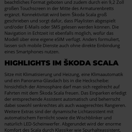
beachtliches Format geboten und zudem durch ein 9,2 Zoll
großen Touchscreen in der Mitte des Armaturenbretts
ergänzt. Konnektivität wird beim Škoda Scala groß
geschrieben und sorgt dafür, dass Playlisten abgespielt
und/oder E-Mails oder SMS gelesen werden können. Die
Navigation in Echtzeit ist ebenfalls möglich, wofür das
Modell über eine eigene eSIM verfügt. Anders formuliert,
lassen sich mobile Dienste auch ohne direkte Einbindung
eines Smartphones nutzen.
HIGHLIGHTS IM ŠKODA SCALA
Sitze mit Klimatisierung und Heizung, eine Klimaautomatik
und ein Panorama-Glasdach bis in die Heckscheibe:
hinsichtlich der Atmosphäre darf man sich regelrecht auf
Fahrten mit dem Škoda Scala freuen. Das Einparken erledigt
der entsprechende Assistent automatisch und beherrscht
dabei sowohl senkrechtes als auch waagerechtes Rangieren.
Weitere Extras sind der dynamische Lichtassistent mit
automatischem Fernlicht sowie die Wischblinker und
natürlich LED-Scheinwerfer. Abgerundet wird der enorme
Komfort des Scala durch Klassiker wie Spurhalteassistent,