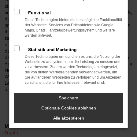
einen Škoda Scala Neuwagen. Der Grund liegt unter
anderem in der herausragenden Ausstattung dieses Modells,
Funktional
das in der aktuellen Modellgeneration noch einmal
Diese Technologien bieten die bestmögliche Funktionalität
gründlich verbessert wurde. Entsprechend genießen Sie mit
der Webseite. Services von Drittanbietern wie Google
Maps, Chats, Fahrzeugbewertungssystem und weitere
Ihrem Škoda Scala Neuwagen in Bautzen die Vorzüge
werden aktiviert.
zeitgemäßer Assistenzsysteme und eine Fülle an teils
ungewöhnlichen Extras. Viele Experten sind sich bereits
Statistik und Marketing
darüber einig, dass ein Škoda Scala Neuwagen weit über
den Durchschnitt der Fahrzeugklasse hinausweist. Wir vom
Diese Technologien ermöglichen es uns, die Nutzung der
Webseite zu analysieren, um die Leistung zu messen und
Autohaus Schiefelbein ermöglichen Ihnen, Ihren Škoda Scala
zu verbessern. Zudem werden Technologien eingesetzt,
Neuwagen für Bautzen bis ins kleinste Detail nach eigenen
die von dritten Werbetreibenden verwendet werden, um
Wünschen festzulegen. Entscheiden Sie individuell, welche
Sie auf anderen Webseiten zu verfolgen und um Anzeigen
Lackierung, Motorisierung und Innenausstattung es sein
zu schalten, die für Ihre Interessen relevant sind.
darf. Wir beraten Sie gern.
Speichern
Optionale Cookies ablehnen
Alle akzeptieren
Marken
Toyota