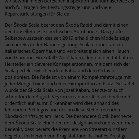
wir sowohl in den Bereichen Inspektion und Klimaservice als
auch für Fragen der Leistungssteigerung und viele
Reparaturleistungen für Sie da.
Der Škoda Scala beerbt den Škoda Rapid und damit einen
der Topseller des tschechischen Autobauers. Das große
Selbstbewusstsein des seit 2019 erhältlichen Modells zeigt
sich bereits in der Namensgebung. Scala erinnert an ein
italienisches Opernhaus und verbreitet gleich einen Hauch
von Glamour. Ein Zufall? Wohl kaum, denn in der Tat hat der
Hersteller ein cleveres Konzept ersonnen, mit dem sich der
Scala perfekt zwischen dem Fabia und dem Octavia
positioniert. Die Rede ist von einem Kompaktfahrzeuge mit
jeder Menge Luxus und einer Extraportion an Platz. Gestaltet
wurde der Škoda Scala von Jozef Kaban, der zuvor auch
schon für den Bugatti Veyron verantwortlich zeichnete und
ordentlich aufräumt. Erkennbar wird dies anhand des
fehlenden Pfeillogos und des an diese Stelle tretenden
Škoda-Schriftzugs am Heck. Die besondere Optik bescherte
dem Škoda Scala einen red dot design award und wenn man
bedenkt, dass bereits die Premiere von Streetartkünstlern
begleitet im Herzen von Prag stattfand, ist hohes Prestige