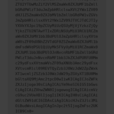
ZTU2YTUwMzZiY2VlMSZmaWx0ZXJbMF1bZmll
bGRdPWlzT3duJmZpbHRlclswXVt2YWx1ZV09
dHJ1ZSZmaWx0ZXJbMV1bZmllbGRdPW1vZGVs
JmZpbHRlclsxXVt2YWx1ZV09JTVCJTdCJTIy
YXVkYXJpc19pZCUyMiUzQSUyMjVjYzkzZjQy
YjkzZTU2NTAwYTIxZDRiNSUyMiU3RCU1RCZm
aWx0ZXJbMV1bb3BdPUlOJmZpbHRlclsyXVtm
aWVsZF09dXNhZ2VTdGF0ZSZmaWx0ZXJbMl1b
dmFsdWVdPSU1QiUyMk5FVyUyMiU1RCZmaWx0
ZXJbMl1bb3BdPUlOJnNvcnRbMF1bZmllbGRd
PWlzT3duJnNvcnRbMF1bb3JkZXJdPURFU0Mm
c29ydFsxXVtmaWVsZF09aXNUb3Amc29ydFsx
XVtvcmRlcl09REVTQyZzb3J0WzJdW2ZpZWxk
XT1wcmljZSZzb3J0WzJdW29yZGVyXT1BU0Mm
bGltaXQ9MjAmc2tpcD0wIiwKICAgICJoZWFk
ZXJzIjoge30sCiAgICAiYm9keSI6IG51bGws
CiAgICAiZXhwZWN0IjogewogICAgICAicmVz
cG9uc2VUeXBlIjogIiIKICAgIH0sCiAgICAi
dGltZW91dCI6IDAsCiAgICAicHJvZ3Jlc3Mi
OiBudWxsLAogICAgInJpc2t5IjogZmFsc2UK
ICB9Cn0=