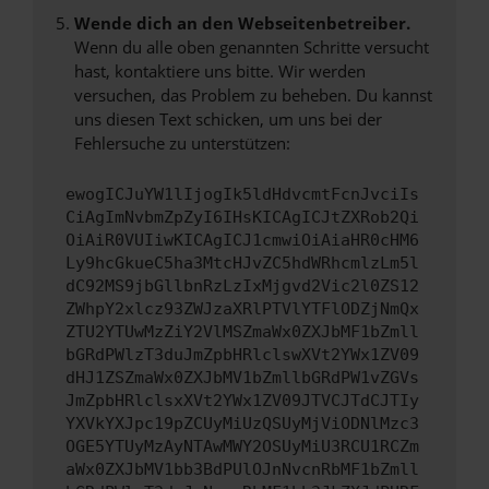
Wende dich an den Webseitenbetreiber.
Wenn du alle oben genannten Schritte versucht
hast, kontaktiere uns bitte. Wir werden
versuchen, das Problem zu beheben. Du kannst
uns diesen Text schicken, um uns bei der
Fehlersuche zu unterstützen:
ewogICJuYW1lIjogIk5ldHdvcmtFcnJvciIs
CiAgImNvbmZpZyI6IHsKICAgICJtZXRob2Qi
OiAiR0VUIiwKICAgICJ1cmwiOiAiaHR0cHM6
Ly9hcGkueC5ha3MtcHJvZC5hdWRhcmlzLm5l
dC92MS9jbGllbnRzLzIxMjgvd2Vic2l0ZS12
ZWhpY2xlcz93ZWJzaXRlPTVlYTFlODZjNmQx
ZTU2YTUwMzZiY2VlMSZmaWx0ZXJbMF1bZmll
bGRdPWlzT3duJmZpbHRlclswXVt2YWx1ZV09
dHJ1ZSZmaWx0ZXJbMV1bZmllbGRdPW1vZGVs
JmZpbHRlclsxXVt2YWx1ZV09JTVCJTdCJTIy
YXVkYXJpc19pZCUyMiUzQSUyMjViODNlMzc3
OGE5YTUyMzAyNTAwMWY2OSUyMiU3RCU1RCZm
aWx0ZXJbMV1bb3BdPUlOJnNvcnRbMF1bZmll