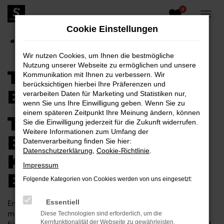
0
Zum
Hauptinhalt
Cookie Einstellungen
springen
Startseite
Bautzen
Toyota
Toyota Hilux für Bautzen
Wir nutzen Cookies, um Ihnen die bestmögliche
Nutzung unserer Webseite zu ermöglichen und unsere
TOYOTA HILUX FÜR
Kommunikation mit Ihnen zu verbessern. Wir
berücksichtigen hierbei Ihre Präferenzen und
BAUTZEN
verarbeiten Daten für Marketing und Statistiken nur,
wenn Sie uns Ihre Einwilligung geben. Wenn Sie zu
einem späteren Zeitpunkt Ihre Meinung ändern, können
TOYOTA HILUX FÜR
Sie die Einwilligung jederzeit für die Zukunft widerrufen.
Weitere Informationen zum Umfang der
BAUTZEN EINE
Datenverarbeitung finden Sie hier:
Datenschutzerklärung
,
Cookie-Richtlinie
.
KOMBINATION, DIE
Impressum
EINFACH PASST
Folgende Kategorien von Cookies werden von uns eingesetzt:
Endlich angekommen: mit einem Toyota Hilux in Bautzen
Essentiell
machen Sie alles richtig und sitzen im perfekten Fahrzeug
Diese Technologien sind erforderlich, um die
Kernfunktionalität der Webseite zu gewährleisten.