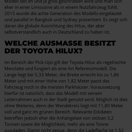
Modell seit eh und je groß geschrieben wird und man sich
eher in einer Limousine als in einem Nutzfahrzeug fühlt.
2015 wurde die achte Generation des Modells eingeläutet
und parallel in Bangkok und Sydney präsentiert. Es zeigt sich
daran die globale Ausrichtung des Hilux, der aber
selbstverständlich auch in Deutschland zu haben ist.
WELCHE AUSMASSE BESITZT D
ER TOYOTA HILUX?
Im Bereich der Pick-Ups gilt der Toyota Hilux als regelrechte
Messlatte und fungiert als eine Art Referenzmodell. Die
Länge liegt bei 5,33 Meter, die Breite erreicht bis zu 1,86
Meter und mit einer Höhe von 1,82 Meter passt das
Fahrzeug noch in die meisten Parkhäuser. Voraussetzung
hierfür ist natürlich, dass das Modell mit seinem
Leiterrahmen auch in der Stadt genutzt wird. Möglich ist dies
ohne Weiteres, denn der Wendekreis liegt mit 11,80 Meter
voll und ganz im grünen Bereich. Relevante Eckdaten
betreffen jedoch eher die Anhängelast von stolzen 3,2
Tonnen sowie die Möglichkeit, mehr als eine Tonne
zuzuladen. Damit nicht genug, denn die Ladefläche ist 1,52