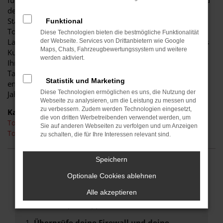
für diese Stadt. Einerseits sind Sie dank der Wendigkeit und
der sparsamen und effizienten Motoren perfekt auf den
Stadtverkehr von Bautzen eingerichtet, andererseits ist der
Funktional
Toyota Hilux jedoch auch für Fahrten auf Autobahn oder
Diese Technologien bieten die bestmögliche Funktionalität
Landstraße geeignet. Das vielseitige Modell erhalten Sie als
der Webseite. Services von Drittanbietern wie Google
Maps, Chats, Fahrzeugbewertungssystem und weitere
Kunde aus Bautzen im Autohaus Schiefelbein. Wir bieten
werden aktiviert.
Ihnen den Toyota Hilux sowohl als Neuwagen als auch als
Tageszulassung. Wer noch etwas mehr sparen möchte,
Statistik und Marketing
entscheidet sich für ein Gebrauchtfahrzeug oder einen
Diese Technologien ermöglichen es uns, die Nutzung der
Jahreswagen.
Webseite zu analysieren, um die Leistung zu messen und
zu verbessern. Zudem werden Technologien eingesetzt,
Kategorie
die von dritten Werbetreibenden verwendet werden, um
Toyota Hilux Neuwagen Bautzen
Sie auf anderen Webseiten zu verfolgen und um Anzeigen
Toyota Hilux Tageszulassung Bautzen
zu schalten, die für Ihre Interessen relevant sind.
Speichern
FEHLER: NETWORK ERROR
Optionale Cookies ablehnen
Beim Laden ist ein Fehler aufgetreten.
Alle akzeptieren
Hier sind ein paar Tipps, die dir helfen können:
Überprüfe deine Firewall und deine