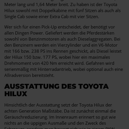
Meter lang und 1,64 Meter breit. Zu haben ist der Toyota
Hilux sowohl mit Doppelkabine mit fünf Sitzen als auch als
Single Cab sowie einer Extra Cab mit vier Sitzen.
Wer sich für einen Pick-Up entscheidet, der benötigt vor
allen Dingen Power. Geliefert werden die Pferdestärken
sowohl von Benzinmotoren als auch Dieselaggregaten. Bei
den Benzinern werden ein Vierzylinder und ein V6-Motor
mit 166 bzw. 238 PS ins Rennen geschickt, als Diesel leistet
der Hilux 150 bzw. 177 PS, wobei hier ein maximales
Drehmoment von 420 Nm erreicht wird. Gefahren wird
serienmäßig mit Hinterradantrieb, wobei optional auch eine
Allradversion bereitsteht.
AUSSTATTUNG DES TOYOTA
HILUX
Hinsichtlich der Ausstattung setzt der Toyota Hilux der
achten Generation Maßstäbe. Da ist zunächst einmal die
Geräuschreduzierung. Im Innenraum erinnert so gut wie
nichts an die üppigen Ausmaße und den Zweck des
Fahrzeugs, sondern man bewegt sich wie in einem PKW.