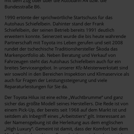
mit dem Zug oder über die Autobahn A4 bzw. die
Bundesstraße B6.
1990 ertönte der sprichwörtliche Startschuss für das
Autohaus Schiefelbein. Dahinter stand der Frank
Schiefelbein, der seinen Betrieb bereits 1991 deutlich
erweitern konnte. Seinerzeit wurde die bis heute währende
Partnerschaft mit Toyota ins Leben gerufen und seit 2008
rundet der tschechische Traditionshersteller Škoda das
Markenportfolio ab. Neben Beratung und Verkauf von
Fahrzeugen steht das Autohaus Schiefelbein auch für ein
breites Serviceangebot. In unserer Kfz-Meisterwerkstatt sind
wir sowohl in den Bereichen Inspektion und Klimaservice als
auch für Fragen der Leistungssteigerung und viele
Reparaturleistungen für Sie da.
Der Toyota Hilux ist eine echte „Wuchtbrumme“ und ganz
sicher das größte Modell seines Herstellers. Die Rede ist von
einem Pick-Up, der bereits seit 1968 auf dem Markt ist und
seitdem als Inbegriff eines „Arbeitstiers“ gilt. Interessant an
der Namensgebung ist die Herleitung aus dem englischen
„High Luxury“. Gemeint ist damit, dass der Komfort bei dem