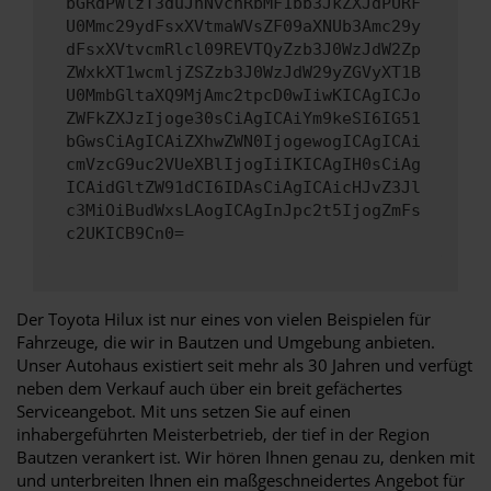
bGRdPWlzT3duJnNvcnRbMF1bb3JkZXJdPURF
U0Mmc29ydFsxXVtmaWVsZF09aXNUb3Amc29y
dFsxXVtvcmRlcl09REVTQyZzb3J0WzJdW2Zp
ZWxkXT1wcmljZSZzb3J0WzJdW29yZGVyXT1B
U0MmbGltaXQ9MjAmc2tpcD0wIiwKICAgICJo
ZWFkZXJzIjoge30sCiAgICAiYm9keSI6IG51
bGwsCiAgICAiZXhwZWN0IjogewogICAgICAi
cmVzcG9uc2VUeXBlIjogIiIKICAgIH0sCiAg
ICAidGltZW91dCI6IDAsCiAgICAicHJvZ3Jl
c3MiOiBudWxsLAogICAgInJpc2t5IjogZmFs
c2UKICB9Cn0=
Der Toyota Hilux ist nur eines von vielen Beispielen für
Fahrzeuge, die wir in Bautzen und Umgebung anbieten.
Unser Autohaus existiert seit mehr als 30 Jahren und verfügt
neben dem Verkauf auch über ein breit gefächertes
Serviceangebot. Mit uns setzen Sie auf einen
inhabergeführten Meisterbetrieb, der tief in der Region
Bautzen verankert ist. Wir hören Ihnen genau zu, denken mit
und unterbreiten Ihnen ein maßgeschneidertes Angebot für