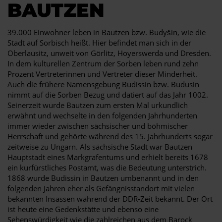
BAUTZEN
39.000 Einwohner leben in Bautzen bzw. Budyšin, wie die
Stadt auf Sorbisch heißt. Hier befindet man sich in der
Oberlausitz, unweit von Görlitz, Hoyerswerda und Dresden.
In dem kulturellen Zentrum der Sorben leben rund zehn
Prozent Vertreterinnen und Vertreter dieser Minderheit.
Auch die frühere Namensgebung Budissin bzw. Budusin
nimmt auf die Sorben Bezug und datiert auf das Jahr 1002.
Seinerzeit wurde Bautzen zum ersten Mal urkundlich
erwähnt und wechselte in den folgenden Jahrhunderten
immer wieder zwischen sächsischer und böhmischer
Herrschaft und gehörte während des 15. Jahrhunderts sogar
zeitweise zu Ungarn. Als sächsische Stadt war Bautzen
Hauptstadt eines Markgrafentums und erhielt bereits 1678
ein kurfürstliches Postamt, was die Bedeutung unterstrich.
1868 wurde Budissin in Bautzen umbenannt und in den
folgenden Jahren eher als Gefängnisstandort mit vielen
bekannten Insassen während der DDR-Zeit bekannt. Der Ort
ist heute eine Gedenkstätte und ebenso eine
Sehenswürdigkeit wie die zahlreichen aus dem Barock