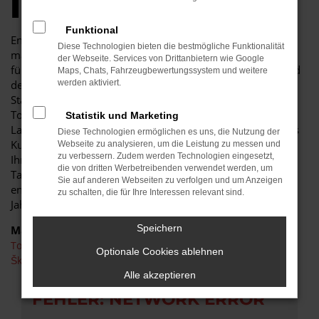
IHREM BUDGET
Funktional
Endlich angekommen: mit einem Toyota Hilux in Bautzen
Diese Technologien bieten die bestmögliche Funktionalität
machen Sie alles richtig und sitzen im perfekten Fahrzeug
der Webseite. Services von Drittanbietern wie Google
für diese Stadt. Einerseits sind Sie dank der Wendigkeit und
Maps, Chats, Fahrzeugbewertungssystem und weitere
der sparsamen und effizienten Motoren perfekt auf den
werden aktiviert.
Stadtverkehr von Bautzen eingerichtet, andererseits ist der
Toyota Hilux jedoch auch für Fahrten auf Autobahn oder
Statistik und Marketing
Landstraße geeignet. Das vielseitige Modell erhalten Sie als
Diese Technologien ermöglichen es uns, die Nutzung der
Kunde aus Bautzen im Autohaus Schiefelbein. Wir bieten
Webseite zu analysieren, um die Leistung zu messen und
zu verbessern. Zudem werden Technologien eingesetzt,
Ihnen den Toyota Hilux sowohl als Neuwagen als auch als
die von dritten Werbetreibenden verwendet werden, um
Tageszulassung. Wer noch etwas mehr sparen möchte,
Sie auf anderen Webseiten zu verfolgen und um Anzeigen
entscheidet sich für ein Gebrauchtfahrzeug oder einen
zu schalten, die für Ihre Interessen relevant sind.
Jahreswagen.
Speichern
Marken
Toyota
Optionale Cookies ablehnen
Škoda
Alle akzeptieren
FEHLER: NETWORK ERROR