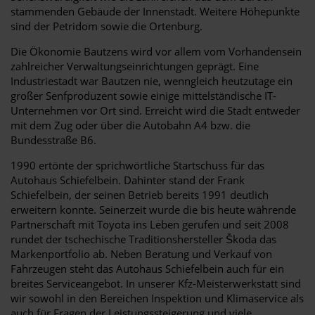
stammenden Gebäude der Innenstadt. Weitere Höhepunkte
sind der Petridom sowie die Ortenburg.
Die Ökonomie Bautzens wird vor allem vom Vorhandensein
zahlreicher Verwaltungseinrichtungen geprägt. Eine
Industriestadt war Bautzen nie, wenngleich heutzutage ein
großer Senfproduzent sowie einige mittelständische IT-
Unternehmen vor Ort sind. Erreicht wird die Stadt entweder
mit dem Zug oder über die Autobahn A4 bzw. die
Bundesstraße B6.
1990 ertönte der sprichwörtliche Startschuss für das
Autohaus Schiefelbein. Dahinter stand der Frank
Schiefelbein, der seinen Betrieb bereits 1991 deutlich
erweitern konnte. Seinerzeit wurde die bis heute währende
Partnerschaft mit Toyota ins Leben gerufen und seit 2008
rundet der tschechische Traditionshersteller Škoda das
Markenportfolio ab. Neben Beratung und Verkauf von
Fahrzeugen steht das Autohaus Schiefelbein auch für ein
breites Serviceangebot. In unserer Kfz-Meisterwerkstatt sind
wir sowohl in den Bereichen Inspektion und Klimaservice als
auch für Fragen der Leistungssteigerung und viele