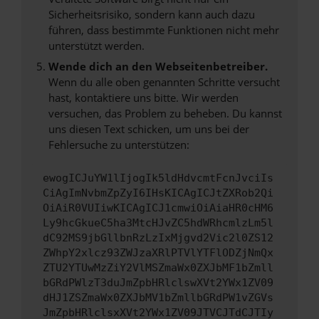
Sicherheitsrisiko, sondern kann auch dazu
führen, dass bestimmte Funktionen nicht mehr
unterstützt werden.
Wende dich an den Webseitenbetreiber.
Wenn du alle oben genannten Schritte versucht
hast, kontaktiere uns bitte. Wir werden
versuchen, das Problem zu beheben. Du kannst
uns diesen Text schicken, um uns bei der
Fehlersuche zu unterstützen:
ewogICJuYW1lIjogIk5ldHdvcmtFcnJvciIs
CiAgImNvbmZpZyI6IHsKICAgICJtZXRob2Qi
OiAiR0VUIiwKICAgICJ1cmwiOiAiaHR0cHM6
Ly9hcGkueC5ha3MtcHJvZC5hdWRhcmlzLm5l
dC92MS9jbGllbnRzLzIxMjgvd2Vic2l0ZS12
ZWhpY2xlcz93ZWJzaXRlPTVlYTFlODZjNmQx
ZTU2YTUwMzZiY2VlMSZmaWx0ZXJbMF1bZmll
bGRdPWlzT3duJmZpbHRlclswXVt2YWx1ZV09
dHJ1ZSZmaWx0ZXJbMV1bZmllbGRdPW1vZGVs
JmZpbHRlclsxXVt2YWx1ZV09JTVCJTdCJTIy