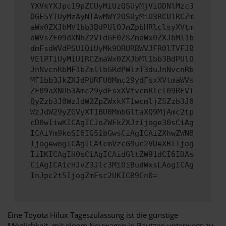
YXVkYXJpc19pZCUyMiUzQSUyMjViODNlMzc3
OGE5YTUyMzAyNTAwMWY2OSUyMiU3RCU1RCZm
aWx0ZXJbMV1bb3BdPUlOJmZpbHRlclsyXVtm
aWVsZF09dXNhZ2VTdGF0ZSZmaWx0ZXJbMl1b
dmFsdWVdPSU1QiUyMk9ORURBWVJFR0lTVFJB
VElPTiUyMiU1RCZmaWx0ZXJbMl1bb3BdPUlO
JnNvcnRbMF1bZmllbGRdPWlzT3duJnNvcnRb
MF1bb3JkZXJdPURFU0Mmc29ydFsxXVtmaWVs
ZF09aXNUb3Amc29ydFsxXVtvcmRlcl09REVT
QyZzb3J0WzJdW2ZpZWxkXT1wcmljZSZzb3J0
WzJdW29yZGVyXT1BU0MmbGltaXQ9MjAmc2tp
cD0wIiwKICAgICJoZWFkZXJzIjoge30sCiAg
ICAiYm9keSI6IG51bGwsCiAgICAiZXhwZWN0
IjogewogICAgICAicmVzcG9uc2VUeXBlIjog
IiIKICAgIH0sCiAgICAidGltZW91dCI6IDAs
CiAgICAicHJvZ3Jlc3MiOiBudWxsLAogICAg
InJpc2t5IjogZmFsc2UKICB9Cn0=
Eine Toyota Hilux Tageszulassung ist die günstige
Möglichkeit, mit einem Neuwagen in Bautzen unterwegs zu