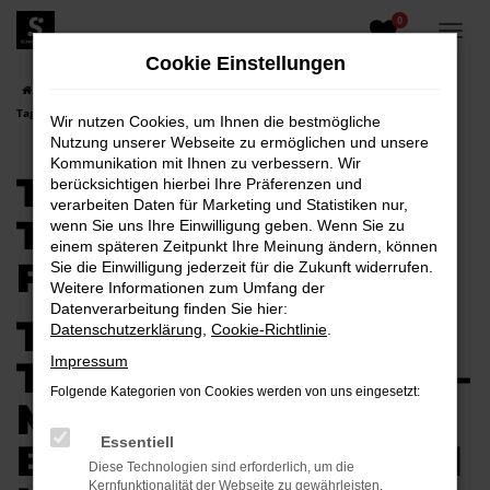
0
Zum
Hauptinhalt
Cookie Einstellungen
springen
Startseite
Bautzen
Toyota
Toyota Hilux
Toyota Hilux
Tageszulassung für Bautzen
Wir nutzen Cookies, um Ihnen die bestmögliche
Nutzung unserer Webseite zu ermöglichen und unsere
Kommunikation mit Ihnen zu verbessern. Wir
TOYOTA HILUX
berücksichtigen hierbei Ihre Präferenzen und
verarbeiten Daten für Marketing und Statistiken nur,
TAGESZULASSUNG
wenn Sie uns Ihre Einwilligung geben. Wenn Sie zu
einem späteren Zeitpunkt Ihre Meinung ändern, können
FÜR BAUTZEN
Sie die Einwilligung jederzeit für die Zukunft widerrufen.
Weitere Informationen zum Umfang der
Datenverarbeitung finden Sie hier:
TOYOTA HILUX
Datenschutzerklärung
,
Cookie-Richtlinie
.
TAGESZULASSUNG –
Impressum
Folgende Kategorien von Cookies werden von uns eingesetzt:
MOBILITÄT FÜR
Essentiell
BAUTZEN GENAU IN
Diese Technologien sind erforderlich, um die
Kernfunktionalität der Webseite zu gewährleisten.