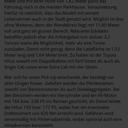
Meter und mit einer Höhe von 1,82 Meter passt das
Fahrzeug noch in die meisten Parkhäuser. Voraussetzung
hierfür ist natürlich, dass das Modell mit seinem
Leiterrahmen auch in der Stadt genutzt wird. Möglich ist dies
ohne Weiteres, denn der Wendekreis liegt mit 11,80 Meter
voll und ganz im grünen Bereich. Relevante Eckdaten
betreffen jedoch eher die Anhängelast von stolzen 3,2
Tonnen sowie die Möglichkeit, mehr als eine Tonne
zuzuladen. Damit nicht genug, denn die Ladefläche ist 1,52
Meter lang und 1,64 Meter breit. Zu haben ist der Toyota
Hilux sowohl mit Doppelkabine mit fünf Sitzen als auch als
Single Cab sowie einer Extra Cab mit vier Sitzen.
Wer sich für einen Pick-Up entscheidet, der benötigt vor
allen Dingen Power. Geliefert werden die Pferdestärken
sowohl von Benzinmotoren als auch Dieselaggregaten. Bei
den Benzinern werden ein Vierzylinder und ein V6-Motor
mit 166 bzw. 238 PS ins Rennen geschickt, als Diesel leistet
der Hilux 150 bzw. 177 PS, wobei hier ein maximales
Drehmoment von 420 Nm erreicht wird. Gefahren wird
serienmäßig mit Hinterradantrieb, wobei optional auch eine
Allradversion bereitsteht.