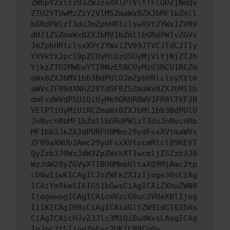
ZWhpY2xlcz93ZWJzaXRlPTVlYTFlODZjNmQx
ZTU2YTUwMzZiY2VlMSZmaWx0ZXJbMF1bZmll
bGRdPWlzT3duJmZpbHRlclswXVt2YWx1ZV09
dHJ1ZSZmaWx0ZXJbMV1bZmllbGRdPW1vZGVs
JmZpbHRlclsxXVt2YWx1ZV09JTVCJTdCJTIy
YXVkYXJpc19pZCUyMiUzQSUyMjVlYjNjZTJh
YjkzZTU2MWEwYTI0NzE5NCUyMiU3RCU1RCZm
aWx0ZXJbMV1bb3BdPUlOJmZpbHRlclsyXVtm
aWVsZF09dXNhZ2VTdGF0ZSZmaWx0ZXJbMl1b
dmFsdWVdPSU1QiUyMk9ORURBWVJFR0lTVFJB
VElPTiUyMiU1RCZmaWx0ZXJbMl1bb3BdPUlO
JnNvcnRbMF1bZmllbGRdPWlzT3duJnNvcnRb
MF1bb3JkZXJdPURFU0Mmc29ydFsxXVtmaWVs
ZF09aXNUb3Amc29ydFsxXVtvcmRlcl09REVT
QyZzb3J0WzJdW2ZpZWxkXT1wcmljZSZzb3J0
WzJdW29yZGVyXT1BU0MmbGltaXQ9MjAmc2tp
cD0wIiwKICAgICJoZWFkZXJzIjoge30sCiAg
ICAiYm9keSI6IG51bGwsCiAgICAiZXhwZWN0
IjogewogICAgICAicmVzcG9uc2VUeXBlIjog
IiIKICAgIH0sCiAgICAidGltZW91dCI6IDAs
CiAgICAicHJvZ3Jlc3MiOiBudWxsLAogICAg
InJpc2t5IjogZmFsc2UKICB9Cn0=