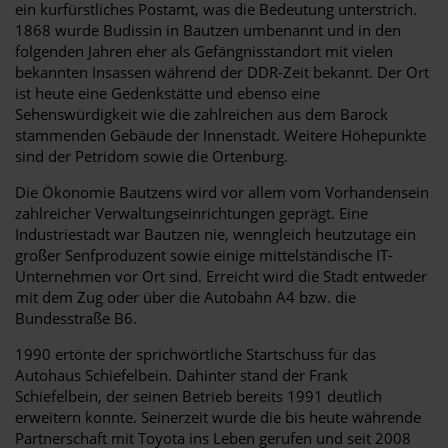
ein kurfürstliches Postamt, was die Bedeutung unterstrich.
1868 wurde Budissin in Bautzen umbenannt und in den
folgenden Jahren eher als Gefängnisstandort mit vielen
bekannten Insassen während der DDR-Zeit bekannt. Der Ort
ist heute eine Gedenkstätte und ebenso eine
Sehenswürdigkeit wie die zahlreichen aus dem Barock
stammenden Gebäude der Innenstadt. Weitere Höhepunkte
sind der Petridom sowie die Ortenburg.
Die Ökonomie Bautzens wird vor allem vom Vorhandensein
zahlreicher Verwaltungseinrichtungen geprägt. Eine
Industriestadt war Bautzen nie, wenngleich heutzutage ein
großer Senfproduzent sowie einige mittelständische IT-
Unternehmen vor Ort sind. Erreicht wird die Stadt entweder
mit dem Zug oder über die Autobahn A4 bzw. die
Bundesstraße B6.
1990 ertönte der sprichwörtliche Startschuss für das
Autohaus Schiefelbein. Dahinter stand der Frank
Schiefelbein, der seinen Betrieb bereits 1991 deutlich
erweitern konnte. Seinerzeit wurde die bis heute währende
Partnerschaft mit Toyota ins Leben gerufen und seit 2008