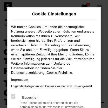
0
Zum
Hauptinhalt
Cookie Einstellungen
springen
Startseite
Bautzen
Toyota
Toyota Proace City Verso
Toyota
Proace City Verso Tageszulassung für Bautzen
Wir nutzen Cookies, um Ihnen die bestmögliche
Nutzung unserer Webseite zu ermöglichen und unsere
Kommunikation mit Ihnen zu verbessern. Wir
TOYOTA PROACE
berücksichtigen hierbei Ihre Präferenzen und
verarbeiten Daten für Marketing und Statistiken nur,
CITY VERSO
wenn Sie uns Ihre Einwilligung geben. Wenn Sie zu
einem späteren Zeitpunkt Ihre Meinung ändern, können
TAGESZULASSUNG
Sie die Einwilligung jederzeit für die Zukunft widerrufen.
Weitere Informationen zum Umfang der
FÜR BAUTZEN
Datenverarbeitung finden Sie hier:
Datenschutzerklärung
,
Cookie-Richtlinie
.
Impressum
TOYOTA PROACE
Folgende Kategorien von Cookies werden von uns eingesetzt:
CITY VERSO
Essentiell
TAGESZULASSUNG –
Diese Technologien sind erforderlich, um die
Kernfunktionalität der Webseite zu gewährleisten.