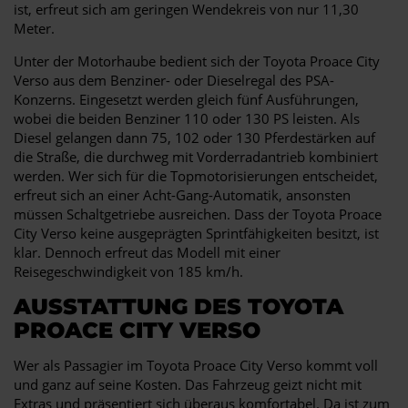
ist, erfreut sich am geringen Wendekreis von nur 11,30
Meter.
Unter der Motorhaube bedient sich der Toyota Proace City
Verso aus dem Benziner- oder Dieselregal des PSA-
Konzerns. Eingesetzt werden gleich fünf Ausführungen,
wobei die beiden Benziner 110 oder 130 PS leisten. Als
Diesel gelangen dann 75, 102 oder 130 Pferdestärken auf
die Straße, die durchweg mit Vorderradantrieb kombiniert
werden. Wer sich für die Topmotorisierungen entscheidet,
erfreut sich an einer Acht-Gang-Automatik, ansonsten
müssen Schaltgetriebe ausreichen. Dass der Toyota Proace
City Verso keine ausgeprägten Sprintfähigkeiten besitzt, ist
klar. Dennoch erfreut das Modell mit einer
Reisegeschwindigkeit von 185 km/h.
AUSSTATTUNG DES TOYOTA
PROACE CITY VERSO
Wer als Passagier im Toyota Proace City Verso kommt voll
und ganz auf seine Kosten. Das Fahrzeug geizt nicht mit
Extras und präsentiert sich überaus komfortabel. Da ist zum