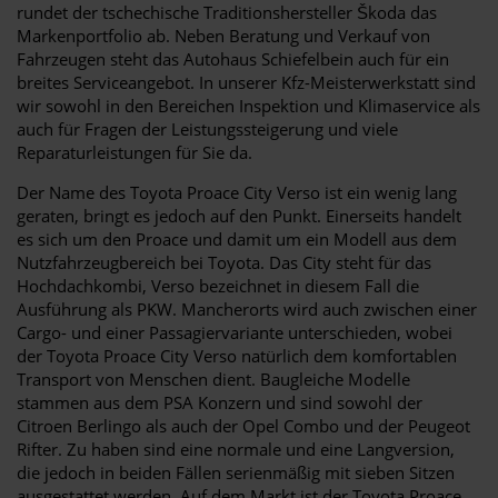
rundet der tschechische Traditionshersteller Škoda das
Markenportfolio ab. Neben Beratung und Verkauf von
Fahrzeugen steht das Autohaus Schiefelbein auch für ein
breites Serviceangebot. In unserer Kfz-Meisterwerkstatt sind
wir sowohl in den Bereichen Inspektion und Klimaservice als
auch für Fragen der Leistungssteigerung und viele
Reparaturleistungen für Sie da.
Der Name des Toyota Proace City Verso ist ein wenig lang
geraten, bringt es jedoch auf den Punkt. Einerseits handelt
es sich um den Proace und damit um ein Modell aus dem
Nutzfahrzeugbereich bei Toyota. Das City steht für das
Hochdachkombi, Verso bezeichnet in diesem Fall die
Ausführung als PKW. Mancherorts wird auch zwischen einer
Cargo- und einer Passagiervariante unterschieden, wobei
der Toyota Proace City Verso natürlich dem komfortablen
Transport von Menschen dient. Baugleiche Modelle
stammen aus dem PSA Konzern und sind sowohl der
Citroen Berlingo als auch der Opel Combo und der Peugeot
Rifter. Zu haben sind eine normale und eine Langversion,
die jedoch in beiden Fällen serienmäßig mit sieben Sitzen
ausgestattet werden. Auf dem Markt ist der Toyota Proace