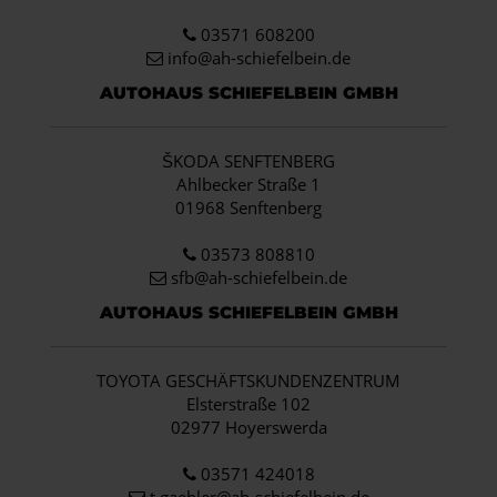
03571 608200
info
@ah-schiefelbein.de
AUTOHAUS SCHIEFELBEIN GMBH
ŠKODA SENFTENBERG
Ahlbecker Straße 1
01968 Senftenberg
03573 808810
sfb@ah-schiefelbein.de
AUTOHAUS SCHIEFELBEIN GMBH
TOYOTA GESCHÄFTSKUNDENZENTRUM
Elsterstraße 102
02977 Hoyerswerda
03571 424018
t.gaebler@ah-schiefelbein.de