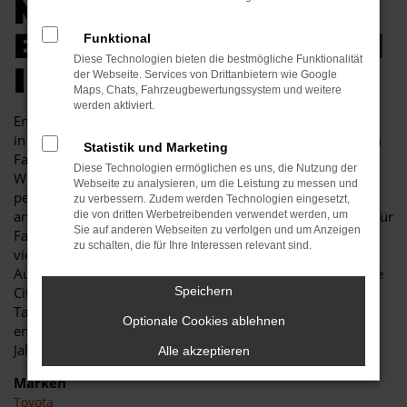
MOBILITÄT FÜR
BAUTZEN GENAU IN
Funktional
Diese Technologien bieten die bestmögliche Funktionalität
IHREM BUDGET
der Webseite. Services von Drittanbietern wie Google
Maps, Chats, Fahrzeugbewertungssystem und weitere
werden aktiviert.
Endlich angekommen: mit einem Toyota Proace City Verso
in Bautzen machen Sie alles richtig und sitzen im perfekten
Statistik und Marketing
Fahrzeug für diese Stadt. Einerseits sind Sie dank der
Diese Technologien ermöglichen es uns, die Nutzung der
Wendigkeit und der sparsamen und effizienten Motoren
Webseite zu analysieren, um die Leistung zu messen und
perfekt auf den Stadtverkehr von Bautzen eingerichtet,
zu verbessern. Zudem werden Technologien eingesetzt,
andererseits ist der Toyota Proace City Verso jedoch auch für
die von dritten Werbetreibenden verwendet werden, um
Sie auf anderen Webseiten zu verfolgen und um Anzeigen
Fahrten auf Autobahn oder Landstraße geeignet. Das
zu schalten, die für Ihre Interessen relevant sind.
vielseitige Modell erhalten Sie als Kunde aus Bautzen im
Autohaus Schiefelbein. Wir bieten Ihnen den Toyota Proace
City Verso sowohl als Neuwagen als auch als
Speichern
Tageszulassung. Wer noch etwas mehr sparen möchte,
Optionale Cookies ablehnen
entscheidet sich für ein Gebrauchtfahrzeug oder einen
Jahreswagen.
Alle akzeptieren
Marken
Toyota