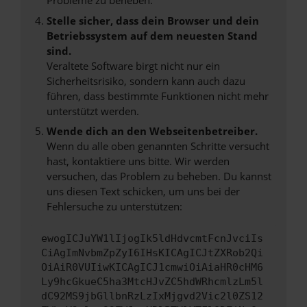
Probleme zu beheben.
Stelle sicher, dass dein Browser und dein
Betriebssystem auf dem neuesten Stand
sind.
Veraltete Software birgt nicht nur ein
Sicherheitsrisiko, sondern kann auch dazu
führen, dass bestimmte Funktionen nicht mehr
unterstützt werden.
Wende dich an den Webseitenbetreiber.
Wenn du alle oben genannten Schritte versucht
hast, kontaktiere uns bitte. Wir werden
versuchen, das Problem zu beheben. Du kannst
uns diesen Text schicken, um uns bei der
Fehlersuche zu unterstützen:
ewogICJuYW1lIjogIk5ldHdvcmtFcnJvciIs
CiAgImNvbmZpZyI6IHsKICAgICJtZXRob2Qi
OiAiR0VUIiwKICAgICJ1cmwiOiAiaHR0cHM6
Ly9hcGkueC5ha3MtcHJvZC5hdWRhcmlzLm5l
dC92MS9jbGllbnRzLzIxMjgvd2Vic2l0ZS12