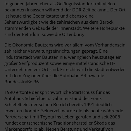
folgenden Jahren eher als Gefängnisstandort mit vielen
bekannten Insassen während der DDR-Zeit bekannt. Der Ort
ist heute eine Gedenkstätte und ebenso eine
Sehenswürdigkeit wie die zahlreichen aus dem Barock
stammenden Gebäude der Innenstadt. Weitere Höhepunkte
sind der Petridom sowie die Ortenburg.
Die Ökonomie Bautzens wird vor allem vom Vorhandensein
zahlreicher Verwaltungseinrichtungen geprägt. Eine
Industriestadt war Bautzen nie, wenngleich heutzutage ein
großer Senfproduzent sowie einige mittelständische IT-
Unternehmen vor Ort sind. Erreicht wird die Stadt entweder
mit dem Zug oder über die Autobahn A4 bzw. die
Bundesstraße B6.
1990 ertönte der sprichwörtliche Startschuss für das
Autohaus Schiefelbein. Dahinter stand der Frank
Schiefelbein, der seinen Betrieb bereits 1991 deutlich
erweitern konnte. Seinerzeit wurde die bis heute währende
Partnerschaft mit Toyota ins Leben gerufen und seit 2008
rundet der tschechische Traditionshersteller Škoda das
Markenportfolio ab. Neben Beratung und Verkauf von