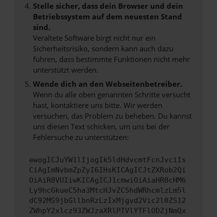
Stelle sicher, dass dein Browser und dein
Betriebssystem auf dem neuesten Stand
sind.
Veraltete Software birgt nicht nur ein
Sicherheitsrisiko, sondern kann auch dazu
führen, dass bestimmte Funktionen nicht mehr
unterstützt werden.
Wende dich an den Webseitenbetreiber.
Wenn du alle oben genannten Schritte versucht
hast, kontaktiere uns bitte. Wir werden
versuchen, das Problem zu beheben. Du kannst
uns diesen Text schicken, um uns bei der
Fehlersuche zu unterstützen:
ewogICJuYW1lIjogIk5ldHdvcmtFcnJvciIs
CiAgImNvbmZpZyI6IHsKICAgICJtZXRob2Qi
OiAiR0VUIiwKICAgICJ1cmwiOiAiaHR0cHM6
Ly9hcGkueC5ha3MtcHJvZC5hdWRhcmlzLm5l
dC92MS9jbGllbnRzLzIxMjgvd2Vic2l0ZS12
ZWhpY2xlcz93ZWJzaXRlPTVlYTFlODZjNmQx