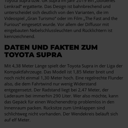
Toyota Supra bzw. GR Supra im Jahr 2019 ein „Goldenes
Lenkrad“ ergatterte. Das Design ist bahnbrechend und
unterscheidet sich deutlich von den Varianten, die im
Videospiel „Gran Turismo“ oder im Film „The Fast and the
Furious“ eingesetzt wurde. Vor allem der Diffusor mit
eingebauten Nebelschlussleuchten und Rücklichtern ist
kennzeichnend.
DATEN UND FAKTEN ZUM
TOYOTA SUPRA
Mit 4,38 Meter Länge spielt der Toyota Supra in der Liga der
Kompaktfahrzeuge. Das Modell ist 1,85 Meter breit und
noch nicht einmal 1,30 Meter hoch. Eine regelrechte Flunder
also, die dem Fahrtwind nur wenig Widerstand
entgegensetzt. Der Radstand liegt bei 2,47 Meter, der
Laderaum bei immerhin 290 Liter. Wer also möchte, kann
das Gepäck für einen Wochenendtrip problemlos in den
Innenraum packen. Rücksitze zum Umklappen sind
schlichtweg nicht vorhanden. Der Wendekreis beläuft sich
auf elf Meter.