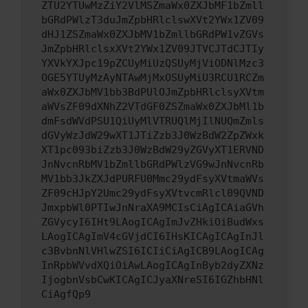
ZTU2YTUwMzZiY2VlMSZmaWx0ZXJbMF1bZmll
bGRdPWlzT3duJmZpbHRlclswXVt2YWx1ZV09
dHJ1ZSZmaWx0ZXJbMV1bZmllbGRdPW1vZGVs
JmZpbHRlclsxXVt2YWx1ZV09JTVCJTdCJTIy
YXVkYXJpc19pZCUyMiUzQSUyMjViODNlMzc3
OGE5YTUyMzAyNTAwMjMxOSUyMiU3RCU1RCZm
aWx0ZXJbMV1bb3BdPUlOJmZpbHRlclsyXVtm
aWVsZF09dXNhZ2VTdGF0ZSZmaWx0ZXJbMl1b
dmFsdWVdPSU1QiUyMlVTRUQlMjIlNUQmZmls
dGVyWzJdW29wXT1JTiZzb3J0WzBdW2ZpZWxk
XT1pc093biZzb3J0WzBdW29yZGVyXT1ERVND
JnNvcnRbMV1bZmllbGRdPWlzVG9wJnNvcnRb
MV1bb3JkZXJdPURFU0Mmc29ydFsyXVtmaWVs
ZF09cHJpY2Umc29ydFsyXVtvcmRlcl09QVND
JmxpbWl0PTIwJnNraXA9MCIsCiAgICAiaGVh
ZGVycyI6IHt9LAogICAgImJvZHkiOiBudWxs
LAogICAgImV4cGVjdCI6IHsKICAgICAgInJl
c3BvbnNlVHlwZSI6ICIiCiAgICB9LAogICAg
InRpbWVvdXQiOiAwLAogICAgInByb2dyZXNz
IjogbnVsbCwKICAgICJyaXNreSI6IGZhbHNl
CiAgfQp9