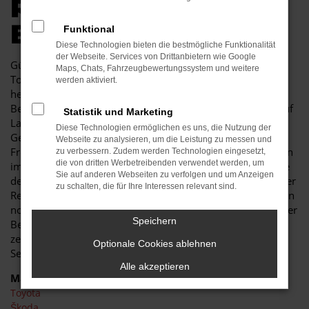
R AUTOKAUF IN
BAUTZEN
Funktional
Diese Technologien bieten die bestmögliche Funktionalität
der Webseite. Services von Drittanbietern wie Google
Günstige Mobilität in Bautzen kann so einfach sein. Ein
Maps, Chats, Fahrzeugbewertungssystem und weitere
Toyota Supra Gebrauchtwagen besticht durch seine
werden aktiviert.
herausragende Qualität und erweist sich als jahrelanger
Begleiter. Sowohl im Stadtverkehr von Bautzen als auch auf
Statistik und Marketing
Landstraße und Autobahn ist der Toyota Supra
Diese Technologien ermöglichen es uns, die Nutzung der
Gebrauchtwagen eine perfekte Lösung und wird Ihnen viel
Webseite zu analysieren, um die Leistung zu messen und
Freude bereiten. Unser Autohaus ist seit mehr als 30 Jahren
zu verbessern. Zudem werden Technologien eingesetzt,
die von dritten Werbetreibenden verwendet werden, um
im Geschäft. Wir sind nicht nur Experten für Fahrzeuge wie
Sie auf anderen Webseiten zu verfolgen und um Anzeigen
den Toyota Supra Gebrauchtwagen, sondern auch tief in der
zu schalten, die für Ihre Interessen relevant sind.
Region Bautzen verankert. In unserem Unternehmen zählen
noch Werte wie Vertrauen und Kundennähe, was Sie in jeder
Speichern
Beratung im positivsten Sinne erfahren. Des Weiteren
zeichnen wir uns durch ein breites Fahrzeug- und
Optionale Cookies ablehnen
Serviceangebot und günstige Preise
Alle akzeptieren
Marken
Toyota
Škoda