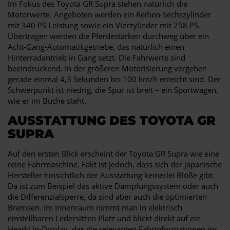
Im Fokus des Toyota GR Supra stehen natürlich die
Motorwerte. Angeboten werden ein Reihen-Sechszylinder
mit 340 PS Leistung sowie ein Vierzylinder mit 258 PS.
Übertragen werden die Pferdestärken durchweg über ein
Acht-Gang-Automatikgetriebe, das natürlich einen
Hinterradantrieb in Gang setzt. Die Fahrwerte sind
beeindruckend. In der größeren Motorisierung vergehen
gerade einmal 4,3 Sekunden bis 100 km/h erreicht sind. Der
Schwerpunkt ist niedrig, die Spur ist breit – ein Sportwagen,
wie er im Buche steht.
AUSSTATTUNG DES TOYOTA GR
SUPRA
Auf den ersten Blick erscheint der Toyota GR Supra wie eine
reine Fahrmaschine. Fakt ist jedoch, dass sich der japanische
Hersteller hinsichtlich der Ausstattung keinerlei Blöße gibt.
Da ist zum Beispiel das aktive Dämpfungssystem oder auch
die Differenzialsperre, da sind aber auch die optimierten
Bremsen. Im Innenraum nimmt man in elektrisch
einstellbaren Ledersitzen Platz und blickt direkt auf ein
Head-Up-Display, das die relevanten Fahrinformationen ins