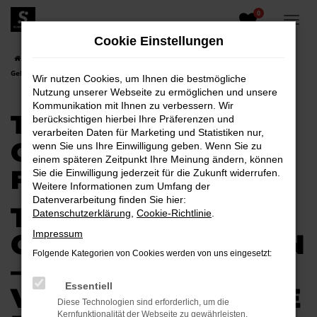
0
Zum
Hauptinhalt
Cookie Einstellungen
springen
Startseite
Bautzen
Toyota
Toyota Supra
Toyota Supra
Gebrauchtwagen für Bautzen
Wir nutzen Cookies, um Ihnen die bestmögliche
Nutzung unserer Webseite zu ermöglichen und unsere
Kommunikation mit Ihnen zu verbessern. Wir
TOYOTA SUPRA
berücksichtigen hierbei Ihre Präferenzen und
verarbeiten Daten für Marketing und Statistiken nur,
GEBRAUCHTWAGEN
wenn Sie uns Ihre Einwilligung geben. Wenn Sie zu
einem späteren Zeitpunkt Ihre Meinung ändern, können
FÜR BAUTZEN
Sie die Einwilligung jederzeit für die Zukunft widerrufen.
Weitere Informationen zum Umfang der
Datenverarbeitung finden Sie hier:
TOYOTA SUPRA
Datenschutzerklärung
,
Cookie-Richtlinie
.
GEBRAUCHTWAGEN
Impressum
Folgende Kategorien von Cookies werden von uns eingesetzt:
–
Essentiell
VERTRAUENSVOLLE
Diese Technologien sind erforderlich, um die
Kernfunktionalität der Webseite zu gewährleisten.