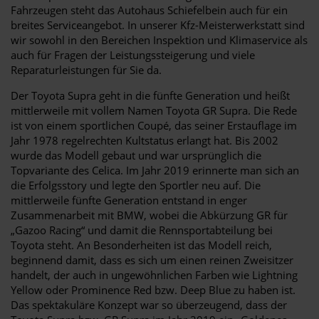
Fahrzeugen steht das Autohaus Schiefelbein auch für ein
breites Serviceangebot. In unserer Kfz-Meisterwerkstatt sind
wir sowohl in den Bereichen Inspektion und Klimaservice als
auch für Fragen der Leistungssteigerung und viele
Reparaturleistungen für Sie da.
Der Toyota Supra geht in die fünfte Generation und heißt
mittlerweile mit vollem Namen Toyota GR Supra. Die Rede
ist von einem sportlichen Coupé, das seiner Erstauflage im
Jahr 1978 regelrechten Kultstatus erlangt hat. Bis 2002
wurde das Modell gebaut und war ursprünglich die
Topvariante des Celica. Im Jahr 2019 erinnerte man sich an
die Erfolgsstory und legte den Sportler neu auf. Die
mittlerweile fünfte Generation entstand in enger
Zusammenarbeit mit BMW, wobei die Abkürzung GR für
„Gazoo Racing“ und damit die Rennsportabteilung bei
Toyota steht. An Besonderheiten ist das Modell reich,
beginnend damit, dass es sich um einen reinen Zweisitzer
handelt, der auch in ungewöhnlichen Farben wie Lightning
Yellow oder Prominence Red bzw. Deep Blue zu haben ist.
Das spektakuläre Konzept war so überzeugend, dass der