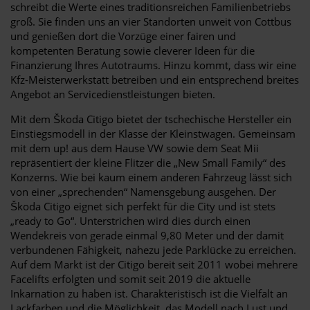
schreibt die Werte eines traditionsreichen Familienbetriebs
groß. Sie finden uns an vier Standorten unweit von Cottbus
und genießen dort die Vorzüge einer fairen und
kompetenten Beratung sowie cleverer Ideen für die
Finanzierung Ihres Autotraums. Hinzu kommt, dass wir eine
Kfz-Meisterwerkstatt betreiben und ein entsprechend breites
Angebot an Servicedienstleistungen bieten.
Mit dem Škoda Citigo bietet der tschechische Hersteller ein
Einstiegsmodell in der Klasse der Kleinstwagen. Gemeinsam
mit dem up! aus dem Hause VW sowie dem Seat Mii
repräsentiert der kleine Flitzer die „New Small Family“ des
Konzerns. Wie bei kaum einem anderen Fahrzeug lässt sich
von einer „sprechenden“ Namensgebung ausgehen. Der
Škoda Citigo eignet sich perfekt für die City und ist stets
„ready to Go“. Unterstrichen wird dies durch einen
Wendekreis von gerade einmal 9,80 Meter und der damit
verbundenen Fähigkeit, nahezu jede Parklücke zu erreichen.
Auf dem Markt ist der Citigo bereit seit 2011 wobei mehrere
Facelifts erfolgten und somit seit 2019 die aktuelle
Inkarnation zu haben ist. Charakteristisch ist die Vielfalt an
Lackfarben und die Möglichkeit, das Modell nach Lust und