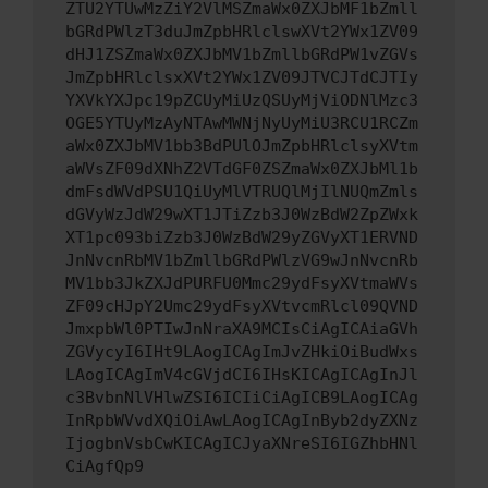
ZTU2YTUwMzZiY2VlMSZmaWx0ZXJbMF1bZmll
bGRdPWlzT3duJmZpbHRlclswXVt2YWx1ZV09
dHJ1ZSZmaWx0ZXJbMV1bZmllbGRdPW1vZGVs
JmZpbHRlclsxXVt2YWx1ZV09JTVCJTdCJTIy
YXVkYXJpc19pZCUyMiUzQSUyMjViODNlMzc3
OGE5YTUyMzAyNTAwMWNjNyUyMiU3RCU1RCZm
aWx0ZXJbMV1bb3BdPUlOJmZpbHRlclsyXVtm
aWVsZF09dXNhZ2VTdGF0ZSZmaWx0ZXJbMl1b
dmFsdWVdPSU1QiUyMlVTRUQlMjIlNUQmZmls
dGVyWzJdW29wXT1JTiZzb3J0WzBdW2ZpZWxk
XT1pc093biZzb3J0WzBdW29yZGVyXT1ERVND
JnNvcnRbMV1bZmllbGRdPWlzVG9wJnNvcnRb
MV1bb3JkZXJdPURFU0Mmc29ydFsyXVtmaWVs
ZF09cHJpY2Umc29ydFsyXVtvcmRlcl09QVND
JmxpbWl0PTIwJnNraXA9MCIsCiAgICAiaGVh
ZGVycyI6IHt9LAogICAgImJvZHkiOiBudWxs
LAogICAgImV4cGVjdCI6IHsKICAgICAgInJl
c3BvbnNlVHlwZSI6ICIiCiAgICB9LAogICAg
InRpbWVvdXQiOiAwLAogICAgInByb2dyZXNz
IjogbnVsbCwKICAgICJyaXNreSI6IGZhbHNl
CiAgfQp9