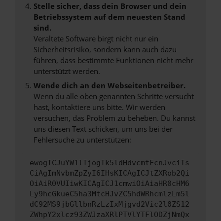
Stelle sicher, dass dein Browser und dein
Betriebssystem auf dem neuesten Stand
sind.
Veraltete Software birgt nicht nur ein
Sicherheitsrisiko, sondern kann auch dazu
führen, dass bestimmte Funktionen nicht mehr
unterstützt werden.
Wende dich an den Webseitenbetreiber.
Wenn du alle oben genannten Schritte versucht
hast, kontaktiere uns bitte. Wir werden
versuchen, das Problem zu beheben. Du kannst
uns diesen Text schicken, um uns bei der
Fehlersuche zu unterstützen:
ewogICJuYW1lIjogIk5ldHdvcmtFcnJvciIs
CiAgImNvbmZpZyI6IHsKICAgICJtZXRob2Qi
OiAiR0VUIiwKICAgICJ1cmwiOiAiaHR0cHM6
Ly9hcGkueC5ha3MtcHJvZC5hdWRhcmlzLm5l
dC92MS9jbGllbnRzLzIxMjgvd2Vic2l0ZS12
ZWhpY2xlcz93ZWJzaXRlPTVlYTFlODZjNmQx