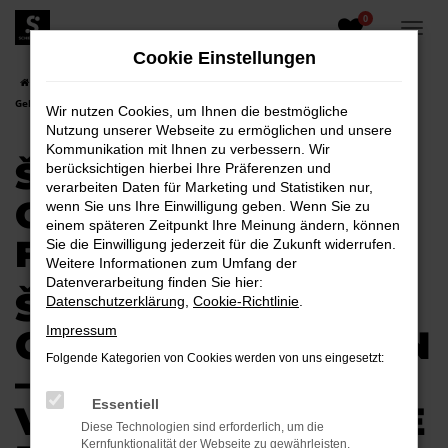
0
Zum
Hauptinhalt
Cookie Einstellungen
springen
Startseite
Cottbus
Škoda
Škoda Citigo
Škoda Citigo
Gebrauchtwagen für Cottbus
Wir nutzen Cookies, um Ihnen die bestmögliche
Nutzung unserer Webseite zu ermöglichen und unsere
Kommunikation mit Ihnen zu verbessern. Wir
ŠKODA CITIGO
berücksichtigen hierbei Ihre Präferenzen und
verarbeiten Daten für Marketing und Statistiken nur,
GEBRAUCHTWAGEN
wenn Sie uns Ihre Einwilligung geben. Wenn Sie zu
einem späteren Zeitpunkt Ihre Meinung ändern, können
FÜR COTTBUS
Sie die Einwilligung jederzeit für die Zukunft widerrufen.
Weitere Informationen zum Umfang der
Datenverarbeitung finden Sie hier:
ŠKODA CITIGO
Datenschutzerklärung
,
Cookie-Richtlinie
.
GEBRAUCHTWAGEN
Impressum
Folgende Kategorien von Cookies werden von uns eingesetzt:
–
Essentiell
VERTRAUENSVOLLE
Diese Technologien sind erforderlich, um die
Kernfunktionalität der Webseite zu gewährleisten.