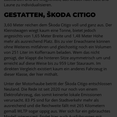
Laune zu individualisieren.
GESTATTEN, ŠKODA CITIGO
3,60 Meter reichen dem Škoda Citigo voll und ganz aus. Der
Kleinstwagen wiegt kaum eine Tonne, bietet jedoch
angesichts von 1,65 Meter Breite und 1,48 Meter Höhe
mehr als ausreichend Platz. Bis zu vier Erwachsene können
ohne Weiteres mitfahren und gleichzeitig noch ein Volumen
von 251 Liter im Kofferraum beladen. Wem das nicht
genügt, der klappt die hinteren Sitze asymmetrisch um und
erreicht auf diese Weise bis zu 959 Liter Stauraum. Im
direkten Vergleich existiert kaum ein anderes Fahrzeug in
dieser Klasse, der hier mithält.
Unter der Motorhaube betritt der Škoda Citigo entschlossen
Neuland. Die Rede ist seit 2020 nur noch von einem
Elektrofahrzeug, das somit keinerlei lokale Emissionen
verursacht. 83 PS sind für den Stadtverkehr mehr als
ausreichend und die Reichweite fällt mit 265 Kilometern
gemäß WLTP sogar üppig aus. Wer sich für ein gebrauchtes
Modell interessiert, findet hier auch Ausführungen mit