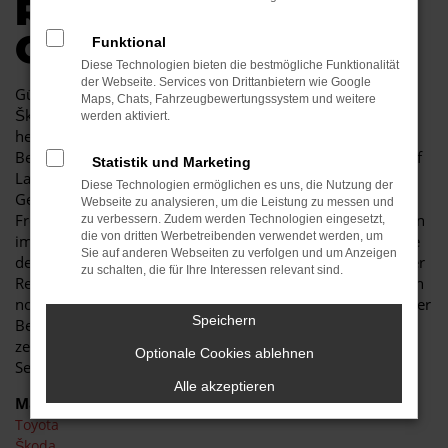
R AUTOKAUF IN
COTTBUS
Funktional
Diese Technologien bieten die bestmögliche Funktionalität
der Webseite. Services von Drittanbietern wie Google
Günstige Mobilität in Cottbus kann so einfach sein. Ein
Maps, Chats, Fahrzeugbewertungssystem und weitere
Škoda Citigo Gebrauchtwagen besticht durch seine
werden aktiviert.
herausragende Qualität und erweist sich als jahrelanger
Begleiter. Sowohl im Stadtverkehr von Cottbus als auch auf
Statistik und Marketing
Landstraße und Autobahn ist der Škoda Citigo
Diese Technologien ermöglichen es uns, die Nutzung der
Gebrauchtwagen eine perfekte Lösung und wird Ihnen viel
Webseite zu analysieren, um die Leistung zu messen und
Freude bereiten. Unser Autohaus ist seit mehr als 30 Jahren
zu verbessern. Zudem werden Technologien eingesetzt,
die von dritten Werbetreibenden verwendet werden, um
im Geschäft. Wir sind nicht nur Experten für Fahrzeuge wie
Sie auf anderen Webseiten zu verfolgen und um Anzeigen
den Škoda Citigo Gebrauchtwagen, sondern auch tief in der
zu schalten, die für Ihre Interessen relevant sind.
Region Cottbus verankert. In unserem Unternehmen zählen
noch Werte wie Vertrauen und Kundennähe, was Sie in jeder
Speichern
Beratung im positivsten Sinne erfahren. Des Weiteren
zeichnen wir uns durch ein breites Fahrzeug- und
Optionale Cookies ablehnen
Serviceangebot und günstige Preise
Alle akzeptieren
Marken
Toyota
Škoda