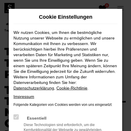
0
Zum
Hauptinhalt
Cookie Einstellungen
springen
Startseite
Cottbus
Toyota
Toyota Hilux
Toyota Hilux
Tageszulassung für Cottbus
Wir nutzen Cookies, um Ihnen die bestmögliche
Nutzung unserer Webseite zu ermöglichen und unsere
Kommunikation mit Ihnen zu verbessern. Wir
TOYOTA HILUX
berücksichtigen hierbei Ihre Präferenzen und
verarbeiten Daten für Marketing und Statistiken nur,
TAGESZULASSUNG
wenn Sie uns Ihre Einwilligung geben. Wenn Sie zu
einem späteren Zeitpunkt Ihre Meinung ändern, können
FÜR COTTBUS
Sie die Einwilligung jederzeit für die Zukunft widerrufen.
Weitere Informationen zum Umfang der
Datenverarbeitung finden Sie hier:
TOYOTA HILUX
Datenschutzerklärung
,
Cookie-Richtlinie
.
TAGESZULASSUNG –
Impressum
Folgende Kategorien von Cookies werden von uns eingesetzt:
MOBILITÄT FÜR
Essentiell
COTTBUS GENAU IN
Diese Technologien sind erforderlich, um die
Kernfunktionalität der Webseite zu gewährleisten.