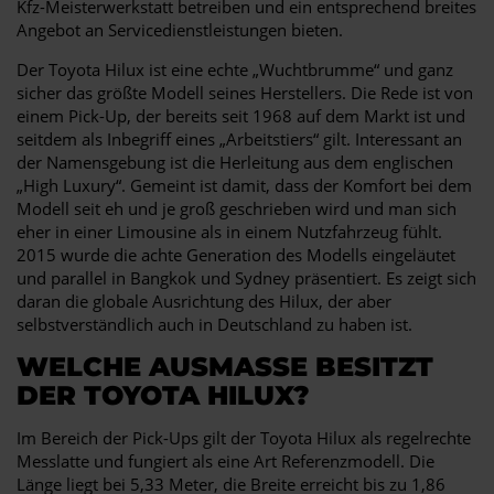
Kfz-Meisterwerkstatt betreiben und ein entsprechend breites
Angebot an Servicedienstleistungen bieten.
Der Toyota Hilux ist eine echte „Wuchtbrumme“ und ganz
sicher das größte Modell seines Herstellers. Die Rede ist von
einem Pick-Up, der bereits seit 1968 auf dem Markt ist und
seitdem als Inbegriff eines „Arbeitstiers“ gilt. Interessant an
der Namensgebung ist die Herleitung aus dem englischen
„High Luxury“. Gemeint ist damit, dass der Komfort bei dem
Modell seit eh und je groß geschrieben wird und man sich
eher in einer Limousine als in einem Nutzfahrzeug fühlt.
2015 wurde die achte Generation des Modells eingeläutet
und parallel in Bangkok und Sydney präsentiert. Es zeigt sich
daran die globale Ausrichtung des Hilux, der aber
selbstverständlich auch in Deutschland zu haben ist.
WELCHE AUSMASSE BESITZT D
ER TOYOTA HILUX?
Im Bereich der Pick-Ups gilt der Toyota Hilux als regelrechte
Messlatte und fungiert als eine Art Referenzmodell. Die
Länge liegt bei 5,33 Meter, die Breite erreicht bis zu 1,86