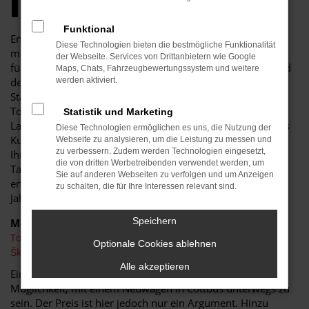
IHREM BUDGET
Funktional
Endlich angekommen: mit einem Toyota Hilux in Cottbus
Diese Technologien bieten die bestmögliche Funktionalität
machen Sie alles richtig und sitzen im perfekten Fahrzeug
der Webseite. Services von Drittanbietern wie Google
für diese Stadt. Einerseits sind Sie dank der Wendigkeit und
Maps, Chats, Fahrzeugbewertungssystem und weitere
der sparsamen und effizienten Motoren perfekt auf den
werden aktiviert.
Stadtverkehr von Cottbus eingerichtet, andererseits ist der
Toyota Hilux jedoch auch für Fahrten auf Autobahn oder
Statistik und Marketing
Landstraße geeignet. Das vielseitige Modell erhalten Sie als
Diese Technologien ermöglichen es uns, die Nutzung der
Kunde aus Cottbus im Autohaus Schiefelbein. Wir bieten
Webseite zu analysieren, um die Leistung zu messen und
zu verbessern. Zudem werden Technologien eingesetzt,
Ihnen den Toyota Hilux sowohl als Neuwagen als auch als
die von dritten Werbetreibenden verwendet werden, um
Tageszulassung. Wer noch etwas mehr sparen möchte,
Sie auf anderen Webseiten zu verfolgen und um Anzeigen
entscheidet sich für ein Gebrauchtfahrzeug oder einen
zu schalten, die für Ihre Interessen relevant sind.
Jahreswagen.
Speichern
Marken
Toyota
Optionale Cookies ablehnen
Škoda
Alle akzeptieren
Eine Toyota Hilux Tageszulassung ist die günstige
Möglichkeit, mit einem Neuwagen in Cottbus unterwegs zu
sein. Der Preis ist hier jedoch nur ein Argument. Hinzu