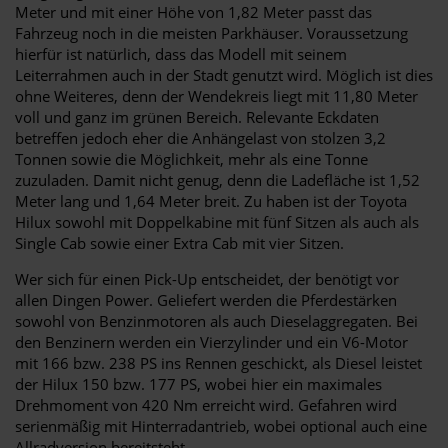
Meter und mit einer Höhe von 1,82 Meter passt das
Fahrzeug noch in die meisten Parkhäuser. Voraussetzung
hierfür ist natürlich, dass das Modell mit seinem
Leiterrahmen auch in der Stadt genutzt wird. Möglich ist dies
ohne Weiteres, denn der Wendekreis liegt mit 11,80 Meter
voll und ganz im grünen Bereich. Relevante Eckdaten
betreffen jedoch eher die Anhängelast von stolzen 3,2
Tonnen sowie die Möglichkeit, mehr als eine Tonne
zuzuladen. Damit nicht genug, denn die Ladefläche ist 1,52
Meter lang und 1,64 Meter breit. Zu haben ist der Toyota
Hilux sowohl mit Doppelkabine mit fünf Sitzen als auch als
Single Cab sowie einer Extra Cab mit vier Sitzen.
Wer sich für einen Pick-Up entscheidet, der benötigt vor
allen Dingen Power. Geliefert werden die Pferdestärken
sowohl von Benzinmotoren als auch Dieselaggregaten. Bei
den Benzinern werden ein Vierzylinder und ein V6-Motor
mit 166 bzw. 238 PS ins Rennen geschickt, als Diesel leistet
der Hilux 150 bzw. 177 PS, wobei hier ein maximales
Drehmoment von 420 Nm erreicht wird. Gefahren wird
serienmäßig mit Hinterradantrieb, wobei optional auch eine
Allradversion bereitsteht.