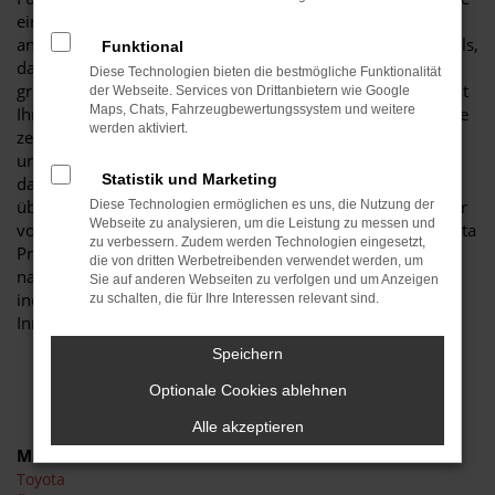
einen Toyota Proace City Neuwagen. Der Grund liegt unter
anderem in der herausragenden Ausstattung dieses Modells,
Funktional
das in der aktuellen Modellgeneration noch einmal
Diese Technologien bieten die bestmögliche Funktionalität
gründlich verbessert wurde. Entsprechend genießen Sie mit
der Webseite. Services von Drittanbietern wie Google
Maps, Chats, Fahrzeugbewertungssystem und weitere
Ihrem Toyota Proace City Neuwagen in Cottbus die Vorzüge
werden aktiviert.
zeitgemäßer Assistenzsysteme und eine Fülle an teils
ungewöhnlichen Extras. Viele Experten sind sich bereits
Statistik und Marketing
darüber einig, dass ein Toyota Proace City Neuwagen weit
über den Durchschnitt der Fahrzeugklasse hinausweist. Wir
Diese Technologien ermöglichen es uns, die Nutzung der
Webseite zu analysieren, um die Leistung zu messen und
vom Autohaus Schiefelbein ermöglichen Ihnen, Ihren Toyota
zu verbessern. Zudem werden Technologien eingesetzt,
Proace City Neuwagen für Cottbus bis ins kleinste Detail
die von dritten Werbetreibenden verwendet werden, um
nach eigenen Wünschen festzulegen. Entscheiden Sie
Sie auf anderen Webseiten zu verfolgen und um Anzeigen
individuell, welche Lackierung, Motorisierung und
zu schalten, die für Ihre Interessen relevant sind.
Innenausstattung es sein darf. Wir beraten Sie gern.
Speichern
Optionale Cookies ablehnen
Alle akzeptieren
Marken
Toyota