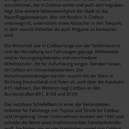
zurückführen, der in Cottbus wirkte und auch dort begraben
liegt. Eine weitere Sehenswürdigkeit der Stadt ist das
Raumflugplanetarium. Wer mit Kindern in Cottbus
unterwegs ist, unternimmt einen Abstecher in den Tierpark,
in dem sowohl Elefanten als auch Pinguine zu bestaunen
sind.
Die Wirtschaft war in Cottbus lange von der Textilindustrie
und der Herstellung von Fahrzeugen geprägt. Mittlerweile
sind es Versorgungsbetriebe und verschiedene
Mittelständler, die für Aufschwung sorgen. Darüber hinaus
ist Cottbus ein Universitätsstandort. Die
Verkehrsverbindungen werden sowohl mit der Bahn in
Richtung Deutschland und Polen als auch über die Autobahn
A15 realisiert. Des Weiteren liegt Cottbus an den
Bundesstraßen B97, B168 und B169.
Das Autohaus Schiefelbein ist einer der bekanntesten
Anbieter für Fahrzeuge von Toyota und Škoda für Cottbus
und Umgebung. Unser Unternehmen existiert seit 1990 und
schreibt die Werte eines traditionsreichen Familienbetriebs
groß. Sie finden uns an vier Standorten unweit von Cottbus