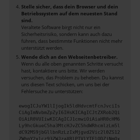
Stelle sicher, dass dein Browser und dein
Betriebssystem auf dem neuesten Stand
sind.
Veraltete Software birgt nicht nur ein
Sicherheitsrisiko, sondern kann auch dazu
führen, dass bestimmte Funktionen nicht mehr
unterstützt werden.
Wende dich an den Webseitenbetreiber.
Wenn du alle oben genannten Schritte versucht
hast, kontaktiere uns bitte. Wir werden
versuchen, das Problem zu beheben. Du kannst
uns diesen Text schicken, um uns bei der
Fehlersuche zu unterstützen:
ewogICJuYW1lIjogIk5ldHdvcmtFcnJvciIs
CiAgImNvbmZpZyI6IHsKICAgICJtZXRob2Qi
OiAiR0VUIiwKICAgICJ1cmwiOiAiaHR0cHM6
Ly9hcGkueC5ha3MtcHJvZC5hdWRhcmlzLm5l
dC92MS9jbGllbnRzLzIxMjgvd2Vic2l0ZS12
ZWhpY2xlcz93ZWJzaXRlPTVlYTFlODZjNmQx