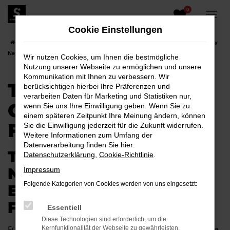
0
Zum
Hauptinhalt
Cookie Einstellungen
springen
Startseite
Cottbus
Toyota
Toyota Proace City
Toyota Proace City
Neuwagen für Cottbus
Wir nutzen Cookies, um Ihnen die bestmögliche
Nutzung unserer Webseite zu ermöglichen und unsere
Kommunikation mit Ihnen zu verbessern. Wir
TOYOTA PROACE
berücksichtigen hierbei Ihre Präferenzen und
verarbeiten Daten für Marketing und Statistiken nur,
CITY NEUWAGEN
wenn Sie uns Ihre Einwilligung geben. Wenn Sie zu
einem späteren Zeitpunkt Ihre Meinung ändern, können
FÜR COTTBUS
Sie die Einwilligung jederzeit für die Zukunft widerrufen.
Weitere Informationen zum Umfang der
Datenverarbeitung finden Sie hier:
TOYOTA PROACE CITY
Datenschutzerklärung
,
Cookie-Richtlinie
.
NEUWAGEN –
Impressum
Folgende Kategorien von Cookies werden von uns eingesetzt:
EXZELLENTE MOBILITÄT
FÜR COTTBUS
Essentiell
Diese Technologien sind erforderlich, um die
Für Cottbus gibt es kaum ein Fahrzeug, das so gut passt wie
Kernfunktionalität der Webseite zu gewährleisten.