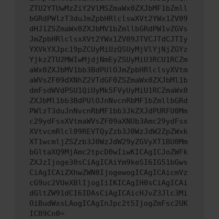
ZTU2YTUwMzZiY2VlMSZmaWx0ZXJbMF1bZmll
bGRdPWlzT3duJmZpbHRlclswXVt2YWx1ZV09
dHJ1ZSZmaWx0ZXJbMV1bZmllbGRdPW1vZGVs
JmZpbHRlclsxXVt2YWx1ZV09JTVCJTdCJTIy
YXVkYXJpc19pZCUyMiUzQSUyMjVlYjNjZGYz
YjkzZTU2MWIwMjdjNmEyZSUyMiU3RCU1RCZm
aWx0ZXJbMV1bb3BdPUlOJmZpbHRlclsyXVtm
aWVsZF09dXNhZ2VTdGF0ZSZmaWx0ZXJbMl1b
dmFsdWVdPSU1QiUyMk5FVyUyMiU1RCZmaWx0
ZXJbMl1bb3BdPUlOJnNvcnRbMF1bZmllbGRd
PWlzT3duJnNvcnRbMF1bb3JkZXJdPURFU0Mm
c29ydFsxXVtmaWVsZF09aXNUb3Amc29ydFsx
XVtvcmRlcl09REVTQyZzb3J0WzJdW2ZpZWxk
XT1wcmljZSZzb3J0WzJdW29yZGVyXT1BU0Mm
bGltaXQ9MjAmc2tpcD0wIiwKICAgICJoZWFk
ZXJzIjoge30sCiAgICAiYm9keSI6IG51bGws
CiAgICAiZXhwZWN0IjogewogICAgICAicmVz
cG9uc2VUeXBlIjogIiIKICAgIH0sCiAgICAi
dGltZW91dCI6IDAsCiAgICAicHJvZ3Jlc3Mi
OiBudWxsLAogICAgInJpc2t5IjogZmFsc2UK
ICB9Cn0=