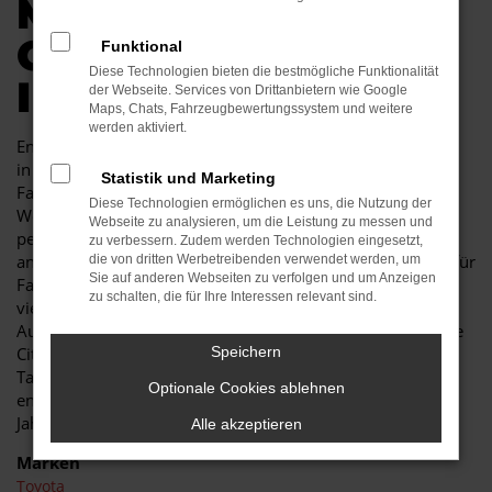
MOBILITÄT FÜR
COTTBUS GENAU IN
Funktional
Diese Technologien bieten die bestmögliche Funktionalität
IHREM BUDGET
der Webseite. Services von Drittanbietern wie Google
Maps, Chats, Fahrzeugbewertungssystem und weitere
werden aktiviert.
Endlich angekommen: mit einem Toyota Proace City Verso
in Cottbus machen Sie alles richtig und sitzen im perfekten
Statistik und Marketing
Fahrzeug für diese Stadt. Einerseits sind Sie dank der
Diese Technologien ermöglichen es uns, die Nutzung der
Wendigkeit und der sparsamen und effizienten Motoren
Webseite zu analysieren, um die Leistung zu messen und
perfekt auf den Stadtverkehr von Cottbus eingerichtet,
zu verbessern. Zudem werden Technologien eingesetzt,
andererseits ist der Toyota Proace City Verso jedoch auch für
die von dritten Werbetreibenden verwendet werden, um
Sie auf anderen Webseiten zu verfolgen und um Anzeigen
Fahrten auf Autobahn oder Landstraße geeignet. Das
zu schalten, die für Ihre Interessen relevant sind.
vielseitige Modell erhalten Sie als Kunde aus Cottbus im
Autohaus Schiefelbein. Wir bieten Ihnen den Toyota Proace
City Verso sowohl als Neuwagen als auch als
Speichern
Tageszulassung. Wer noch etwas mehr sparen möchte,
Optionale Cookies ablehnen
entscheidet sich für ein Gebrauchtfahrzeug oder einen
Jahreswagen.
Alle akzeptieren
Marken
Toyota