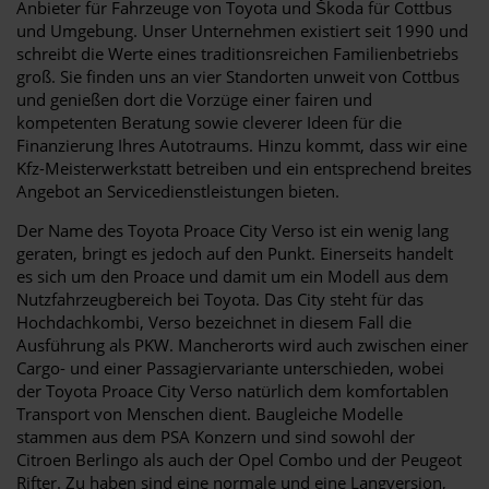
Anbieter für Fahrzeuge von Toyota und Škoda für Cottbus
und Umgebung. Unser Unternehmen existiert seit 1990 und
schreibt die Werte eines traditionsreichen Familienbetriebs
groß. Sie finden uns an vier Standorten unweit von Cottbus
und genießen dort die Vorzüge einer fairen und
kompetenten Beratung sowie cleverer Ideen für die
Finanzierung Ihres Autotraums. Hinzu kommt, dass wir eine
Kfz-Meisterwerkstatt betreiben und ein entsprechend breites
Angebot an Servicedienstleistungen bieten.
Der Name des Toyota Proace City Verso ist ein wenig lang
geraten, bringt es jedoch auf den Punkt. Einerseits handelt
es sich um den Proace und damit um ein Modell aus dem
Nutzfahrzeugbereich bei Toyota. Das City steht für das
Hochdachkombi, Verso bezeichnet in diesem Fall die
Ausführung als PKW. Mancherorts wird auch zwischen einer
Cargo- und einer Passagiervariante unterschieden, wobei
der Toyota Proace City Verso natürlich dem komfortablen
Transport von Menschen dient. Baugleiche Modelle
stammen aus dem PSA Konzern und sind sowohl der
Citroen Berlingo als auch der Opel Combo und der Peugeot
Rifter. Zu haben sind eine normale und eine Langversion,