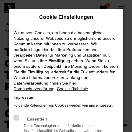
0
Zum
Hauptinhalt
Cookie Einstellungen
springen
Startseite
Cottbus
Toyota
Toyota Proace City Verso
Toyota
Proace City Verso Tageszulassung für Cottbus
Wir nutzen Cookies, um Ihnen die bestmögliche
Nutzung unserer Webseite zu ermöglichen und unsere
Kommunikation mit Ihnen zu verbessern. Wir
TOYOTA PROACE
berücksichtigen hierbei Ihre Präferenzen und
verarbeiten Daten für Marketing und Statistiken nur,
CITY VERSO
wenn Sie uns Ihre Einwilligung geben. Wenn Sie zu
einem späteren Zeitpunkt Ihre Meinung ändern, können
TAGESZULASSUNG
Sie die Einwilligung jederzeit für die Zukunft widerrufen.
Weitere Informationen zum Umfang der
FÜR COTTBUS
Datenverarbeitung finden Sie hier:
Datenschutzerklärung
,
Cookie-Richtlinie
.
Impressum
TOYOTA PROACE
Folgende Kategorien von Cookies werden von uns eingesetzt:
CITY VERSO
Essentiell
TAGESZULASSUNG –
Diese Technologien sind erforderlich, um die
Kernfunktionalität der Webseite zu gewährleisten.