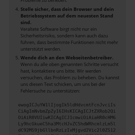
Probleme zu beheben.
Stelle sicher, dass dein Browser und dein
Betriebssystem auf dem neuesten Stand
sind.
Veraltete Software birgt nicht nur ein
Sicherheitsrisiko, sondern kann auch dazu
führen, dass bestimmte Funktionen nicht mehr
unterstützt werden.
Wende dich an den Webseitenbetreiber.
Wenn du alle oben genannten Schritte versucht
hast, kontaktiere uns bitte. Wir werden
versuchen, das Problem zu beheben. Du kannst
uns diesen Text schicken, um uns bei der
Fehlersuche zu unterstützen:
ewogICJuYW1lIjogIk5ldHdvcmtFcnJvciIs
CiAgImNvbmZpZyI6IHsKICAgICJtZXRob2Qi
OiAiR0VUIiwKICAgICJ1cmwiOiAiaHR0cHM6
Ly9hcGkueC5ha3MtcHJvZC5hdWRhcmlzLm5l
dC92MS9jbGllbnRzLzIxMjgvd2Vic2l0ZS12