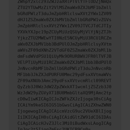
ZWhpY2xlcz93ZWJzaXRlPTVlYTFlODZjNmQx
ZTU2YTUwMzZiY2VlMSZmaWx0ZXJbMF1bZmll
bGRdPWlzT3duJmZpbHRlclswXVt2YWx1ZV09
dHJ1ZSZmaWx0ZXJbMV1bZmllbGRdPW1vZGVs
JmZpbHRlclsxXVt2YWx1ZV09JTVCJTdCJTIy
YXVkYXJpc19pZCUyMiUzQSUyMjVlYjNjZTJh
YjkzZTU2MWEwYTI0NzE5NCUyMiU3RCU1RCZm
aWx0ZXJbMV1bb3BdPUlOJmZpbHRlclsyXVtm
aWVsZF09dXNhZ2VTdGF0ZSZmaWx0ZXJbMl1b
dmFsdWVdPSU1QiUyMk9ORURBWVJFR0lTVFJB
VElPTiUyMiU1RCZmaWx0ZXJbMl1bb3BdPUlO
JnNvcnRbMF1bZmllbGRdPWlzT3duJnNvcnRb
MF1bb3JkZXJdPURFU0Mmc29ydFsxXVtmaWVs
ZF09aXNUb3Amc29ydFsxXVtvcmRlcl09REVT
QyZzb3J0WzJdW2ZpZWxkXT1wcmljZSZzb3J0
WzJdW29yZGVyXT1BU0MmbGltaXQ9MjAmc2tp
cD0wIiwKICAgICJoZWFkZXJzIjoge30sCiAg
ICAiYm9keSI6IG51bGwsCiAgICAiZXhwZWN0
IjogewogICAgICAicmVzcG9uc2VUeXBlIjog
IiIKICAgIH0sCiAgICAidGltZW91dCI6IDAs
CiAgICAicHJvZ3Jlc3MiOiBudWxsLAogICAg
InJpc2t5IjogZmFsc2UKICB9Cn0=