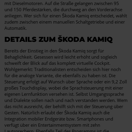
mit Dieselmotoren. Auf die Straße gelangen zwischen 95
und 150 Pferdestärken, die durchweg an den Vorderachse
anliegen. Wer sich für einen Škoda Kamiq entscheidet, wählt
zudem zwischen einem manuellen Schaltgetriebe und einer
Automatik.
DETAILS ZUM ŠKODA KAMIQ
Bereits der Einstieg in den Škoda Kamiq sorgt für
Behaglichkeit. Gesessen wird leicht erhöht und sogleich
schweift der Blick auf das komplett virtuelle Cockpit.
Wohlgemerkt: Traditionalisten entscheiden sich hier noch
für die analoge Variante, die ebenfalls zu haben ist. Die
Steuerung erfolgt auf Wunsch über Sprache oder ein 9,2 Zoll
großes Touchdisplay, wobei die Sprachsteuerung mit einer
eigenen Lernfunktion versehen ist. Selbst Umgangssprache
und Dialekte sollen nach und nach verstanden werden. Wem
das nicht ausreicht, der behilft sich mit der Steuerung über
Gesten. Natürlich erlaubt der Škoda Kamiq auch die
Integration mobiler Endgeräte bzw. Smartphones und
verfügt über ein Entertainmentsystem mit zehn
Lautsprechern. Ebenfalls Teil des Programms ist die