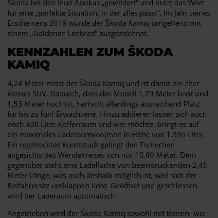
Škoda bei den Inuit Alaskas „gewildert“ und nutzt das Wort
für eine „perfekte Situation, in der alles passt“. Im Jahr seines
Erscheinens 2019 wurde der Škoda Kamiq umgehend mit
einem „Goldenen Lenkrad“ ausgezeichnet.
KENNZAHLEN ZUM ŠKODA
KAMIQ
4,24 Meter misst der Škoda Kamiq und ist damit ein eher
kleines SUV. Dadurch, dass das Modell 1,79 Meter breit und
1,53 Meter hoch ist, herrscht allerdings ausreichend Platz
für bis zu fünf Erwachsene. Hinzu addieren lassen sich auch
noch 400 Liter Kofferraum und wer möchte, bringt es auf
ein maximales Laderaumvolumen in Höhe von 1.395 Liter.
Ein regelrechtes Kunststück gelingt den Tschechen
angesichts des Wendekreises von nur 10,80 Meter. Dem
gegenüber steht eine Ladefläche von beeindruckenden 2,45
Meter Länge, was auch deshalb möglich ist, weil sich der
Beifahrersitz umklappen lässt. Geöffnet und geschlossen
wird der Laderaum automatisch.
Angetrieben wird der Škoda Kamiq sowohl mit Benzin- wie