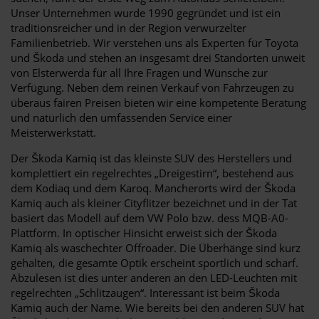
Unser Unternehmen wurde 1990 gegründet und ist ein
traditionsreicher und in der Region verwurzelter
Familienbetrieb. Wir verstehen uns als Experten für Toyota
und Škoda und stehen an insgesamt drei Standorten unweit
von Elsterwerda für all Ihre Fragen und Wünsche zur
Verfügung. Neben dem reinen Verkauf von Fahrzeugen zu
überaus fairen Preisen bieten wir eine kompetente Beratung
und natürlich den umfassenden Service einer
Meisterwerkstatt.
Der Škoda Kamiq ist das kleinste SUV des Herstellers und
komplettiert ein regelrechtes „Dreigestirn“, bestehend aus
dem Kodiaq und dem Karoq. Mancherorts wird der Škoda
Kamiq auch als kleiner Cityflitzer bezeichnet und in der Tat
basiert das Modell auf dem VW Polo bzw. dess MQB-A0-
Plattform. In optischer Hinsicht erweist sich der Škoda
Kamiq als waschechter Offroader. Die Überhänge sind kurz
gehalten, die gesamte Optik erscheint sportlich und scharf.
Abzulesen ist dies unter anderen an den LED-Leuchten mit
regelrechten „Schlitzaugen“. Interessant ist beim Škoda
Kamiq auch der Name. Wie bereits bei den anderen SUV hat