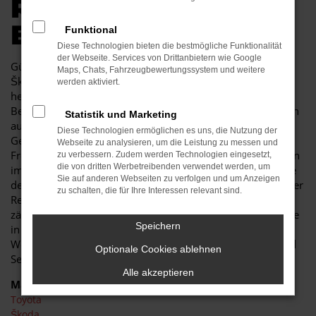
R AUTOKAUF IN
ELSTERWERDA
Funktional
Diese Technologien bieten die bestmögliche Funktionalität
der Webseite. Services von Drittanbietern wie Google
Günstige Mobilität in Elsterwerda kann so einfach sein. Ein
Maps, Chats, Fahrzeugbewertungssystem und weitere
Škoda Kamiq Gebrauchtwagen besticht durch seine
werden aktiviert.
herausragende Qualität und erweist sich als jahrelanger
Begleiter. Sowohl im Stadtverkehr von Elsterwerda als auch
Statistik und Marketing
auf Landstraße und Autobahn ist der Škoda Kamiq
Diese Technologien ermöglichen es uns, die Nutzung der
Gebrauchtwagen eine perfekte Lösung und wird Ihnen viel
Webseite zu analysieren, um die Leistung zu messen und
Freude bereiten. Unser Autohaus ist seit mehr als 30 Jahren
zu verbessern. Zudem werden Technologien eingesetzt,
die von dritten Werbetreibenden verwendet werden, um
im Geschäft. Wir sind nicht nur Experten für Fahrzeuge wie
Sie auf anderen Webseiten zu verfolgen und um Anzeigen
den Škoda Kamiq Gebrauchtwagen, sondern auch tief in der
zu schalten, die für Ihre Interessen relevant sind.
Region Elsterwerda verankert. In unserem Unternehmen
zählen noch Werte wie Vertrauen und Kundennähe, was Sie
Speichern
in jeder Beratung im positivsten Sinne erfahren. Des
Weiteren zeichnen wir uns durch ein breites Fahrzeug- und
Optionale Cookies ablehnen
Serviceangebot und günstige Preise
Alle akzeptieren
Marken
Toyota
Škoda