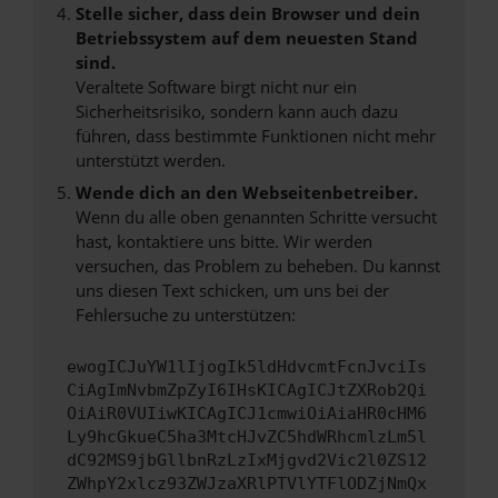
Stelle sicher, dass dein Browser und dein
Betriebssystem auf dem neuesten Stand
sind.
Veraltete Software birgt nicht nur ein
Sicherheitsrisiko, sondern kann auch dazu
führen, dass bestimmte Funktionen nicht mehr
unterstützt werden.
Wende dich an den Webseitenbetreiber.
Wenn du alle oben genannten Schritte versucht
hast, kontaktiere uns bitte. Wir werden
versuchen, das Problem zu beheben. Du kannst
uns diesen Text schicken, um uns bei der
Fehlersuche zu unterstützen:
ewogICJuYW1lIjogIk5ldHdvcmtFcnJvciIs
CiAgImNvbmZpZyI6IHsKICAgICJtZXRob2Qi
OiAiR0VUIiwKICAgICJ1cmwiOiAiaHR0cHM6
Ly9hcGkueC5ha3MtcHJvZC5hdWRhcmlzLm5l
dC92MS9jbGllbnRzLzIxMjgvd2Vic2l0ZS12
ZWhpY2xlcz93ZWJzaXRlPTVlYTFlODZjNmQx