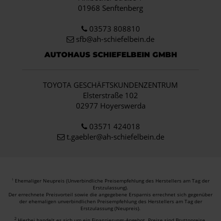
01968 Senftenberg
03573 808810
sfb@ah-schiefelbein.de
AUTOHAUS SCHIEFELBEIN GMBH
TOYOTA GESCHÄFTSKUNDENZENTRUM
Elsterstraße 102
02977 Hoyerswerda
03571 424018
t.gaebler@ah-schiefelbein.de
Ehemaliger Neupreis (Unverbindliche Preisempfehlung des Herstellers am Tag der
1
Erstzulassung).
Der errechnete Preisvorteil sowie die angegebene Ersparnis errechnet sich gegenüber
der ehemaligen unverbindlichen Preisempfehlung des Herstellers am Tag der
Erstzulassung (Neupreis).
2
Hierbei handelt es sich um ein Finanzierungs-Angebot. Preise sind Bruttopreise.