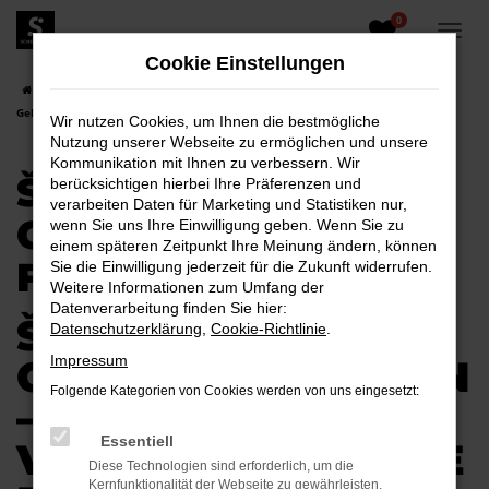
0
Zum
Hauptinhalt
Cookie Einstellungen
springen
Startseite
Elsterwerda
Škoda
Škoda Kamiq
Škoda Kamiq
Gebrauchtwagen für Elsterwerda
Wir nutzen Cookies, um Ihnen die bestmögliche
Nutzung unserer Webseite zu ermöglichen und unsere
Kommunikation mit Ihnen zu verbessern. Wir
ŠKODA KAMIQ
berücksichtigen hierbei Ihre Präferenzen und
verarbeiten Daten für Marketing und Statistiken nur,
GEBRAUCHTWAGEN
wenn Sie uns Ihre Einwilligung geben. Wenn Sie zu
einem späteren Zeitpunkt Ihre Meinung ändern, können
FÜR ELSTERWERDA
Sie die Einwilligung jederzeit für die Zukunft widerrufen.
Weitere Informationen zum Umfang der
Datenverarbeitung finden Sie hier:
ŠKODA KAMIQ
Datenschutzerklärung
,
Cookie-Richtlinie
.
GEBRAUCHTWAGEN
Impressum
Folgende Kategorien von Cookies werden von uns eingesetzt:
–
Essentiell
VERTRAUENSVOLLE
Diese Technologien sind erforderlich, um die
Kernfunktionalität der Webseite zu gewährleisten.