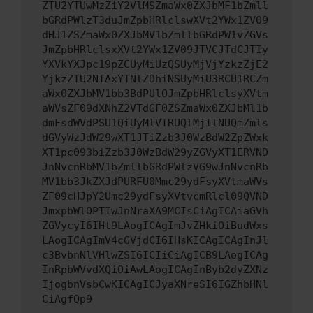
ZTU2YTUwMzZiY2VlMSZmaWx0ZXJbMF1bZmll
bGRdPWlzT3duJmZpbHRlclswXVt2YWx1ZV09
dHJ1ZSZmaWx0ZXJbMV1bZmllbGRdPW1vZGVs
JmZpbHRlclsxXVt2YWx1ZV09JTVCJTdCJTIy
YXVkYXJpc19pZCUyMiUzQSUyMjVjYzkzZjE2
YjkzZTU2NTAxYTNlZDhiNSUyMiU3RCU1RCZm
aWx0ZXJbMV1bb3BdPUlOJmZpbHRlclsyXVtm
aWVsZF09dXNhZ2VTdGF0ZSZmaWx0ZXJbMl1b
dmFsdWVdPSU1QiUyMlVTRUQlMjIlNUQmZmls
dGVyWzJdW29wXT1JTiZzb3J0WzBdW2ZpZWxk
XT1pc093biZzb3J0WzBdW29yZGVyXT1ERVND
JnNvcnRbMV1bZmllbGRdPWlzVG9wJnNvcnRb
MV1bb3JkZXJdPURFU0Mmc29ydFsyXVtmaWVs
ZF09cHJpY2Umc29ydFsyXVtvcmRlcl09QVND
JmxpbWl0PTIwJnNraXA9MCIsCiAgICAiaGVh
ZGVycyI6IHt9LAogICAgImJvZHkiOiBudWxs
LAogICAgImV4cGVjdCI6IHsKICAgICAgInJl
c3BvbnNlVHlwZSI6ICIiCiAgICB9LAogICAg
InRpbWVvdXQiOiAwLAogICAgInByb2dyZXNz
IjogbnVsbCwKICAgICJyaXNreSI6IGZhbHNl
CiAgfQp9