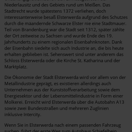
Niederlausitz und des Gebiets rund um Meißen. Das
Stadtrecht wurde spätestens 1372 verliehen, doch
interessanterweise besaß Elsterwerda aufgrund des Schutzes
durch die mäandernde Schwarze Elster nie eine Stadtmauer.
Teil von Brandenburg war die Stadt seit 1312, später zählte
der Ort zeitweise zu Sachsen und wurde Ende des 19.
Jahrhunderts zu einem regionalen Eisenbahnknoten. Dank
der Eisenbahn siedelte sich auch Industrie an, die bis heute
erhalten geblieben ist. Sehenswert sind unter anderem das
Schloss Elsterwerda oder die Kirche St. Katharina und der
Marktplatz.
Die Ökonomie der Stadt Elsterwerda wird vor allem von der
Metallindustrie geprägt, es existieren allerdings auch
Unternehmen aus der Kunststoffverarbeitung sowie dem
Energiesektor und der Lebensmittelindustrie in Form einer
Molkerei. Erreicht wird Elsterwerda über die Autobahn A13
sowie zwei Bundesstraßen und mehreren Zuglinien
inklusive Intercity.
Wenn Sie in Elsterwerda nach einem passenden Fahrzeug
suchen, führt der erste Weg zum Autohaus Schiefelbein.