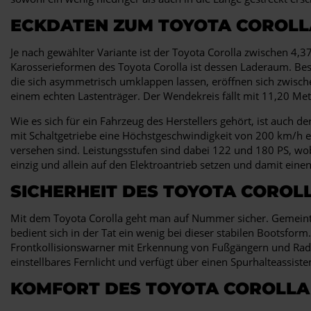
ECKDATEN ZUM TOYOTA COROLL
Je nach gewählter Variante ist der Toyota Corolla zwischen 4,
Karosserieformen des Toyota Corolla ist dessen Laderaum. Besc
die sich asymmetrisch umklappen lassen, eröffnen sich zwischen
einem echten Lastenträger. Der Wendekreis fällt mit 11,20 Me
Wie es sich für ein Fahrzeug des Herstellers gehört, ist auch de
mit Schaltgetriebe eine Höchstgeschwindigkeit von 200 km/h er
versehen sind. Leistungsstufen sind dabei 122 und 180 PS, wo
einzig und allein auf den Elektroantrieb setzen und damit einen 
SICHERHEIT DES TOYOTA COROL
Mit dem Toyota Corolla geht man auf Nummer sicher. Gemeint is
bedient sich in der Tat ein wenig bei dieser stabilen Bootsform
Frontkollisionswarner mit Erkennung von Fußgängern und Radfa
einstellbares Fernlicht und verfügt über einen Spurhalteassis
KOMFORT DES TOYOTA COROLLA