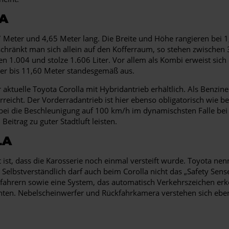
A
37 Meter und 4,65 Meter lang. Die Breite und Höhe rangieren bei 
hränkt man sich allein auf den Kofferraum, so stehen zwischen 31
 1.004 und stolze 1.606 Liter. Vor allem als Kombi erweist sich 
ter bis 11,60 Meter standesgemäß aus.
r aktuelle Toyota Corolla mit Hybridantrieb erhältlich. Als Benzin
reicht. Der Vorderradantrieb ist hier ebenso obligatorisch wie b
bei die Beschleunigung auf 100 km/h im dynamischsten Falle bei 
Beitrag zu guter Stadtluft leisten.
LA
t, dass die Karosserie noch einmal versteift wurde. Toyota nenn
. Selbstverständlich darf auch beim Corolla nicht das „Safety Sens
hrern sowie eine System, das automatisch Verkehrszeichen erken
tenten. Nebelscheinwerfer und Rückfahrkamera verstehen sich eben