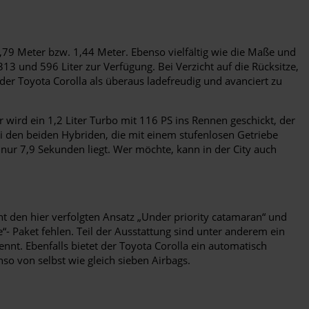
1,79 Meter bzw. 1,44 Meter. Ebenso vielfältig wie die Maße und
3 und 596 Liter zur Verfügung. Bei Verzicht auf die Rücksitze,
der Toyota Corolla als überaus ladefreudig und avanciert zu
er wird ein 1,2 Liter Turbo mit 116 PS ins Rennen geschickt, der
ei den beiden Hybriden, die mit einem stufenlosen Getriebe
nur 7,9 Sekunden liegt. Wer möchte, kann in der City auch
t den hier verfolgten Ansatz „Under priority catamaran“ und
e“- Paket fehlen. Teil der Ausstattung sind unter anderem ein
nt. Ebenfalls bietet der Toyota Corolla ein automatisch
so von selbst wie gleich sieben Airbags.