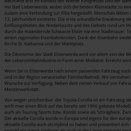
wechselte erst im Kontext des Wiener Kongresses und der dam
mit Bad Liebenwerda, wobei sich die beiden Kleinstädte zu ei
zudem eine Verbindung zur Elbe hergestellt. Menschen lebten i
13. Jahrhundert existierte. Die erste urkundliche Erwähnung de
Einflussgebieten der Niederlausitz und des Gebiets rund um M
durch die mäandernde Schwarze Elster nie eine Stadtmauer. Tei
einem regionalen Eisenbahnknoten. Dank der Eisenbahn siedelte
Kirche St. Katharina und der Marktplatz.
Die Ökonomie der Stadt Elsterwerda wird vor allem von der Me
der Lebensmittelindustrie in Form einer Molkerei. Erreicht wi
Wenn Sie in Elsterwerda nach einem passenden Fahrzeug suche
und in der Region verwurzelter Familienbetrieb. Wir verstehen
Wünsche zur Verfügung. Neben dem reinen Verkauf von Fahrzeu
Meisterwerkstatt.
Von wegen unscheinbar: der Toyota Corolla ist ein Fahrzeug de
wirft man einen Blick auf das bereits seit 1966 gebaute Modell
auch als Touring Sports bzw. Kombi sowie als Schrägheck. Zwi
Der aktuelle Corolla wurde in Europa und eigens für den europä
aktuelle Corolla auch als Hybrid zu haben und präsentiert sich
sowohl ein wenig niedriger als auch in die Länge gestreckt ersc