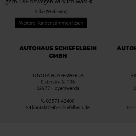
gern. DIE bewegen wirklich was!
Silke (Webseite)
Weitere Kundenstimmen lesen
AUTOHAUS SCHIEFELBEIN
AUTOH
GMBH
TOYOTA HOYERSWERDA
Š
Elsterstraße 106
02977 Hoyerswerda
03571 42400
kontakt@ah-schiefelbein.de
i