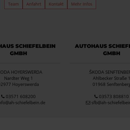
Team
Anfahrt
Kontakt
Mehr Infos
AUS SCHIEFELBEIN
AUTOHAUS SCHIEF
GMBH
GMBH
KODA HOYERSWERDA
ŠKODA SENFTENBE
Nardter Weg 1
Ahlbecker Straße 
02977 Hoyerswerda
01968 Senftenber
03571 608200
03573 808810
nfo
@ah-schiefelbein.de
sfb@ah-schiefelbei