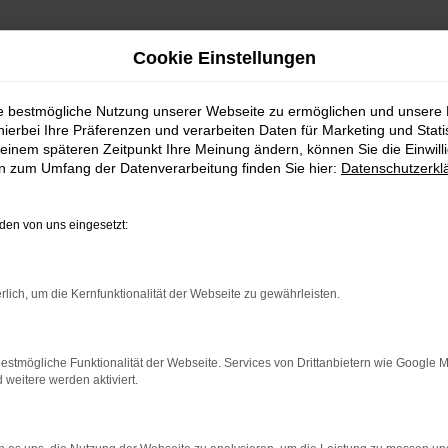
Cookie Einstellungen
chtwagen für Elsterwerda
ie bestmögliche Nutzung unserer Webseite zu ermöglichen und unsere
hierbei Ihre Präferenzen und verarbeiten Daten für Marketing und Stati
EBRAUCHTWAGEN FÜR 
einem späteren Zeitpunkt Ihre Meinung ändern, können Sie die Einwillig
en zum Umfang der Datenverarbeitung finden Sie hier:
Datenschutzerkl
EBRAUCHTWAGEN – 
en von uns eingesetzt:
ERWERDA
yota Corolla Gebrauchtwagen besticht durch seine herausragende Q
rlich, um die Kernfunktionalität der Webseite zu gewährleisten.
bahn ist der Toyota Corolla Gebrauchtwagen eine perfekte Lösung
ür Fahrzeuge wie den Toyota Corolla Gebrauchtwagen, sondern auc
was Sie in jeder Beratung im positivsten Sinne erfahren. Des W
estmögliche Funktionalität der Webseite. Services von Drittanbietern wie Google 
eitere werden aktiviert.
ER: NETWORK ERROR