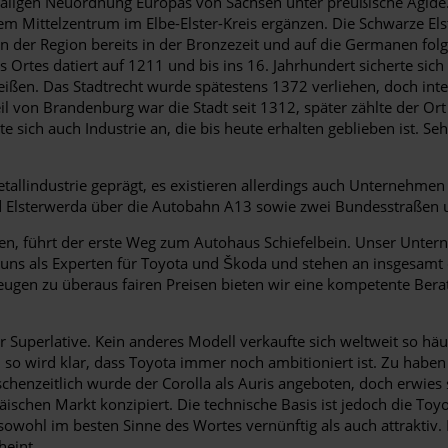
aligen Neuordnung Europas von Sachsen unter preußische Ägide. 
nem Mittelzentrum im Elbe-Elster-Kreis ergänzen. Die Schwarze E
n der Region bereits in der Bronzezeit und auf die Germanen folg
s Ortes datiert auf 1211 und bis ins 16. Jahrhundert sicherte sic
eißen. Das Stadtrecht wurde spätestens 1372 verliehen, doch int
l von Brandenburg war die Stadt seit 1312, später zählte der Or
 sich auch Industrie an, die bis heute erhalten geblieben ist. S
tallindustrie geprägt, es existieren allerdings auch Unternehme
rd Elsterwerda über die Autobahn A13 sowie zwei Bundesstraßen u
n, führt der erste Weg zum Autohaus Schiefelbein. Unser Untern
 uns als Experten für Toyota und Škoda und stehen an insgesamt d
gen zu überaus fairen Preisen bieten wir eine kompetente Bera
r Superlative. Kein anderes Modell verkaufte sich weltweit so h
, so wird klar, dass Toyota immer noch ambitioniert ist. Zu haben
schenzeitlich wurde der Corolla als Auris angeboten, doch erwie
ischen Markt konzipiert. Die technische Basis ist jedoch die Toyo
 sowohl im besten Sinne des Wortes vernünftig als auch attraktiv
heint.