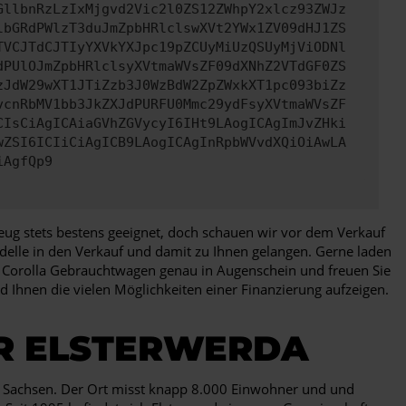
GllbnRzLzIxMjgvd2Vic2l0ZS12ZWhpY2xlcz93ZWJz
lbGRdPWlzT3duJmZpbHRlclswXVt2YWx1ZV09dHJ1ZS
TVCJTdCJTIyYXVkYXJpc19pZCUyMiUzQSUyMjViODNl
dPUlOJmZpbHRlclsyXVtmaWVsZF09dXNhZ2VTdGF0ZS
zJdW29wXT1JTiZzb3J0WzBdW2ZpZWxkXT1pc093biZz
vcnRbMV1bb3JkZXJdPURFU0Mmc29ydFsyXVtmaWVsZF
CIsCiAgICAiaGVhZGVycyI6IHt9LAogICAgImJvZHki
wZSI6ICIiCiAgICB9LAogICAgInRpbWVvdXQiOiAwLA
iAgfQp9
eug stets bestens geeignet, doch schauen wir vor dem Verkauf
odelle in den Verkauf und damit zu Ihnen gelangen. Gerne laden
ota Corolla Gebrauchtwagen genau in Augenschein und freuen Sie
 Ihnen die vielen Möglichkeiten einer Finanzierung aufzeigen.
ÜR ELSTERWERDA
nd Sachsen. Der Ort misst knapp 8.000 Einwohner und und