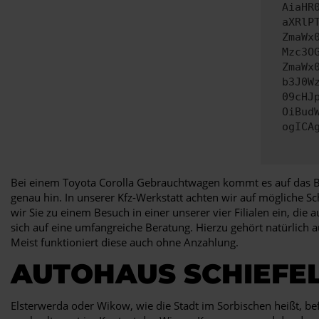
AiaHR
aXRlP
ZmaWx
Mzc3O
ZmaWx
b3J0W
09cHJ
OiBud
ogICA
Bei einem Toyota Corolla Gebrauchtwagen kommt es auf das Bau
genau hin. In unserer Kfz-Werkstatt achten wir auf mögliche S
wir Sie zu einem Besuch in einer unserer vier Filialen ein, d
sich auf eine umfangreiche Beratung. Hierzu gehört natürlich 
Meist funktioniert diese auch ohne Anzahlung.
AUTOHAUS SCHIEFEL
Elsterwerda oder Wikow, wie die Stadt im Sorbischen heißt, 