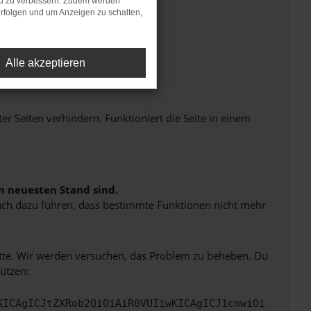
nd zu verbessern. Zudem werden
rfolgen und um Anzeigen zu schalten,
Alle akzeptieren
Seiten verhindern. Funktioniert die Seite in einem
m neuesten Stand sind.
 auch dazu führen, dass bestimmte Funktionen nicht mehr
bitte. Wir werden versuchen, das Problem zu beheben. Du
ützen:
KICAgICJtZXRob2QiOiAiR0VUIiwKICAgICJ1cmwiOi