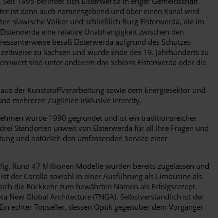
Seit 1995 befindet sich Elsterwerda in enger Gemeinschaft
lster ist dann auch namensgebend und über einen Kanal wird
ten slawische Völker und schließlich Burg Elsterwerda, die im
h Elsterwerda eine relative Unabhängigkeit zwischen den
eressanterweise besaß Elsterwerda aufgrund des Schutzes
t zeitweise zu Sachsen und wurde Ende des 19. Jahrhunderts zu
ehenswert sind unter anderem das Schloss Elsterwerda oder die
n aus der Kunststoffverarbeitung sowie dem Energiesektor und
nd mehreren Zuglinien inklusive Intercity.
ehmen wurde 1990 gegründet und ist ein traditionsreicher
rei Standorten unweit von Elsterwerda für all Ihre Fragen und
tung und natürlich den umfassenden Service einer
äufig. Rund 47 Millionen Modelle wurden bereits zugelassen und
 ist der Corolla sowohl in einer Ausführung als Limousine als
s sich die Rückkehr zum bewährten Namen als Erfolgsrezept.
ta New Global Architecture (TNGA). Selbstverständlich ist der
. Ein echter Topseller, dessen Optik gegenüber dem Vorgänger