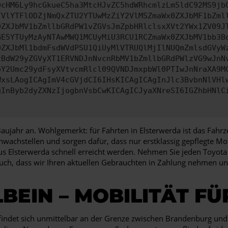
0cHM6Ly9hcGkueC5ha3MtcHJvZC5hdWRhcmlzLm5ldC92MS9jb
TVlYTFlODZjNmQxZTU2YTUwMzZiY2VlMSZmaWx0ZXJbMF1bZml
0ZXJbMV1bZmllbGRdPW1vZGVsJmZpbHRlclsxXVt2YWx1ZV09J
GE5YTUyMzAyNTAwMWQ1MCUyMiU3RCU1RCZmaWx0ZXJbMV1bb3B
0ZXJbMl1bdmFsdWVdPSU1QiUyMlVTRUQlMjIlNUQmZmlsdGVyW
zBdW29yZGVyXT1ERVNDJnNvcnRbMV1bZmllbGRdPWlzVG9wJnN
pY2Umc29ydFsyXVtvcmRlcl09QVNDJmxpbWl0PTIwJnNraXA9M
WxsLAogICAgImV4cGVjdCI6IHsKICAgICAgInJlc3BvbnNlVHl
gInByb2dyZXNzIjogbnVsbCwKICAgICJyaXNreSI6IGZhbHNlC
jahr an. Wohlgemerkt: für Fahrten in Elsterwerda ist das Fahrz
chwachstellen und sorgen dafür, dass nur erstklassig gepflegte M
ie aus Elsterwerda schnell erreicht werden. Nehmen Sie jeden Toy
auch, dass wir Ihren aktuellen Gebrauchten in Zahlung nehmen und
BEIN – MOBILITÄT F
befindet sich unmittelbar an der Grenze zwischen Brandenburg u