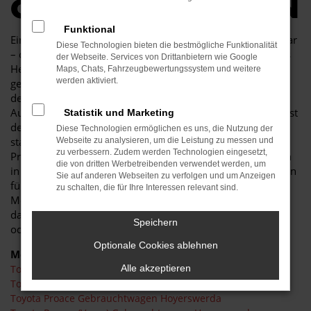
GEBRAUCHTWAGEN
Funktional
Ein Toyota Gebrauchtwagen stellt immer eine gute Wahl dar
Diese Technologien bieten die bestmögliche Funktionalität
– ob in Hoyerswerda oder anderswo. Die Fahrzeuge dieses
der Webseite. Services von Drittanbietern wie Google
Herstellers sind vor allem durch Vielseitigkeit
Maps, Chats, Fahrzeugbewertungssystem und weitere
werden aktiviert.
gekennzeichnet und eignen sich sowohl für Fahrten durch
den Stadtverkehr von Hoyerswerda als auch für die
Autobahn oder Landstraße. Dabei spricht natürlich zunächst
Statistik und Marketing
der Preis für einen Toyota Gebrauchtwagen. Sie werden
Diese Technologien ermöglichen es uns, die Nutzung der
staunen, wie leicht Ihnen der Einstieg gemacht wird. Zum
Webseite zu analysieren, um die Leistung zu messen und
zu verbessern. Zudem werden Technologien eingesetzt,
Preis gehört in diesem Fall jedoch auch, dass Sie nur selten
die von dritten Werbetreibenden verwendet werden, um
in eine Werkstatt müssen, denn Ihr Toyota Gebrauchtwagen
Sie auf anderen Webseiten zu verfolgen und um Anzeigen
für Hoyerswerda wird vor dem Verkauf in unserer Kfz-
zu schalten, die für Ihre Interessen relevant sind.
Meisterwerkstatt gründlich überprüft. Wir stellen sicher,
dass alles okay ist und wechseln bei Bedarf auch das eine
Speichern
oder andere Verschleißteil. Das alles für Ihre Sicherheit.
Optionale Cookies ablehnen
Modelle
Alle akzeptieren
Toyota C-HR Gebrauchtwagen Hoyerswerda
Toyota Yaris Gebrauchtwagen Hoyerswerda
Toyota Proace Gebrauchtwagen Hoyerswerda