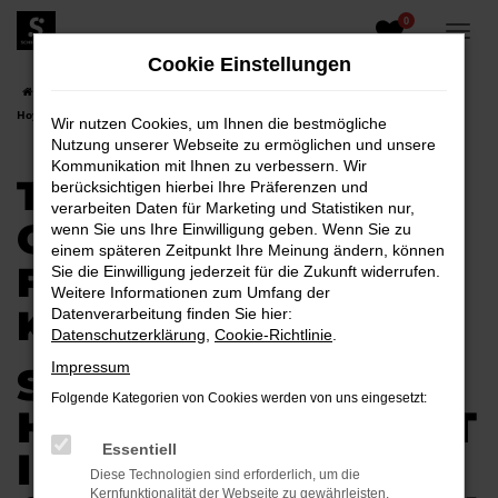
0
Zum
Hauptinhalt
Cookie Einstellungen
springen
Startseite
Hoyerswerda
Toyota
Toyota Gebrauchtwagen für
Hoyerswerda kaufen
Wir nutzen Cookies, um Ihnen die bestmögliche
Nutzung unserer Webseite zu ermöglichen und unsere
Kommunikation mit Ihnen zu verbessern. Wir
TOYOTA
berücksichtigen hierbei Ihre Präferenzen und
verarbeiten Daten für Marketing und Statistiken nur,
GEBRAUCHTWAGEN
wenn Sie uns Ihre Einwilligung geben. Wenn Sie zu
einem späteren Zeitpunkt Ihre Meinung ändern, können
FÜR HOYERSWERDA
Sie die Einwilligung jederzeit für die Zukunft widerrufen.
Weitere Informationen zum Umfang der
KAUFEN
Datenverarbeitung finden Sie hier:
Datenschutzerklärung
,
Cookie-Richtlinie
.
Impressum
SPARSAM IN
Folgende Kategorien von Cookies werden von uns eingesetzt:
HOYERSWERDA MIT
Essentiell
IHREM TOYOTA
Diese Technologien sind erforderlich, um die
Kernfunktionalität der Webseite zu gewährleisten.