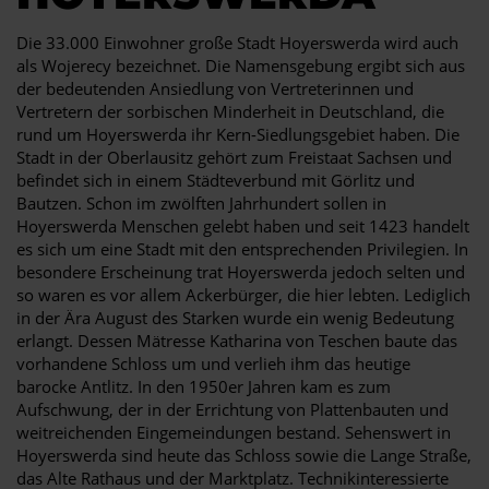
Die 33.000 Einwohner große Stadt Hoyerswerda wird auch
als Wojerecy bezeichnet. Die Namensgebung ergibt sich aus
der bedeutenden Ansiedlung von Vertreterinnen und
Vertretern der sorbischen Minderheit in Deutschland, die
rund um Hoyerswerda ihr Kern-Siedlungsgebiet haben. Die
Stadt in der Oberlausitz gehört zum Freistaat Sachsen und
befindet sich in einem Städteverbund mit Görlitz und
Bautzen. Schon im zwölften Jahrhundert sollen in
Hoyerswerda Menschen gelebt haben und seit 1423 handelt
es sich um eine Stadt mit den entsprechenden Privilegien. In
besondere Erscheinung trat Hoyerswerda jedoch selten und
so waren es vor allem Ackerbürger, die hier lebten. Lediglich
in der Ära August des Starken wurde ein wenig Bedeutung
erlangt. Dessen Mätresse Katharina von Teschen baute das
vorhandene Schloss um und verlieh ihm das heutige
barocke Antlitz. In den 1950er Jahren kam es zum
Aufschwung, der in der Errichtung von Plattenbauten und
weitreichenden Eingemeindungen bestand. Sehenswert in
Hoyerswerda sind heute das Schloss sowie die Lange Straße,
das Alte Rathaus und der Marktplatz. Technikinteressierte