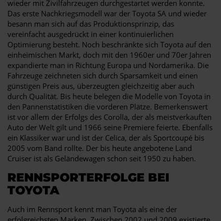
wieder mit Zivilfahrzeugen durchgestartet werden konnte.
Das erste Nachkriegsmodell war der Toyota SA und wieder
besann man sich auf das Produktionsprinzip, das
vereinfacht ausgedrückt in einer kontinuierlichen
Optimierung besteht. Noch beschränkte sich Toyota auf den
einheimischen Markt, doch mit den 1960er und 70er Jahren
expandierte man in Richtung Europa und Nordamerika. Die
Fahrzeuge zeichneten sich durch Sparsamkeit und einen
günstigen Preis aus, überzeugten gleichzeitig aber auch
durch Qualität. Bis heute belegen die Modelle von Toyota in
den Pannenstatistiken die vorderen Plätze. Bemerkenswert
ist vor allem der Erfolgs des Corolla, der als meistverkauften
Auto der Welt gilt und 1966 seine Premiere feierte. Ebenfalls
ein Klassiker war und ist der Celica, der als Sportcoupé bis
2005 vom Band rollte. Der bis heute angebotene Land
Cruiser ist als Geländewagen schon seit 1950 zu haben.
RENNSPORTERFOLGE BEI
TOYOTA
Auch im Rennsport kennt man Toyota als eine der
erfolgreichsten Marken. Zwischen 2002 und 2009 existierte