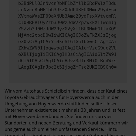
b3BdPUlOJnNvcnRbMF1bZmllbGRdPWlzT3du
JnNvcnRbMF1bb3JkZXJdPURFU0Mmc29ydFsx
XVtmaWVsZF09aXNUb3Amc29ydFsxXVtvcmRl
cl09REVTQyZzb3J0WzJdW2ZpZWxkXT1wcmlj
ZSZzb3J0WzJdW29yZGVyXT1BU0MmbGltaXQ9
MjAmc2tpcD0wIiwKICAgICJoZWFkZXJzIjog
e30sCiAgICAiYm9keSI6IG51bGwsCiAgICAi
ZXhwZWN0IjogewogICAgICAicmVzcG9uc2VU
eXBlIjogIiIKICAgIH0sCiAgICAidGltZW91
dCI6IDAsCiAgICAicHJvZ3Jlc3MiOiBudWxs
LAogICAgInJpc2t5IjogZmFsc2UKICB9Cn0=
Wir vom Autohaus Schiefelbein finden, dass der Kauf eines
Toyota Gebrauchtwagens für Hoyerswerda auch in der
Umgebung von Hoyerswerda stattfinden sollte. Unser
Unternehmen existiert seit mehr als 30 Jahren und ist fest
mit Hoyerswerda verbunden. Sie finden uns an vier
Standorten und neben Beratung und Verkauf kümmern wir
uns gerne auch um einen umfassenden Service. Hinzu
kommt, dass im Bereich unserer Toyota Gebrauchtwagen