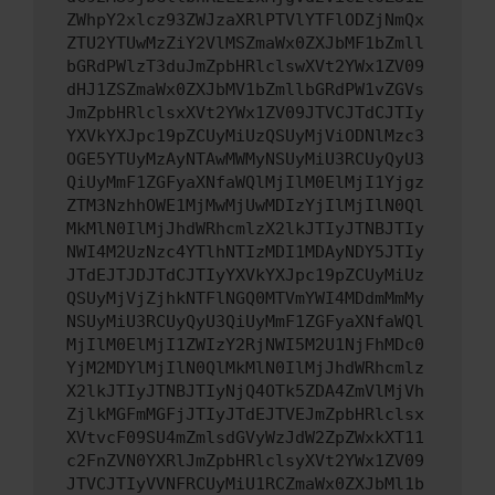
ZWhpY2xlcz93ZWJzaXRlPTVlYTFlODZjNmQx
ZTU2YTUwMzZiY2VlMSZmaWx0ZXJbMF1bZmll
bGRdPWlzT3duJmZpbHRlclswXVt2YWx1ZV09
dHJ1ZSZmaWx0ZXJbMV1bZmllbGRdPW1vZGVs
JmZpbHRlclsxXVt2YWx1ZV09JTVCJTdCJTIy
YXVkYXJpc19pZCUyMiUzQSUyMjViODNlMzc3
OGE5YTUyMzAyNTAwMWMyNSUyMiU3RCUyQyU3
QiUyMmF1ZGFyaXNfaWQlMjIlM0ElMjI1Yjgz
ZTM3NzhhOWE1MjMwMjUwMDIzYjIlMjIlN0Ql
MkMlN0IlMjJhdWRhcmlzX2lkJTIyJTNBJTIy
NWI4M2UzNzc4YTlhNTIzMDI1MDAyNDY5JTIy
JTdEJTJDJTdCJTIyYXVkYXJpc19pZCUyMiUz
QSUyMjVjZjhkNTFlNGQ0MTVmYWI4MDdmMmMy
NSUyMiU3RCUyQyU3QiUyMmF1ZGFyaXNfaWQl
MjIlM0ElMjI1ZWIzY2RjNWI5M2U1NjFhMDc0
YjM2MDYlMjIlN0QlMkMlN0IlMjJhdWRhcmlz
X2lkJTIyJTNBJTIyNjQ4OTk5ZDA4ZmVlMjVh
ZjlkMGFmMGFjJTIyJTdEJTVEJmZpbHRlclsx
XVtvcF09SU4mZmlsdGVyWzJdW2ZpZWxkXT11
c2FnZVN0YXRlJmZpbHRlclsyXVt2YWx1ZV09
JTVCJTIyVVNFRCUyMiU1RCZmaWx0ZXJbMl1b