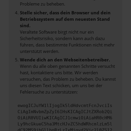
Probleme zu beheben.
Stelle sicher, dass dein Browser und dein
Betriebssystem auf dem neuesten Stand
sind.
Veraltete Software birgt nicht nur ein
Sicherheitsrisiko, sondern kann auch dazu
führen, dass bestimmte Funktionen nicht mehr
unterstützt werden.
Wende dich an den Webseitenbetreiber.
Wenn du alle oben genannten Schritte versucht
hast, kontaktiere uns bitte. Wir werden
versuchen, das Problem zu beheben. Du kannst
uns diesen Text schicken, um uns bei der
Fehlersuche zu unterstützen:
ewogICJuYW1lIjogIk5ldHdvcmtFcnJvciIs
CiAgImNvbmZpZyI6IHsKICAgICJtZXRob2Qi
OiAiR0VUIiwKICAgICJ1cmwiOiAiaHR0cHM6
Ly9hcGkueC5ha3MtcHJvZC5hdWRhcmlzLm5l
dC92MS9jbGllbnRzLzIxMjgvd2Vic2l0ZS12