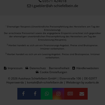
03571 424018
t.gaebler@ah-schiefelbein.de
Ehemaliger Neupreis (Unverbindliche Preisempfehlung des Herstellers am Tag der
1
Erstzulassung).
Der errechnete Preisvorteil sowie die angegebene Ersparnis errechnet sich gegenüber
der ehemaligen unverbindlichen Preisempfehlung des Herstellers am Tag der
Erstzulassung (Neupreis).
2
Hierbei handelt es sich um ein Finanzierungs-Angebot. Preise sind Bruttopreise.
Irrtümer vorbehalten.
3
Hierbei handelt es sich um ein Leasing-Angebot. Preise sind Bruttopreise. Irrtümer
vorbehalten.
Impressum
Datenschutz
Barrierefreiheit
Händlerwebsiten
Cookie Einstellungen
© 2026 Autohaus Schiefelbein GmbH | Elsterstraße 106 | DE-02977
Hoyerswerda | kontakt@ah-schiefelbein.de |
Webdesign by audaris.de