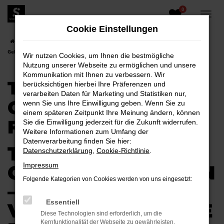
0
Zum
Hauptinhalt
Cookie Einstellungen
springen
Startseite
Hoyerswerda
Toyota
Toyota Proace
Toyota Proace
Gebrauchtwagen für Hoyerswerda
Wir nutzen Cookies, um Ihnen die bestmögliche
Nutzung unserer Webseite zu ermöglichen und unsere
Kommunikation mit Ihnen zu verbessern. Wir
TOYOTA PROACE
berücksichtigen hierbei Ihre Präferenzen und
verarbeiten Daten für Marketing und Statistiken nur,
GEBRAUCHTWAGEN
wenn Sie uns Ihre Einwilligung geben. Wenn Sie zu
einem späteren Zeitpunkt Ihre Meinung ändern, können
FÜR HOYERSWERDA
Sie die Einwilligung jederzeit für die Zukunft widerrufen.
Weitere Informationen zum Umfang der
Datenverarbeitung finden Sie hier:
TOYOTA PROACE
Datenschutzerklärung
,
Cookie-Richtlinie
.
GEBRAUCHTWAGEN
Impressum
Folgende Kategorien von Cookies werden von uns eingesetzt:
–
Essentiell
VERTRAUENSVOLLE
Diese Technologien sind erforderlich, um die
Kernfunktionalität der Webseite zu gewährleisten.