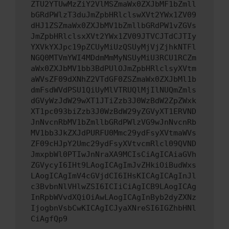
ZTU2YTUwMzZiY2VlMSZmaWx0ZXJbMF1bZmll
bGRdPWlzT3duJmZpbHRlclswXVt2YWx1ZV09
dHJ1ZSZmaWx0ZXJbMV1bZmllbGRdPW1vZGVs
JmZpbHRlclsxXVt2YWx1ZV09JTVCJTdCJTIy
YXVkYXJpc19pZCUyMiUzQSUyMjVjZjhkNTFl
NGQ0MTVmYWI4MDdmMmMyNSUyMiU3RCU1RCZm
aWx0ZXJbMV1bb3BdPUlOJmZpbHRlclsyXVtm
aWVsZF09dXNhZ2VTdGF0ZSZmaWx0ZXJbMl1b
dmFsdWVdPSU1QiUyMlVTRUQlMjIlNUQmZmls
dGVyWzJdW29wXT1JTiZzb3J0WzBdW2ZpZWxk
XT1pc093biZzb3J0WzBdW29yZGVyXT1ERVND
JnNvcnRbMV1bZmllbGRdPWlzVG9wJnNvcnRb
MV1bb3JkZXJdPURFU0Mmc29ydFsyXVtmaWVs
ZF09cHJpY2Umc29ydFsyXVtvcmRlcl09QVND
JmxpbWl0PTIwJnNraXA9MCIsCiAgICAiaGVh
ZGVycyI6IHt9LAogICAgImJvZHkiOiBudWxs
LAogICAgImV4cGVjdCI6IHsKICAgICAgInJl
c3BvbnNlVHlwZSI6ICIiCiAgICB9LAogICAg
InRpbWVvdXQiOiAwLAogICAgInByb2dyZXNz
IjogbnVsbCwKICAgICJyaXNreSI6IGZhbHNl
CiAgfQp9