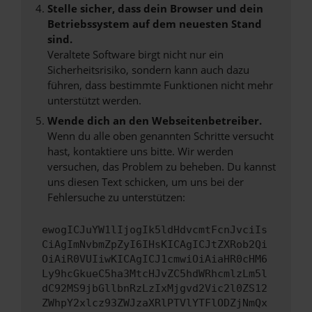
Stelle sicher, dass dein Browser und dein
Betriebssystem auf dem neuesten Stand
sind.
Veraltete Software birgt nicht nur ein
Sicherheitsrisiko, sondern kann auch dazu
führen, dass bestimmte Funktionen nicht mehr
unterstützt werden.
Wende dich an den Webseitenbetreiber.
Wenn du alle oben genannten Schritte versucht
hast, kontaktiere uns bitte. Wir werden
versuchen, das Problem zu beheben. Du kannst
uns diesen Text schicken, um uns bei der
Fehlersuche zu unterstützen:
ewogICJuYW1lIjogIk5ldHdvcmtFcnJvciIs
CiAgImNvbmZpZyI6IHsKICAgICJtZXRob2Qi
OiAiR0VUIiwKICAgICJ1cmwiOiAiaHR0cHM6
Ly9hcGkueC5ha3MtcHJvZC5hdWRhcmlzLm5l
dC92MS9jbGllbnRzLzIxMjgvd2Vic2l0ZS12
ZWhpY2xlcz93ZWJzaXRlPTVlYTFlODZjNmQx