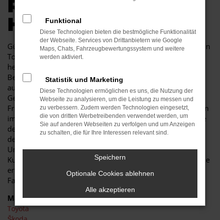
R AUTOKAUF IN
HOYERSWERDA
Funktional
Diese Technologien bieten die bestmögliche Funktionalität
der Webseite. Services von Drittanbietern wie Google
Günstige Mobilität in Hoyerswerda kann so einfach sein. Ein
Maps, Chats, Fahrzeugbewertungssystem und weitere
Toyota Proace Gebrauchtwagen besticht durch seine
werden aktiviert.
herausragende Qualität und erweist sich als jahrelanger
Begleiter. Sowohl im Stadtverkehr von Hoyerswerda als
Statistik und Marketing
auch auf Landstraße und Autobahn ist der Toyota Proace
Diese Technologien ermöglichen es uns, die Nutzung der
Gebrauchtwagen eine perfekte Lösung und wird Ihnen viel
Webseite zu analysieren, um die Leistung zu messen und
Freude bereiten. Unser Autohaus ist seit mehr als 30 Jahren
zu verbessern. Zudem werden Technologien eingesetzt,
die von dritten Werbetreibenden verwendet werden, um
im Geschäft. Wir sind nicht nur Experten für Fahrzeuge wie
Sie auf anderen Webseiten zu verfolgen und um Anzeigen
den Toyota Proace Gebrauchtwagen, sondern auch tief in
zu schalten, die für Ihre Interessen relevant sind.
der Region Hoyerswerda verankert. In unserem
Unternehmen zählen noch Werte wie Vertrauen und
Speichern
Kundennähe, was Sie in jeder Beratung im positivsten Sinne
erfahren. Des Weiteren zeichnen wir uns durch ein breites
Optionale Cookies ablehnen
Fahrzeug- und Serviceangebot und günstige Preise
Alle akzeptieren
Marken
Toyota
Škoda