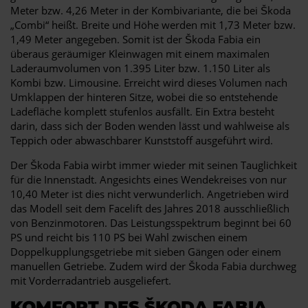
Meter bzw. 4,26 Meter in der Kombivariante, die bei Škoda
„Combi“ heißt. Breite und Höhe werden mit 1,73 Meter bzw.
1,49 Meter angegeben. Somit ist der Škoda Fabia ein
überaus geräumiger Kleinwagen mit einem maximalen
Laderaumvolumen von 1.395 Liter bzw. 1.150 Liter als
Kombi bzw. Limousine. Erreicht wird dieses Volumen nach
Umklappen der hinteren Sitze, wobei die so entstehende
Ladefläche komplett stufenlos ausfällt. Ein Extra besteht
darin, dass sich der Boden wenden lässt und wahlweise als
Teppich oder abwaschbarer Kunststoff ausgeführt wird.
Der Škoda Fabia wirbt immer wieder mit seinen Tauglichkeit
für die Innenstadt. Angesichts eines Wendekreises von nur
10,40 Meter ist dies nicht verwunderlich. Angetrieben wird
das Modell seit dem Facelift des Jahres 2018 ausschließlich
von Benzinmotoren. Das Leistungsspektrum beginnt bei 60
PS und reicht bis 110 PS bei Wahl zwischen einem
Doppelkupplungsgetriebe mit sieben Gängen oder einem
manuellen Getriebe. Zudem wird der Škoda Fabia durchweg
mit Vorderradantrieb ausgeliefert.
KOMFORT DES ŠKODA FABIA