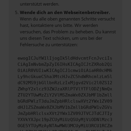
unterstützt werden.
Wende dich an den Webseitenbetreiber.
Wenn du alle oben genannten Schritte versucht
hast, kontaktiere uns bitte. Wir werden
versuchen, das Problem zu beheben. Du kannst
uns diesen Text schicken, um uns bei der
Fehlersuche zu unterstützen:
ewogICJuYW1lIjogIk5ldHdvcmtFcnJvciIs
CiAgImNvbmZpZyI6IHsKICAgICJtZXRob2Qi
OiAiR0VUIiwKICAgICJ1cmwiOiAiaHR0cHM6
Ly9hcGkueC5ha3MtcHJvZC5hdWRhcmlzLm5l
dC92MS9jbGllbnRzLzIxMjgvd2Vic2l0ZS12
ZWhpY2xlcz93ZWJzaXRlPTVlYTFlODZjNmQx
ZTU2YTUwMzZiY2VlMSZmaWx0ZXJbMF1bZmll
bGRdPWlzT3duJmZpbHRlclswXVt2YWx1ZV09
dHJ1ZSZmaWx0ZXJbMV1bZmllbGRdPW1vZGVs
JmZpbHRlclsxXVt2YWx1ZV09JTVCJTdCJTIy
YXVkYXJpc19pZCUyMiUzQSUyMjViODNlMzc3
OGE5YTUyMzAyNTAwMWU3MCUyMiU3RCU1RCZm