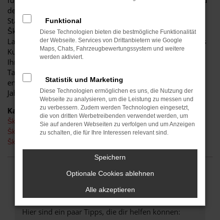
für diese Stadt. Einerseits sind Sie dank der Wendigkeit und
der sparsamen und effizienten Motoren perfekt auf den
Stadtverkehr von Kamenz eingerichtet, andererseits ist der
Funktional
Škoda Fabia jedoch auch für Fahrten auf Autobahn oder
Diese Technologien bieten die bestmögliche Funktionalität
Landstraße geeignet. Das vielseitige Modell erhalten Sie als
der Webseite. Services von Drittanbietern wie Google
Maps, Chats, Fahrzeugbewertungssystem und weitere
Kunde aus Kamenz im Autohaus Schiefelbein. Wir bieten
werden aktiviert.
Ihnen den Škoda Fabia sowohl als Neuwagen als auch als
Tageszulassung. Wer noch etwas mehr sparen möchte,
Statistik und Marketing
entscheidet sich für ein Gebrauchtfahrzeug oder einen
Diese Technologien ermöglichen es uns, die Nutzung der
Jahreswagen.
Webseite zu analysieren, um die Leistung zu messen und
zu verbessern. Zudem werden Technologien eingesetzt,
Kategorie
die von dritten Werbetreibenden verwendet werden, um
Škoda Fabia Gebrauchtwagen Kamenz
Sie auf anderen Webseiten zu verfolgen und um Anzeigen
Škoda Fabia Neuwagen Kamenz
zu schalten, die für Ihre Interessen relevant sind.
Škoda Fabia Kamenz
Speichern
Optionale Cookies ablehnen
FEHLER: NETWORK ERROR
Alle akzeptieren
Beim Laden ist ein Fehler aufgetreten.
Hier sind ein paar Tipps, die dir helfen können: