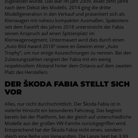
zugelassen wurde. Das war im Jahr 2009, exakt zehn Jahre
nach dem Debüt des Modells. 2014 ging die dritte
Modellgeneration in den Verkauf und präsentiert sich als
Kleinwagen mit nahezu kompakten Ausmaßen. Spätestens
seit dem Facelift des Jahres 2018 unterstreicht der Fabia
seinen Anspruch auf einen Spitzenplatz im
Kleinwagensegment. Untermauert wird dies durch einen
„Auto Bild Award 2018“ sowie en Gewinn einer „Auto
Trophy“, um nur einige Auszeichnungen zu nennen. Bei den
Zulassungszahlen rangiert der Fabia mit ein wenig
respektvollem Abstand hinter dem Octavia auf dem zweiten
Platz des Herstellers.
DER ŠKODA FABIA STELLT SICH
VOR
Alles, nur nicht durchschnittlich. Der Škoda Fabia ist in
vielerlei Hinsicht ein besonderes Fahrzeug. Das beginnt
bereits bei der Plattform, bei der gleich auf unterschiedliche
Modelle aus der großen VW-Familie zurückgegriffen wird.
Entsprechend hat der Škoda Fabia nicht einen, sondern
gleich eine Reihe von Verwandten. Die Länge liegt bei 3,99