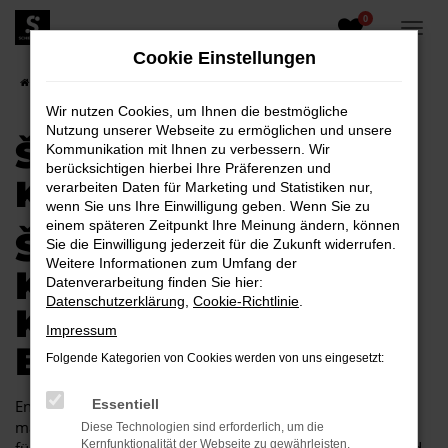
0
Zum
Hauptinhalt
Cookie Einstellungen
springen
Startseite
Kamenz
Škoda
Škoda Fabia für Kamenz
Wir nutzen Cookies, um Ihnen die bestmögliche
Nutzung unserer Webseite zu ermöglichen und unsere
ŠKODA FABIA FÜR
Kommunikation mit Ihnen zu verbessern. Wir
berücksichtigen hierbei Ihre Präferenzen und
KAMENZ
verarbeiten Daten für Marketing und Statistiken nur,
wenn Sie uns Ihre Einwilligung geben. Wenn Sie zu
einem späteren Zeitpunkt Ihre Meinung ändern, können
ŠKODA FABIA FÜR
Sie die Einwilligung jederzeit für die Zukunft widerrufen.
Weitere Informationen zum Umfang der
KAMENZ EINE
Datenverarbeitung finden Sie hier:
Datenschutzerklärung
,
Cookie-Richtlinie
.
KOMBINATION, DIE
Impressum
EINFACH PASST
Folgende Kategorien von Cookies werden von uns eingesetzt:
Endlich angekommen: mit einem Škoda Fabia in Kamenz
Essentiell
machen Sie alles richtig und sitzen im perfekten Fahrzeug
Diese Technologien sind erforderlich, um die
Kernfunktionalität der Webseite zu gewährleisten.