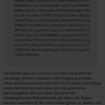
aWx0ZXJbMV1bb3BdPUlOJnNvcnRbMF1bZmll
bGRdPWlzT3duJnNvcnRbMF1bb3JkZXJdPURF
U0Mmc29ydFsxXVtmaWVsZF09aXNUb3Amc29y
dFsxXVtvcmRlcl09REVTQyZzb3J0WzJdW2Zp
ZWxkXT1wcmljZSZzb3J0WzJdW29yZGVyXT1B
U0MmbGltaXQ9MjAmc2tpcD0wIiwKICAgICJo
ZWFkZXJzIjoge30sCiAgICAiYm9keSI6IG51
bGwsCiAgICAiZXhwZWN0IjogewogICAgICAi
cmVzcG9uc2VUeXBlIjogIiIKICAgIH0sCiAg
ICAidGltZW91dCI6IDAsCiAgICAicHJvZ3Jl
c3MiOiBudWxsLAogICAgInJpc2t5IjogZmFs
c2UKICB9Cn0=
Der Škoda Fabia ist nur eines von vielen Beispielen für
Fahrzeuge, die wir in Kamenz und Umgebung anbieten.
Unser Autohaus existiert seit mehr als 30 Jahren und verfügt
neben dem Verkauf auch über ein breit gefächertes
Serviceangebot. Mit uns setzen Sie auf einen
inhabergeführten Meisterbetrieb, der tief in der Region
Kamenz verankert ist. Wir hören Ihnen genau zu, denken mit