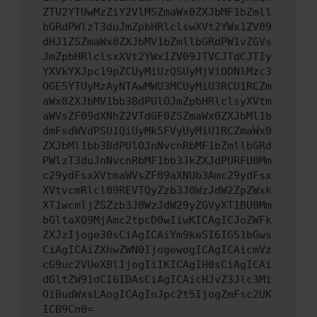
ZTU2YTUwMzZiY2VlMSZmaWx0ZXJbMF1bZmll
bGRdPWlzT3duJmZpbHRlclswXVt2YWx1ZV09
dHJ1ZSZmaWx0ZXJbMV1bZmllbGRdPW1vZGVs
JmZpbHRlclsxXVt2YWx1ZV09JTVCJTdCJTIy
YXVkYXJpc19pZCUyMiUzQSUyMjViODNlMzc3
OGE5YTUyMzAyNTAwMWU3MCUyMiU3RCU1RCZm
aWx0ZXJbMV1bb3BdPUlOJmZpbHRlclsyXVtm
aWVsZF09dXNhZ2VTdGF0ZSZmaWx0ZXJbMl1b
dmFsdWVdPSU1QiUyMk5FVyUyMiU1RCZmaWx0
ZXJbMl1bb3BdPUlOJnNvcnRbMF1bZmllbGRd
PWlzT3duJnNvcnRbMF1bb3JkZXJdPURFU0Mm
c29ydFsxXVtmaWVsZF09aXNUb3Amc29ydFsx
XVtvcmRlcl09REVTQyZzb3J0WzJdW2ZpZWxk
XT1wcmljZSZzb3J0WzJdW29yZGVyXT1BU0Mm
bGltaXQ9MjAmc2tpcD0wIiwKICAgICJoZWFk
ZXJzIjoge30sCiAgICAiYm9keSI6IG51bGws
CiAgICAiZXhwZWN0IjogewogICAgICAicmVz
cG9uc2VUeXBlIjogIiIKICAgIH0sCiAgICAi
dGltZW91dCI6IDAsCiAgICAicHJvZ3Jlc3Mi
OiBudWxsLAogICAgInJpc2t5IjogZmFsc2UK
ICB9Cn0=