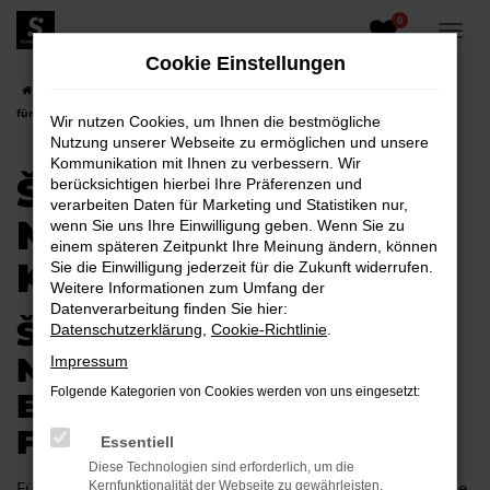
0
Zum
Hauptinhalt
Cookie Einstellungen
springen
Startseite
Kamenz
Škoda
Škoda Fabia
Škoda Fabia Neuwagen
für Kamenz
Wir nutzen Cookies, um Ihnen die bestmögliche
Nutzung unserer Webseite zu ermöglichen und unsere
Kommunikation mit Ihnen zu verbessern. Wir
ŠKODA FABIA
berücksichtigen hierbei Ihre Präferenzen und
verarbeiten Daten für Marketing und Statistiken nur,
NEUWAGEN FÜR
wenn Sie uns Ihre Einwilligung geben. Wenn Sie zu
einem späteren Zeitpunkt Ihre Meinung ändern, können
KAMENZ
Sie die Einwilligung jederzeit für die Zukunft widerrufen.
Weitere Informationen zum Umfang der
Datenverarbeitung finden Sie hier:
ŠKODA FABIA
Datenschutzerklärung
,
Cookie-Richtlinie
.
NEUWAGEN –
Impressum
Folgende Kategorien von Cookies werden von uns eingesetzt:
EXZELLENTE MOBILITÄT
FÜR KAMENZ
Essentiell
Diese Technologien sind erforderlich, um die
Für Kamenz gibt es kaum ein Fahrzeug, das so gut passt wie
Kernfunktionalität der Webseite zu gewährleisten.