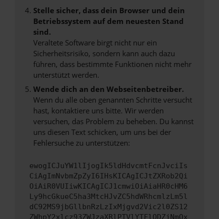
Stelle sicher, dass dein Browser und dein
Betriebssystem auf dem neuesten Stand
sind.
Veraltete Software birgt nicht nur ein
Sicherheitsrisiko, sondern kann auch dazu
führen, dass bestimmte Funktionen nicht mehr
unterstützt werden.
Wende dich an den Webseitenbetreiber.
Wenn du alle oben genannten Schritte versucht
hast, kontaktiere uns bitte. Wir werden
versuchen, das Problem zu beheben. Du kannst
uns diesen Text schicken, um uns bei der
Fehlersuche zu unterstützen:
ewogICJuYW1lIjogIk5ldHdvcmtFcnJvciIs
CiAgImNvbmZpZyI6IHsKICAgICJtZXRob2Qi
OiAiR0VUIiwKICAgICJ1cmwiOiAiaHR0cHM6
Ly9hcGkueC5ha3MtcHJvZC5hdWRhcmlzLm5l
dC92MS9jbGllbnRzLzIxMjgvd2Vic2l0ZS12
ZWhpY2xlcz93ZWJzaXRlPTVlYTFlODZjNmQx