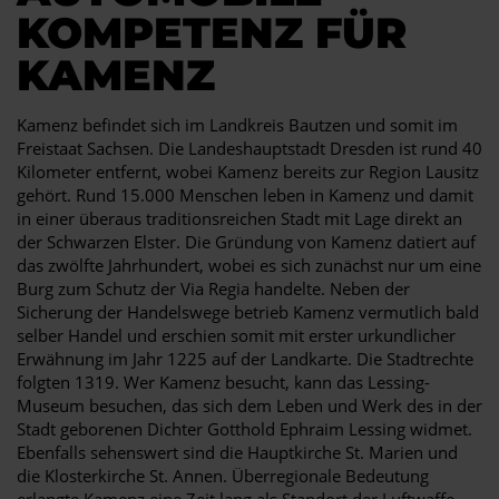
KOMPETENZ FÜR
KAMENZ
Kamenz befindet sich im Landkreis Bautzen und somit im
Freistaat Sachsen. Die Landeshauptstadt Dresden ist rund 40
Kilometer entfernt, wobei Kamenz bereits zur Region Lausitz
gehört. Rund 15.000 Menschen leben in Kamenz und damit
in einer überaus traditionsreichen Stadt mit Lage direkt an
der Schwarzen Elster. Die Gründung von Kamenz datiert auf
das zwölfte Jahrhundert, wobei es sich zunächst nur um eine
Burg zum Schutz der Via Regia handelte. Neben der
Sicherung der Handelswege betrieb Kamenz vermutlich bald
selber Handel und erschien somit mit erster urkundlicher
Erwähnung im Jahr 1225 auf der Landkarte. Die Stadtrechte
folgten 1319. Wer Kamenz besucht, kann das Lessing-
Museum besuchen, das sich dem Leben und Werk des in der
Stadt geborenen Dichter Gotthold Ephraim Lessing widmet.
Ebenfalls sehenswert sind die Hauptkirche St. Marien und
die Klosterkirche St. Annen. Überregionale Bedeutung
erlangte Kamenz eine Zeit lang als Standort der Luftwaffe