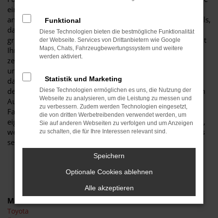
einen Škoda Fabia Neuwagen. Der Grund liegt unter
anderem in der herausragenden Ausstattung dieses Modells,
Funktional
das in der aktuellen Modellgeneration noch einmal
Diese Technologien bieten die bestmögliche Funktionalität
gründlich verbessert wurde. Entsprechend genießen Sie mit
der Webseite. Services von Drittanbietern wie Google
Maps, Chats, Fahrzeugbewertungssystem und weitere
Ihrem Škoda Fabia Neuwagen in Kamenz die Vorzüge
werden aktiviert.
zeitgemäßer Assistenzsysteme und eine Fülle an teils
ungewöhnlichen Extras. Viele Experten sind sich bereits
Statistik und Marketing
darüber einig, dass ein Škoda Fabia Neuwagen weit über
den Durchschnitt der Fahrzeugklasse hinausweist. Wir vom
Diese Technologien ermöglichen es uns, die Nutzung der
Webseite zu analysieren, um die Leistung zu messen und
Autohaus Schiefelbein ermöglichen Ihnen, Ihren Škoda
zu verbessern. Zudem werden Technologien eingesetzt,
Fabia Neuwagen für Kamenz bis ins kleinste Detail nach
die von dritten Werbetreibenden verwendet werden, um
eigenen Wünschen festzulegen. Entscheiden Sie individuell,
Sie auf anderen Webseiten zu verfolgen und um Anzeigen
welche Lackierung, Motorisierung und Innenausstattung es
zu schalten, die für Ihre Interessen relevant sind.
sein darf. Wir beraten Sie gern.
Speichern
Optionale Cookies ablehnen
Alle akzeptieren
Marken
Toyota