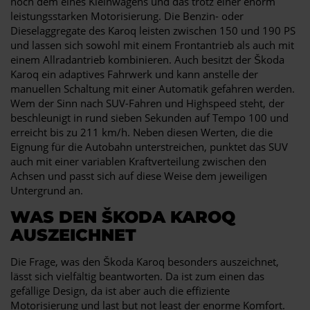
noch dem eines Kleinwagens und das trotz einer enorm
leistungsstarken Motorisierung. Die Benzin- oder
Dieselaggregate des Karoq leisten zwischen 150 und 190 PS
und lassen sich sowohl mit einem Frontantrieb als auch mit
einem Allradantrieb kombinieren. Auch besitzt der Škoda
Karoq ein adaptives Fahrwerk und kann anstelle der
manuellen Schaltung mit einer Automatik gefahren werden.
Wem der Sinn nach SUV-Fahren und Highspeed steht, der
beschleunigt in rund sieben Sekunden auf Tempo 100 und
erreicht bis zu 211 km/h. Neben diesen Werten, die die
Eignung für die Autobahn unterstreichen, punktet das SUV
auch mit einer variablen Kraftverteilung zwischen den
Achsen und passt sich auf diese Weise dem jeweiligen
Untergrund an.
WAS DEN ŠKODA KAROQ
AUSZEICHNET
Die Frage, was den Škoda Karoq besonders auszeichnet,
lässt sich vielfältig beantworten. Da ist zum einen das
gefällige Design, da ist aber auch die effiziente
Motorisierung und last but not least der enorme Komfort.