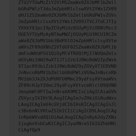
ZTU2YTUwMzZiY2VlMSZmaWx0ZXJbMF1bZmll
bGRdPWlzT3duJmZpbHRlclswXVt2YWx1ZV09
dHJ1ZSZmaWx0ZXJbMV1bZmllbGRdPW1vZGVs
JmZpbHRlclsxXVt2YWx1ZV09JTVCJTdCJTIy
YXVkYXJpc19pZCUyMiUzQSUyMjViODNlMzc3
OGE5YTUyMzAyNTAwMWZjOSUyMiU3RCU1RCZm
aWx0ZXJbMV1bb3BdPUlOJmZpbHRlclsyXVtm
aWVsZF09dXNhZ2VTdGF0ZSZmaWx0ZXJbMl1b
dmFsdWVdPSU1QiUyMlVTRUQlMjIlNUQmZmls
dGVyWzJdW29wXT1JTiZzb3J0WzBdW2ZpZWxk
XT1pc093biZzb3J0WzBdW29yZGVyXT1ERVND
JnNvcnRbMV1bZmllbGRdPWlzVG9wJnNvcnRb
MV1bb3JkZXJdPURFU0Mmc29ydFsyXVtmaWVs
ZF09cHJpY2Umc29ydFsyXVtvcmRlcl09QVND
JmxpbWl0PTIwJnNraXA9MCIsCiAgICAiaGVh
ZGVycyI6IHt9LAogICAgImJvZHkiOiBudWxs
LAogICAgImV4cGVjdCI6IHsKICAgICAgInJl
c3BvbnNlVHlwZSI6ICIiCiAgICB9LAogICAg
InRpbWVvdXQiOiAwLAogICAgInByb2dyZXNz
IjogbnVsbCwKICAgICJyaXNreSI6IGZhbHNl
CiAgfQp9