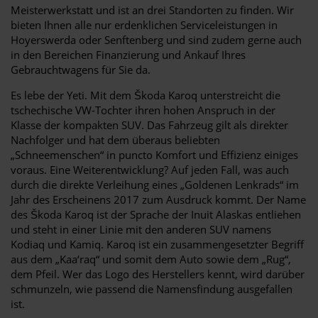
Meisterwerkstatt und ist an drei Standorten zu finden. Wir
bieten Ihnen alle nur erdenklichen Serviceleistungen in
Hoyerswerda oder Senftenberg und sind zudem gerne auch
in den Bereichen Finanzierung und Ankauf Ihres
Gebrauchtwagens für Sie da.
Es lebe der Yeti. Mit dem Škoda Karoq unterstreicht die
tschechische VW-Tochter ihren hohen Anspruch in der
Klasse der kompakten SUV. Das Fahrzeug gilt als direkter
Nachfolger und hat dem überaus beliebten
„Schneemenschen“ in puncto Komfort und Effizienz einiges
voraus. Eine Weiterentwicklung? Auf jeden Fall, was auch
durch die direkte Verleihung eines „Goldenen Lenkrads“ im
Jahr des Erscheinens 2017 zum Ausdruck kommt. Der Name
des Škoda Karoq ist der Sprache der Inuit Alaskas entliehen
und steht in einer Linie mit den anderen SUV namens
Kodiaq und Kamiq. Karoq ist ein zusammengesetzter Begriff
aus dem „Kaa‘raq“ und somit dem Auto sowie dem „Rug“,
dem Pfeil. Wer das Logo des Herstellers kennt, wird darüber
schmunzeln, wie passend die Namensfindung ausgefallen
ist.