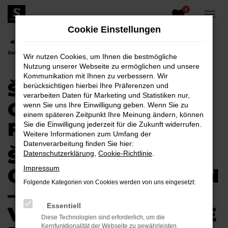
0
Zum
Hauptinhalt
Cookie Einstellungen
springen
Startseite
Kamenz
Škoda
Škoda Karoq
Škoda Karoq
Gebrauchtwagen für Kamenz
Wir nutzen Cookies, um Ihnen die bestmögliche
Nutzung unserer Webseite zu ermöglichen und unsere
Kommunikation mit Ihnen zu verbessern. Wir
ŠKODA KAROQ
berücksichtigen hierbei Ihre Präferenzen und
verarbeiten Daten für Marketing und Statistiken nur,
GEBRAUCHTWAGEN
wenn Sie uns Ihre Einwilligung geben. Wenn Sie zu
einem späteren Zeitpunkt Ihre Meinung ändern, können
FÜR KAMENZ
Sie die Einwilligung jederzeit für die Zukunft widerrufen.
Weitere Informationen zum Umfang der
Datenverarbeitung finden Sie hier:
ŠKODA KAROQ
Datenschutzerklärung
,
Cookie-Richtlinie
.
GEBRAUCHTWAGEN
Impressum
Folgende Kategorien von Cookies werden von uns eingesetzt:
–
Essentiell
VERTRAUENSVOLLE
Diese Technologien sind erforderlich, um die
Kernfunktionalität der Webseite zu gewährleisten.