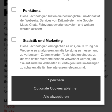
R AUTOKAUF IN
KAMENZ
Funktional
Diese Technologien bieten die bestmögliche Funktionalität
der Webseite. Services von Drittanbietern wie Google
Günstige Mobilität in Kamenz kann so einfach sein. Ein
Maps, Chats, Fahrzeugbewertungssystem und weitere
Škoda Karoq Gebrauchtwagen besticht durch seine
werden aktiviert.
herausragende Qualität und erweist sich als jahrelanger
Begleiter. Sowohl im Stadtverkehr von Kamenz als auch auf
Statistik und Marketing
Landstraße und Autobahn ist der Škoda Karoq
Diese Technologien ermöglichen es uns, die Nutzung der
Gebrauchtwagen eine perfekte Lösung und wird Ihnen viel
Webseite zu analysieren, um die Leistung zu messen und
Freude bereiten. Unser Autohaus ist seit mehr als 30 Jahren
zu verbessern. Zudem werden Technologien eingesetzt,
die von dritten Werbetreibenden verwendet werden, um
im Geschäft. Wir sind nicht nur Experten für Fahrzeuge wie
Sie auf anderen Webseiten zu verfolgen und um Anzeigen
den Škoda Karoq Gebrauchtwagen, sondern auch tief in der
zu schalten, die für Ihre Interessen relevant sind.
Region Kamenz verankert. In unserem Unternehmen zählen
noch Werte wie Vertrauen und Kundennähe, was Sie in jeder
Speichern
Beratung im positivsten Sinne erfahren. Des Weiteren
zeichnen wir uns durch ein breites Fahrzeug- und
Optionale Cookies ablehnen
Serviceangebot und günstige Preise
Alle akzeptieren
Marken
Toyota
Škoda