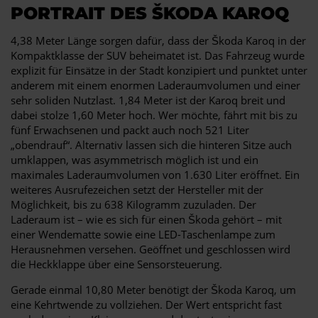
PORTRAIT DES ŠKODA KAROQ
4,38 Meter Länge sorgen dafür, dass der Škoda Karoq in der
Kompaktklasse der SUV beheimatet ist. Das Fahrzeug wurde
explizit für Einsätze in der Stadt konzipiert und punktet unter
anderem mit einem enormen Laderaumvolumen und einer
sehr soliden Nutzlast. 1,84 Meter ist der Karoq breit und
dabei stolze 1,60 Meter hoch. Wer möchte, fährt mit bis zu
fünf Erwachsenen und packt auch noch 521 Liter
„obendrauf“. Alternativ lassen sich die hinteren Sitze auch
umklappen, was asymmetrisch möglich ist und ein
maximales Laderaumvolumen von 1.630 Liter eröffnet. Ein
weiteres Ausrufezeichen setzt der Hersteller mit der
Möglichkeit, bis zu 638 Kilogramm zuzuladen. Der
Laderaum ist – wie es sich für einen Škoda gehört – mit
einer Wendematte sowie eine LED-Taschenlampe zum
Herausnehmen versehen. Geöffnet und geschlossen wird
die Heckklappe über eine Sensorsteuerung.
Gerade einmal 10,80 Meter benötigt der Škoda Karoq, um
eine Kehrtwende zu vollziehen. Der Wert entspricht fast