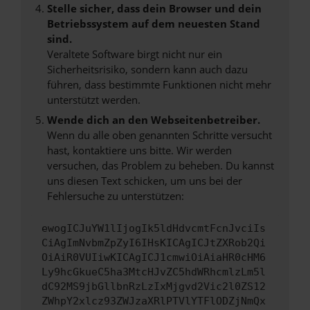
Stelle sicher, dass dein Browser und dein
Betriebssystem auf dem neuesten Stand
sind.
Veraltete Software birgt nicht nur ein
Sicherheitsrisiko, sondern kann auch dazu
führen, dass bestimmte Funktionen nicht mehr
unterstützt werden.
Wende dich an den Webseitenbetreiber.
Wenn du alle oben genannten Schritte versucht
hast, kontaktiere uns bitte. Wir werden
versuchen, das Problem zu beheben. Du kannst
uns diesen Text schicken, um uns bei der
Fehlersuche zu unterstützen:
ewogICJuYW1lIjogIk5ldHdvcmtFcnJvciIs
CiAgImNvbmZpZyI6IHsKICAgICJtZXRob2Qi
OiAiR0VUIiwKICAgICJ1cmwiOiAiaHR0cHM6
Ly9hcGkueC5ha3MtcHJvZC5hdWRhcmlzLm5l
dC92MS9jbGllbnRzLzIxMjgvd2Vic2l0ZS12
ZWhpY2xlcz93ZWJzaXRlPTVlYTFlODZjNmQx