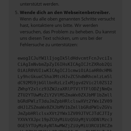
unterstützt werden.
Wende dich an den Webseitenbetreiber.
Wenn du alle oben genannten Schritte versucht
hast, kontaktiere uns bitte. Wir werden
versuchen, das Problem zu beheben. Du kannst
uns diesen Text schicken, um uns bei der
Fehlersuche zu unterstützen:
ewogICJuYW1lIjogIk5ldHdvcmtFcnJvciIs
CiAgImNvbmZpZyI6IHsKICAgICJtZXRob2Qi
OiAiR0VUIiwKICAgICJ1cmwiOiAiaHR0cHM6
Ly9hcGkueC5ha3MtcHJvZC5hdWRhcmlzLm5l
dC92MS9jbGllbnRzLzIxMjgvd2Vic2l0ZS12
ZWhpY2xlcz93ZWJzaXRlPTVlYTFlODZjNmQx
ZTU2YTUwMzZiY2VlMSZmaWx0ZXJbMF1bZmll
bGRdPWlzT3duJmZpbHRlclswXVt2YWx1ZV09
dHJ1ZSZmaWx0ZXJbMV1bZmllbGRdPW1vZGVs
JmZpbHRlclsxXVt2YWx1ZV09JTVCJTdCJTIy
YXVkYXJpc19pZCUyMiUzQSUyMjViODNlMzc3
OGE5YTUyMzAyNTAwMWZjZiUyMiU3RCU1RCZm