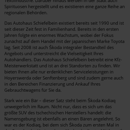
Textilindustrie. Darüber hinaus werden in der Stadt auch
Spirituosen hergestellt und es existieren eine ganze Reihe an
regionalen Behörden.
Das Autohaus Schiefelbein existiert bereits seit 1990 und ist
seit dieser Zeit fest in Familienhand. Bereits in den ersten
Jahren folgte ein enormes Wachstum, wobei der Fokus
zunächst auf dem Handel mit der japanischen Marke Toyota
lag. Seit 2008 ist auch Škoda integraler Bestandteil des
Angebots und unterstreicht die Vielseitigkeit Ihres
Autohändlers. Das Autohaus Schiefelbein betreibt eine Kfz-
Meisterwerkstatt und ist an drei Standorten zu finden. Wir
bieten Ihnen alle nur erdenklichen Serviceleistungen in
Hoyerswerda oder Senftenberg und sind zudem gerne auch
in den Bereichen Finanzierung und Ankauf Ihres
Gebrauchtwagens für Sie da.
Stark wie ein Bär – dieser Satz steht beim Škoda Kodiaq
unweigerlich im Raum. Nicht nur, dass es sich um das
größte SUV des tschechischen Herstellers handelt: die
Namensgebung ist ebenfalls an einen Bären angelehnt. So
war es der Kodiaq, bei dem sich Škoda zum ersten Mal in