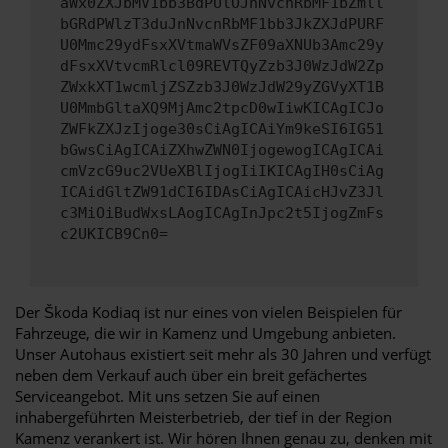
aWx0ZXJbMV1bb3BdPUlOJnNvcnRbMF1bZmll
bGRdPWlzT3duJnNvcnRbMF1bb3JkZXJdPURF
U0Mmc29ydFsxXVtmaWVsZF09aXNUb3Amc29y
dFsxXVtvcmRlcl09REVTQyZzb3J0WzJdW2Zp
ZWxkXT1wcmljZSZzb3J0WzJdW29yZGVyXT1B
U0MmbGltaXQ9MjAmc2tpcD0wIiwKICAgICJo
ZWFkZXJzIjoge30sCiAgICAiYm9keSI6IG51
bGwsCiAgICAiZXhwZWN0IjogewogICAgICAi
cmVzcG9uc2VUeXBlIjogIiIKICAgIH0sCiAg
ICAidGltZW91dCI6IDAsCiAgICAicHJvZ3Jl
c3MiOiBudWxsLAogICAgInJpc2t5IjogZmFs
c2UKICB9Cn0=
Der Škoda Kodiaq ist nur eines von vielen Beispielen für
Fahrzeuge, die wir in Kamenz und Umgebung anbieten.
Unser Autohaus existiert seit mehr als 30 Jahren und verfügt
neben dem Verkauf auch über ein breit gefächertes
Serviceangebot. Mit uns setzen Sie auf einen
inhabergeführten Meisterbetrieb, der tief in der Region
Kamenz verankert ist. Wir hören Ihnen genau zu, denken mit