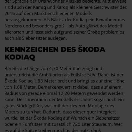
der Sprache der Ureinwohner Alaskas bediente. Mittlerweile
sind auch der Kamiq und Karoq als kleinere Geschwister des
2016 auf dem Markt erschienenen Modells
herausgekommen. Als Bär ist der Kodiaq ein Bewohner des
Nordens und besonders groß – als Auto glänzt das Modell
allerorten und lässt sich aufgrund seiner Größe problemlos
auch als Siebensitzer auslegen.
KENNZEICHEN DES ŠKODA
KODIAQ
Bereits die Länge von 4,70 Meter überzeugt und
unterstreicht die Ambitionen als Fullsize-SUV. Dabei ist der
Škoda Kodiaq 1,88 Meter breit und bringt es auf eine Höhe
von 1,68 Meter. Bemerkenswert ist dabei, dass auf einem
Radius von gerade einmal 12,20 Metern gewendet werden
kann. Der Innenraum der Modells erscheint sogar noch ein
gutes Stück größer, was mit der cleveren Montage des
Motors zu tun hat. Dadurch, dass dieser quer integriert
wurde, ist der Škoda Kodiaq auf Wunsch ein Siebensitzer
oder ein Fünfsitzer mit zusätzlich 720 Liter Stauraum. Wer
es auf die Spitze treiben möchte, der nutzt dank