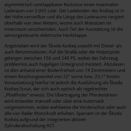
asymmetrisch umklappbarer Rücksitze einen maximalen
Laderaum von 2.065 Liter. Der Ladeboden des Kodiaq ist in
der Höhe verstellbar und die Länge des Laderaums rangiert
oberhalb von zwei Metern, womit auch Matratzen im
Innenraum verschwinden. Auch Teil der Ausstattung ist die
sensorgesteuerte elektrische Heckklappe.
Angetrieben wird der Škoda Kodiaq sowohl mit Diesel- als
auch Benzinmotoren. Auf die Straße oder die Holperpiste
gelangen zwischen 150 und 240 PS, wobei das Fahrzeug
problemlos auch hügeligen Untergrund meistert. Abzulesen
ist dies anhand einer Bodenfreiheit von 19 Zentimetern und
einem Böschungswinkel von 22° vorne bzw. 23,1° hinten.
Voraussetzung hierfür ist jedoch die Ausführung als Škoda
Kodiaq Scout, der sich auch optisch als regelrechter
„Pfadfinder“ erweist. Die Übertragung der Pferdestärken
wird entweder manuell oder über eine Automatik
vorgenommen, wobei wahlweise die Vorderachse oder auch
alle vier Räder Motorkraft erhalten. Sparsam ist der Škoda
Kodiaq aufgrund der integrierten aktiven
Zylinderabschaltung ACT.