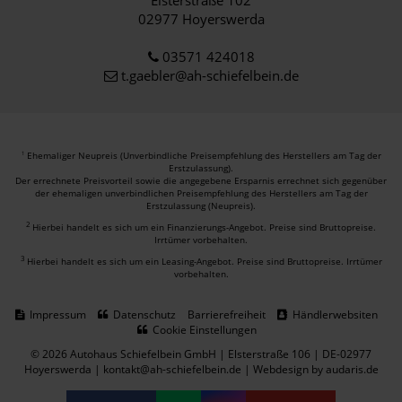
02977 Hoyerswerda
03571 424018
t.gaebler@ah-schiefelbein.de
Ehemaliger Neupreis (Unverbindliche Preisempfehlung des Herstellers am Tag der
1
Erstzulassung).
Der errechnete Preisvorteil sowie die angegebene Ersparnis errechnet sich gegenüber
der ehemaligen unverbindlichen Preisempfehlung des Herstellers am Tag der
Erstzulassung (Neupreis).
2
Hierbei handelt es sich um ein Finanzierungs-Angebot. Preise sind Bruttopreise.
Irrtümer vorbehalten.
3
Hierbei handelt es sich um ein Leasing-Angebot. Preise sind Bruttopreise. Irrtümer
vorbehalten.
Impressum
Datenschutz
Barrierefreiheit
Händlerwebsiten
Cookie Einstellungen
© 2026 Autohaus Schiefelbein GmbH | Elsterstraße 106 | DE-02977
Hoyerswerda | kontakt@ah-schiefelbein.de |
Webdesign by audaris.de