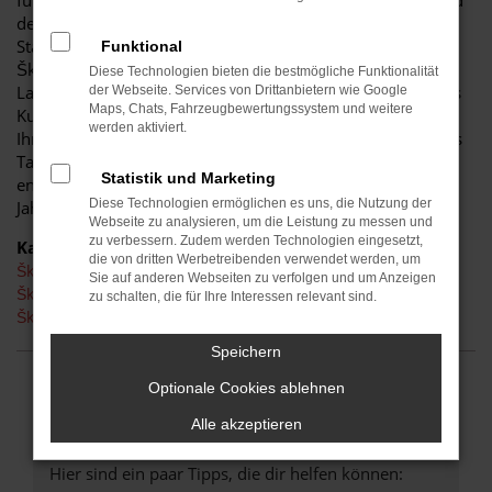
für diese Stadt. Einerseits sind Sie dank der Wendigkeit und
der sparsamen und effizienten Motoren perfekt auf den
Stadtverkehr von Kamenz eingerichtet, andererseits ist der
Funktional
Škoda Kodiaq jedoch auch für Fahrten auf Autobahn oder
Diese Technologien bieten die bestmögliche Funktionalität
Landstraße geeignet. Das vielseitige Modell erhalten Sie als
der Webseite. Services von Drittanbietern wie Google
Maps, Chats, Fahrzeugbewertungssystem und weitere
Kunde aus Kamenz im Autohaus Schiefelbein. Wir bieten
werden aktiviert.
Ihnen den Škoda Kodiaq sowohl als Neuwagen als auch als
Tageszulassung. Wer noch etwas mehr sparen möchte,
Statistik und Marketing
entscheidet sich für ein Gebrauchtfahrzeug oder einen
Diese Technologien ermöglichen es uns, die Nutzung der
Jahreswagen.
Webseite zu analysieren, um die Leistung zu messen und
zu verbessern. Zudem werden Technologien eingesetzt,
Kategorie
die von dritten Werbetreibenden verwendet werden, um
Škoda Kodiaq Kamenz
Sie auf anderen Webseiten zu verfolgen und um Anzeigen
Škoda Kodiaq Gebrauchtwagen Kamenz
zu schalten, die für Ihre Interessen relevant sind.
Škoda Kodiaq Neuwagen Kamenz
Speichern
Optionale Cookies ablehnen
FEHLER: NETWORK ERROR
Alle akzeptieren
Beim Laden ist ein Fehler aufgetreten.
Hier sind ein paar Tipps, die dir helfen können: