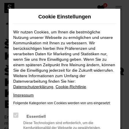
0
Zum
Hauptinhalt
Cookie Einstellungen
springen
Startseite
Kamenz
Škoda
Škoda Kodiaq für Kamenz
Wir nutzen Cookies, um Ihnen die bestmögliche
Nutzung unserer Webseite zu ermöglichen und unsere
ŠKODA KODIAQ FÜR
Kommunikation mit Ihnen zu verbessern. Wir
berücksichtigen hierbei Ihre Präferenzen und
KAMENZ
verarbeiten Daten für Marketing und Statistiken nur,
wenn Sie uns Ihre Einwilligung geben. Wenn Sie zu
einem späteren Zeitpunkt Ihre Meinung ändern, können
ŠKODA KODIAQ FÜR
Sie die Einwilligung jederzeit für die Zukunft widerrufen.
Weitere Informationen zum Umfang der
KAMENZ EINE
Datenverarbeitung finden Sie hier:
Datenschutzerklärung
,
Cookie-Richtlinie
.
KOMBINATION, DIE
Impressum
EINFACH PASST
Folgende Kategorien von Cookies werden von uns eingesetzt:
Endlich angekommen: mit einem Škoda Kodiaq in Kamenz
Essentiell
machen Sie alles richtig und sitzen im perfekten Fahrzeug
Diese Technologien sind erforderlich, um die
Kernfunktionalität der Webseite zu gewährleisten.