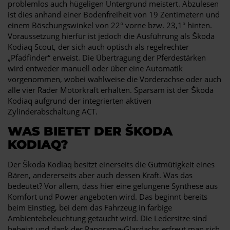
problemlos auch hügeligen Untergrund meistert. Abzulesen
ist dies anhand einer Bodenfreiheit von 19 Zentimetern und
einem Böschungswinkel von 22° vorne bzw. 23,1° hinten.
Voraussetzung hierfür ist jedoch die Ausführung als Škoda
Kodiaq Scout, der sich auch optisch als regelrechter
„Pfadfinder“ erweist. Die Übertragung der Pferdestärken
wird entweder manuell oder über eine Automatik
vorgenommen, wobei wahlweise die Vorderachse oder auch
alle vier Räder Motorkraft erhalten. Sparsam ist der Škoda
Kodiaq aufgrund der integrierten aktiven
Zylinderabschaltung ACT.
WAS BIETET DER ŠKODA
KODIAQ?
Der Škoda Kodiaq besitzt einerseits die Gutmütigkeit eines
Bären, andererseits aber auch dessen Kraft. Was das
bedeutet? Vor allem, dass hier eine gelungene Synthese aus
Komfort und Power angeboten wird. Das beginnt bereits
beim Einstieg, bei dem das Fahrzeug in farbige
Ambientebeleuchtung getaucht wird. Die Ledersitze sind
beheizt und dank der Panorama-Glasdachs erfreut man sich