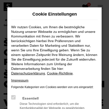
0
Zum
Hauptinhalt
Cookie Einstellungen
springen
Startseite
Kamenz
Škoda
Škoda Kodiaq
Škoda Kodiaq
Gebrauchtwagen für Kamenz
Wir nutzen Cookies, um Ihnen die bestmögliche
Nutzung unserer Webseite zu ermöglichen und unsere
Kommunikation mit Ihnen zu verbessern. Wir
ŠKODA KODIAQ
berücksichtigen hierbei Ihre Präferenzen und
verarbeiten Daten für Marketing und Statistiken nur,
GEBRAUCHTWAGEN
wenn Sie uns Ihre Einwilligung geben. Wenn Sie zu
einem späteren Zeitpunkt Ihre Meinung ändern, können
FÜR KAMENZ
Sie die Einwilligung jederzeit für die Zukunft widerrufen.
Weitere Informationen zum Umfang der
Datenverarbeitung finden Sie hier:
ŠKODA KODIAQ
Datenschutzerklärung
,
Cookie-Richtlinie
.
GEBRAUCHTWAGEN
Impressum
Folgende Kategorien von Cookies werden von uns eingesetzt:
–
Essentiell
VERTRAUENSVOLLE
Diese Technologien sind erforderlich, um die
Kernfunktionalität der Webseite zu gewährleisten.