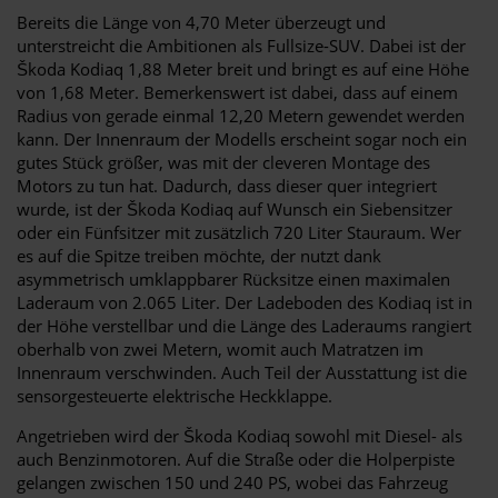
Bereits die Länge von 4,70 Meter überzeugt und
unterstreicht die Ambitionen als Fullsize-SUV. Dabei ist der
Škoda Kodiaq 1,88 Meter breit und bringt es auf eine Höhe
von 1,68 Meter. Bemerkenswert ist dabei, dass auf einem
Radius von gerade einmal 12,20 Metern gewendet werden
kann. Der Innenraum der Modells erscheint sogar noch ein
gutes Stück größer, was mit der cleveren Montage des
Motors zu tun hat. Dadurch, dass dieser quer integriert
wurde, ist der Škoda Kodiaq auf Wunsch ein Siebensitzer
oder ein Fünfsitzer mit zusätzlich 720 Liter Stauraum. Wer
es auf die Spitze treiben möchte, der nutzt dank
asymmetrisch umklappbarer Rücksitze einen maximalen
Laderaum von 2.065 Liter. Der Ladeboden des Kodiaq ist in
der Höhe verstellbar und die Länge des Laderaums rangiert
oberhalb von zwei Metern, womit auch Matratzen im
Innenraum verschwinden. Auch Teil der Ausstattung ist die
sensorgesteuerte elektrische Heckklappe.
Angetrieben wird der Škoda Kodiaq sowohl mit Diesel- als
auch Benzinmotoren. Auf die Straße oder die Holperpiste
gelangen zwischen 150 und 240 PS, wobei das Fahrzeug