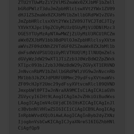
ZTU2YTUwMzZiY2VlMSZmaWx0ZXJbMF1bZmll
bGRdPWlzT3duJmZpbHRlclswXVt2YWx1ZV09
dHJ1ZSZmaWx0ZXJbMV1bZmllbGRdPW1vZGVs
JmZpbHRlclsxXVt2YWx1ZV09JTVCJTdCJTIy
YXVkYXJpc19pZCUyMiUzQSUyMjViODNlMzc3
OGE5YTUyMzAyNTAwMWZjZiUyMiU3RCU1RCZm
aWx0ZXJbMV1bb3BdPUlOJmZpbHRlclsyXVtm
aWVsZF09dXNhZ2VTdGF0ZSZmaWx0ZXJbMl1b
dmFsdWVdPSU1QiUyMlVTRUQlMjIlNUQmZmls
dGVyWzJdW29wXT1JTiZzb3J0WzBdW2ZpZWxk
XT1pc093biZzb3J0WzBdW29yZGVyXT1ERVND
JnNvcnRbMV1bZmllbGRdPWlzVG9wJnNvcnRb
MV1bb3JkZXJdPURFU0Mmc29ydFsyXVtmaWVs
ZF09cHJpY2Umc29ydFsyXVtvcmRlcl09QVND
JmxpbWl0PTIwJnNraXA9MCIsCiAgICAiaGVh
ZGVycyI6IHt9LAogICAgImJvZHkiOiBudWxs
LAogICAgImV4cGVjdCI6IHsKICAgICAgInJl
c3BvbnNlVHlwZSI6ICIiCiAgICB9LAogICAg
InRpbWVvdXQiOiAwLAogICAgInByb2dyZXNz
IjogbnVsbCwKICAgICJyaXNreSI6IGZhbHNl
CiAgfQp9