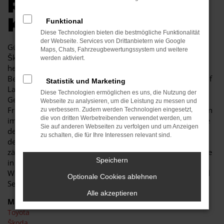
R AUTOKAUF IN
KAMENZ
Funktional
Diese Technologien bieten die bestmögliche Funktionalität
der Webseite. Services von Drittanbietern wie Google
Günstige Mobilität in Kamenz kann so einfach sein. Ein
Maps, Chats, Fahrzeugbewertungssystem und weitere
Škoda Kodiaq Gebrauchtwagen besticht durch seine
werden aktiviert.
herausragende Qualität und erweist sich als jahrelanger
Begleiter. Sowohl im Stadtverkehr von Kamenz als auch auf
Statistik und Marketing
Landstraße und Autobahn ist der Škoda Kodiaq
Diese Technologien ermöglichen es uns, die Nutzung der
Gebrauchtwagen eine perfekte Lösung und wird Ihnen viel
Webseite zu analysieren, um die Leistung zu messen und
Freude bereiten. Unser Autohaus ist seit mehr als 30 Jahren
zu verbessern. Zudem werden Technologien eingesetzt,
die von dritten Werbetreibenden verwendet werden, um
im Geschäft. Wir sind nicht nur Experten für Fahrzeuge wie
Sie auf anderen Webseiten zu verfolgen und um Anzeigen
den Škoda Kodiaq Gebrauchtwagen, sondern auch tief in
zu schalten, die für Ihre Interessen relevant sind.
der Region Kamenz verankert. In unserem Unternehmen
zählen noch Werte wie Vertrauen und Kundennähe, was Sie
Speichern
in jeder Beratung im positivsten Sinne erfahren. Des
Weiteren zeichnen wir uns durch ein breites Fahrzeug- und
Optionale Cookies ablehnen
Serviceangebot und günstige Preise
Alle akzeptieren
Marken
Toyota
Škoda