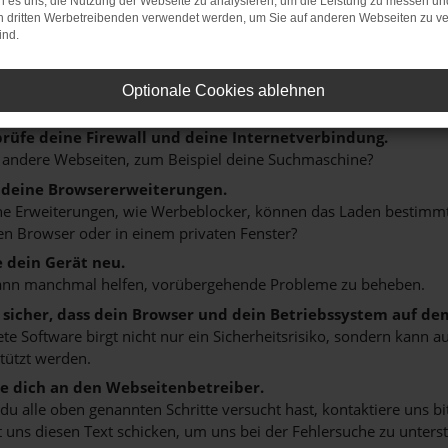
 es uns, die Nutzung der Webseite zu analysieren, um die Leistung zu messen u
on dritten Werbetreibenden verwendet werden, um Sie auf anderen Webseiten zu ve
ER: NETWORK ERROR
ind.
n ist ein Fehler aufgetreten.
Optionale Cookies ablehnen
 ein paar Tipps, die dir helfen können:
rüfe deine Firewall und deine Internetverbindung.
 andere Webseiten, zum Beispiel deine Suchmaschine?
 deine Browsererweiterungen.
 Erweiterungen, wie Werbeblocker, können das Laden bestimmter 
n Browser oder in einem privaten Fenster?
e dein Gerät neu.
ann manchmal helfen, vorübergehende Probleme zu beheben.
e sicher, dass dein Browser und dein Betriebssystem auf de
ete Software birgt nicht nur ein Sicherheitsrisiko, sondern kann
tützt werden.
 dich an den Webseitenbetreiber.
u alle oben genannten Schritte versucht hast, kontaktiere uns 
 uns diesen Text schicken, um uns bei der Fehlersuche zu unterst