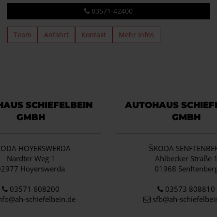
03571-42400
Team
Anfahrt
Kontakt
Mehr Infos
AUS SCHIEFELBEIN
AUTOHAUS SCHIEF
GMBH
GMBH
KODA HOYERSWERDA
ŠKODA SENFTENBE
Nardter Weg 1
Ahlbecker Straße 
02977 Hoyerswerda
01968 Senftenber
03571 608200
03573 808810
nfo
@ah-schiefelbein.de
sfb@ah-schiefelbei