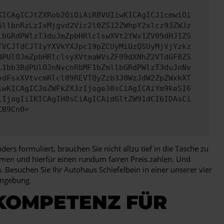
KICAgICJtZXRob2QiOiAiR0VUIiwKICAgICJ1cmwiOi
GllbnRzLzIxMjgvd2Vic2l0ZS12ZWhpY2xlcz93ZWJz
lbGRdPWlzT3duJmZpbHRlclswXVt2YWx1ZV09dHJ1ZS
TVCJTdCJTIyYXVkYXJpc19pZCUyMiUzQSUyMjVjYzkz
dPUlOJmZpbHRlclsyXVtmaWVsZF09dXNhZ2VTdGF0ZS
l1bb3BdPUlOJnNvcnRbMF1bZmllbGRdPWlzT3duJnNv
ydFsxXVtvcmRlcl09REVTQyZzb3J0WzJdW2ZpZWxkXT
iwKICAgICJoZWFkZXJzIjoge30sCiAgICAiYm9keSI6
lIjogIiIKICAgIH0sCiAgICAidGltZW91dCI6IDAsCi
CB9Cn0=
rs formuliert, brauchen Sie nicht allzu tief in die Tasche zu
hmen und hierfür einen rundum fairen Preis zahlen. Und
esuchen Sie Ihr Autohaus Schiefelbein in einer unserer vier
Umgebung.
 KOMPETENZ FÜR