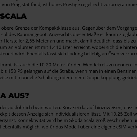
n von Prag stattfand, ist hohes Prestige regelrecht vorprogrammie
 SCALA
die obere Grenze der Kompaktklasse aus. Gegenüber dem Vorgäng
n solides Raumangebot. Angesichts dieser Maße ist kaum zu glaub
Hersteller 2,65 Meter an und macht damit deutlich, dass bis zu 
m an Volumen ist mit 1.410 Liter erreicht, wobei sich die hinteren
uert wird. Ebenfalls lässt sich Ladung beliebig an Ösen verzurr
mmt, ist auch die 10,20 Meter für den Wendekreis zu nennen. In d
s 150 PS gelangen auf die Straße, wenn man in einen Benziner ein
ise mit manuelle Schaltung oder einem Doppelkupplungsgetriebe
A AUS?
oder ausführlich beantworten. Kurz sei darauf hinzuweisen, dass 
 Cockpit dessen Anzeige sich individualisieren lässt. Mit 10,25 Zo
ergänzt. Konnektivität wird beim Škoda Scala groß geschrieben un
t ebenfalls möglich, wofür das Modell über eine eigene eSIM verf