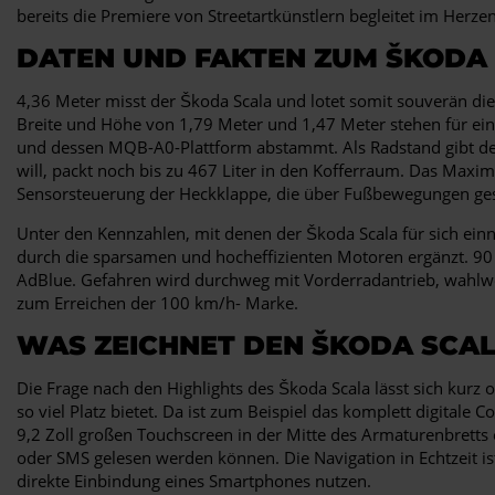
bereits die Premiere von Streetartkünstlern begleitet im Herze
DATEN UND FAKTEN ZUM ŠKODA
4,36 Meter misst der Škoda Scala und lotet somit souverän 
Breite und Höhe von 1,79 Meter und 1,47 Meter stehen für ei
und dessen MQB-A0-Plattform abstammt. Als Radstand gibt der 
will, packt noch bis zu 467 Liter in den Kofferraum. Das Maximu
Sensorsteuerung der Heckklappe, die über Fußbewegungen geste
Unter den Kennzahlen, mit denen der Škoda Scala für sich einni
durch die sparsamen und hocheffizienten Motoren ergänzt. 90 bi
AdBlue. Gefahren wird durchweg mit Vorderradantrieb, wahlwe
zum Erreichen der 100 km/h- Marke.
WAS ZEICHNET DEN ŠKODA SCAL
Die Frage nach den Highlights des Škoda Scala lässt sich kurz 
so viel Platz bietet. Da ist zum Beispiel das komplett digitale
9,2 Zoll großen Touchscreen in der Mitte des Armaturenbretts 
oder SMS gelesen werden können. Die Navigation in Echtzeit is
direkte Einbindung eines Smartphones nutzen.