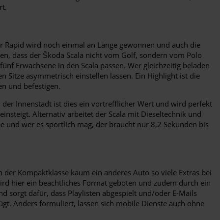
rt.
er Rapid wird noch einmal an Länge gewonnen und auch die
en, dass der Škoda Scala nicht vom Golf, sondern vom Polo
fünf Erwachsene in den Scala passen. Wer gleichzeitig beladen
 Sitze asymmetrisch einstellen lassen. Ein Highlight ist die
en und befestigen.
er Innenstadt ist dies ein vortrefflicher Wert und wird perfekt
steigt. Alternativ arbeitet der Scala mit Dieseltechnik und
 und wer es sportlich mag, der braucht nur 8,2 Sekunden bis
in der Kompaktklasse kaum ein anderes Auto so viele Extras bei
ll wird hier ein beachtliches Format geboten und zudem durch ein
d sorgt dafür, dass Playlisten abgespielt und/oder E-Mails
ügt. Anders formuliert, lassen sich mobile Dienste auch ohne