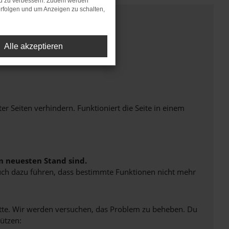
nd zu verbessern. Zudem werden
rfolgen und um Anzeigen zu schalten,
Alle akzeptieren
Seiten verhindern. Funktioniert die Seite in einem
m neuesten Stand sind.
 auch dazu führen, dass bestimmte Funktionen nicht mehr
bitte. Wir werden versuchen, das Problem zu beheben. Du
ützen: