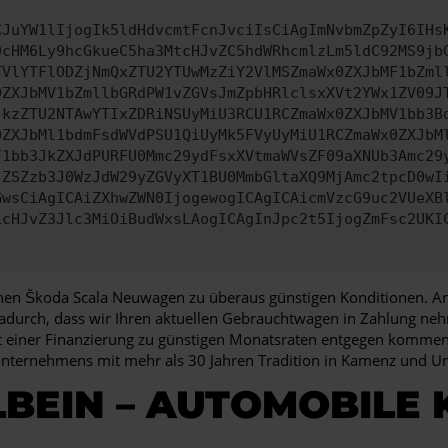
CJuYW1lIjogIk5ldHdvcmtFcnJvciIsCiAgImNvbmZpZyI6IHs
0cHM6Ly9hcGkueC5ha3MtcHJvZC5hdWRhcmlzLm5ldC92MS9jb
TVlYTFlODZjNmQxZTU2YTUwMzZiY2VlMSZmaWx0ZXJbMF1bZml
0ZXJbMV1bZmllbGRdPW1vZGVsJmZpbHRlclsxXVt2YWx1ZV09J
jkzZTU2NTAwYTIxZDRiNSUyMiU3RCU1RCZmaWx0ZXJbMV1bb3B
0ZXJbMl1bdmFsdWVdPSU1QiUyMk5FVyUyMiU1RCZmaWx0ZXJbM
F1bb3JkZXJdPURFU0Mmc29ydFsxXVtmaWVsZF09aXNUb3Amc29
jZSZzb3J0WzJdW29yZGVyXT1BU0MmbGltaXQ9MjAmc2tpcD0wI
GwsCiAgICAiZXhwZWN0IjogewogICAgICAicmVzcG9uc2VUeXB
icHJvZ3Jlc3MiOiBudWxsLAogICAgInJpc2t5IjogZmFsc2UKI
einen Škoda Scala Neuwagen zu überaus günstigen Konditionen. Ande
dadurch, dass wir Ihren aktuellen Gebrauchtwagen in Zahlung ne
einer Finanzierung zu günstigen Monatsraten entgegen kommen. B
nunternehmens mit mehr als 30 Jahren Tradition in Kamenz und 
BEIN – AUTOMOBILE