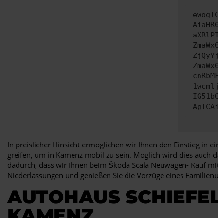
ewogI
AiaHR
aXRlP
ZmaWx
ZjQyY
ZmaWx
cnRbM
1wcml
IG51b
AgICA
In preislicher Hinsicht ermöglichen wir Ihnen den Einstieg in 
greifen, um in Kamenz mobil zu sein. Möglich wird dies auch 
dadurch, dass wir Ihnen beim Škoda Scala Neuwagen- Kauf mit 
Niederlassungen und genießen Sie die Vorzüge eines Familie
AUTOHAUS SCHIEFEL
KAMENZ