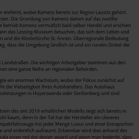
 entfernt, wobei Kamenz bereits zur Region Lausitz gehört.
ster. Die Gründung von Kamenz datiert auf das zwölfte
e betrieb Kamenz vermutlich bald selber Handel und erschien
, kann das Lessing-Museum besuchen, das sich dem Leben und
en und die Klosterkirche St. Annen. Überregionale Bedeutung
eg, dass die Umgebung ländlich ist und ein rundes Drittel der
 Landstraßen. Die wichtigen Arbeitgeber stammen aus den
eren eine ganze Reihe an regionalen Behörden.
n folgte ein enormes Wachstum, wobei der Fokus zunächst auf
t die Vielseitigkeit Ihres Autohändlers. Das Autohaus
rviceleistungen in Hoyerswerda oder Senftenberg und sind
n des seit 2019 erhältlichen Modells zeigt sich bereits in
l kaum, denn in der Tat hat der Hersteller ein cleveres
ompaktfahrzeuge mit jeder Menge Luxus und einer Extraportion
ete und ordentlich aufräumt. Erkennbar wird dies anhand des
Scala einen red dot design award und wenn man bedenkt, dass