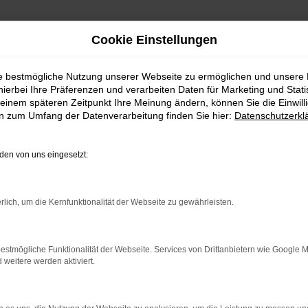
Cookie Einstellungen
Kamenz
ie bestmögliche Nutzung unserer Webseite zu ermöglichen und unsere
hierbei Ihre Präferenzen und verarbeiten Daten für Marketing und Stati
AGEN FÜR KAMENZ
einem späteren Zeitpunkt Ihre Meinung ändern, können Sie die Einwillig
en zum Umfang der Datenverarbeitung finden Sie hier:
Datenschutzerkl
– EXZELLENTE MOBILITÄT
en von uns eingesetzt:
inen Škoda Scala Neuwagen. Der Grund liegt unter anderem in der
 wurde. Entsprechend genießen Sie mit Ihrem Škoda Scala Neuwa
d sich bereits darüber einig, dass ein Škoda Scala Neuwagen weit
rlich, um die Kernfunktionalität der Webseite zu gewährleisten.
uwagen für Kamenz bis ins kleinste Detail nach eigenen Wünschen
ie gern.
estmögliche Funktionalität der Webseite. Services von Drittanbietern wie Google 
eitere werden aktiviert.