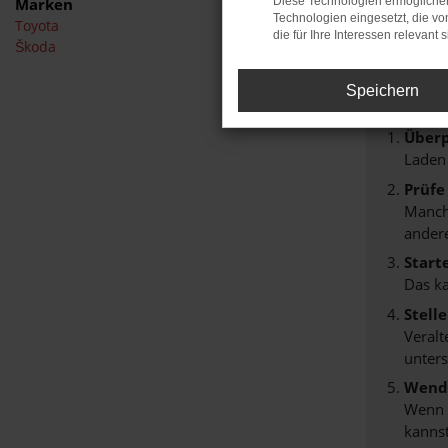
Marken
Diese Technologien ermöglichen
Technologien eingesetzt, die v
Toyota
FEHL
die für Ihre Interessen relevant s
Škoda
Beim Lade
Speichern
Hier sind
Überp
Laden
Prüfe
Manche
andere
Start
Das k
Stell
Veralt
unters
Wende
Wenn d
kannst