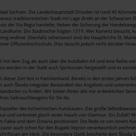
aat Sachsen. Die Landeshauptstadt Dresden ist rund 40 Kilometer
aus traditionsreichen Stadt mit Lage direkt an der Schwarzen El
utz der Via Regia handelte. Neben der Sicherung der Handelsweg
r Landkarte. Die Stadtrechte folgten 1319. Wer Kamenz besucht
sing widmet. Ebenfalls sehenswert sind die Hauptkirche St. Mari
einer Offiziershochschule. Dies täuscht jedoch nicht darüber hinw
 mit dem Zug als auch über die Autobahn A4 und eine Reihe von
s werden in der Stadt auch Spirituosen hergestellt und es existi
eit dieser Zeit fest in Familienhand. Bereits in den ersten Jahre
 auch Škoda integraler Bestandteil des Angebots und unterstreich
i Standorten zu finden. Wir bieten Ihnen alle nur erdenklichen Se
hres Gebrauchtwagens für Sie da.
pseller des tschechischen Autobauers. Das große Selbstbewusstsei
us und verbreitet gleich einen Hauch von Glamour. Ein Zufall? Woh
m Fabia und dem Octavia positioniert. Die Rede ist von einem K
r zuvor auch schon für den Bugatti Veyron verantwortlich zeichn
-Schriftzugs am Heck. Die besondere Optik bescherte dem Škoda 