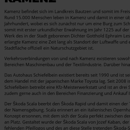
Kamenz befindet sich im Landkreis Bautzen und somit im Freist
Rund 15.000 Menschen leben in Kamenz und damit in einer über
Jahrhundert, wobei es sich zunächst nur um eine Burg zum Sch
somit mit erster urkundlicher Erwähnung im Jahr 1225 auf de
Werk des in der Stadt geborenen Dichter Gotthold Ephraim Les
erlangte Kamenz eine Zeit lang als Standort der Luftwaffe und 
Stadtfläche offiziell ein Naturschutzgebiet ist.
Verkehrsverbindungen von und nach Kamenz existieren sowohl
Bereichen Maschinenbau und der Textilindustrie. Darüber hinau
Das Autohaus Schiefelbein existiert bereits seit 1990 und ist s
dem Handel mit der japanischen Marke Toyota lag. Seit 2008 ist
Schiefelbein betreibt eine Kfz-Meisterwerkstatt und ist an dre
zudem gerne auch in den Bereichen Finanzierung und Ankauf I
Der Škoda Scala beerbt den Škoda Rapid und damit einen der To
der Namensgebung. Scala erinnert an ein italienisches Opernha
Konzept ersonnen, mit dem sich der Scala perfekt zwischen de
an Platz. Gestaltet wurde der Škoda Scala von Jozef Kaban, de
fehlenden Pfeillogos und des an diese Stelle tretenden Škoda