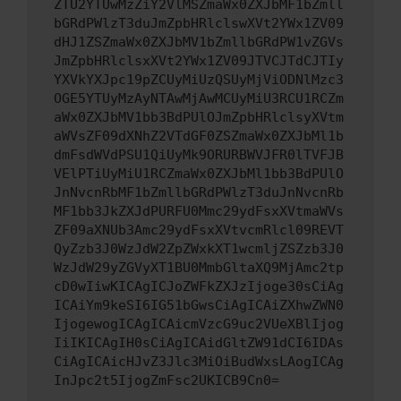
ZTU2YTUwMzZiY2VlMSZmaWx0ZXJbMF1bZmll
bGRdPWlzT3duJmZpbHRlclswXVt2YWx1ZV09
dHJ1ZSZmaWx0ZXJbMV1bZmllbGRdPW1vZGVs
JmZpbHRlclsxXVt2YWx1ZV09JTVCJTdCJTIy
YXVkYXJpc19pZCUyMiUzQSUyMjViODNlMzc3
OGE5YTUyMzAyNTAwMjAwMCUyMiU3RCU1RCZm
aWx0ZXJbMV1bb3BdPUlOJmZpbHRlclsyXVtm
aWVsZF09dXNhZ2VTdGF0ZSZmaWx0ZXJbMl1b
dmFsdWVdPSU1QiUyMk9ORURBWVJFR0lTVFJB
VElPTiUyMiU1RCZmaWx0ZXJbMl1bb3BdPUlO
JnNvcnRbMF1bZmllbGRdPWlzT3duJnNvcnRb
MF1bb3JkZXJdPURFU0Mmc29ydFsxXVtmaWVs
ZF09aXNUb3Amc29ydFsxXVtvcmRlcl09REVT
QyZzb3J0WzJdW2ZpZWxkXT1wcmljZSZzb3J0
WzJdW29yZGVyXT1BU0MmbGltaXQ9MjAmc2tp
cD0wIiwKICAgICJoZWFkZXJzIjoge30sCiAg
ICAiYm9keSI6IG51bGwsCiAgICAiZXhwZWN0
IjogewogICAgICAicmVzcG9uc2VUeXBlIjog
IiIKICAgIH0sCiAgICAidGltZW91dCI6IDAs
CiAgICAicHJvZ3Jlc3MiOiBudWxsLAogICAg
InJpc2t5IjogZmFsc2UKICB9Cn0=