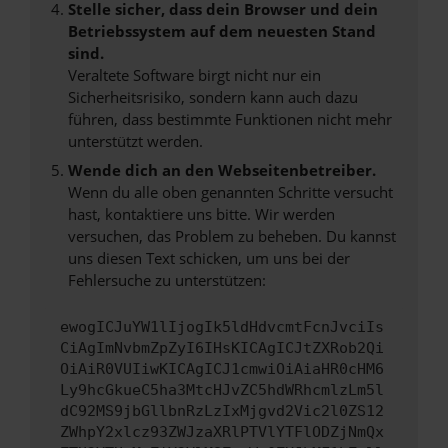
Stelle sicher, dass dein Browser und dein
Betriebssystem auf dem neuesten Stand
sind.
Veraltete Software birgt nicht nur ein
Sicherheitsrisiko, sondern kann auch dazu
führen, dass bestimmte Funktionen nicht mehr
unterstützt werden.
Wende dich an den Webseitenbetreiber.
Wenn du alle oben genannten Schritte versucht
hast, kontaktiere uns bitte. Wir werden
versuchen, das Problem zu beheben. Du kannst
uns diesen Text schicken, um uns bei der
Fehlersuche zu unterstützen:
ewogICJuYW1lIjogIk5ldHdvcmtFcnJvciIs
CiAgImNvbmZpZyI6IHsKICAgICJtZXRob2Qi
OiAiR0VUIiwKICAgICJ1cmwiOiAiaHR0cHM6
Ly9hcGkueC5ha3MtcHJvZC5hdWRhcmlzLm5l
dC92MS9jbGllbnRzLzIxMjgvd2Vic2l0ZS12
ZWhpY2xlcz93ZWJzaXRlPTVlYTFlODZjNmQx