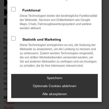
MOBILITÄT FÜR
KAMENZ GENAU IN
Funktional
Diese Technologien bieten die bestmögliche Funktionalität
IHREM BUDGET
der Webseite. Services von Drittanbietern wie Google
Maps, Chats, Fahrzeugbewertungssystem und weitere
werden aktiviert.
Endlich angekommen: mit einem Toyota Land Cruiser in
Kamenz machen Sie alles richtig und sitzen im perfekten
Statistik und Marketing
Fahrzeug für diese Stadt. Einerseits sind Sie dank der
Diese Technologien ermöglichen es uns, die Nutzung der
Wendigkeit und der sparsamen und effizienten Motoren
Webseite zu analysieren, um die Leistung zu messen und
perfekt auf den Stadtverkehr von Kamenz eingerichtet,
zu verbessern. Zudem werden Technologien eingesetzt,
andererseits ist der Toyota Land Cruiser jedoch auch für
die von dritten Werbetreibenden verwendet werden, um
Sie auf anderen Webseiten zu verfolgen und um Anzeigen
Fahrten auf Autobahn oder Landstraße geeignet. Das
zu schalten, die für Ihre Interessen relevant sind.
vielseitige Modell erhalten Sie als Kunde aus Kamenz im
Autohaus Schiefelbein. Wir bieten Ihnen den Toyota Land
Cruiser sowohl als Neuwagen als auch als Tageszulassung.
Speichern
Wer noch etwas mehr sparen möchte, entscheidet sich für
Optionale Cookies ablehnen
ein Gebrauchtfahrzeug oder einen Jahreswagen.
Alle akzeptieren
Marken
Toyota
Škoda