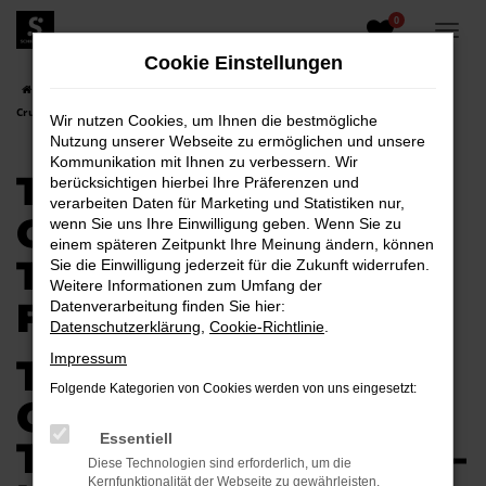
0
Zum
Hauptinhalt
Cookie Einstellungen
springen
Startseite
Kamenz
Toyota
Toyota Land Cruiser
Toyota Land
Cruiser Tageszulassung für Kamenz
Wir nutzen Cookies, um Ihnen die bestmögliche
Nutzung unserer Webseite zu ermöglichen und unsere
Kommunikation mit Ihnen zu verbessern. Wir
TOYOTA LAND
berücksichtigen hierbei Ihre Präferenzen und
verarbeiten Daten für Marketing und Statistiken nur,
CRUISER
wenn Sie uns Ihre Einwilligung geben. Wenn Sie zu
einem späteren Zeitpunkt Ihre Meinung ändern, können
TAGESZULASSUNG
Sie die Einwilligung jederzeit für die Zukunft widerrufen.
Weitere Informationen zum Umfang der
FÜR KAMENZ
Datenverarbeitung finden Sie hier:
Datenschutzerklärung
,
Cookie-Richtlinie
.
Impressum
TOYOTA LAND
Folgende Kategorien von Cookies werden von uns eingesetzt:
CRUISER
Essentiell
TAGESZULASSUNG –
Diese Technologien sind erforderlich, um die
Kernfunktionalität der Webseite zu gewährleisten.