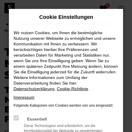
0
Zum
Hauptinhalt
Cookie Einstellungen
springen
Startseite
Schwarzheide
Toyota
Toyota Hilux
Toyota Hilux
Neuwagen für Schwarzheide
Wir nutzen Cookies, um Ihnen die bestmögliche
Nutzung unserer Webseite zu ermöglichen und unsere
Kommunikation mit Ihnen zu verbessern. Wir
TOYOTA HILUX
berücksichtigen hierbei Ihre Präferenzen und
verarbeiten Daten für Marketing und Statistiken nur,
NEUWAGEN FÜR
wenn Sie uns Ihre Einwilligung geben. Wenn Sie zu
einem späteren Zeitpunkt Ihre Meinung ändern, können
SCHWARZHEIDE
Sie die Einwilligung jederzeit für die Zukunft widerrufen.
Weitere Informationen zum Umfang der
Datenverarbeitung finden Sie hier:
TOYOTA HILUX
Datenschutzerklärung
,
Cookie-Richtlinie
.
NEUWAGEN –
Impressum
Folgende Kategorien von Cookies werden von uns eingesetzt:
EXZELLENTE MOBILITÄT
FÜR SCHWARZHEIDE
Essentiell
Diese Technologien sind erforderlich, um die
Für Schwarzheide gibt es kaum ein Fahrzeug, das so gut
Kernfunktionalität der Webseite zu gewährleisten.