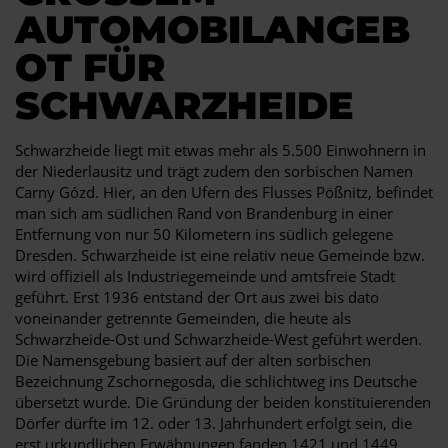
UTOMOBILANGEBO
T FÜR S
CHWARZHEIDE
Schwarzheide liegt mit etwas mehr als 5.500 Einwohnern in
der Niederlausitz und trägt zudem den sorbischen Namen
Carny Gózd. Hier, an den Ufern des Flusses Pößnitz, befindet
man sich am südlichen Rand von Brandenburg in einer
Entfernung von nur 50 Kilometern ins südlich gelegene
Dresden. Schwarzheide ist eine relativ neue Gemeinde bzw.
wird offiziell als Industriegemeinde und amtsfreie Stadt
geführt. Erst 1936 entstand der Ort aus zwei bis dato
voneinander getrennte Gemeinden, die heute als
Schwarzheide-Ost und Schwarzheide-West geführt werden.
Die Namensgebung basiert auf der alten sorbischen
Bezeichnung Zschornegosda, die schlichtweg ins Deutsche
übersetzt wurde. Die Gründung der beiden konstituierenden
Dörfer dürfte im 12. oder 13. Jahrhundert erfolgt sein, die
erst urkundlichen Erwähnungen fanden 1421 und 1449