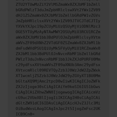
ZTU2YTUwMzZiY2VlMSZmaWx0ZXJbMF1bZmll
bGRdPWlzT3duJmZpbHRlclswXVt2YWx1ZV09
dHJ1ZSZmaWx0ZXJbMV1bZmllbGRdPW1vZGVs
JmZpbHRlclsxXVt2YWx1ZV09JTVCJTdCJTIy
YXVkYXJpc19pZCUyMiUzQSUyMjViODNlMzc3
OGE5YTUyMzAyNTAwMWY2OSUyMiU3RCU1RCZm
aWx0ZXJbMV1bb3BdPUlOJmZpbHRlclsyXVtm
aWVsZF09dXNhZ2VTdGF0ZSZmaWx0ZXJbMl1b
dmFsdWVdPSU1QiUyMk5FVyUyMiU1RCZmaWx0
ZXJbMl1bb3BdPUlOJnNvcnRbMF1bZmllbGRd
PWlzT3duJnNvcnRbMF1bb3JkZXJdPURFU0Mm
c29ydFsxXVtmaWVsZF09aXNUb3Amc29ydFsx
XVtvcmRlcl09REVTQyZzb3J0WzJdW2ZpZWxk
XT1wcmljZSZzb3J0WzJdW29yZGVyXT1BU0Mm
bGltaXQ9MjAmc2tpcD0wIiwKICAgICJoZWFk
ZXJzIjoge30sCiAgICAiYm9keSI6IG51bGws
CiAgICAiZXhwZWN0IjogewogICAgICAicmVz
cG9uc2VUeXBlIjogIiIKICAgIH0sCiAgICAi
dGltZW91dCI6IDAsCiAgICAicHJvZ3Jlc3Mi
OiBudWxsLAogICAgInJpc2t5IjogZmFsc2UK
ICB9Cn0=