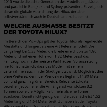
2015 wurde die achte Generation des Modells eingeläutet
und parallel in Bangkok und Sydney präsentiert. Es zeigt sich
daran die globale Ausrichtung des Hilux, der aber
selbstverständlich auch in Deutschland zu haben ist.
WELCHE AUSMASSE BESITZT D
ER TOYOTA HILUX?
Im Bereich der Pick-Ups gilt der Toyota Hilux als regelrechte
Messlatte und fungiert als eine Art Referenzmodell. Die
Länge liegt bei 5,33 Meter, die Breite erreicht bis zu 1,86
Meter und mit einer Höhe von 1,82 Meter passt das
Fahrzeug noch in die meisten Parkhäuser. Voraussetzung
hierfür ist natürlich, dass das Modell mit seinem
Leiterrahmen auch in der Stadt genutzt wird. Möglich ist dies
ohne Weiteres, denn der Wendekreis liegt mit 11,80 Meter
voll und ganz im grünen Bereich. Relevante Eckdaten
betreffen jedoch eher die Anhängelast von stolzen 3,2
Tonnen sowie die Möglichkeit, mehr als eine Tonne
zuzuladen. Damit nicht genug, denn die Ladefläche ist 1,52
Meter lang und 1,64 Meter breit. Zu haben ist der Toyota
Hilux sowohl mit Doppelkabine mit fünf Sitzen als auch als