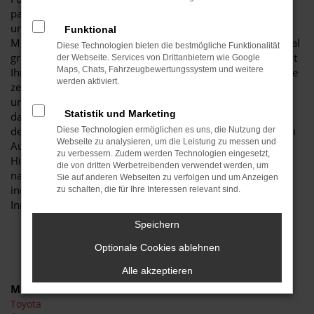
passt wie einen Toyota Hilux Neuwagen. Der Grund liegt
unter anderem in der herausragenden Ausstattung dieses
Funktional
Modells, das in der aktuellen Modellgeneration noch einmal
Diese Technologien bieten die bestmögliche Funktionalität
gründlich verbessert wurde. Entsprechend genießen Sie mit
der Webseite. Services von Drittanbietern wie Google
Maps, Chats, Fahrzeugbewertungssystem und weitere
Ihrem Toyota Hilux Neuwagen in Schwarzheide die Vorzüge
werden aktiviert.
zeitgemäßer Assistenzsysteme und eine Fülle an teils
ungewöhnlichen Extras. Viele Experten sind sich bereits
Statistik und Marketing
darüber einig, dass ein Toyota Hilux Neuwagen weit über
den Durchschnitt der Fahrzeugklasse hinausweist. Wir vom
Diese Technologien ermöglichen es uns, die Nutzung der
Webseite zu analysieren, um die Leistung zu messen und
Autohaus Schiefelbein ermöglichen Ihnen, Ihren Toyota
zu verbessern. Zudem werden Technologien eingesetzt,
Hilux Neuwagen für Schwarzheide bis ins kleinste Detail
die von dritten Werbetreibenden verwendet werden, um
nach eigenen Wünschen festzulegen. Entscheiden Sie
Sie auf anderen Webseiten zu verfolgen und um Anzeigen
individuell, welche Lackierung, Motorisierung und
zu schalten, die für Ihre Interessen relevant sind.
Innenausstattung es sein darf. Wir beraten Sie gern.
Speichern
Optionale Cookies ablehnen
Alle akzeptieren
Marken
Toyota