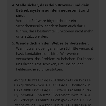
Stelle sicher, dass dein Browser und dein
Betriebssystem auf dem neuesten Stand
sind.
Veraltete Software birgt nicht nur ein
Sicherheitsrisiko, sondern kann auch dazu
führen, dass bestimmte Funktionen nicht mehr
unterstützt werden.
Wende dich an den Webseitenbetreiber.
Wenn du alle oben genannten Schritte versucht
hast, kontaktiere uns bitte. Wir werden
versuchen, das Problem zu beheben. Du kannst
uns diesen Text schicken, um uns bei der
Fehlersuche zu unterstützen:
ewogICJuYW1lIjogIk5ldHdvcmtFcnJvciIs
CiAgImNvbmZpZyI6IHsKICAgICJtZXRob2Qi
OiAiR0VUIiwKICAgICJ1cmwiOiAiaHR0cHM6
Ly9hcGkueC5ha3MtcHJvZC5hdWRhcmlzLm5l
dC92MS9jbGllbnRzLzIxMjgvd2Vic2l0ZS12
ZWhpY2xlcz93ZWJzaXRlPTVlYTFlODZjNmQx