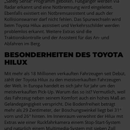
„Safety Sense“ Programm geboten. Fußgänger werden via
Radar erkannt und eine Notbremsung wird eingeleitet.
Ebenfalls existiert ein Notbremsassistent und auch der
Kollisionswarner darf nicht fehlen. Das Spurwechseln wird
beim Toyota Hilux assistiert und Verkehrsschilder werden
problemlos erkannt. Weitere Extras sind die
Traktionskontrolle und der Assistent für das An- und
Abfahren im Berg.
BESONDERHEITEN DES TOYOTA
HILUX
Mit mehr als 18 Millionen verkauften Fahrzeugen seit Debüt,
zählt der Toyota Hilux zu den meistverkauften Fahrzeugen
der Welt. In Europa handelt es sich Jahr für Jahr um den
meistverkauften Pick-Up. Warum das so ist? Vermutlich, weil
das Fahrzeug neben seinem Komfort auch ein hohes Maß an
Geländegängigkeit verspricht. Die Bodenfreiheit beträgt
mehr als 29 Zentimeter, der Böschungswinkel liegt bei 31°
vorn und 26° hinten. Im Innenraum verwöhnt der Hilux mit
Extras wie einer Rückfahrkamera einem Stop-Start-System
und natürlich einem Multimedia-System mit sieben Zoll