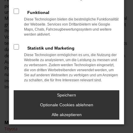
passt wie einen Toyota Proace Neuwagen. Der Grund liegt
unter anderem in der herausragenden Ausstattung dieses
Funktional
Modells, das in der aktuellen Modellgeneration noch einmal
Diese Technologien bieten die bestmögliche Funktionalität
gründlich verbessert wurde. Entsprechend genießen Sie mit
der Webseite. Services von Drittanbietern wie Google
Maps, Chats, Fahrzeugbewertungssystem und weitere
Ihrem Toyota Proace Neuwagen in Schwarzheide die
werden aktiviert.
Vorzüge zeitgemäßer Assistenzsysteme und eine Fülle an
teils ungewöhnlichen Extras. Viele Experten sind sich bereits
Statistik und Marketing
darüber einig, dass ein Toyota Proace Neuwagen weit über
den Durchschnitt der Fahrzeugklasse hinausweist. Wir vom
Diese Technologien ermöglichen es uns, die Nutzung der
Webseite zu analysieren, um die Leistung zu messen und
Autohaus Schiefelbein ermöglichen Ihnen, Ihren Toyota
zu verbessern. Zudem werden Technologien eingesetzt,
Proace Neuwagen für Schwarzheide bis ins kleinste Detail
die von dritten Werbetreibenden verwendet werden, um
nach eigenen Wünschen festzulegen. Entscheiden Sie
Sie auf anderen Webseiten zu verfolgen und um Anzeigen
individuell, welche Lackierung, Motorisierung und
zu schalten, die für Ihre Interessen relevant sind.
Innenausstattung es sein darf. Wir beraten Sie gern.
Speichern
Optionale Cookies ablehnen
Alle akzeptieren
Marken
Toyota