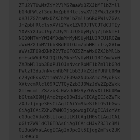
ZTU2YTUwMzZiY2VlMSZmaWx0ZXJbMF1bZmll
bGRdPWlzT3duJmZpbHRlclswXVt2YWx1ZV09
dHJ1ZSZmaWx0ZXJbMV1bZmllbGRdPW1vZGVs
JmZpbHRlclsxXVt2YWx1ZV09JTVCJTdCJTIy
YXVkYXJpc19pZCUyMiUzQSUyMjVjZjhkNTFl
NGQ0MTVmYWI4MDdmMmMyNSUyMiU3RCU1RCZm
aWx0ZXJbMV1bb3BdPUlOJmZpbHRlclsyXVtm
aWVsZF09dXNhZ2VTdGF0ZSZmaWx0ZXJbMl1b
dmFsdWVdPSU1QiUyMk5FVyUyMiU1RCZmaWx0
ZXJbMl1bb3BdPUlOJnNvcnRbMF1bZmllbGRd
PWlzT3duJnNvcnRbMF1bb3JkZXJdPURFU0Mm
c29ydFsxXVtmaWVsZF09aXNUb3Amc29ydFsx
XVtvcmRlcl09REVTQyZzb3J0WzJdW2ZpZWxk
XT1wcmljZSZzb3J0WzJdW29yZGVyXT1BU0Mm
bGltaXQ9MjAmc2tpcD0wIiwKICAgICJoZWFk
ZXJzIjoge30sCiAgICAiYm9keSI6IG51bGws
CiAgICAiZXhwZWN0IjogewogICAgICAicmVz
cG9uc2VUeXBlIjogIiIKICAgIH0sCiAgICAi
dGltZW91dCI6IDAsCiAgICAicHJvZ3Jlc3Mi
OiBudWxsLAogICAgInJpc2t5IjogZmFsc2UK
ICB9Cn0=