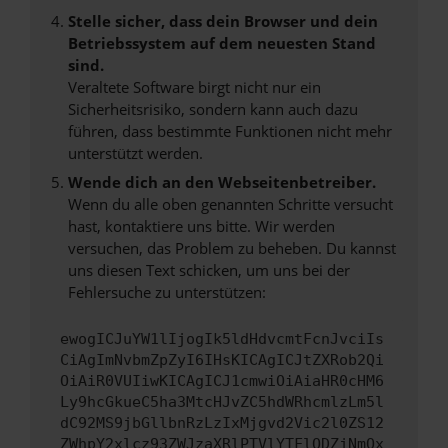
Stelle sicher, dass dein Browser und dein
Betriebssystem auf dem neuesten Stand
sind.
Veraltete Software birgt nicht nur ein
Sicherheitsrisiko, sondern kann auch dazu
führen, dass bestimmte Funktionen nicht mehr
unterstützt werden.
Wende dich an den Webseitenbetreiber.
Wenn du alle oben genannten Schritte versucht
hast, kontaktiere uns bitte. Wir werden
versuchen, das Problem zu beheben. Du kannst
uns diesen Text schicken, um uns bei der
Fehlersuche zu unterstützen:
ewogICJuYW1lIjogIk5ldHdvcmtFcnJvciIs
CiAgImNvbmZpZyI6IHsKICAgICJtZXRob2Qi
OiAiR0VUIiwKICAgICJ1cmwiOiAiaHR0cHM6
Ly9hcGkueC5ha3MtcHJvZC5hdWRhcmlzLm5l
dC92MS9jbGllbnRzLzIxMjgvd2Vic2l0ZS12
ZWhpY2xlcz93ZWJzaXRlPTVlYTFlODZjNmQx