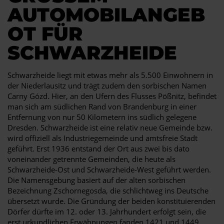
UTOMOBILANGEBO
T FÜR S
CHWARZHEIDE
Schwarzheide liegt mit etwas mehr als 5.500 Einwohnern in
der Niederlausitz und trägt zudem den sorbischen Namen
Carny Gózd. Hier, an den Ufern des Flusses Pößnitz, befindet
man sich am südlichen Rand von Brandenburg in einer
Entfernung von nur 50 Kilometern ins südlich gelegene
Dresden. Schwarzheide ist eine relativ neue Gemeinde bzw.
wird offiziell als Industriegemeinde und amtsfreie Stadt
geführt. Erst 1936 entstand der Ort aus zwei bis dato
voneinander getrennte Gemeinden, die heute als
Schwarzheide-Ost und Schwarzheide-West geführt werden.
Die Namensgebung basiert auf der alten sorbischen
Bezeichnung Zschornegosda, die schlichtweg ins Deutsche
übersetzt wurde. Die Gründung der beiden konstituierenden
Dörfer dürfte im 12. oder 13. Jahrhundert erfolgt sein, die
erst urkundlichen Erwähnungen fanden 1421 und 1449