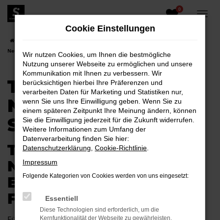
0
Zum
Hauptinhalt
Cookie Einstellungen
springen
Startseite
Schwarzheide
Toyota
Toyota Proace
Toyota Proace
Neuwagen für Schwarzheide
Wir nutzen Cookies, um Ihnen die bestmögliche
Nutzung unserer Webseite zu ermöglichen und unsere
Kommunikation mit Ihnen zu verbessern. Wir
TOYOTA PROACE
berücksichtigen hierbei Ihre Präferenzen und
verarbeiten Daten für Marketing und Statistiken nur,
NEUWAGEN FÜR
wenn Sie uns Ihre Einwilligung geben. Wenn Sie zu
einem späteren Zeitpunkt Ihre Meinung ändern, können
SCHWARZHEIDE
Sie die Einwilligung jederzeit für die Zukunft widerrufen.
Weitere Informationen zum Umfang der
Datenverarbeitung finden Sie hier:
TOYOTA PROACE
Datenschutzerklärung
,
Cookie-Richtlinie
.
NEUWAGEN –
Impressum
Folgende Kategorien von Cookies werden von uns eingesetzt:
EXZELLENTE MOBILITÄT
FÜR SCHWARZHEIDE
Essentiell
Diese Technologien sind erforderlich, um die
Für Schwarzheide gibt es kaum ein Fahrzeug, das so gut
Kernfunktionalität der Webseite zu gewährleisten.