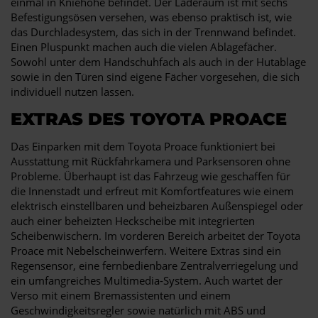
einmal in Kniehöhe befindet. Der Laderaum ist mit sechs
Befestigungsösen versehen, was ebenso praktisch ist, wie
das Durchladesystem, das sich in der Trennwand befindet.
Einen Pluspunkt machen auch die vielen Ablagefächer.
Sowohl unter dem Handschuhfach als auch in der Hutablage
sowie in den Türen sind eigene Fächer vorgesehen, die sich
individuell nutzen lassen.
EXTRAS DES TOYOTA PROACE
Das Einparken mit dem Toyota Proace funktioniert bei
Ausstattung mit Rückfahrkamera und Parksensoren ohne
Probleme. Überhaupt ist das Fahrzeug wie geschaffen für
die Innenstadt und erfreut mit Komfortfeatures wie einem
elektrisch einstellbaren und beheizbaren Außenspiegel oder
auch einer beheizten Heckscheibe mit integrierten
Scheibenwischern. Im vorderen Bereich arbeitet der Toyota
Proace mit Nebelscheinwerfern. Weitere Extras sind ein
Regensensor, eine fernbedienbare Zentralverriegelung und
ein umfangreiches Multimedia-System. Auch wartet der
Verso mit einem Bremassistenten und einem
Geschwindigkeitsregler sowie natürlich mit ABS und