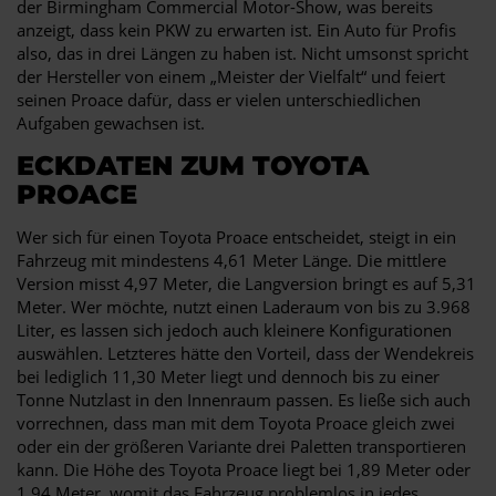
der Birmingham Commercial Motor-Show, was bereits
anzeigt, dass kein PKW zu erwarten ist. Ein Auto für Profis
also, das in drei Längen zu haben ist. Nicht umsonst spricht
der Hersteller von einem „Meister der Vielfalt“ und feiert
seinen Proace dafür, dass er vielen unterschiedlichen
Aufgaben gewachsen ist.
ECKDATEN ZUM TOYOTA
PROACE
Wer sich für einen Toyota Proace entscheidet, steigt in ein
Fahrzeug mit mindestens 4,61 Meter Länge. Die mittlere
Version misst 4,97 Meter, die Langversion bringt es auf 5,31
Meter. Wer möchte, nutzt einen Laderaum von bis zu 3.968
Liter, es lassen sich jedoch auch kleinere Konfigurationen
auswählen. Letzteres hätte den Vorteil, dass der Wendekreis
bei lediglich 11,30 Meter liegt und dennoch bis zu einer
Tonne Nutzlast in den Innenraum passen. Es ließe sich auch
vorrechnen, dass man mit dem Toyota Proace gleich zwei
oder ein der größeren Variante drei Paletten transportieren
kann. Die Höhe des Toyota Proace liegt bei 1,89 Meter oder
1,94 Meter, womit das Fahrzeug problemlos in jedes