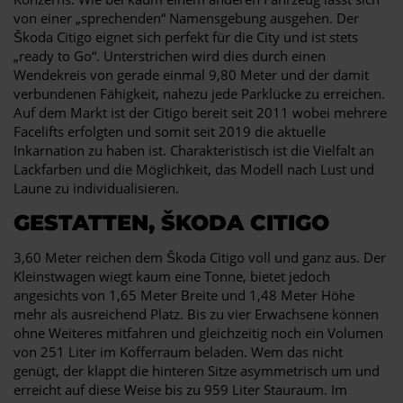
von einer „sprechenden“ Namensgebung ausgehen. Der
Škoda Citigo eignet sich perfekt für die City und ist stets
„ready to Go“. Unterstrichen wird dies durch einen
Wendekreis von gerade einmal 9,80 Meter und der damit
verbundenen Fähigkeit, nahezu jede Parklücke zu erreichen.
Auf dem Markt ist der Citigo bereit seit 2011 wobei mehrere
Facelifts erfolgten und somit seit 2019 die aktuelle
Inkarnation zu haben ist. Charakteristisch ist die Vielfalt an
Lackfarben und die Möglichkeit, das Modell nach Lust und
Laune zu individualisieren.
GESTATTEN, ŠKODA CITIGO
3,60 Meter reichen dem Škoda Citigo voll und ganz aus. Der
Kleinstwagen wiegt kaum eine Tonne, bietet jedoch
angesichts von 1,65 Meter Breite und 1,48 Meter Höhe
mehr als ausreichend Platz. Bis zu vier Erwachsene können
ohne Weiteres mitfahren und gleichzeitig noch ein Volumen
von 251 Liter im Kofferraum beladen. Wem das nicht
genügt, der klappt die hinteren Sitze asymmetrisch um und
erreicht auf diese Weise bis zu 959 Liter Stauraum. Im