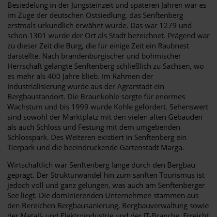
Besiedelung in der Jungsteinzeit und späteren Jahren war es
im Zuge der deutschen Ostsiedlung, das Senftenberg
erstmals urkundlich erwähnt wurde. Das war 1279 und
schon 1301 wurde der Ort als Stadt bezeichnet. Prägend war
zu dieser Zeit die Burg, die für einige Zeit ein Raubnest
darstellte. Nach brandenburgischer und böhmischer
Herrschaft gelangte Senftenberg schließlich zu Sachsen, wo
es mehr als 400 Jahre blieb. Im Rahmen der
Industrialisierung wurde aus der Agrarstadt ein
Bergbaustandort. Die Braunkohle sorgte für enormes
Wachstum und bis 1999 wurde Kohle gefördert. Sehenswert
sind sowohl der Marktplatz mit den vielen alten Gebäuden
als auch Schloss und Festung mit dem umgebenden
Schlosspark. Des Weiteren existiert in Senftenberg ein
Tierpark und die beeindruckende Gartenstadt Marga.
Wirtschaftlich war Senftenberg lange durch den Bergbau
geprägt. Der Strukturwandel hin zum sanften Tourismus ist
jedoch voll und ganz gelungen, was auch am Senftenberger
See liegt. Die dominierenden Unternehmen stammen aus
den Bereichen Bergbausanierung, Bergbauverwaltung sowie
der Metall- und Elektroindustrie und der IT-Branche. Erreicht