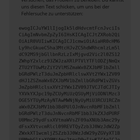
uns diesen Text schicken, um uns bei der
Fehlersuche zu unterstützen:
ewogICJuYW1lIjogIk5ldHdvcmtFcnJvciIs
CiAgImNvbmZpZyI6IHsKICAgICJtZXRob2Qi
OiAiR0VUIiwKICAgICJ1cmwiOiAiaHR0cHM6
Ly9hcGkueC5ha3MtcHJvZC5hdWRhcmlzLm5l
dC92MS9jbGllbnRzLzIxMjgvd2Vic2l0ZS12
ZWhpY2xlcz93ZWJzaXRlPTVlYTFlODZjNmQx
ZTU2YTUwMzZiY2VlMSZmaWx0ZXJbMF1bZmll
bGRdPWlzT3duJmZpbHRlclswXVt2YWx1ZV09
dHJ1ZSZmaWx0ZXJbMV1bZmllbGRdPW1vZGVs
JmZpbHRlclsxXVt2YWx1ZV09JTVCJTdCJTIy
YXVkYXJpc19pZCUyMiUzQSUyMjViODNlMzc3
OGE5YTUyMzAyNTAwMWNjNyUyMiU3RCU1RCZm
aWx0ZXJbMV1bb3BdPUlOJnNvcnRbMF1bZmll
bGRdPWlzT3duJnNvcnRbMF1bb3JkZXJdPURF
U0Mmc29ydFsxXVtmaWVsZF09aXNUb3Amc29y
dFsxXVtvcmRlcl09REVTQyZzb3J0WzJdW2Zp
ZWxkXT1wcmljZSZzb3J0WzJdW29yZGVyXT1B
U0MmbGltaXQ9MjAmc2tpcD0wIiwKICAgICJo