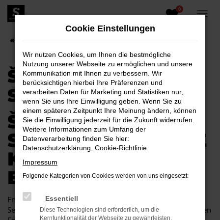
0
Zum
Hauptinhalt
Cookie Einstellungen
springen
Startseite
Senftenberg
Škoda
Škoda Citigo für Senftenberg
Wir nutzen Cookies, um Ihnen die bestmögliche
Nutzung unserer Webseite zu ermöglichen und unsere
ŠKODA CITIGO FÜR
Kommunikation mit Ihnen zu verbessern. Wir
berücksichtigen hierbei Ihre Präferenzen und
SENFTENBERG
verarbeiten Daten für Marketing und Statistiken nur,
wenn Sie uns Ihre Einwilligung geben. Wenn Sie zu
einem späteren Zeitpunkt Ihre Meinung ändern, können
ŠKODA CITIGO FÜR
Sie die Einwilligung jederzeit für die Zukunft widerrufen.
Weitere Informationen zum Umfang der
SENFTENBERG EINE
Datenverarbeitung finden Sie hier:
Datenschutzerklärung
,
Cookie-Richtlinie
.
KOMBINATION, DIE
Impressum
EINFACH PASST
Folgende Kategorien von Cookies werden von uns eingesetzt:
Endlich angekommen: mit einem Škoda Citigo in
Essentiell
Senftenberg machen Sie alles richtig und sitzen im perfekten
Diese Technologien sind erforderlich, um die
Kernfunktionalität der Webseite zu gewährleisten.