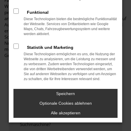
Fahrzeug für diese Stadt. Einerseits sind Sie dank der
Wendigkeit und der sparsamen und effizienten Motoren
perfekt auf den Stadtverkehr von Senftenberg eingerichtet,
Funktional
andererseits ist der Škoda Citigo jedoch auch für Fahrten auf
Diese Technologien bieten die bestmögliche Funktionalität
Autobahn oder Landstraße geeignet. Das vielseitige Modell
der Webseite. Services von Drittanbietern wie Google
Maps, Chats, Fahrzeugbewertungssystem und weitere
erhalten Sie als Kunde aus Senftenberg im Autohaus
werden aktiviert.
Schiefelbein. Wir bieten Ihnen den Škoda Citigo sowohl als
Neuwagen als auch als Tageszulassung. Wer noch etwas
Statistik und Marketing
mehr sparen möchte, entscheidet sich für ein
Diese Technologien ermöglichen es uns, die Nutzung der
Gebrauchtfahrzeug oder einen Jahreswagen.
Webseite zu analysieren, um die Leistung zu messen und
zu verbessern. Zudem werden Technologien eingesetzt,
die von dritten Werbetreibenden verwendet werden, um
FEHLER: NETWORK ERROR
Sie auf anderen Webseiten zu verfolgen und um Anzeigen
zu schalten, die für Ihre Interessen relevant sind.
Beim Laden ist ein Fehler aufgetreten.
Hier sind ein paar Tipps, die dir helfen können:
Speichern
Optionale Cookies ablehnen
Überprüfe deine Firewall und deine
Internetverbindung.
Alle akzeptieren
Laden andere Webseiten, zum Beispiel deine
Suchmaschine?