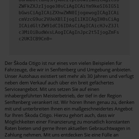
ZWFkZXJzIjoge30sCiAgICAiYm9keSI6IG51
bGwsCiAgICAiZXhwZWN0IjogewogICAgICAi
cmVzcG9uc2VUeXBlIjogIiIKICAgIH0sCiAg
ICAidGltZW91dCI6IDAsCiAgICAicHJvZ3Jl
c3MiOiBudWxsLAogICAgInJpc2t5IjogZmFs
c2UKICB9Cn0=
Der Škoda Citigo ist nur eines von vielen Beispielen für
Fahrzeuge, die wir in Senftenberg und Umgebung anbieten.
Unser Autohaus existiert seit mehr als 30 Jahren und verfügt
neben dem Verkauf auch über ein breit gefächertes
Serviceangebot. Mit uns setzen Sie auf einen
inhabergeführten Meisterbetrieb, der tief in der Region
Senftenberg verankert ist. Wir hören Ihnen genau zu, denken
mit und unterbreiten Ihnen ein maßgeschneidertes Angebot
für Ihren Škoda Citigo. Hierzu gehört auch, dass wir
Möglichkeiten einer Finanzierung zu monatlich konstanten
Raten bieten und gerne Ihren aktuellen Gebrauchtwagen in
Zahlung nehmen. Mit uns entdecken Sie eine Fülle an