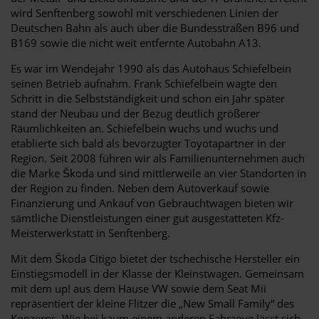
wird Senftenberg sowohl mit verschiedenen Linien der
Deutschen Bahn als auch über die Bundesstraßen B96 und
B169 sowie die nicht weit entfernte Autobahn A13.
Es war im Wendejahr 1990 als das Autohaus Schiefelbein
seinen Betrieb aufnahm. Frank Schiefelbein wagte den
Schritt in die Selbstständigkeit und schon ein Jahr später
stand der Neubau und der Bezug deutlich größerer
Räumlichkeiten an. Schiefelbein wuchs und wuchs und
etablierte sich bald als bevorzugter Toyotapartner in der
Region. Seit 2008 führen wir als Familienunternehmen auch
die Marke Škoda und sind mittlerweile an vier Standorten in
der Region zu finden. Neben dem Autoverkauf sowie
Finanzierung und Ankauf von Gebrauchtwagen bieten wir
sämtliche Dienstleistungen einer gut ausgestatteten Kfz-
Meisterwerkstatt in Senftenberg.
Mit dem Škoda Citigo bietet der tschechische Hersteller ein
Einstiegsmodell in der Klasse der Kleinstwagen. Gemeinsam
mit dem up! aus dem Hause VW sowie dem Seat Mii
repräsentiert der kleine Flitzer die „New Small Family“ des
Konzerns. Wie bei kaum einem anderen Fahrzeug lässt sich