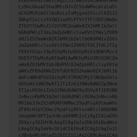
OiAiR0VUIiwKICAgICJ1cmwiOiAiaHR0cHM6
Ly9hcGkueC5ha3MtcHJvZC5hdWRhcmlzLm5l
dC92MS9jbGllbnRzLzIxMjgvd2Vic2l0ZS12
ZWhpY2xlcz93ZWJzaXRlPTVlYTFlODZjNmQx
ZTU2YTUwMzZiY2VlMSZmaWx0ZXJbMF1bZmll
bGRdPWlzT3duJmZpbHRlclswXVt2YWx1ZV09
dHJ1ZSZmaWx0ZXJbMV1bZmllbGRdPW1vZGVs
JmZpbHRlclsxXVt2YWx1ZV09JTVCJTdCJTIy
YXVkYXJpc19pZCUyMiUzQSUyMjViODNlMzc3
OGE5YTUyMzAyNTAwMjAwMCUyMiU3RCU1RCZm
aWx0ZXJbMV1bb3BdPUlOJmZpbHRlclsyXVtm
aWVsZF09dXNhZ2VTdGF0ZSZmaWx0ZXJbMl1b
dmFsdWVdPSU1QiUyMlVTRUQlMjIlNUQmZmls
dGVyWzJdW29wXT1JTiZzb3J0WzBdW2ZpZWxk
XT1pc093biZzb3J0WzBdW29yZGVyXT1ERVND
JnNvcnRbMV1bZmllbGRdPWlzVG9wJnNvcnRb
MV1bb3JkZXJdPURFU0Mmc29ydFsyXVtmaWVs
ZF09cHJpY2Umc29ydFsyXVtvcmRlcl09QVND
JmxpbWl0PTIwJnNraXA9MCIsCiAgICAiaGVh
ZGVycyI6IHt9LAogICAgImJvZHkiOiBudWxs
LAogICAgImV4cGVjdCI6IHsKICAgICAgInJl
c3BvbnNlVHlwZSI6ICIiCiAgICB9LAogICAg