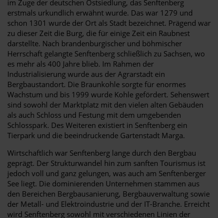
im Zuge der deutschen Ostsiedlung, das Senftenberg
erstmals urkundlich erwähnt wurde. Das war 1279 und
schon 1301 wurde der Ort als Stadt bezeichnet. Prägend war
zu dieser Zeit die Burg, die für einige Zeit ein Raubnest
darstellte. Nach brandenburgischer und böhmischer
Herrschaft gelangte Senftenberg schließlich zu Sachsen, wo
es mehr als 400 Jahre blieb. Im Rahmen der
Industrialisierung wurde aus der Agrarstadt ein
Bergbaustandort. Die Braunkohle sorgte für enormes
Wachstum und bis 1999 wurde Kohle gefördert. Sehenswert
sind sowohl der Marktplatz mit den vielen alten Gebäuden
als auch Schloss und Festung mit dem umgebenden
Schlosspark. Des Weiteren existiert in Senftenberg ein
Tierpark und die beeindruckende Gartenstadt Marga.
Wirtschaftlich war Senftenberg lange durch den Bergbau
geprägt. Der Strukturwandel hin zum sanften Tourismus ist
jedoch voll und ganz gelungen, was auch am Senftenberger
See liegt. Die dominierenden Unternehmen stammen aus
den Bereichen Bergbausanierung, Bergbauverwaltung sowie
der Metall- und Elektroindustrie und der IT-Branche. Erreicht
wird Senftenberg sowohl mit verschiedenen Linien der