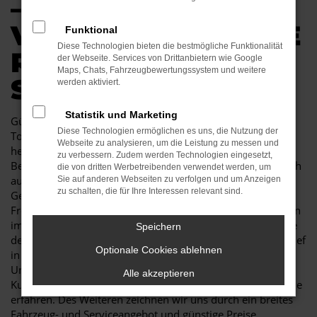
–
VERTRAUENSVOLLE
Funktional
Diese Technologien bieten die bestmögliche Funktionalität
R AUTOKAUF IN
der Webseite. Services von Drittanbietern wie Google
Maps, Chats, Fahrzeugbewertungssystem und weitere
SENFTENBERG
werden aktiviert.
Statistik und Marketing
Günstige Mobilität in Senftenberg kann so einfach sein. Ein
Diese Technologien ermöglichen es uns, die Nutzung der
Toyota Land Cruiser Gebrauchtwagen besticht durch seine
Webseite zu analysieren, um die Leistung zu messen und
herausragende Qualität und erweist sich als jahrelanger
zu verbessern. Zudem werden Technologien eingesetzt,
Begleiter. Sowohl im Stadtverkehr von Senftenberg als auch
die von dritten Werbetreibenden verwendet werden, um
auf Landstraße und Autobahn ist der Toyota Land Cruiser
Sie auf anderen Webseiten zu verfolgen und um Anzeigen
zu schalten, die für Ihre Interessen relevant sind.
Gebrauchtwagen eine perfekte Lösung und wird Ihnen viel
Freude bereiten. Unser Autohaus ist seit mehr als 30 Jahren
im Geschäft. Wir sind nicht nur Experten für Fahrzeuge wie
Speichern
den Toyota Land Cruiser Gebrauchtwagen, sondern auch tief
Optionale Cookies ablehnen
in der Region Senftenberg verankert. In unserem
Unternehmen zählen noch Werte wie Vertrauen und
Alle akzeptieren
Kundennähe, was Sie in jeder Beratung im positivsten Sinne
erfahren. Des Weiteren zeichnen wir uns durch ein breites
Fahrzeug- und Serviceangebot und günstige Preise