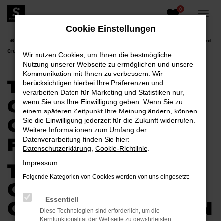
0
Zum
Hauptinhalt
Cookie Einstellungen
springen
Startseite
Senftenberg
Toyota
Toyota Land Cruiser
Toyota Land
Cruiser Gebrauchtwagen für Senftenberg
Wir nutzen Cookies, um Ihnen die bestmögliche
Nutzung unserer Webseite zu ermöglichen und unsere
Kommunikation mit Ihnen zu verbessern. Wir
TOYOTA LAND
berücksichtigen hierbei Ihre Präferenzen und
verarbeiten Daten für Marketing und Statistiken nur,
CRUISER
wenn Sie uns Ihre Einwilligung geben. Wenn Sie zu
einem späteren Zeitpunkt Ihre Meinung ändern, können
GEBRAUCHTWAGEN
Sie die Einwilligung jederzeit für die Zukunft widerrufen.
Weitere Informationen zum Umfang der
FÜR SENFTENBERG
Datenverarbeitung finden Sie hier:
Datenschutzerklärung
,
Cookie-Richtlinie
.
Impressum
TOYOTA LAND
Folgende Kategorien von Cookies werden von uns eingesetzt:
CRUISER
Essentiell
GEBRAUCHTWAGEN
Diese Technologien sind erforderlich, um die
Kernfunktionalität der Webseite zu gewährleisten.