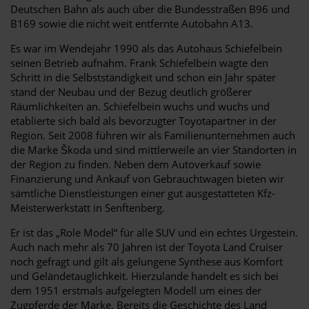
Deutschen Bahn als auch über die Bundesstraßen B96 und
B169 sowie die nicht weit entfernte Autobahn A13.
Es war im Wendejahr 1990 als das Autohaus Schiefelbein
seinen Betrieb aufnahm. Frank Schiefelbein wagte den
Schritt in die Selbstständigkeit und schon ein Jahr später
stand der Neubau und der Bezug deutlich größerer
Räumlichkeiten an. Schiefelbein wuchs und wuchs und
etablierte sich bald als bevorzugter Toyotapartner in der
Region. Seit 2008 führen wir als Familienunternehmen auch
die Marke Škoda und sind mittlerweile an vier Standorten in
der Region zu finden. Neben dem Autoverkauf sowie
Finanzierung und Ankauf von Gebrauchtwagen bieten wir
sämtliche Dienstleistungen einer gut ausgestatteten Kfz-
Meisterwerkstatt in Senftenberg.
Er ist das „Role Model“ für alle SUV und ein echtes Urgestein.
Auch nach mehr als 70 Jahren ist der Toyota Land Cruiser
noch gefragt und gilt als gelungene Synthese aus Komfort
und Geländetauglichkeit. Hierzulande handelt es sich bei
dem 1951 erstmals aufgelegten Modell um eines der
Zugpferde der Marke. Bereits die Geschichte des Land