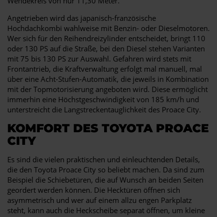
Wendekreis von nur 11,30 Meter.
Angetrieben wird das japanisch-französische
Hochdachkombi wahlweise mit Benzin- oder Dieselmotoren.
Wer sich für den Reihendreizylinder entscheidet, bringt 110
oder 130 PS auf die Straße, bei den Diesel stehen Varianten
mit 75 bis 130 PS zur Auswahl. Gefahren wird stets mit
Frontantrieb, die Kraftverwaltung erfolgt mal manuell, mal
über eine Acht-Stufen-Automatik, die jeweils in Kombination
mit der Topmotorisierung angeboten wird. Diese ermöglicht
immerhin eine Höchstgeschwindigkeit von 185 km/h und
unterstreicht die Langstreckentauglichkeit des Proace City.
KOMFORT DES TOYOTA PROACE
CITY
Es sind die vielen praktischen und einleuchtenden Details,
die den Toyota Proace City so beliebt machen. Da sind zum
Beispiel die Schiebetüren, die auf Wunsch an beiden Seiten
geordert werden können. Die Hecktüren öffnen sich
asymmetrisch und wer auf einem allzu engen Parkplatz
steht, kann auch die Heckscheibe separat öffnen, um kleine