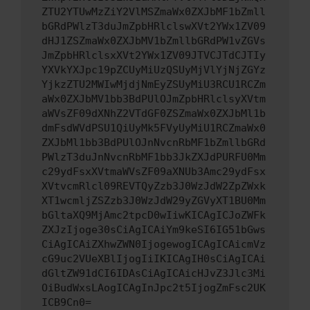
ZTU2YTUwMzZiY2VlMSZmaWx0ZXJbMF1bZmll
bGRdPWlzT3duJmZpbHRlclswXVt2YWx1ZV09
dHJ1ZSZmaWx0ZXJbMV1bZmllbGRdPW1vZGVs
JmZpbHRlclsxXVt2YWx1ZV09JTVCJTdCJTIy
YXVkYXJpc19pZCUyMiUzQSUyMjVlYjNjZGYz
YjkzZTU2MWIwMjdjNmEyZSUyMiU3RCU1RCZm
aWx0ZXJbMV1bb3BdPUlOJmZpbHRlclsyXVtm
aWVsZF09dXNhZ2VTdGF0ZSZmaWx0ZXJbMl1b
dmFsdWVdPSU1QiUyMk5FVyUyMiU1RCZmaWx0
ZXJbMl1bb3BdPUlOJnNvcnRbMF1bZmllbGRd
PWlzT3duJnNvcnRbMF1bb3JkZXJdPURFU0Mm
c29ydFsxXVtmaWVsZF09aXNUb3Amc29ydFsx
XVtvcmRlcl09REVTQyZzb3J0WzJdW2ZpZWxk
XT1wcmljZSZzb3J0WzJdW29yZGVyXT1BU0Mm
bGltaXQ9MjAmc2tpcD0wIiwKICAgICJoZWFk
ZXJzIjoge30sCiAgICAiYm9keSI6IG51bGws
CiAgICAiZXhwZWN0IjogewogICAgICAicmVz
cG9uc2VUeXBlIjogIiIKICAgIH0sCiAgICAi
dGltZW91dCI6IDAsCiAgICAicHJvZ3Jlc3Mi
OiBudWxsLAogICAgInJpc2t5IjogZmFsc2UK
ICB9Cn0=