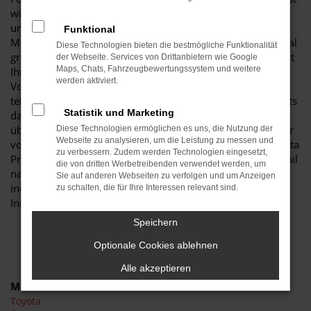
wie einen Toyota Proace City Neuwagen. Der Grund liegt
unter anderem in der herausragenden Ausstattung dieses
Funktional
Modells, das in der aktuellen Modellgeneration noch einmal
Diese Technologien bieten die bestmögliche Funktionalität
gründlich verbessert wurde. Entsprechend genießen Sie mit
der Webseite. Services von Drittanbietern wie Google
Maps, Chats, Fahrzeugbewertungssystem und weitere
Ihrem Toyota Proace City Neuwagen in Senftenberg die
werden aktiviert.
Vorzüge zeitgemäßer Assistenzsysteme und eine Fülle an
teils ungewöhnlichen Extras. Viele Experten sind sich bereits
Statistik und Marketing
darüber einig, dass ein Toyota Proace City Neuwagen weit
über den Durchschnitt der Fahrzeugklasse hinausweist. Wir
Diese Technologien ermöglichen es uns, die Nutzung der
Webseite zu analysieren, um die Leistung zu messen und
vom Autohaus Schiefelbein ermöglichen Ihnen, Ihren Toyota
zu verbessern. Zudem werden Technologien eingesetzt,
Proace City Neuwagen für Senftenberg bis ins kleinste Detail
die von dritten Werbetreibenden verwendet werden, um
nach eigenen Wünschen festzulegen. Entscheiden Sie
Sie auf anderen Webseiten zu verfolgen und um Anzeigen
individuell, welche Lackierung, Motorisierung und
zu schalten, die für Ihre Interessen relevant sind.
Innenausstattung es sein darf. Wir beraten Sie gern.
Speichern
Optionale Cookies ablehnen
Alle akzeptieren
Marken
Toyota