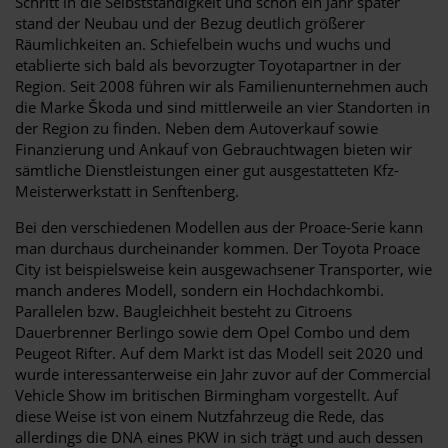
Schritt in die Selbstständigkeit und schon ein Jahr später
stand der Neubau und der Bezug deutlich größerer
Räumlichkeiten an. Schiefelbein wuchs und wuchs und
etablierte sich bald als bevorzugter Toyotapartner in der
Region. Seit 2008 führen wir als Familienunternehmen auch
die Marke Škoda und sind mittlerweile an vier Standorten in
der Region zu finden. Neben dem Autoverkauf sowie
Finanzierung und Ankauf von Gebrauchtwagen bieten wir
sämtliche Dienstleistungen einer gut ausgestatteten Kfz-
Meisterwerkstatt in Senftenberg.
Bei den verschiedenen Modellen aus der Proace-Serie kann
man durchaus durcheinander kommen. Der Toyota Proace
City ist beispielsweise kein ausgewachsener Transporter, wie
manch anderes Modell, sondern ein Hochdachkombi.
Parallelen bzw. Baugleichheit besteht zu Citroens
Dauerbrenner Berlingo sowie dem Opel Combo und dem
Peugeot Rifter. Auf dem Markt ist das Modell seit 2020 und
wurde interessanterweise ein Jahr zuvor auf der Commercial
Vehicle Show im britischen Birmingham vorgestellt. Auf
diese Weise ist von einem Nutzfahrzeug die Rede, das
allerdings die DNA eines PKW in sich trägt und auch dessen