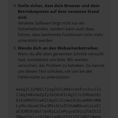
Stelle sicher, dass dein Browser und dein
Betriebssystem auf dem neuesten Stand
sind.
Veraltete Software birgt nicht nur ein
Sicherheitsrisiko, sondern kann auch dazu
führen, dass bestimmte Funktionen nicht mehr
unterstützt werden.
Wende dich an den Webseitenbetreiber.
Wenn du alle oben genannten Schritte versucht
hast, kontaktiere uns bitte. Wir werden
versuchen, das Problem zu beheben. Du kannst
uns diesen Text schicken, um uns bei der
Fehlersuche zu unterstützen:
ewogICJuYW1lIjogIk5ldHdvcmtFcnJvciIs
CiAgImNvbmZpZyI6IHsKICAgICJtZXRob2Qi
OiAiR0VUIiwKICAgICJ1cmwiOiAiaHR0cHM6
Ly9hcGkueC5ha3MtcHJvZC5hdWRhcmlzLm5l
dC92MS9jbGllbnRzLzIxMjgvd2Vic2l0ZS12
ZWhpY2xlcz93ZWJzaXRlPTVlYTFlODZjNmQx