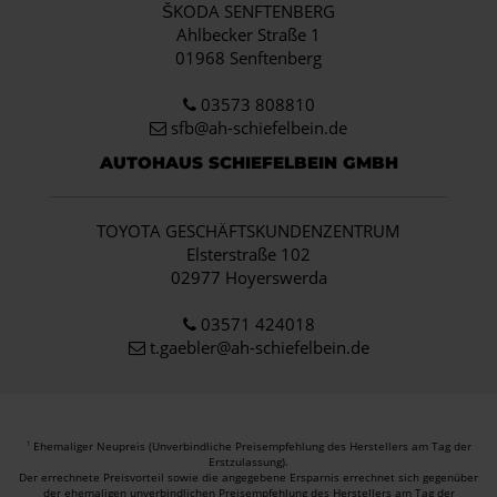
ŠKODA SENFTENBERG
Ahlbecker Straße 1
01968 Senftenberg
03573 808810
sfb@ah-schiefelbein.de
AUTOHAUS SCHIEFELBEIN GMBH
TOYOTA GESCHÄFTSKUNDENZENTRUM
Elsterstraße 102
02977 Hoyerswerda
03571 424018
t.gaebler@ah-schiefelbein.de
Ehemaliger Neupreis (Unverbindliche Preisempfehlung des Herstellers am Tag der
1
Erstzulassung).
Der errechnete Preisvorteil sowie die angegebene Ersparnis errechnet sich gegenüber
der ehemaligen unverbindlichen Preisempfehlung des Herstellers am Tag der