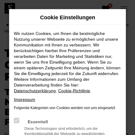
0
Zum
Hauptinhalt
Cookie Einstellungen
springen
Startseite
Senftenberg
Toyota
Toyota Proace City
Toyota Proace
City Neuwagen für Senftenberg
Wir nutzen Cookies, um Ihnen die bestmögliche
Nutzung unserer Webseite zu ermöglichen und unsere
Kommunikation mit Ihnen zu verbessern. Wir
TOYOTA PROACE
berücksichtigen hierbei Ihre Präferenzen und
verarbeiten Daten für Marketing und Statistiken nur,
CITY NEUWAGEN
wenn Sie uns Ihre Einwilligung geben. Wenn Sie zu
einem späteren Zeitpunkt Ihre Meinung ändern, können
FÜR SENFTENBERG
Sie die Einwilligung jederzeit für die Zukunft widerrufen.
Weitere Informationen zum Umfang der
Datenverarbeitung finden Sie hier:
TOYOTA PROACE CITY
Datenschutzerklärung
,
Cookie-Richtlinie
.
NEUWAGEN –
Impressum
Folgende Kategorien von Cookies werden von uns eingesetzt:
EXZELLENTE MOBILITÄT
FÜR SENFTENBERG
Essentiell
Diese Technologien sind erforderlich, um die
Für Senftenberg gibt es kaum ein Fahrzeug, das so gut passt
Kernfunktionalität der Webseite zu gewährleisten.