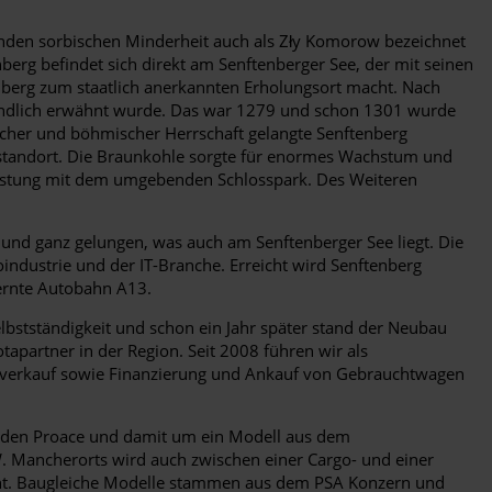
enden sorbischen Minderheit auch als Zły Komorow bezeichnet
nberg befindet sich direkt am Senftenberger See, der mit seinen
nberg zum staatlich anerkannten Erholungsort macht. Nach
rkundlich erwähnt wurde. Das war 1279 und schon 1301 wurde
gischer und böhmischer Herrschaft gelangte Senftenberg
austandort. Die Braunkohle sorgte für enormes Wachstum und
 Festung mit dem umgebenden Schlosspark. Des Weiteren
 und ganz gelungen, was auch am Senftenberger See liegt. Die
dustrie und der IT-Branche. Erreicht wird Senftenberg
ernte Autobahn A13.
lbstständigkeit und schon ein Jahr später stand der Neubau
apartner in der Region. Seit 2008 führen wir als
toverkauf sowie Finanzierung und Ankauf von Gebrauchtwagen
 um den Proace und damit um ein Modell aus dem
W. Mancherorts wird auch zwischen einer Cargo- und einer
ient. Baugleiche Modelle stammen aus dem PSA Konzern und