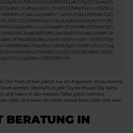
KICAgICJtZXRob2QiOiAiR0VUIiwKICAgICJ1cmwiOi
GllbnRzLzIxMjgvd2Vic2l0ZS12ZWhpY2xlcz93ZWJz
lbGRdPWlzT3duJmZpbHRlclswXVt2YWx1ZV09dHJ1ZS
TVCJTdCJTIyYXVkYXJpc19pZCUyMiUzQSUyMjVlYjNj
dPUlOJmZpbHRlclsyXVtmaWVsZF09dXNhZ2VTdGF0ZS
iUyMiU1RCZmaWx0ZXJbMl1bb3BdPUlOJnNvcnRbMF1b
maWVsZF09aXNUb3Amc29ydFsxXVtvcmRlcl09REVTQy
GltaXQ9MjAmc2tpcD0wIiwKICAgICJoZWFkZXJzIjog
gICAicmVzcG9uc2VUeXBlIjogIiIKICAgIH0sCiAgIC
nJpc2t5IjogZmFsc2UKICB9Cn0=
in. Der Preis ist hier jedoch nur ein Argument. Hinzu kommt,
issen werden. Ebenfalls ist jede Toyota Proace City Verso
gern und haben in den meisten Fällen gleich mehrere
tes Geld. Und wenn wir schon einmal beim Geld sind: eine
T BERATUNG IN