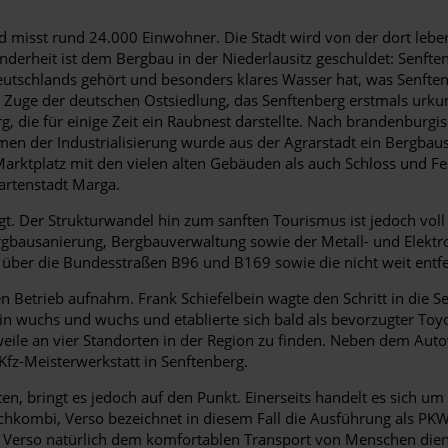
 misst rund 24.000 Einwohner. Die Stadt wird von der dort leb
onderheit ist dem Bergbau in der Niederlausitz geschuldet: Senfte
eutschlands gehört und besonders klares Wasser hat, was Senfte
 im Zuge der deutschen Ostsiedlung, das Senftenberg erstmals u
urg, die für einige Zeit ein Raubnest darstellte. Nach brandenbur
ahmen der Industrialisierung wurde aus der Agrarstadt ein Bergb
Marktplatz mit den vielen alten Gebäuden als auch Schloss und
Gartenstadt Marga.
t. Der Strukturwandel hin zum sanften Tourismus ist jedoch voll
usanierung, Bergbauverwaltung sowie der Metall- und Elektroin
 über die Bundesstraßen B96 und B169 sowie die nicht weit entf
 Betrieb aufnahm. Frank Schiefelbein wagte den Schritt in die Se
in wuchs und wuchs und etablierte sich bald als bevorzugter Toyot
eile an vier Standorten in der Region zu finden. Neben dem Au
 Kfz-Meisterwerkstatt in Senftenberg.
ten, bringt es jedoch auf den Punkt. Einerseits handelt es sich
achkombi, Verso bezeichnet in diesem Fall die Ausführung als PK
ity Verso natürlich dem komfortablen Transport von Menschen d