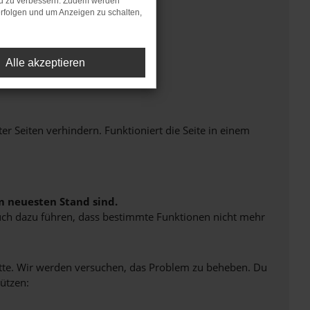
nd zu verbessern. Zudem werden
rfolgen und um Anzeigen zu schalten,
Alle akzeptieren
Seiten verhindern. Funktioniert die Seite in einem
m neuesten Stand sind.
 auch dazu führen, dass bestimmte Funktionen nicht mehr
bitte. Wir werden versuchen, das Problem zu beheben. Du
ützen: