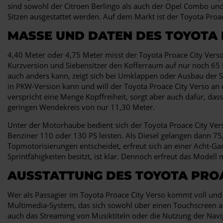
sind sowohl der Citroen Berlingo als auch der Opel Combo und 
Sitzen ausgestattet werden. Auf dem Markt ist der Toyota Proac
MASSE UND DATEN DES TOYOTA P
4,40 Meter oder 4,75 Meter misst der Toyota Proace City Verso 
Kurzversion und Siebensitzer den Kofferraum auf nur noch 65 L
auch anders kann, zeigt sich bei Umklappen oder Ausbau der S
in PKW-Version kann und will der Toyota Proace City Verso an d
verspricht eine Menge Kopffreiheit, sorgt aber auch dafür, da
geringen Wendekreis von nur 11,30 Meter.
Unter der Motorhaube bedient sich der Toyota Proace City Ver
Benziner 110 oder 130 PS leisten. Als Diesel gelangen dann 75
Topmotorisierungen entscheidet, erfreut sich an einer Acht-G
Sprintfähigkeiten besitzt, ist klar. Dennoch erfreut das Model
AUSSTATTUNG DES TOYOTA PROA
Wer als Passagier im Toyota Proace City Verso kommt voll und g
Multimedia-System, das sich sowohl über einen Touchscreen a
auch das Streaming von Musiktiteln oder die Nutzung der Navigat