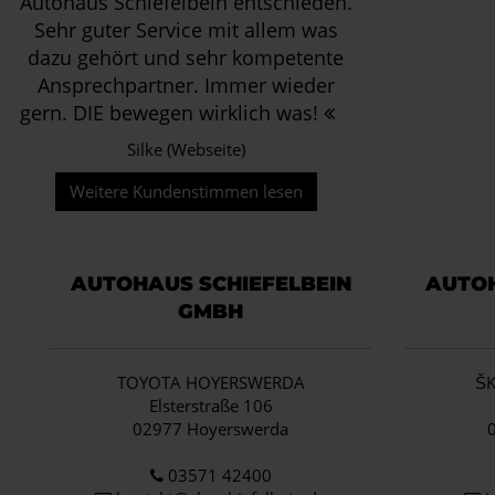
Autohaus Schiefelbein entschieden.
Sehr guter Service mit allem was
dazu gehört und sehr kompetente
Ansprechpartner. Immer wieder
gern. DIE bewegen wirklich was!
Silke (Webseite)
Weitere Kundenstimmen lesen
AUTOHAUS SCHIEFELBEIN
AUTOH
GMBH
TOYOTA HOYERSWERDA
Š
Elsterstraße 106
02977 Hoyerswerda
03571 42400