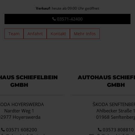
Verkauf
: heute ab 09:00 Uhr geöffnet
03571-42400
Team
Anfahrt
Kontakt
Mehr Infos
AUS SCHIEFELBEIN
AUTOHAUS SCHIEF
GMBH
GMBH
KODA HOYERSWERDA
ŠKODA SENFTENBE
Nardter Weg 1
Ahlbecker Straße 
02977 Hoyerswerda
01968 Senftenber
03571 608200
03573 808810