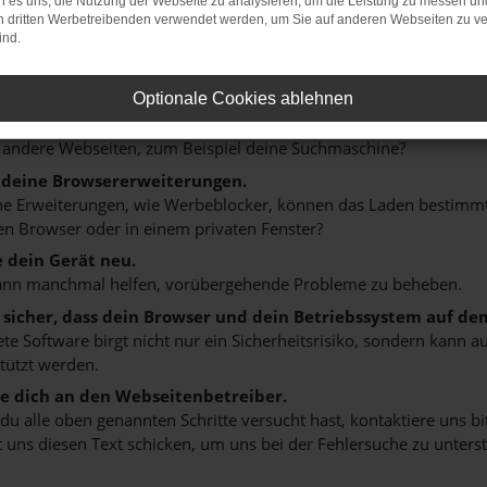
 es uns, die Nutzung der Webseite zu analysieren, um die Leistung zu messen u
ER: NETWORK ERROR
on dritten Werbetreibenden verwendet werden, um Sie auf anderen Webseiten zu ve
ind.
n ist ein Fehler aufgetreten.
 ein paar Tipps, die dir helfen können:
Optionale Cookies ablehnen
rüfe deine Firewall und deine Internetverbindung.
 andere Webseiten, zum Beispiel deine Suchmaschine?
 deine Browsererweiterungen.
 Erweiterungen, wie Werbeblocker, können das Laden bestimmter 
n Browser oder in einem privaten Fenster?
e dein Gerät neu.
ann manchmal helfen, vorübergehende Probleme zu beheben.
e sicher, dass dein Browser und dein Betriebssystem auf de
ete Software birgt nicht nur ein Sicherheitsrisiko, sondern kann
tützt werden.
 dich an den Webseitenbetreiber.
u alle oben genannten Schritte versucht hast, kontaktiere uns 
 uns diesen Text schicken, um uns bei der Fehlersuche zu unterst