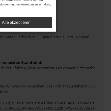
nd zu verbessern. Zudem werden
rfolgen und um Anzeigen zu schalten,
Alle akzeptieren
Seiten verhindern. Funktioniert die Seite in einem
m neuesten Stand sind.
 auch dazu führen, dass bestimmte Funktionen nicht mehr
bitte. Wir werden versuchen, das Problem zu beheben. Du
ützen:
KICAgICJtZXRob2QiOiAiR0VUIiwKICAgICJ1cmwiOi
GllbnRzLzIxMjgvd2Vic2l0ZS12ZWhpY2xlcz93ZWJz