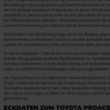
Besiedelung in der Jungsteinzeit und späteren Jahren war es
der Ort als Stadt bezeichnet. Prägend war zu dieser Zeit die B
schließlich zu Sachsen, wo es mehr als 400 Jahre blieb. Im R
bis 1999 wurde Kohle gefördert. Sehenswert sind sowohl der 
existiert in Senftenberg ein Tierpark und die beeindruckende 
Wirtschaftlich war Senftenberg lange durch den Bergbau gepräg
dominierenden Unternehmen stammen aus den Bereichen Bergba
sowohl mit verschiedenen Linien der Deutschen Bahn als auch
Es war im Wendejahr 1990 als das Autohaus Schiefelbein seinen
und der Bezug deutlich größerer Räumlichkeiten an. Schiefelbe
Familienunternehmen auch die Marke Škoda und sind mittlerw
bieten wir sämtliche Dienstleistungen einer gut ausgestatteten
Der Toyota Proace ist ein regelrechter Verwandlungskünstler.
Scudo. Anders als die Varianten als Proace Verso, Proace City
Generation angeboten wird. Sein Debüt feierte das Fahrzeug i
also, das in drei Längen zu haben ist. Nicht umsonst spricht de
gewachsen ist.
ECKDATEN ZUM TOYOTA PROAC