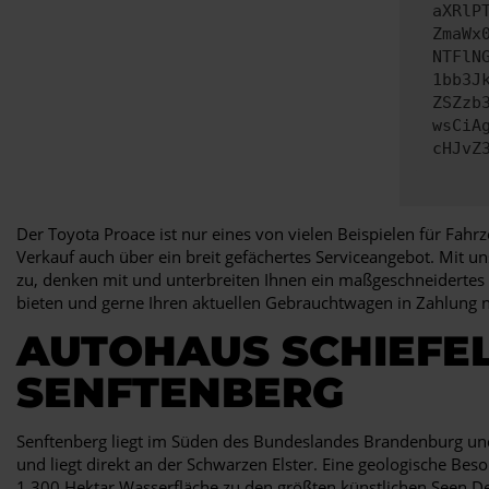
aXRlP
ZmaWx
NTFlN
1bb3J
ZSZzb
wsCiA
cHJvZ
Der Toyota Proace ist nur eines von vielen Beispielen für Fah
Verkauf auch über ein breit gefächertes Serviceangebot. Mit un
zu, denken mit und unterbreiten Ihnen ein maßgeschneidertes 
bieten und gerne Ihren aktuellen Gebrauchtwagen in Zahlung 
AUTOHAUS SCHIEFEL
SENFTENBERG
Senftenberg liegt im Süden des Bundeslandes Brandenburg und
und liegt direkt an der Schwarzen Elster. Eine geologische Bes
1.300 Hektar Wasserfläche zu den größten künstlichen Seen D