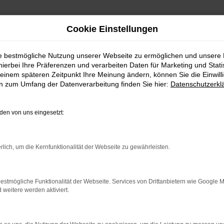
Cookie Einstellungen
ie bestmögliche Nutzung unserer Webseite zu ermöglichen und unsere
hierbei Ihre Präferenzen und verarbeiten Daten für Marketing und Stati
 SENFTENBERG
einem späteren Zeitpunkt Ihre Meinung ändern, können Sie die Einwillig
en zum Umfang der Datenverarbeitung finden Sie hier:
Datenschutzerkl
 SENFTENBERG EINE 
en von uns eingesetzt:
chen Sie alles richtig und sitzen im perfekten Fahrzeug für dies
rlich, um die Kernfunktionalität der Webseite zu gewährleisten.
r von Senftenberg eingerichtet, andererseits ist der Toyota Pro
enftenberg im Autohaus Schiefelbein. Wir bieten Ihnen den Toyot
rauchtfahrzeug oder einen Jahreswagen.
estmögliche Funktionalität der Webseite. Services von Drittanbietern wie Google 
eitere werden aktiviert.
ER: NETWORK ERROR