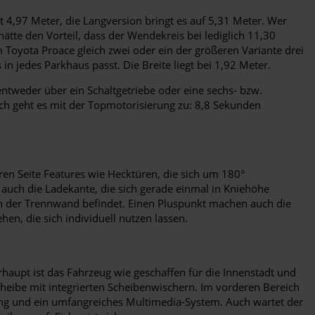
t 4,97 Meter, die Langversion bringt es auf 5,31 Meter. Wer
ätte den Vorteil, dass der Wendekreis bei lediglich 11,30
 Toyota Proace gleich zwei oder ein der größeren Variante drei
n jedes Parkhaus passt. Die Breite liegt bei 1,92 Meter.
ntweder über ein Schaltgetriebe oder eine sechs- bzw.
ich geht es mit der Topmotorisierung zu: 8,8 Sekunden
en Seite Features wie Hecktüren, die sich um 180°
t auch die Ladekante, die sich gerade einmal in Kniehöhe
 in der Trennwand befindet. Einen Pluspunkt machen auch die
n, die sich individuell nutzen lassen.
aupt ist das Fahrzeug wie geschaffen für die Innenstadt und
heibe mit integrierten Scheibenwischern. Im vorderen Bereich
lung und ein umfangreiches Multimedia-System. Auch wartet der