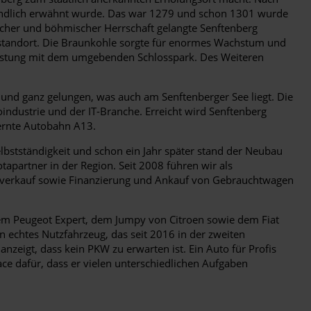
rkundlich erwähnt wurde. Das war 1279 und schon 1301 wurde
gischer und böhmischer Herrschaft gelangte Senftenberg
austandort. Die Braunkohle sorgte für enormes Wachstum und
 Festung mit dem umgebenden Schlosspark. Des Weiteren
 und ganz gelungen, was auch am Senftenberger See liegt. Die
dustrie und der IT-Branche. Erreicht wird Senftenberg
ernte Autobahn A13.
lbstständigkeit und schon ein Jahr später stand der Neubau
apartner in der Region. Seit 2008 führen wir als
toverkauf sowie Finanzierung und Ankauf von Gebrauchtwagen
 dem Peugeot Expert, dem Jumpy von Citroen sowie dem Fiat
n echtes Nutzfahrzeug, das seit 2016 in der zweiten
eigt, dass kein PKW zu erwarten ist. Ein Auto für Profis
oace dafür, dass er vielen unterschiedlichen Aufgaben