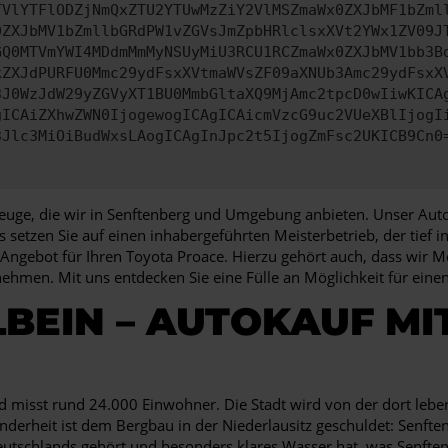
TVlYTFlODZjNmQxZTU2YTUwMzZiY2VlMSZmaWx0ZXJbMF1bZml
0ZXJbMV1bZmllbGRdPW1vZGVsJmZpbHRlclsxXVt2YWx1ZV09J
GQ0MTVmYWI4MDdmMmMyNSUyMiU3RCU1RCZmaWx0ZXJbMV1bb3B
kZXJdPURFU0Mmc29ydFsxXVtmaWVsZF09aXNUb3Amc29ydFsxX
3J0WzJdW29yZGVyXT1BU0MmbGltaXQ9MjAmc2tpcD0wIiwKICA
gICAiZXhwZWN0IjogewogICAgICAicmVzcG9uc2VUeXBlIjogI
3Jlc3MiOiBudWxsLAogICAgInJpc2t5IjogZmFsc2UKICB9Cn0
rzeuge, die wir in Senftenberg und Umgebung anbieten. Unser Aut
s setzen Sie auf einen inhabergeführten Meisterbetrieb, der tief 
Angebot für Ihren Toyota Proace. Hierzu gehört auch, dass wir M
nehmen. Mit uns entdecken Sie eine Fülle an Möglichkeit für ei
BEIN – AUTOKAUF MI
 misst rund 24.000 Einwohner. Die Stadt wird von der dort leb
onderheit ist dem Bergbau in der Niederlausitz geschuldet: Senfte
eutschlands gehört und besonders klares Wasser hat, was Senfte