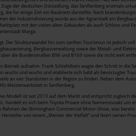
 im Zuge der deutschen Ostsiedlung, das Senftenberg erstmals u
urg, die für einige Zeit ein Raubnest darstellte. Nach brandenbur
ahmen der Industrialisierung wurde aus der Agrarstadt ein Bergb
Marktplatz mit den vielen alten Gebäuden als auch Schloss und
Gartenstadt Marga.
t. Der Strukturwandel hin zum sanften Tourismus ist jedoch voll
usanierung, Bergbauverwaltung sowie der Metall- und Elektroin
 über die Bundesstraßen B96 und B169 sowie die nicht weit entf
 Betrieb aufnahm. Frank Schiefelbein wagte den Schritt in die Se
in wuchs und wuchs und etablierte sich bald als bevorzugter Toyot
eile an vier Standorten in der Region zu finden. Neben dem Au
 Kfz-Meisterwerkstatt in Senftenberg.
 Das Modell ist seit 2013 auf dem Markt und entspricht zugleich
 etc. handelt es sich beim Toyota Proace ohne Namenszusatz um ei
m Rahmen der Birmingham Commercial Motor-Show, was bereits anz
r Hersteller von einem „Meister der Vielfalt“ und feiert seinen Pr
E