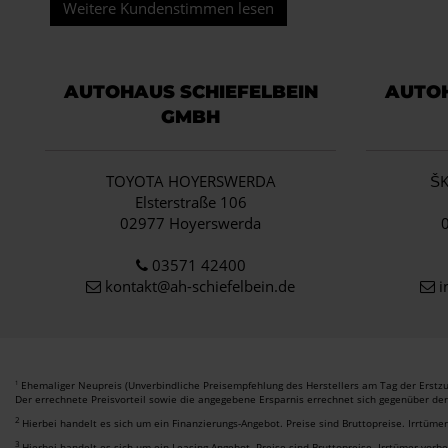
Weitere Kundenstimmen lesen
AUTOHAUS SCHIEFELBEIN
AUTOH
GMBH
TOYOTA HOYERSWERDA
Š
Elsterstraße 106
02977 Hoyerswerda
03571 42400
kontakt@ah-schiefelbein.de
i
Ehemaliger Neupreis (Unverbindliche Preisempfehlung des Herstellers am Tag der Erstzu
1
Der errechnete Preisvorteil sowie die angegebene Ersparnis errechnet sich gegenüber de
2
Hierbei handelt es sich um ein Finanzierungs-Angebot. Preise sind Bruttopreise. Irrtüme
3
Hierbei handelt es sich um ein Leasing-Angebot. Preise sind Bruttopreise. Irrtümer vorb