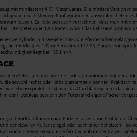
hrzeug mit mindestens 4,61 Meter Länge. Die mittlere Version miss
 sich jedoch auch kleinere Konfigurationen auswählen. Letzteres h
nenraum passen. Es ließe sich auch vorrechnen, dass man mit dem
 bei 1,89 Meter oder 1,94 Meter, womit das Fahrzeug problemlos i
henvierzylinder mit Dieseltechnik. Die Pferdestärken gelangen e
 liegt bei mindestens 102 und maximal 177 PS. Ganz schön sportl
schwindigkeit liegt bei 185 km/h.
ACE
der einen Seite steht das enorme Laderaumvolumen, auf der ander
 die sowohl rechts oder links platziert sein können. Praktisch is
en, was ebenso praktisch ist, wie das Durchladesystem, das sich
in der Hutablage sowie in den Türen sind eigene Fächer vorgesehe
ttung mit Rückfahrkamera und Parksensoren ohne Probleme. Überh
en und beheizbaren Außenspiegel oder auch einer beheizten Hecksc
xtras sind ein Regensensor, eine fernbedienbare Zentralverriege