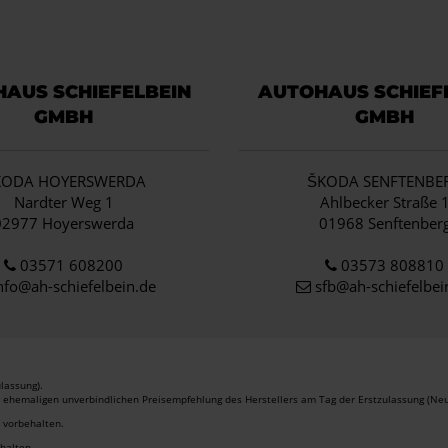
AUS SCHIEFELBEIN
AUTOHAUS SCHIEF
GMBH
GMBH
KODA HOYERSWERDA
ŠKODA SENFTENBE
Nardter Weg 1
Ahlbecker Straße 
02977 Hoyerswerda
01968 Senftenber
03571 608200
03573 808810
nfo
@ah-schiefelbein.de
sfb@ah-schiefelbei
lassung).
r ehemaligen unverbindlichen Preisempfehlung des Herstellers am Tag der Erstzulassung (Neu
r vorbehalten.
ehalten.