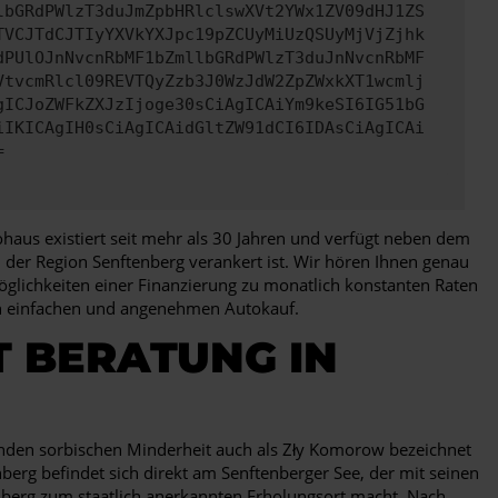
lbGRdPWlzT3duJmZpbHRlclswXVt2YWx1ZV09dHJ1ZS
TVCJTdCJTIyYXVkYXJpc19pZCUyMiUzQSUyMjVjZjhk
dPUlOJnNvcnRbMF1bZmllbGRdPWlzT3duJnNvcnRbMF
VtvcmRlcl09REVTQyZzb3J0WzJdW2ZpZWxkXT1wcmlj
gICJoZWFkZXJzIjoge30sCiAgICAiYm9keSI6IG51bG
iIKICAgIH0sCiAgICAidGltZW91dCI6IDAsCiAgICAi
=
ohaus existiert seit mehr als 30 Jahren und verfügt neben dem
in der Region Senftenberg verankert ist. Wir hören Ihnen genau
öglichkeiten einer Finanzierung zu monatlich konstanten Raten
nen einfachen und angenehmen Autokauf.
T BERATUNG IN
enden sorbischen Minderheit auch als Zły Komorow bezeichnet
nberg befindet sich direkt am Senftenberger See, der mit seinen
nberg zum staatlich anerkannten Erholungsort macht. Nach