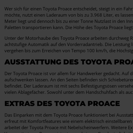
Wer sich für einen Toyota Proace entscheidet, steigt in ein Fa
möchte, nutzt einen Laderaum von bis zu 3.968 Liter, es lassen
Meter liegt und dennoch bis zu einer Tonne Nutzlast in den In
Paletten transportieren kann. Die Höhe des Toyota Proace liegt
Unter der Motorhaube des Toyota Proace arbeiten durchweg Rei
achtstufige Automatik auf den Vorderradantrieb. Die Leistung
vergehen bis zum Erreichen von Tempo 100 km/h, die Höchstge
AUSSTATTUNG DES TOYOTA PRO
Der Toyota Proace ist vor allem für Handwerker gedacht. Auf 
aufschwenken lassen. An den Seiten befinden sich Schiebetüren,
befindet. Der Laderaum ist mit sechs Befestigungsösen verseh
vielen Ablagefächer. Sowohl unter dem Handschuhfach als auch 
EXTRAS DES TOYOTA PROACE
Das Einparken mit dem Toyota Proace funktioniert bei Aussta
erfreut mit Komfortfeatures wie einem elektrisch einstellbar
arbeitet der Toyota Proace mit Nebelscheinwerfern. Weitere E