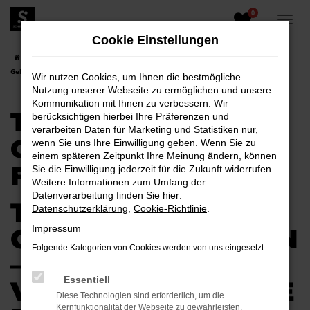
0
Zum
Hauptinhalt
Cookie Einstellungen
springen
Startseite
Senftenberg
Toyota
Toyota Proace
Toyota Proace
Gebrauchtwagen für Senftenberg
Wir nutzen Cookies, um Ihnen die bestmögliche
Nutzung unserer Webseite zu ermöglichen und unsere
Kommunikation mit Ihnen zu verbessern. Wir
TOYOTA PROACE
berücksichtigen hierbei Ihre Präferenzen und
verarbeiten Daten für Marketing und Statistiken nur,
GEBRAUCHTWAGEN
wenn Sie uns Ihre Einwilligung geben. Wenn Sie zu
einem späteren Zeitpunkt Ihre Meinung ändern, können
FÜR SENFTENBERG
Sie die Einwilligung jederzeit für die Zukunft widerrufen.
Weitere Informationen zum Umfang der
Datenverarbeitung finden Sie hier:
TOYOTA PROACE
Datenschutzerklärung
,
Cookie-Richtlinie
.
GEBRAUCHTWAGEN
Impressum
Folgende Kategorien von Cookies werden von uns eingesetzt:
–
Essentiell
VERTRAUENSVOLLE
Diese Technologien sind erforderlich, um die
Kernfunktionalität der Webseite zu gewährleisten.