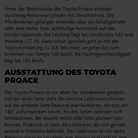
Unter der Motorhaube des Toyota Proace arbeiten
durchweg Reihenvierzylinder mit Dieseltechnik. Die
Pferdestärken gelangen entweder über ein Schaltgetriebe
oder eine sechs- bzw. achtstufige Automatik auf den
Vorderradantrieb. Die Leistung liegt bei mindestens 102 und
maximal 177 PS. Ganz schön sportlich geht es mit der
Topmotorisierung zu: 8,8 Sekunden vergehen bis zum
Erreichen von Tempo 100 km/h, die Höchstgeschwindigkeit
liegt bei 185 km/h.
AUSSTATTUNG DES TOYOTA
PROACE
Der Toyota Proace ist vor allem für Handwerker gedacht.
Auf der einen Seite steht das enorme Laderaumvolumen,
auf der anderen Seite Features wie Hecktüren, die sich um
180° aufschwenken lassen. An den Seiten befinden sich
Schiebetüren, die sowohl rechts oder links platziert sein
können. Praktisch ist auch die Ladekante, die sich gerade
einmal in Kniehöhe befindet. Der Laderaum ist mit sechs
Befestigungsösen versehen, was ebenso praktisch ist, wie