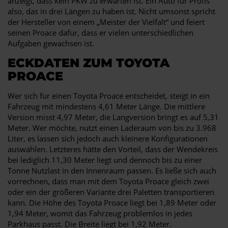
anzeigt, dass kein PKW zu erwarten ist. Ein Auto für Profis
also, das in drei Längen zu haben ist. Nicht umsonst spricht
der Hersteller von einem „Meister der Vielfalt“ und feiert
seinen Proace dafür, dass er vielen unterschiedlichen
Aufgaben gewachsen ist.
ECKDATEN ZUM TOYOTA
PROACE
Wer sich für einen Toyota Proace entscheidet, steigt in ein
Fahrzeug mit mindestens 4,61 Meter Länge. Die mittlere
Version misst 4,97 Meter, die Langversion bringt es auf 5,31
Meter. Wer möchte, nutzt einen Laderaum von bis zu 3.968
Liter, es lassen sich jedoch auch kleinere Konfigurationen
auswählen. Letzteres hätte den Vorteil, dass der Wendekreis
bei lediglich 11,30 Meter liegt und dennoch bis zu einer
Tonne Nutzlast in den Innenraum passen. Es ließe sich auch
vorrechnen, dass man mit dem Toyota Proace gleich zwei
oder ein der größeren Variante drei Paletten transportieren
kann. Die Höhe des Toyota Proace liegt bei 1,89 Meter oder
1,94 Meter, womit das Fahrzeug problemlos in jedes
Parkhaus passt. Die Breite liegt bei 1,92 Meter.