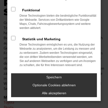
R AUTOKAUF IN
SENFTENBERG
Funktional
Diese Technologien bieten die bestmögliche Funktionalität
der Webseite. Services von Drittanbietern wie Google
Günstige Mobilität in Senftenberg kann so einfach sein. Ein
Maps, Chats, Fahrzeugbewertungssystem und weitere
Toyota Proace Gebrauchtwagen besticht durch seine
werden aktiviert.
herausragende Qualität und erweist sich als jahrelanger
Begleiter. Sowohl im Stadtverkehr von Senftenberg als auch
Statistik und Marketing
auf Landstraße und Autobahn ist der Toyota Proace
Diese Technologien ermöglichen es uns, die Nutzung der
Gebrauchtwagen eine perfekte Lösung und wird Ihnen viel
Webseite zu analysieren, um die Leistung zu messen und
Freude bereiten. Unser Autohaus ist seit mehr als 30 Jahren
zu verbessern. Zudem werden Technologien eingesetzt,
die von dritten Werbetreibenden verwendet werden, um
im Geschäft. Wir sind nicht nur Experten für Fahrzeuge wie
Sie auf anderen Webseiten zu verfolgen und um Anzeigen
den Toyota Proace Gebrauchtwagen, sondern auch tief in
zu schalten, die für Ihre Interessen relevant sind.
der Region Senftenberg verankert. In unserem Unternehmen
zählen noch Werte wie Vertrauen und Kundennähe, was Sie
Speichern
in jeder Beratung im positivsten Sinne erfahren. Des
Weiteren zeichnen wir uns durch ein breites Fahrzeug- und
Optionale Cookies ablehnen
Serviceangebot und günstige Preise
Alle akzeptieren
Marken
Toyota
Škoda