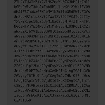
ZTU2YTUwMzZiY2VlMSZmaWx0ZXJbMF1bZmll
bGRdPWlzT3duJmZpbHRlclswXVt2YWx1ZV09
dHJ1ZSZmaWx0ZXJbMV1bZmllbGRdPW1vZGVs
JmZpbHRlclsxXVt2YWx1ZV09JTVCJTdCJTIy
YXVkYXJpc19pZCUyMiUzQSUyMjVjZjhkNTFl
NGQ0MTVmYWI4MDdmMmMyNSUyMiU3RCU1RCZm
aWx0ZXJbMV1bb3BdPUlOJmZpbHRlclsyXVtm
aWVsZF09dXNhZ2VTdGF0ZSZmaWx0ZXJbMl1b
dmFsdWVdPSU1QiUyMlVTRUQlMjIlNUQmZmls
dGVyWzJdW29wXT1JTiZzb3J0WzBdW2ZpZWxk
XT1pc093biZzb3J0WzBdW29yZGVyXT1ERVND
JnNvcnRbMV1bZmllbGRdPWlzVG9wJnNvcnRb
MV1bb3JkZXJdPURFU0Mmc29ydFsyXVtmaWVs
ZF09cHJpY2Umc29ydFsyXVtvcmRlcl09QVND
JmxpbWl0PTIwJnNraXA9MCIsCiAgICAiaGVh
ZGVycyI6IHt9LAogICAgImJvZHkiOiBudWxs
LAogICAgImV4cGVjdCI6IHsKICAgICAgInJl
c3BvbnNlVHlwZSI6ICIiCiAgICB9LAogICAg
InRpbWVvdXQiOiAwLAogICAgInByb2dyZXNz
IjogbnVsbCwKICAgICJyaXNreSI6IGZhbHNl
CiAgfQp9