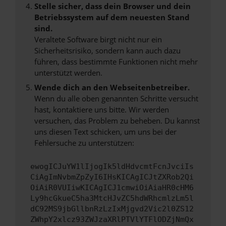
Stelle sicher, dass dein Browser und dein
Betriebssystem auf dem neuesten Stand
sind.
Veraltete Software birgt nicht nur ein
Sicherheitsrisiko, sondern kann auch dazu
führen, dass bestimmte Funktionen nicht mehr
unterstützt werden.
Wende dich an den Webseitenbetreiber.
Wenn du alle oben genannten Schritte versucht
hast, kontaktiere uns bitte. Wir werden
versuchen, das Problem zu beheben. Du kannst
uns diesen Text schicken, um uns bei der
Fehlersuche zu unterstützen:
ewogICJuYW1lIjogIk5ldHdvcmtFcnJvciIs
CiAgImNvbmZpZyI6IHsKICAgICJtZXRob2Qi
OiAiR0VUIiwKICAgICJ1cmwiOiAiaHR0cHM6
Ly9hcGkueC5ha3MtcHJvZC5hdWRhcmlzLm5l
dC92MS9jbGllbnRzLzIxMjgvd2Vic2l0ZS12
ZWhpY2xlcz93ZWJzaXRlPTVlYTFlODZjNmQx