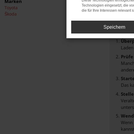
Marken
Diese Technologien ermöglichen
Technologien eingesetzt, die v
Toyota
FEHL
die für Ihre Interessen relevant s
Škoda
Beim Lade
Speichern
Hier sind
Überp
Laden
Prüfe
Manche
andere
Start
Das k
Stell
Veralt
unters
Wende
Wenn d
kannst