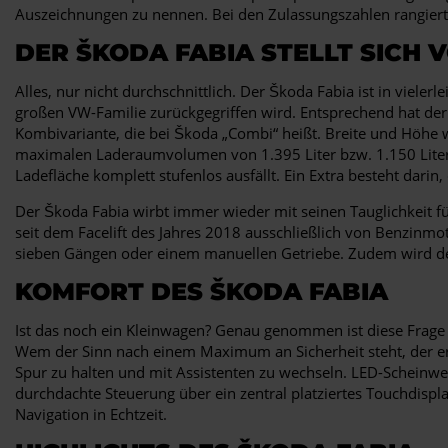
Auszeichnungen zu nennen. Bei den Zulassungszahlen rangiert 
DER ŠKODA FABIA STELLT SICH 
Alles, nur nicht durchschnittlich. Der Škoda Fabia ist in vieler
großen VW-Familie zurückgegriffen wird. Entsprechend hat der 
Kombivariante, die bei Škoda „Combi“ heißt. Breite und Höhe
maximalen Laderaumvolumen von 1.395 Liter bzw. 1.150 Liter 
Ladefläche komplett stufenlos ausfällt. Ein Extra besteht dari
Der Škoda Fabia wirbt immer wieder mit seinen Tauglichkeit fü
seit dem Facelift des Jahres 2018 ausschließlich von Benzinm
sieben Gängen oder einem manuellen Getriebe. Zudem wird der
KOMFORT DES ŠKODA FABIA
Ist das noch ein Kleinwagen? Genau genommen ist diese Frage n
Wem der Sinn nach einem Maximum an Sicherheit steht, der erf
Spur zu halten und mit Assistenten zu wechseln. LED-Scheinwerf
durchdachte Steuerung über ein zentral platziertes Touchdis
Navigation in Echtzeit.