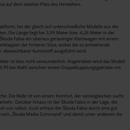
a auf dem zweiten Platz des Herstellers.
lattform, bei der gleich auf unterschiedliche Modelle aus der
en. Die Länge liegt bei 3,99 Meter bzw. 4,26 Meter in der
r Škoda Fabia ein überaus geräumiger Kleinwagen mit einem
klappen der hinteren Sitze, wobei die so entstehende
er abwaschbarer Kunststoff ausgeführt wird.
eter ist dies nicht verwunderlich. Angetrieben wird das Modell
 110 PS bei Wahl zwischen einem Doppelkupplungsgetriebe mit
he. Die Rede ist von einem Komfort, der seinesgleichen sucht.
kehr. Darüber hinaus ist der Škoda Fabia in der Lage, die
ch von selbst. Auch erfreut der Škoda Fabia durch eine gut
rt, nutzt „Škoda Media Command“ und damit unter anderem die