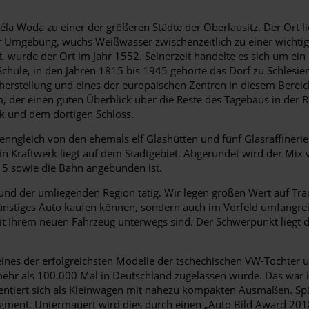
Woda zu einer der größeren Städte der Oberlausitz. Der Ort lie
 Umgebung, wuchs Weißwasser zwischenzeitlich zu einer wichtige
wurde der Ort im Jahr 1552. Seinerzeit handelte es sich um ein k
chule, in den Jahren 1815 bis 1945 gehörte das Dorf zu Schlesien.
sherstellung und eines der europäischen Zentren in diesem Berei
 der einen guten Überblick über die Reste des Tagebaus in der 
k und dem dortigen Schloss.
ngleich von den ehemals elf Glashütten und fünf Glasraffinerien
raftwerk liegt auf dem Stadtgebiet. Abgerundet wird der Mix von
15 sowie die Bahn angebunden ist.
 und der umliegenden Region tätig. Wir legen großen Wert auf Tr
 günstiges Auto kaufen können, sondern auch im Vorfeld umfangrei
t Ihrem neuen Fahrzeug unterwegs sind. Der Schwerpunkt liegt 
eines der erfolgreichsten Modelle der tschechischen VW-Tochter 
 mehr als 100.000 Mal in Deutschland zugelassen wurde. Das war 
entiert sich als Kleinwagen mit nahezu kompakten Ausmaßen. Spät
egment. Untermauert wird dies durch einen „Auto Bild Award 201