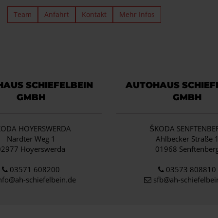
Team
Anfahrt
Kontakt
Mehr Infos
AUS SCHIEFELBEIN
AUTOHAUS SCHIEF
GMBH
GMBH
KODA HOYERSWERDA
ŠKODA SENFTENBE
Nardter Weg 1
Ahlbecker Straße 
02977 Hoyerswerda
01968 Senftenber
03571 608200
03573 808810
nfo
@ah-schiefelbein.de
sfb@ah-schiefelbei