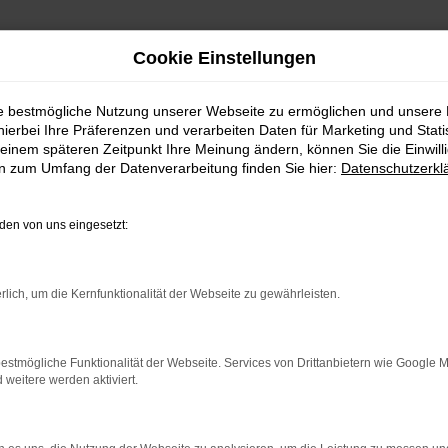
Cookie Einstellungen
ür Weißwasser
ie bestmögliche Nutzung unserer Webseite zu ermöglichen und unsere
hierbei Ihre Präferenzen und verarbeiten Daten für Marketing und Stati
GEN FÜR WEISSWASS
einem späteren Zeitpunkt Ihre Meinung ändern, können Sie die Einwillig
en zum Umfang der Datenverarbeitung finden Sie hier:
Datenschutzerkl
– EXZELLENTE MOBILITÄT 
en von uns eingesetzt:
ie einen Škoda Fabia Neuwagen. Der Grund liegt unter anderem i
 wurde. Entsprechend genießen Sie mit Ihrem Škoda Fabia Neuwa
 sind sich bereits darüber einig, dass ein Škoda Fabia Neuwagen w
rlich, um die Kernfunktionalität der Webseite zu gewährleisten.
ia Neuwagen für Weißwasser bis ins kleinste Detail nach eigenen
ir beraten Sie gern.
estmögliche Funktionalität der Webseite. Services von Drittanbietern wie Google 
eitere werden aktiviert.