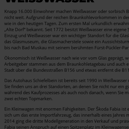
Knapp 16.000 Einwohner machen Weißwasser oder sorbisch Béla 
nicht weit. Aufgrund der reichen Braunkohlevorkommen in der
wie in den heutigen Tagen. Zum ersten Mal urkundlich erwähnt, 
„Alte Dorf“ bekannt. Seit 1772 besitzt Weißwasser eine eigene S
Einzug und Weißwasser war ein wichtiger Standort für die Gla
das Glasmuseum, die Glasmacherstele sowie ein Aussichtsturm,
bis nach Bad Muskau mit seinem berühmten Fürst-Pückler-Par
Ökonomisch ist Weißwasser nach wie vor vom Glas geprägt, wen
Arbeitgeber stammen aus dem Braunkohletagebau und auch ein K
Stadt über die Bundesstraßen B156 und etwas entfernt die B1
Das Autohaus Schiefelbein ist bereits seit 1990 in Weißwasser
Sie finden uns an drei Standorten, an denen Sie nicht nur ein
während des Kaufprozesses als auch noch danach, wenn Sie mi
zwei echten Topmarken.
Ein Kleinwagen mit enormen Fähigkeiten. Der Škoda Fabia ist 
sich um das erste Importfahrzeug, das innerhalb eines Jahres
2014 ging die dritte Modellgeneration in den Verkauf und präs
Fabia seinen Anspruch auf einen Spitzenplatz im Kleinwagens