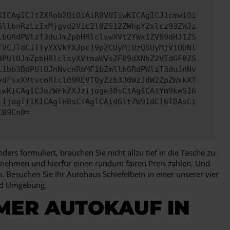
KICAgICJtZXRob2QiOiAiR0VUIiwKICAgICJ1cmwiOi
GllbnRzLzIxMjgvd2Vic2l0ZS12ZWhpY2xlcz93ZWJz
lbGRdPWlzT3duJmZpbHRlclswXVt2YWx1ZV09dHJ1ZS
TVCJTdCJTIyYXVkYXJpc19pZCUyMiUzQSUyMjViODNl
dPUlOJmZpbHRlclsyXVtmaWVsZF09dXNhZ2VTdGF0ZS
l1bb3BdPUlOJnNvcnRbMF1bZmllbGRdPWlzT3duJnNv
ydFsxXVtvcmRlcl09REVTQyZzb3J0WzJdW2ZpZWxkXT
iwKICAgICJoZWFkZXJzIjoge30sCiAgICAiYm9keSI6
lIjogIiIKICAgIH0sCiAgICAidGltZW91dCI6IDAsCi
CB9Cn0=
rs formuliert, brauchen Sie nicht allzu tief in die Tasche zu
g nehmen und hierfür einen rundum fairen Preis zahlen. Und
esuchen Sie Ihr Autohaus Schiefelbein in einer unserer vier
und Umgebung.
MER AUTOKAUF IN