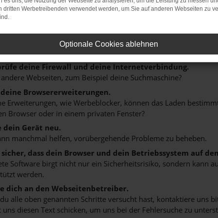
 es uns, die Nutzung der Webseite zu analysieren, um die Leistung zu messen u
on dritten Werbetreibenden verwendet werden, um Sie auf anderen Webseiten zu ve
ER: NETWORK ERROR
ind.
n ist ein Fehler aufgetreten.
Optionale Cookies ablehnen
 ein paar Tipps, die dir helfen können:
rüfe deine Firewall und deine Internetverbindung.
 andere Webseiten, zum Beispiel deine Suchmaschine?
 deine Browsererweiterungen.
 Erweiterungen, wie Werbeblocker, können das Laden bestimmter 
n Browser oder in einem privaten Fenster?
e dein Gerät neu.
ann manchmal helfen, vorübergehende Probleme zu beheben.
e sicher, dass dein Browser und dein Betriebssystem auf de
ete Software birgt nicht nur ein Sicherheitsrisiko, sondern kann
tützt werden.
 dich an den Webseitenbetreiber.
u alle oben genannten Schritte versucht hast, kontaktiere uns 
 uns diesen Text schicken, um uns bei der Fehlersuche zu unterst