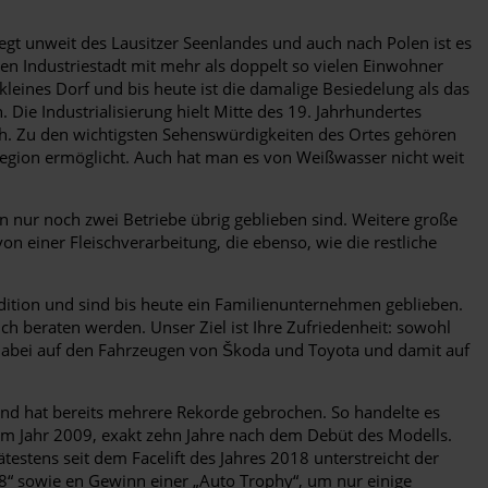
gt unweit des Lausitzer Seenlandes und auch nach Polen ist es
n Industriestadt mit mehr als doppelt so vielen Einwohner
leines Dorf und bis heute ist die damalige Besiedelung als das
 Die Industrialisierung hielt Mitte des 19. Jahrhundertes
ch. Zu den wichtigsten Sehenswürdigkeiten des Ortes gehören
Region ermöglicht. Auch hat man es von Weißwasser nicht weit
 nur noch zwei Betriebe übrig geblieben sind. Weitere große
 einer Fleischverarbeitung, die ebenso, wie die restliche
adition und sind bis heute ein Familienunternehmen geblieben.
ch beraten werden. Unser Ziel ist Ihre Zufriedenheit: sowohl
dabei auf den Fahrzeugen von Škoda und Toyota und damit auf
und hat bereits mehrere Rekorde gebrochen. So handelte es
im Jahr 2009, exakt zehn Jahre nach dem Debüt des Modells.
estens seit dem Facelift des Jahres 2018 unterstreicht der
8“ sowie en Gewinn einer „Auto Trophy“, um nur einige