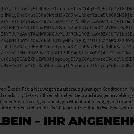
CJuYW1lIjogIk5ldHdvcmtFcnJvciIsCiAgImNvbmZpZyI6IHs
0cHM6Ly9hcGkueC5ha3MtcHJvZC5hdWRhcmlzLm5ldC92MS9jb
TVlYTFlODZjNmQxZTU2YTUwMzZiY2VlMSZmaWx0ZXJbMF1bZml
0ZXJbMV1bZmllbGRdPW1vZGVsJmZpbHRlclsxXVt2YWx1ZV09J
GE5YTUyMzAyNTAwMWU3MCUyMiU3RCU1RCZmaWx0ZXJbMV1bb3B
0ZXJbMl1bdmFsdWVdPSU1QiUyMk5FVyUyMiU1RCZmaWx0ZXJbM
F1bb3JkZXJdPURFU0Mmc29ydFsxXVtmaWVsZF09aXNUb3Amc29
jZSZzb3J0WzJdW29yZGVyXT1BU0MmbGltaXQ9MjAmc2tpcD0wI
GwsCiAgICAiZXhwZWN0IjogewogICAgICAicmVzcG9uc2VUeXB
icHJvZ3Jlc3MiOiBudWxsLAogICAgInJpc2t5IjogZmFsc2UKI
einen Škoda Fabia Neuwagen zu überaus günstigen Konditionen. Ande
uch dadurch, dass wir Ihren aktuellen Gebrauchtwagen in Zahlun
 einer Finanzierung zu günstigen Monatsraten entgegen kommen. B
nunternehmens mit mehr als 30 Jahren Tradition in Weißwasser 
BEIN – IHR ANGENEH