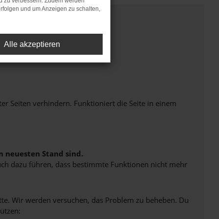
nd zu verbessern. Zudem werden
rfolgen und um Anzeigen zu schalten,
Alle akzeptieren
Seiten verhindern. Funktioniert die Seite in einem
m neuesten Stand sind.
 auch dazu führen, dass bestimmte Funktionen nicht mehr
bitte. Wir werden versuchen, das Problem zu beheben. Du
ützen: