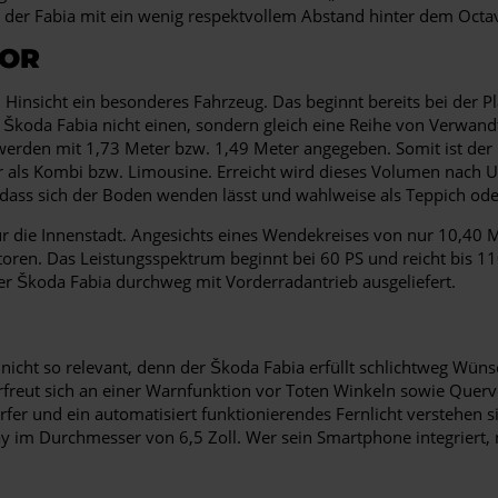
der Fabia mit ein wenig respektvollem Abstand hinter dem Octavi
VOR
lei Hinsicht ein besonderes Fahrzeug. Das beginnt bereits bei der P
Škoda Fabia nicht einen, sondern gleich eine Reihe von Verwandt
 werden mit 1,73 Meter bzw. 1,49 Meter angegeben. Somit ist de
als Kombi bzw. Limousine. Erreicht wird dieses Volumen nach Um
n, dass sich der Boden wenden lässt und wahlweise als Teppich od
r die Innenstadt. Angesichts eines Wendekreises von nur 10,40 M
otoren. Das Leistungsspektrum beginnt bei 60 PS und reicht bis
 Škoda Fabia durchweg mit Vorderradantrieb ausgeliefert.
icht so relevant, denn der Škoda Fabia erfüllt schlichtweg Wünsc
reut sich an einer Warnfunktion vor Toten Winkeln sowie Querver
er und ein automatisiert funktionierendes Fernlicht verstehen si
play im Durchmesser von 6,5 Zoll. Wer sein Smartphone integrie